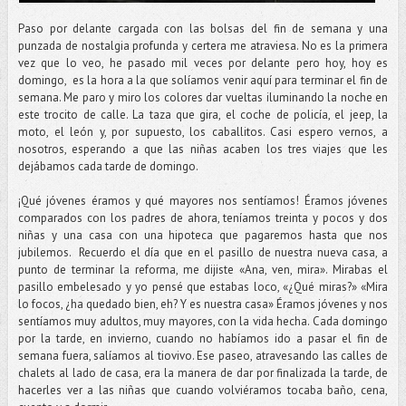
Paso por delante cargada con las bolsas del fin de semana y una
punzada de nostalgia profunda y certera me atraviesa. No es la primera
vez que lo veo, he pasado mil veces por delante pero hoy, hoy es
domingo, es la hora a la que solíamos venir aquí para terminar el fin de
semana. Me paro y miro los colores dar vueltas iluminando la noche en
este trocito de calle. La taza que gira, el coche de policía, el jeep, la
moto, el león y, por supuesto, los caballitos. Casi espero vernos, a
nosotros, esperando a que las niñas acaben los tres viajes que les
dejábamos cada tarde de domingo.
¡Qué jóvenes éramos y qué mayores nos sentíamos! Éramos jóvenes
comparados con los padres de ahora, teníamos treinta y pocos y dos
niñas y una casa con una hipoteca que pagaremos hasta que nos
jubilemos. Recuerdo el día que en el pasillo de nuestra nueva casa, a
punto de terminar la reforma, me dijiste «Ana, ven, mira». Mirabas el
pasillo embelesado y yo pensé que estabas loco, «¿Qué miras?» «Mira
lo focos, ¿ha quedado bien, eh? Y es nuestra casa» Éramos jóvenes y nos
sentíamos muy adultos, muy mayores, con la vida hecha. Cada domingo
por la tarde, en invierno, cuando no habíamos ido a pasar el fin de
semana fuera, salíamos al tiovivo. Ese paseo, atravesando las calles de
chalets al lado de casa, era la manera de dar por finalizada la tarde, de
hacerles ver a las niñas que cuando volviéramos tocaba baño, cena,