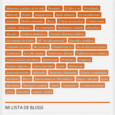
Momentos estelares de mi vida
Pensando..
El libro y yo
Frivolidades
Maternity
Perfiles
Indignaciones
Modo aleatorio
recomendaciones
podcasts
Molidocumentales
Bruce
Criticas destructivas
Unadocenade
Cuentos "didactivos"
La comunidad
Washington roadtrip
despellejes
Mi padre
hombres fantásticos
Grandes Momentos Etílicos
Los mundos de Cedric
Mi "no vida amorosa"
Queridos científicos
Campaña electoral
Me gustaría
PisandoCharcos
Recent Keyword activity
moliensayo
Los días iguales
Praderismo laboral
Colaboraciones estelares
Conversaciones piscineras
Rústicoman
Propósitos
Cuaderno
Cuentos didactivos
Libros horribles
Listas
Molirecetas
Sobrevaloraciones
Moliradio
Vacaciones alsacianas
lecturas encadenadas
machismo
Breves
Fuerteventura en 500 palabras.
Haper´s Bazaar
Ignite
Murakami
Washigton roadtrip
charla
empotrador
revistas femeninas
series
televisión
women´s health
MI LISTA DE BLOGS