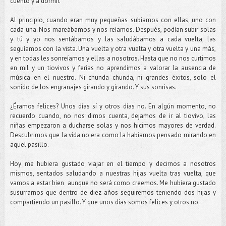
cuento y a dormir.
Al principio, cuando eran muy pequeñas subíamos con ellas, uno con
cada una. Nos mareábamos y nos reíamos. Después, podían subir solas
y tú y yo nos sentábamos y las saludábamos a cada vuelta, las
seguíamos con la vista. Una vuelta y otra vuelta y otra vuelta y una más,
y en todas les sonreíamos y ellas a nosotros. Hasta que no nos curtimos
en mil y un tiovivos y ferias no aprendimos a valorar la ausencia de
música en el nuestro. Ni chunda chunda, ni grandes éxitos, solo el
sonido de los engranajes girando y girando. Y sus sonrisas.
¿Éramos felices? Unos días sí y otros días no. En algún momento, no
recuerdo cuando, no nos dimos cuenta, dejamos de ir al tiovivo, las
niñas empezaron a ducharse solas y nos hicimos mayores de verdad.
Descubrimos que la vida no era como la habíamos pensado mirando en
aquel pasillo.
Hoy me hubiera gustado viajar en el tiempo y decirnos a nosotros
mismos, sentados saludando a nuestras hijas vuelta tras vuelta, que
vamos a estar bien aunque no será como creemos. Me hubiera gustado
susurrarnos que dentro de diez años seguiremos teniendo dos hijas y
compartiendo un pasillo. Y que unos días somos felices y otros no.