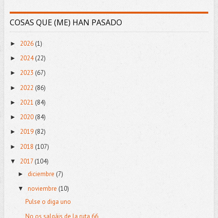
COSAS QUE (ME) HAN PASADO
2026
(1)
►
2024
(22)
►
2023
(67)
►
2022
(86)
►
2021
(84)
►
2020
(84)
►
2019
(82)
►
2018
(107)
►
2017
(104)
▼
diciembre
(7)
►
noviembre
(10)
▼
Pulse o diga uno
No os salgáis de la ruta 66