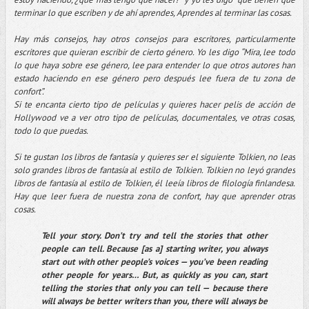
terminar lo que escriben y de ahí aprendes, Aprendes al terminar las cosas.
Hay más consejos, hay otros consejos para escritores, particularmente
escritores que quieran escribir de cierto género. Yo les digo “Mira, lee todo
lo que haya sobre ese género, lee para entender lo que otros autores han
estado haciendo en ese género pero después lee fuera de tu zona de
confort”.
Si te encanta cierto tipo de películas y quieres hacer pelis de acción de
Hollywood ve a ver otro tipo de películas, documentales, ve otras cosas,
todo lo que puedas.
Si te gustan los libros de fantasía y quieres ser el siguiente Tolkien, no leas
solo grandes libros de fantasía al estilo de Tolkien. Tolkien no leyó grandes
libros de fantasía al estilo de Tolkien, él leeía libros de filología finlandesa.
Hay que leer fuera de nuestra zona de confort, hay que aprender otras
cosas.
Tell your story. Don’t try and tell the stories that other
people can tell. Because [as a] starting writer, you always
start out with other people’s voices — you’ve been reading
other people for years… But, as quickly as you can, start
telling the stories that only you can tell — because there
will always be better writers than you, there will always be