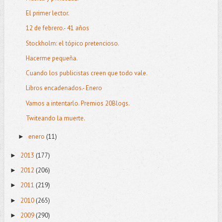
El primer lector.
12 de febrero.- 41 años
Stockholm: el tópico pretencioso.
Hacerme pequeña.
Cuando los publicistas creen que todo vale.
Libros encadenados.- Enero
Vamos a intentarlo. Premios 20Blogs.
Twiteando la muerte.
enero
(11)
►
2013
(177)
►
2012
(206)
►
2011
(219)
►
2010
(265)
►
2009
(290)
►