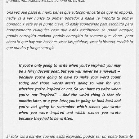
grandes moleskines. Escribir a mano no es real.
Una vez que pasas el muro, tienes que autoconvencerte de que no importa,
nadie va a ver nunca tu primer borrador, a nadie le importa tu primer
borrador. Y este es el punto clave, tú estás agonizando para escribirlo pero
honestamente cualquier cosa que estés escribiendo se podrá arreglar,
podrás corregirlo mañana, podrás corregirlo la semana que viene...pero
ahora lo que hay que hacer es sacar las palabras, sacar la historia, escribir lo
que puedas y luego corregir.
If you’re only going to write when you’re inspired, you may
be a fairly decent poet, but you will never be a novelist —
because you’re going to have to make your word count
today, and those words aren’t going to wait for you,
whether you’re inspired or not. So you have to write when
you’re not “inspired.” … And the weird thing is that six
months later, or a year later, you’re going to look back and
you’re not going to remember which scenes you wrote
when you were inspired and which scenes you wrote
because they had to be written.
Si solo vas a escribir cuando estás inspirado, podrás ser un poeta bastante