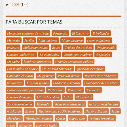
2008
(144)
►
PARA BUSCAR POR TEMAS
Momentos estelares de mi vida
Pensando..
El libro y yo
Frivolidades
Maternity
Perfiles
Indignaciones
Modo aleatorio
recomendaciones
podcasts
Molidocumentales
Bruce
Criticas destructivas
Unadocenade
Cuentos "didactivos"
La comunidad
Washington roadtrip
despellejes
Mi padre
hombres fantásticos
Grandes Momentos Etílicos
Los mundos de Cedric
Mi "no vida amorosa"
Queridos científicos
Campaña electoral
Me gustaría
PisandoCharcos
Recent Keyword activity
moliensayo
Los días iguales
Praderismo laboral
Colaboraciones estelares
Conversaciones piscineras
Rústicoman
Propósitos
Cuaderno
Cuentos didactivos
Libros horribles
Listas
Molirecetas
Sobrevaloraciones
Moliradio
Vacaciones alsacianas
lecturas encadenadas
machismo
Breves
Fuerteventura en 500 palabras.
Haper´s Bazaar
Ignite
Murakami
Washigton roadtrip
charla
empotrador
revistas femeninas
series
televisión
women´s health