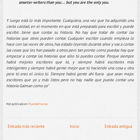
smarter writers than you … but you are the only you.
Y luego está lo más importante. Cualquiera, una vez que ha adquirido una
cierta calidad, en el momento en que está preparado para escribir y puede
escribir...tiene que contar su historia. No hay que tratar de contar las
historias que otros pueden contar. Cualquier escritor cuando empieza lo
hace con las voces de otros, has estado leyendo durante años y vas a contar
las cosas que les han pasado a otros pero tan pronto como puedas hay que
empezar a contar las historias que sólo tú puedes contar. Porque siempre
habrá mejores escritores que tú, y siempre habrá escritores más
inteligentes y siempre habrá gente mejor que tú haciendo una cosa u otra
pero tú eres el único tú. Siempre habrá gente ahí fuera que sean mejor
escritores que yo y más listos pero no hay nadie que pueda contar una
historia Gaiman como yo"
Post publicado en
PisandoCharcos.
Entrada más reciente
Inicio
Entrada antigua