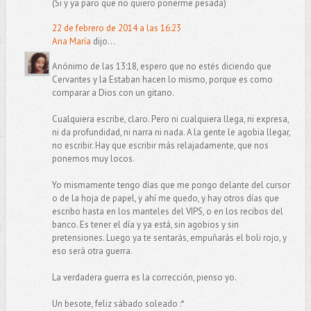
(Si y ya paro que no quiero ponerme pesada)
22 de febrero de 2014 a las 16:23
Ana María
dijo...
Anónimo de las 13:18, espero que no estés diciendo que
Cervantes y la Estaban hacen lo mismo, porque es como
comparar a Dios con un gitano.
Cualquiera escribe, claro. Pero ni cualquiera llega, ni expresa,
ni da profundidad, ni narra ni nada. A la gente le agobia llegar,
no escribir. Hay que escribir más relajadamente, que nos
ponemos muy locos.
Yo mismamente tengo días que me pongo delante del cursor
o de la hoja de papel, y ahí me quedo, y hay otros días que
escribo hasta en los manteles del VIPS, o en los recibos del
banco. Es tener el día y ya está, sin agobios y sin
pretensiones. Luego ya te sentarás, empuñarás el boli rojo, y
eso será otra guerra.
La verdadera guerra es la corrección, pienso yo.
Un besote, feliz sábado soleado :*