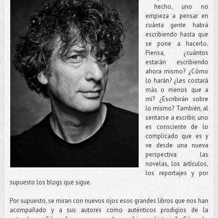
hecho, uno no
empieza a pensar en
cuánta gente habrá
escribiendo hasta que
se pone a hacerlo.
Piensa, ¿cuántos
estarán escribiendo
ahora mismo? ¿Cómo
lo harán? ¿Les costará
más o menos que a
mí? ¿Escribirán sobre
lo mismo? También, al
sentarse a escribir, uno
es consciente de lo
complicado que es y
ve desde una nueva
perspectiva las
novelas, los artículos,
los reportajes y por
supuesto los blogs que sigue.
Por supuesto, se miran con nuevos ojos esos grandes libros que nos han
acompañado y a sus autores como auténticos prodigios de la