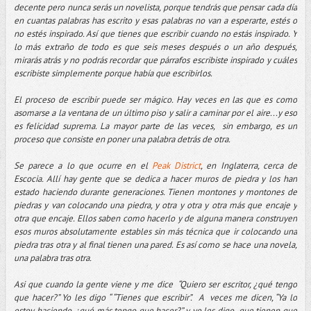
decente pero nunca serás un novelista, porque tendrás que pensar cada día
en cuantas palabras has escrito y esas palabras no van a esperarte, estés o
no estés inspirado. Así que tienes que escribir cuando no estás inspirado. Y
lo más extraño de todo es que seis meses después o un año después,
mirarás atrás y no podrás recordar que párrafos escribiste inspirado y cuáles
escribiste simplemente porque había que escribirlos.
El proceso de escribir puede ser mágico. Hay veces en las que es como
asomarse a la ventana de un último piso y salir a caminar por el aire...y eso
es felicidad suprema. La mayor parte de las veces, sin embargo, es un
proceso que consiste en poner una palabra detrás de otra.
Se parece a lo que ocurre en el
Peak District
, en Inglaterra, cerca de
Escocia. Allí hay gente que se dedica a hacer muros de piedra y los han
estado haciendo durante generaciones. Tienen montones y montones de
piedras y van colocando una piedra, y otra y otra y otra más que encaje y
otra que encaje. Ellos saben como hacerlo y de alguna manera construyen
esos muros absolutamente estables sin más técnica que ir colocando una
piedra tras otra y al final tienen una pared. Es así como se hace una novela,
una palabra tras otra.
Asi que cuando la gente viene y me dice “Quiero ser escritor, ¿qué tengo
que hacer?” Yo les digo “ “Tienes que escribir”. A veces me dicen, “Ya lo
estoy haciendo, ¿qué más tengo que hacer?” y yo les digo que tienen que