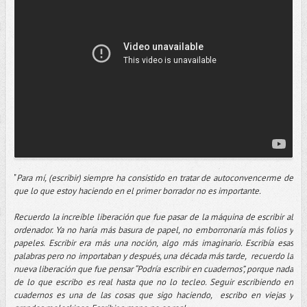
"
Para mí, (escribir) siempre ha consistido en tratar de autoconvencerme de
que lo que estoy haciendo en el primer borrador no es importante.
Recuerdo la increíble liberación que fue pasar de la máquina de escribir al
ordenador. Ya no haría más basura de papel, no emborronaría más folios y
papeles. Escribir era más una noción, algo más imaginario. Escribía esas
palabras pero no importaban y después, una década más tarde, recuerdo la
nueva liberación que fue pensar “Podría escribir en cuadernos”, porque nada
de lo que escribo es real hasta que no lo tecleo. Seguir escribiendo en
cuadernos es una de las cosas que sigo haciendo, escribo en viejas y