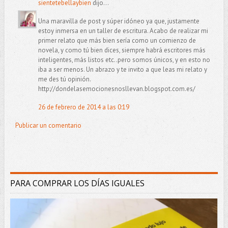
sientetebellaybien
dijo...
Una maravilla de post y súper idóneo ya que, justamente
estoy inmersa en un taller de escritura. Acabo de realizar mi
primer relato que más bien sería como un comienzo de
novela, y como tú bien dices, siempre habrá escritores más
inteligentes, más listos etc..pero somos únicos, y en esto no
iba a ser menos. Un abrazo y te invito a que leas mi relato y
me des tú opinión.
http://dondelasemocionesnosllevan.blogspot.com.es/
26 de febrero de 2014 a las 0:19
Publicar un comentario
PARA COMPRAR LOS DÍAS IGUALES