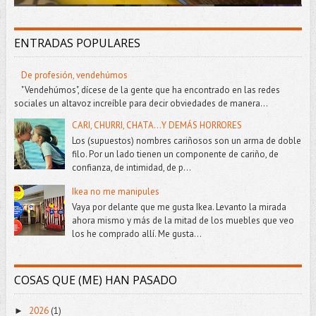
ENTRADAS POPULARES
De profesión, vendehúmos
"Vendehúmos", dícese de la gente que ha encontrado en las redes
sociales un altavoz increíble para decir obviedades de manera...
CARI, CHURRI, CHATA...Y DEMÁS HORRORES
Los (supuestos) nombres cariñosos son un arma de doble
filo. Por un lado tienen un componente de cariño, de
confianza, de intimidad, de p...
Ikea no me manipules
Vaya por delante que me gusta Ikea. Levanto la mirada
ahora mismo y más de la mitad de los muebles que veo
los he comprado allí. Me gusta...
COSAS QUE (ME) HAN PASADO
2026
(1)
►