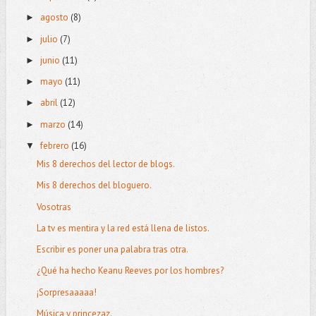
agosto
(8)
►
julio
(7)
►
junio
(11)
►
mayo
(11)
►
abril
(12)
►
marzo
(14)
►
febrero
(16)
▼
Mis 8 derechos del lector de blogs.
Mis 8 derechos del bloguero.
Vosotras
La tv es mentira y la red está llena de listos.
Escribir es poner una palabra tras otra.
¿Qué ha hecho Keanu Reeves por los hombres?
¡Sorpresaaaaa!
Música y princezaz.