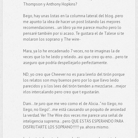
Thompson y Anthony Hopkins?
Bego, hay unas listas en la columna lateral del blog..pero
me apunto la idea de hacer un post listando las mejores
recomendaciones...un libro ya me parece mucho pero lo
pensaré también por si acaso. Te gustara el de Talese si te
molaron los soprano y The wire-
Mara, ya lo he encadenado 7 veces, no te imaginas la de
veces que lo he leido y releido..asi que creo qu eno...pero te
aseguro que podría despellejarlo perfectamente.
ND, yo creo que Cheever no es para leerlo del tirón porque
los relatos son muy buenos pero por lo que llevo leido
parecidos y si los lees del tirón tienden a mezclarse...mejor
irlos intercalando pero creo que t egustarán.
Dani...te juro que me veo como el de Alicia.." no llego, no
llego, no llego"...me está causando un poquito de ansiedad
la verdad. Ver The Wire dos veces me parece una señal de
inteligencia suprema...pero QUE ESTÁS ESPERANDO PARA
DISFRUTARTE LOS SOPRANO!!!!! ya. ahora mismo.