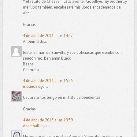
Y el relato de Cheever..justo ayer leí "Goodbye, my brother"..y
me flipó también, encabezará mis libros encadenados de
Abril.
Gracias.
4 de abril de 2013 a las 14:47
Anónimo dijo...
leete "el mar" de Banville, y sus policiacas que escribe con
seudónimo, Benjamin Black
Besos
Caporala
4 de abril de 2013 a las 15:45
molinos
dijo...
Caporala, los tengo en mi lista de pendientes.
Gracias
4 de abril de 2013 a las 19:39
Anniehall
dijo...
Me apunto el de la mafia, cómo no. Y me alegro de que te