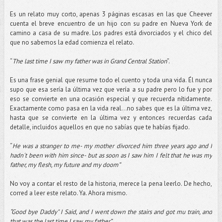
Es un relato muy corto, apenas 3 páginas escasas en las que Cheever
cuenta el breve encuentro de un hijo con su padre en Nueva York de
camino a casa de su madre. Los padres está divorciados y el chico del
que no sabemos la edad comienza el relato.
“
The last time I saw my father was in Grand Central Station
”.
Es una frase genial que resume todo el cuento y toda una vida. Él nunca
supo que esa sería la última vez que vería a su padre pero lo fue y por
eso se convierte en una ocasión especial y que recuerda nítidamente.
Exactamente como pasa en la vida real...no sabes que es la última vez,
hasta que se convierte en la última vez y entonces recuerdas cada
detalle, incluidos aquellos en que no sabías que te habías fijado.
“
He was a stranger to me- my mother divorced him three years ago and I
hadn´t been with him since- but as soon as I saw him I felt that he was my
father, my flesh, my future and my doom”
No voy a contar el resto de la historia, merece la pena leerlo. De hecho,
corred a leer este relato. Ya. Ahora mismo.
“Good bye Daddy" I Said, and I went down the stairs and got mu train, and
that was the last time I saw my father”.