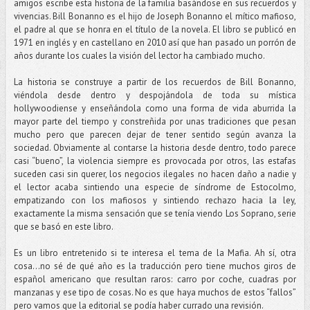
amigos escribe esta historia de la familia basándose en sus recuerdos y
vivencias. Bill Bonanno es el hijo de Joseph Bonanno el mítico mafioso,
el padre al que se honra en el título de la novela. El libro se publicó en
1971 en inglés y en castellano en 2010 así que han pasado un porrón de
años durante los cuales la visión del lector ha cambiado mucho.
La historia se construye a partir de los recuerdos de Bill Bonanno,
viéndola desde dentro y despojándola de toda su mística
hollywoodiense y enseñándola como una forma de vida aburrida la
mayor parte del tiempo y constreñida por unas tradiciones que pesan
mucho pero que parecen dejar de tener sentido según avanza la
sociedad. Obviamente al contarse la historia desde dentro, todo parece
casi “bueno”, la violencia siempre es provocada por otros, las estafas
suceden casi sin querer, los negocios ilegales no hacen daño a nadie y
el lector acaba sintiendo una especie de síndrome de Estocolmo,
empatizando con los mafiosos y sintiendo rechazo hacia la ley,
exactamente la misma sensación que se tenía viendo Los Soprano, serie
que se basó en este libro.
Es un libro entretenido si te interesa el tema de la Mafia. Ah sí, otra
cosa...no sé de qué año es la traducción pero tiene muchos giros de
español americano que resultan raros: carro por coche, cuadras por
manzanas y ese tipo de cosas. No es que haya muchos de estos “fallos”
pero vamos que la editorial se podía haber currado una revisión.