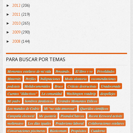
2012
(206)
►
2011
(219)
►
2010
(265)
►
2009
(290)
►
2008
(144)
►
PARA BUSCAR POR TEMAS
Momentos estelares de mi vida
Pensando..
El libro y yo
Frivolidades
Maternity
Perfiles
Indignaciones
Modo aleatorio
recomendaciones
podcasts
Molidocumentales
Bruce
Criticas destructivas
Unadocenade
Cuentos "didactivos"
La comunidad
Washington roadtrip
despellejes
Mi padre
hombres fantásticos
Grandes Momentos Etílicos
Los mundos de Cedric
Mi "no vida amorosa"
Queridos científicos
Campaña electoral
Me gustaría
PisandoCharcos
Recent Keyword activity
moliensayo
Los días iguales
Praderismo laboral
Colaboraciones estelares
Conversaciones piscineras
Rústicoman
Propósitos
Cuaderno