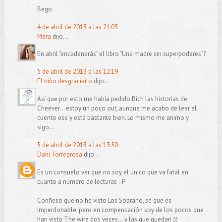
Bego
4 de abril de 2013 a las 21:03
Mara
dijo...
En abril "encadenarás" el libro "Una madre sin superpoderes"?
5 de abril de 2013 a las 12:19
El niño desgraciaíto
dijo...
Así que por esto me había pedido Bich las historias de
Cheever... estoy un poco out, aunque me acabo de leer el
cuento ese y está bastante bien. Lo mismo me animo y
sigo...
5 de abril de 2013 a las 13:50
Dani Torregrosa
dijo...
Es un consuelo ver que no soy el único que va fatal en
cuanto a número de lecturas :-P
Confieso que no he visto Los Soprano, sé que es
imperdonable, pero en compensación soy de los pocos que
han visto The wire dos veces... y las que quedan :))