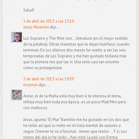
Salud!
5 de abril de 2013 a las 15:10
Jesús Miramón
dijo...
Los Soprano y The Wire son... literatura (en el mejor sentido
de la palabra). Obras maestras que te dejan huérfano cuando
terminan. En los últimos dos meses he vuelto a ver las seis
temporadas de Los Soprano y me han gustado todavía más
que la primera vez que las vi. Una serie casi tan enorme
como su protagonista.
5 de abril de 2013 a las 19:39
molinos
dijo...
Annie, el de la Mafia está muy bien si te interesa el tema,
refleja muy bien toda esa época..es un poco Mad Men pero
con mafiosos.
Jesús, apunto "El Mar" Banville me ha gustado en los dos que
he leído así que lo meto en mi lista mental de autores a
seguir. Cheever te va a fascinar...tienes que leerlo....Y si, Los
restos del día lo he leido..¿has visto la peli con Emma