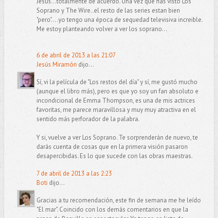
Jesús...totalmente de acuerdo. Una vez que has visto Los
Soprano y The Wire..el resto de las series estan bien
"pero"....yo tengo una época de sequedad televisiva increible.
Me estoy planteando volver a ver los soprano...
6 de abril de 2013 a las 21:07
Jesús Miramón
dijo...
Sí, vi la película de "Los restos del día" y sí, me gustó mucho
(aunque el libro más), pero es que yo soy un fan absoluto e
incondicional de Emma Thompson, es una de mis actrices
favoritas, me parece maravillosa y muy muy atractiva en el
sentido más perforador de la palabra.
Y si, vuelve a ver Los Soprano. Te sorprenderán de nuevo, te
darás cuenta de cosas que en la primera visión pasaron
desapercibidas. Es lo que sucede con las obras maestras.
7 de abril de 2013 a las 2:23
Boti
dijo...
Gracias a tu recomendación, este fin de semana me he leído
"El mar". Coincido con los demás comentarios en que la