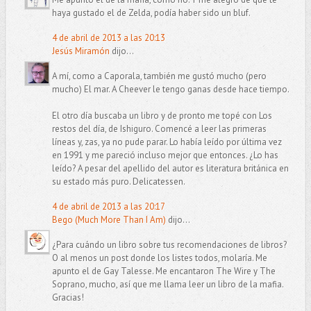
haya gustado el de Zelda, podía haber sido un bluf.
4 de abril de 2013 a las 20:13
Jesús Miramón
dijo...
A mí, como a Caporala, también me gustó mucho (pero
mucho) El mar. A Cheever le tengo ganas desde hace tiempo.
El otro día buscaba un libro y de pronto me topé con Los
restos del día, de Ishiguro. Comencé a leer las primeras
líneas y, zas, ya no pude parar. Lo había leído por última vez
en 1991 y me pareció incluso mejor que entonces. ¿Lo has
leído? A pesar del apellido del autor es literatura británica en
su estado más puro. Delicatessen.
4 de abril de 2013 a las 20:17
Bego (Much More Than I Am)
dijo...
¿Para cuándo un libro sobre tus recomendaciones de libros?
O al menos un post donde los listes todos, molaría. Me
apunto el de Gay Talesse. Me encantaron The Wire y The
Soprano, mucho, así que me llama leer un libro de la mafia.
Gracias!