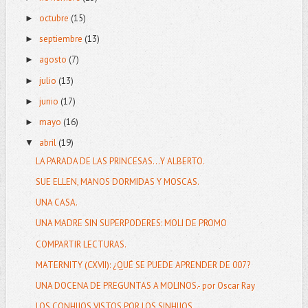
octubre
(15)
►
septiembre
(13)
►
agosto
(7)
►
julio
(13)
►
junio
(17)
►
mayo
(16)
►
abril
(19)
▼
LA PARADA DE LAS PRINCESAS...Y ALBERTO.
SUE ELLEN, MANOS DORMIDAS Y MOSCAS.
UNA CASA.
UNA MADRE SIN SUPERPODERES: MOLI DE PROMO
COMPARTIR LECTURAS.
MATERNITY (CXVII): ¿QUÉ SE PUEDE APRENDER DE 007?
UNA DOCENA DE PREGUNTAS A MOLINOS.- por Oscar Ray
LOS CONHIJOS VISTOS POR LOS SINHIJOS