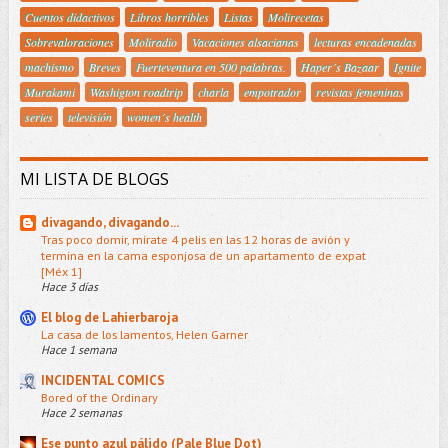
Cuentos didactivos
Libros horribles
Listas
Molirecetas
Sobrevaloraciones
Moliradio
Vacaciones alsacianas
lecturas encadenadas
machismo
Breves
Fuerteventura en 500 palabras.
Haper´s Bazaar
Ignite
Murakami
Washigton roadtrip
charla
empotrador
revistas femeninas
series
televisión
women´s health
MI LISTA DE BLOGS
divagando, divagando...
Tras poco domir, mírate 4 pelis en las 12 horas de avión y
termina en la cama esponjosa de un apartamento de expat
[Méx 1]
Hace 3 días
El blog de Lahierbaroja
La casa de los lamentos, Helen Garner
Hace 1 semana
INCIDENTAL COMICS
Bored of the Ordinary
Hace 2 semanas
Ese punto azul pálido (Pale Blue Dot)