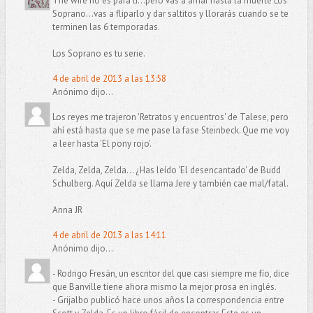
The wire no es para ti...pero vas a amar hasta la muerte Los
Soprano...vas a fliparlo y dar saltitos y llorarás cuando se te
terminen las 6 temporadas.
Los Soprano es tu serie.
4 de abril de 2013 a las 13:58
Anónimo dijo...
Los reyes me trajeron 'Retratos y encuentros' de Talese, pero
ahí está hasta que se me pase la fase Steinbeck. Que me voy
a leer hasta 'El pony rojo'.
Zelda, Zelda, Zelda... ¿Has leído 'El desencantado' de Budd
Schulberg. Aquí Zelda se llama Jere y también cae mal/fatal.
Anna JR
4 de abril de 2013 a las 14:11
Anónimo dijo...
- Rodrigo Fresán, un escritor del que casi siempre me fío, dice
que Banville tiene ahora mismo la mejor prosa en inglés.
- Grijalbo publicó hace unos años la correspondencia entre