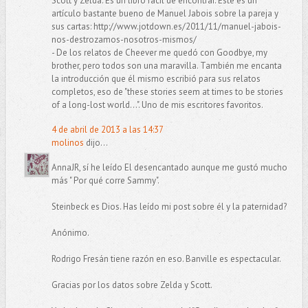
Scott y Zelda. Es un libro fácil de encontrar. Este es un
artículo bastante bueno de Manuel Jabois sobre la pareja y
sus cartas: http://www.jotdown.es/2011/11/manuel-jabois-
nos-destrozamos-nosotros-mismos/
- De los relatos de Cheever me quedó con Goodbye, my
brother, pero todos son una maravilla. También me encanta
la introducción que él mismo escribió para sus relatos
completos, eso de "these stories seem at times to be stories
of a long-lost world...". Uno de mis escritores favoritos.
4 de abril de 2013 a las 14:37
molinos
dijo...
AnnaJR, sí he leído El desencantado aunque me gustó mucho
más " Por qué corre Sammy".
Steinbeck es Dios. Has leído mi post sobre él y la paternidad?
Anónimo.
Rodrigo Fresán tiene razón en eso. Banville es espectacular.
Gracias por los datos sobre Zelda y Scott.