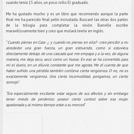
cuando tenía 15 años, un poco rollo El graduado.
Me ha gustado mucho y es un libro que recomiendo aunque la parte
final me ha parecido final pelín incrustada. Buscaré las otras dos partes
de la trilogía para completar la visión. Banville escribe
maravillosamente bien y creo que molará leerle en inglés.
“
Cuando pienso en Cass- ¿ y cuando no pienso en ella?- creo percibir a mi
alrededor una gran fuerza, un gran estruendo, como si estuviera
directamente debajo de una cascada que me empapa y a la vez, de alguna
manera, me deja seco, seco como un hueso. En eso se ha convertido para
mí el duelo, en un diluvio constante que me agosta. Me di cuenta de que
haber sufrido una pérdida también conlleva cierta vergüenza. O no, no es
exactamente vergüenza. Una cierta incomodidad, pongamos, un cierto
sonrojo”.
“Era especialmente excitante estar seguro de sus afectos y sin embargo
tener miedo de perderlos: poseer cierto control sobre esa mujer
apasionada y al mismo tiempo estar a su merced
”