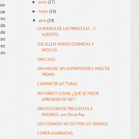
junio
(17)
►
por
mayo
(16)
que
►
 es
abril
(19)
▼
ida
LA PARADA DE LAS PRINCESAS...Y
 de
ALBERTO.
ces
SUE ELLEN, MANOS DORMIDAS Y
res
MOSCAS.
los
UNA CASA.
UNA MADRE SIN SUPERPODERES: MOLI DE
PROMO
COMPARTIR LECTURAS.
MATERNITY (CXVII): ¿QUÉ SE PUEDE
APRENDER DE 007?
UNA DOCENA DE PREGUNTAS A
MOLINOS.- por Oscar Ray
LOS CONHIJOS VISTOS POR LOS SINHIJOS
COMER GUARRADAS.