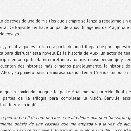
o de reyes de uno de mis tíos que siempre se lanza a regalarme sin 
ierta. De Banville leí hace un par de años “Imágenes de Praga” que
 de ensayo.
e, y resulta que es la tercera parte de una trilogía que por supuesto
 para disfrutar esta novela. Es la historia de Alex, un actor de tea
ticipar en una película interpretando a un misterioso personaje y sie
cuentan dos historias más o menos paralelamente, la historia de
e Alex y su primera pasión amorosa cuando tenía 15 años, un poco ro
 que recomiendo aunque la parte final me ha parecido final pe
 partes de la trilogía para completar la visión. Banville escr
ará leerle en inglés.
o pienso en ella?- creo percibir a mi alrededor una gran fuerza, un g
ctamente debajo de una cascada que me empapa y a la vez, de alg
ueso. En eso se ha convertido para mí el duelo, en un diluvio consta