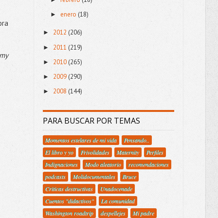
enero
(18)
►
ora
2012
(206)
►
2011
(219)
►
 my
2010
(265)
►
2009
(290)
►
2008
(144)
►
PARA BUSCAR POR TEMAS
Momentos estelares de mi vida
Pensando..
El libro y yo
Frivolidades
Maternity
Perfiles
Indignaciones
Modo aleatorio
recomendaciones
podcasts
Molidocumentales
Bruce
Criticas destructivas
Unadocenade
Cuentos "didactivos"
La comunidad
Washington roadtrip
despellejes
Mi padre