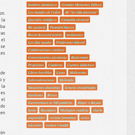
hombres fantásticos
Grandes Momentos Etílicos
Los mundos de Cedric
Mi "no vida amorosa"
on.
 la
Queridos científicos
Campaña electoral
aba
Me gustaría
PisandoCharcos
ras
Recent Keyword activity
moliensayo
 el
Los días iguales
Praderismo laboral
 se
Colaboraciones estelares
les
Conversaciones piscineras
Rústicoman
Propósitos
Cuaderno
Cuentos didactivos
 de
Libros horribles
Listas
Molirecetas
o y
Sobrevaloraciones
Moliradio
 la
Vacaciones alsacianas
lecturas encadenadas
 es
machismo
Breves
 el
Fuerteventura en 500 palabras.
Haper´s Bazaar
ndo
Ignite
Murakami
Washigton roadtrip
charla
 en
empotrador
revistas femeninas
series
televisión
women´s health
ión