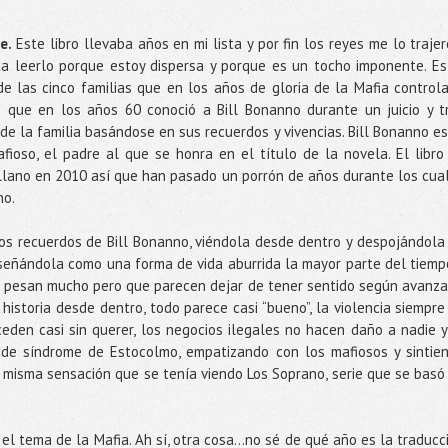
e.
Este libro llevaba años en mi lista y por fin los reyes me lo trajer
 leerlo porque estoy dispersa y porque es un tocho imponente. Es
de las cinco familias que en los años de gloria de la Mafia control
a que en los años 60 conoció a Bill Bonanno durante un juicio y t
de la familia basándose en sus recuerdos y vivencias. Bill Bonanno es
fioso, el padre al que se honra en el título de la novela. El libro
ellano en 2010 así que han pasado un porrón de años durante los cua
ho.
 los recuerdos de Bill Bonanno, viéndola desde dentro y despojándola
señándola como una forma de vida aburrida la mayor parte del tiemp
e pesan mucho pero que parecen dejar de tener sentido según avanza
historia desde dentro, todo parece casi “bueno”, la violencia siempre
eden casi sin querer, los negocios ilegales no hacen daño a nadie y
 de síndrome de Estocolmo, empatizando con los mafiosos y sintie
 misma sensación que se tenía viendo Los Soprano, serie que se basó
 el tema de la Mafia. Ah sí, otra cosa...no sé de qué año es la traducc