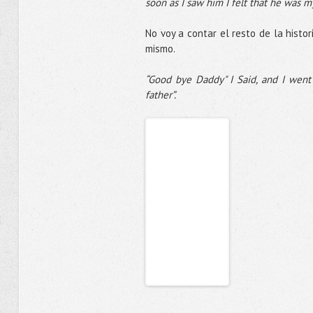
soon as I saw him I felt that he was m
No voy a contar el resto de la histor
mismo.
“Good bye Daddy" I Said, and I went
father”.