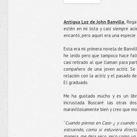
Antigua Luz de John Banville.
Regal
estén en mi lista y casi siempre ac
encantó, pero aquel era una especie
Esta era mi primera novela de Banvill
he leído pero que tampoco hace falta
casi retirado al que llaman para par
compañero de una joven actriz. Se 
relación con la actriz y el pasado d
El graduado.
Me ha gustado mucho y es un libro
incrustada. Buscaré las otras dos
maravillosamente bien y creo que mol
“
Cuando pienso en Cass- ¿ y cuando n
estruendo, como si estuviera dire
manera, me deja seco, seco como un h