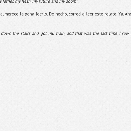
y father, my flesh, my future and my doom”
ia, merece la pena leerlo. De hecho, corred a leer este relato. Ya. Ah
 down the stairs and got mu train, and that was the last time I saw