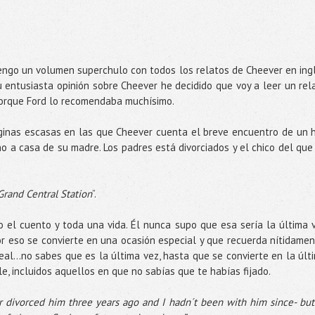
ngo un volumen superchulo con todos los relatos de Cheever en ing
u entusiasta opinión sobre Cheever he decidido que voy a leer un rel
 porque Ford lo recomendaba muchísimo.
ginas escasas en las que Cheever cuenta el breve encuentro de un h
 a casa de su madre. Los padres está divorciados y el chico del que
Grand Central Station
”.
 el cuento y toda una vida. Él nunca supo que esa sería la última 
or eso se convierte en una ocasión especial y que recuerda nítidamen
l...no sabes que es la última vez, hasta que se convierte en la últ
e, incluidos aquellos en que no sabías que te habías fijado.
 divorced him three years ago and I hadn´t been with him since- but