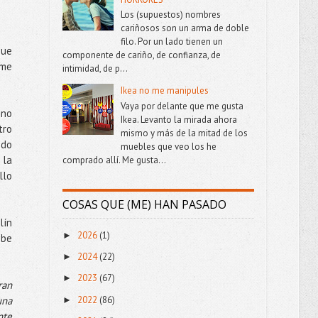
Los (supuestos) nombres
cariñosos son un arma de doble
filo. Por un lado tienen un
que
componente de cariño, de confianza, de
 me
intimidad, de p...
Ikea no me manipules
Vaya por delante que me gusta
 no
Ikea. Levanto la mirada ahora
tro
mismo y más de la mitad de los
ndo
muebles que veo los he
 la
comprado allí. Me gusta...
llo
COSAS QUE (ME) HAN PASADO
lín
2026
(1)
►
ibe
2024
(22)
►
2023
(67)
►
ran
2022
(86)
una
►
nte