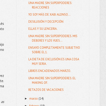
UNA MADRE SIN SUPERPODERES:
REACCIONES
YO SOY MÁS DE XABI ALONSO...
DESILUSIÓN Y DECEPCIÓN
lés
ato
ELLAS Y SU LENCERIA.
UNA MADRE SIN SUPERPODERES. MIS
DEBERES Y LOS VUES...
ijo
ENSAYO COMPLETAMENTE SUBJETIVO
 no
SOBRE EL 1.
LA DIETA DE EXCLUSIÓN ES UNA COSA
MUY SERIA.
LIBROS ENCADENADOS MARZO.
vez
UNA MADRE SIN SUPERPODERES: EL
te.
MAKING OF.
ima
RETAZOS DE VACACIONES
marzo
(14)
►
 as
febrero
(18)
►