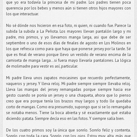
que yo era todavía la princesa de mi padre. Los padres tienen poca
querencia por los bebes y menos aún si tienen otros hijos mayores con
los que interactuar.
No sé dónde nos hicieron en esa foto, ni quien, ni cuando fue. Parece la
subida la subida a La Peñota. Los mayores llevan pantalón largo y mi
padre, mis primos, y yo llevamos manga larga, asi que debe de ser
septiembre o uno de esos días de finales de agosto en Los Molinos en
los que refresca como para que haya que ponerse jersey por la tarde. Sé
que es final de verano porque llevo un vestido de verano encima de la
camiseta de manga larga…si fuera mayo llevaría pantalones. La lógica
de molimadre para vestir es así, particular.
Mi padre lleva unos zapatos mocasines que recuerdo perfectamente,
vaqueros y jersey. Y lleva reloj. Mi padre siempre siempre llevaba reloj.
Lleva las mangas del jersey remangadas porque siempre hacia ese
gesto cuando se ponía un jersey o una chaqueta, ahora que lo pienso
creo que era porque tenía los brazos muy largos y todo lle quedaba
corto de mangas. Como era presumido, supongo que si se lo remangaba
se notaba menos. Tiene la boca abierta y sé exactamente qué estaba
diciendo: patata. Siempre decía eso en las fotos. Y siempre salía bien.
De los cuatro primos soy la única que sonrío. Sonrío feliz y contenta.
Sonrío con toda la cara. Sonrío con los ojos. Estoy muy alta, más que