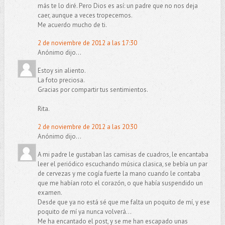
más te lo diré. Pero Dios es así: un padre que no nos deja
caer, aunque a veces tropecemos.
Me acuerdo mucho de ti.
2 de noviembre de 2012 a las 17:30
Anónimo dijo...
Estoy sin aliento.
La foto preciosa.
Gracias por compartir tus sentimientos.
Rita.
2 de noviembre de 2012 a las 20:30
Anónimo dijo...
A mi padre le gustaban las camisas de cuadros, le encantaba
leer el periódico escuchando música clasica, se bebía un par
de cervezas y me cogía fuerte la mano cuando le contaba
que me habían roto el corazón, o que había suspendido un
examen.
Desde que ya no está sé que me falta un poquito de mí, y ese
poquito de mí ya nunca volverá...
Me ha encantado el post, y se me han escapado unas