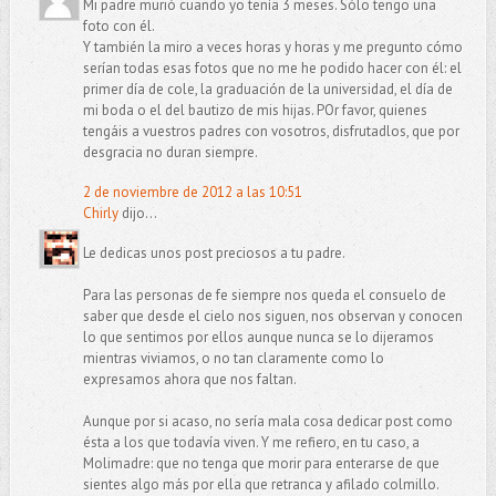
Mi padre murió cuando yo tenía 3 meses. Sólo tengo una
foto con él.
Y también la miro a veces horas y horas y me pregunto cómo
serían todas esas fotos que no me he podido hacer con él: el
primer día de cole, la graduación de la universidad, el día de
mi boda o el del bautizo de mis hijas. POr favor, quienes
tengáis a vuestros padres con vosotros, disfrutadlos, que por
desgracia no duran siempre.
2 de noviembre de 2012 a las 10:51
Chirly
dijo...
Le dedicas unos post preciosos a tu padre.
Para las personas de fe siempre nos queda el consuelo de
saber que desde el cielo nos siguen, nos observan y conocen
lo que sentimos por ellos aunque nunca se lo dijeramos
mientras viviamos, o no tan claramente como lo
expresamos ahora que nos faltan.
Aunque por si acaso, no sería mala cosa dedicar post como
ésta a los que todavía viven. Y me refiero, en tu caso, a
Molimadre: que no tenga que morir para enterarse de que
sientes algo más por ella que retranca y afilado colmillo.