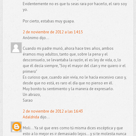
Evidentemente no es que tu seas rara por hacerlo, el raro soy
yo.
Por cierto, estabas muy guapa.
2 de noviembre de 2012 a las 14:15
Anónimo dijo...
Cuando mi padre murió, ahora hace tres años, ambos
éramos muy adultos, tanto que, sobre la pena y el
desconsuelo, se levantaba la razón, el es ley de vida, o, lo
que él decía siempre, "Soy el mayor del clan y me quiero ir el
primero"
Es curioso que, cuando aún vivía, no le hacía excesivo caso y,
desde que no está, es raro el día que no pienso en él.
Muy bonito tu sentimiento y la manera de expresarlo.
Un abrazo,
Sarao
2 de noviembre de 2012 a las 16:43
Adaldrida
dijo...
Moli... Ya sé que eres como tú misma dices escéptica y que
esto a lo mejor es ir demasiado lejos... y si te molesta nunca