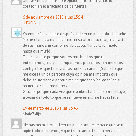
Una vez más me has conseguido emocionar.. mucho
corazón en esa fachada de tia fuerte!
6 de noviembre de 2012 a las 15:24
UTOPÍA
dijo...
Yo empecé a seguirte después de leer un post sobre tu padre.
No he olvidado nada del mío, ni su olor, ni su olor, ni el tacto
de sus manos, ni cómo me abrazaba. Nunca tuve miedo
hasta que murió.
Tienes suerte porque somos muchos los que te
entendemos, los que compartimos parecidos sentimientos
contigo, los que te enviamos fuerza y cariño. ¿Sabes lo que
me dice la única persona cuya opinión me importa? que
debo solucionarlo porque me he quedado "colgada" de su
recuerdo. Sin comentarios.
Gracias, porque cada vez que escribes tan bien sobre el tuyo,
a pesar de todo lo que se remueve en mí, me haces feliz.
19 de marzo de 2016 a las 15:46
Maria7 dijo...
Me has hecho llorar . Leer un post como éste hace que se me
agite todo mi interior , y que tema tanto llegar a perder el