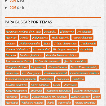
2009
(290)
►
2008
(144)
►
PARA BUSCAR POR TEMAS
Momentos estelares de mi vida
Pensando..
El libro y yo
Frivolidades
Maternity
Perfiles
Indignaciones
Modo aleatorio
recomendaciones
podcasts
Molidocumentales
Bruce
Criticas destructivas
Unadocenade
Cuentos "didactivos"
La comunidad
Washington roadtrip
despellejes
Mi padre
hombres fantásticos
Grandes Momentos Etílicos
Los mundos de Cedric
Mi "no vida amorosa"
Queridos científicos
Campaña electoral
Me gustaría
PisandoCharcos
Recent Keyword activity
moliensayo
Los días iguales
Praderismo laboral
Colaboraciones estelares
Conversaciones piscineras
Rústicoman
Propósitos
Cuaderno
Cuentos didactivos
Libros horribles
Listas
Molirecetas
Sobrevaloraciones
Moliradio
Vacaciones alsacianas
lecturas encadenadas
machismo
Breves
Fuerteventura en 500 palabras.
Haper´s Bazaar
Ignite
Murakami
Washigton roadtrip
charla
empotrador
revistas femeninas