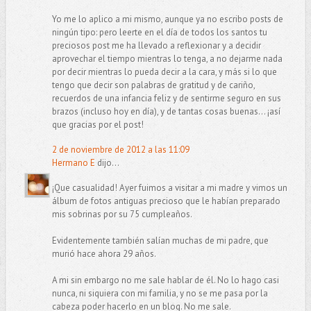
Yo me lo aplico a mi mismo, aunque ya no escribo posts de
ningún tipo: pero leerte en el día de todos los santos tu
preciosos post me ha llevado a reflexionar y a decidir
aprovechar el tiempo mientras lo tenga, a no dejarme nada
por decir mientras lo pueda decir a la cara, y más si lo que
tengo que decir son palabras de gratitud y de cariño,
recuerdos de una infancia feliz y de sentirme seguro en sus
brazos (incluso hoy en día), y de tantas cosas buenas... ¡así
que gracias por el post!
2 de noviembre de 2012 a las 11:09
Hermano E
dijo...
¡Que casualidad! Ayer fuimos a visitar a mi madre y vimos un
álbum de fotos antiguas precioso que le habían preparado
mis sobrinas por su 75 cumpleaños.
Evidentemente también salían muchas de mi padre, que
murió hace ahora 29 años.
A mi sin embargo no me sale hablar de él. No lo hago casi
nunca, ni siquiera con mi familia, y no se me pasa por la
cabeza poder hacerlo en un blog. No me sale.