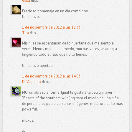
Gata
dijo...
Precioso homenaje en un día como hoy.
Un abrazo.
1 de noviembre de 2012 a las 12:33
Tita
dijo...
Mis hijas se espantarian de lo huerfana que me siento a
veces. Menos mal que el miedo, muchas veces, se arregla
fingiendo todo el rato que no lo tienes.
Un abrazo apretao
1 de noviembre de 2012 a las 14:03
Di Vagando
dijo...
MO, un abrazo enorme. Igual te gustará la peli q vi ayer
"Beasts of the southern wild", pq toca el miedo de una niña
de perder a su padre con unas imágenes-metáfora de lo más
powerful.
muxus,
di