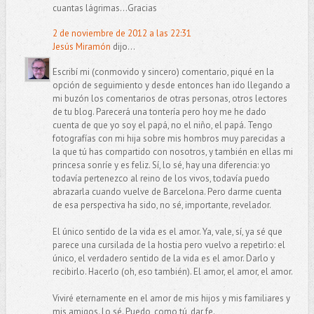
cuantas lágrimas...Gracias
2 de noviembre de 2012 a las 22:31
Jesús Miramón
dijo...
Escribí mi (conmovido y sincero) comentario, piqué en la
opción de seguimiento y desde entonces han ido llegando a
mi buzón los comentarios de otras personas, otros lectores
de tu blog. Parecerá una tontería pero hoy me he dado
cuenta de que yo soy el papá, no el niño, el papá. Tengo
fotografías con mi hija sobre mis hombros muy parecidas a
la que tú has compartido con nosotros, y también en ellas mi
princesa sonríe y es feliz. Sí, lo sé, hay una diferencia: yo
todavía pertenezco al reino de los vivos, todavía puedo
abrazarla cuando vuelve de Barcelona. Pero darme cuenta
de esa perspectiva ha sido, no sé, importante, revelador.
El único sentido de la vida es el amor. Ya, vale, sí, ya sé que
parece una cursilada de la hostia pero vuelvo a repetirlo: el
único, el verdadero sentido de la vida es el amor. Darlo y
recibirlo. Hacerlo (oh, eso también). El amor, el amor, el amor.
Viviré eternamente en el amor de mis hijos y mis familiares y
mis amigos. Lo sé. Puedo, como tú, dar fe.