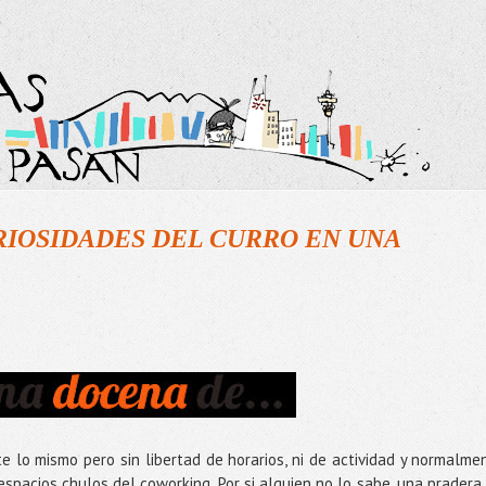
RIOSIDADES DEL CURRO EN UNA
 lo mismo pero sin libertad de horarios, ni de actividad y normalme
spacios chulos del coworking. Por si alguien no lo sabe, una pradera,