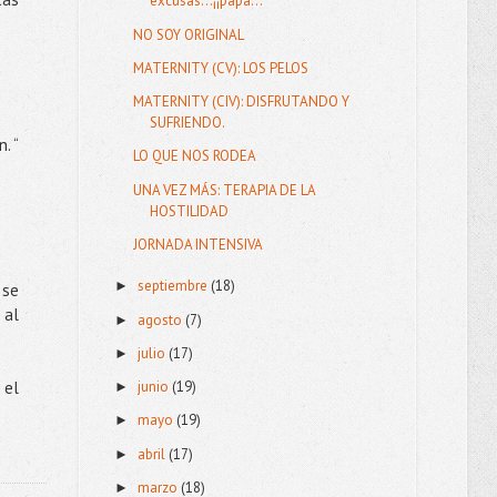
excusas...¡¡papa...
NO SOY ORIGINAL
MATERNITY (CV): LOS PELOS
MATERNITY (CIV): DISFRUTANDO Y
SUFRIENDO.
. “
LO QUE NOS RODEA
UNA VEZ MÁS: TERAPIA DE LA
HOSTILIDAD
JORNADA INTENSIVA
septiembre
(18)
►
 se
 al
agosto
(7)
►
julio
(17)
►
 el
junio
(19)
►
mayo
(19)
►
abril
(17)
►
marzo
(18)
►