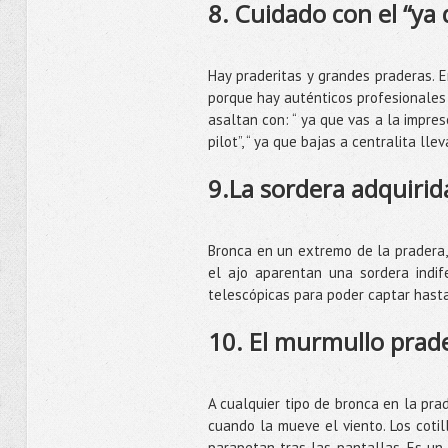
8. Cuidado con el “ya 
Hay praderitas y grandes praderas. 
porque hay auténticos profesionales 
asaltan con: “ ya que vas a la impres
pilot”, “ ya que bajas a centralita lle
9.La sordera adquiri
Bronca en un extremo de la pradera, 
el ajo aparentan una sordera indi
telescópicas para poder captar hasta
10. El murmullo prade
A cualquier tipo de bronca en la pra
cuando la mueve el viento. Los coti
parapetan tras las pantallas. Es u