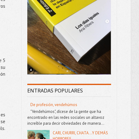
ros
e 5
 su
ión
ENTRADAS POPULARES
De profesión, vendehúmos
"Vendehúmos", dícese de la gente que ha
 es
encontrado en las redes sociales un altavoz
 se
increíble para decir obviedades de manera...
ls.
CARI, CHURRI, CHATA...Y DEMÁS
HORRORES