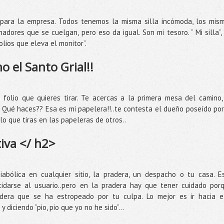
para la empresa. Todos tenemos la misma silla incómoda, los mis
dores que se cuelgan, pero eso da igual. Son mi tesoro. “ Mi silla”, 
folios que eleva el monitor”.
o el Santo Grial!!
folio que quieres tirar. Te acercas a la primera mesa del camino,
¿ Qué haces?? Esa es mi papelera!!..te contesta el dueño poseído por
o que tiras en las papeleras de otros..
tiva </ h2>
abólica en cualquier sitio, la pradera, un despacho o tu casa. E
idarse al usuario..pero en la pradera hay que tener cuidado por
idera que se ha estropeado por tu culpa. Lo mejor es ir hacia e
 diciendo “pio, pio que yo no he sido”…