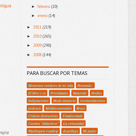
ntigua
febrero
(20)
►
enero
(14)
►
2011
(219)
►
2010
(265)
►
2009
(290)
►
2008
(144)
►
PARA BUSCAR POR TEMAS
Momentos estelares de mi vida
Pensando..
El libro y yo
Frivolidades
Maternity
Perfiles
Indignaciones
Modo aleatorio
recomendaciones
podcasts
Molidocumentales
Bruce
Criticas destructivas
Unadocenade
Cuentos "didactivos"
La comunidad
Washington roadtrip
despellejes
Mi padre
umple