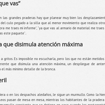
que vas”
En las grandes praderas hay que planear muy bien los desplazamien
del culo pegado a la silla que al menor movimiento que realiza otro
ora me traes mi informe”, “ya que vas al armario de material me traes
vas este paquete”..
da que disimula atención máxima
a gritos. Es imposible no escucharla, pero los que no están metidos
ferente que disimula una atención máxima, un despliegue de ante
 el más minimo detalle de la bronca.
ril
dera o en los despachos aledaños, le sigue un murmullo. Como la hie
lleos pasan de mesa en mesa, mientras los habitantes de la pradera
n murmullo constante que se detiene en seco cuando los protagonis