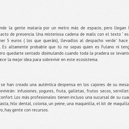
onde la gente mataría por un metro más de espacio, pero llegan 
acto de presencia. Una misteriosa cadena de mails con el texto “ es
r 5 euros ( los que queráis), llevadlos al despacho verde” hace
a. Es altamente probable que tú no sepas quien es Fulano ni ten
pero quedarte sentado disimulando cuando toda la pradera se levant
ece la mejor idea para sobrevivir en este ecosistema.
se han creado una auténtica despensa en los cajones de su mesa.
ivirán: infusiones, yogures, fruta, galletas, frutos secos, servillet
confort. Los más profesionales tienen incluso una sucursal de su cua
sta, hilo dental, colonia, un peine, una maquinilla, el kit de maquilla
vo, hay gente con recursos.