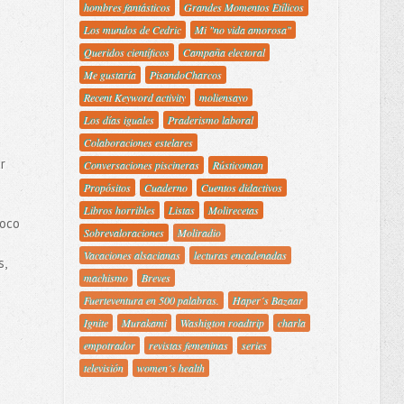
hombres fantásticos
Grandes Momentos Etílicos
Los mundos de Cedric
Mi "no vida amorosa"
Queridos científicos
Campaña electoral
Me gustaría
PisandoCharcos
Recent Keyword activity
moliensayo
Los días iguales
Praderismo laboral
Colaboraciones estelares
r
Conversaciones piscineras
Rústicoman
Propósitos
Cuaderno
Cuentos didactivos
Libros horribles
Listas
Molirecetas
poco
Sobrevaloraciones
Moliradio
Vacaciones alsacianas
lecturas encadenadas
s,
machismo
Breves
Fuerteventura en 500 palabras.
Haper´s Bazaar
Ignite
Murakami
Washigton roadtrip
charla
empotrador
revistas femeninas
series
televisión
women´s health