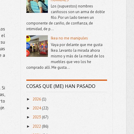
Los (supuestos) nombres
cariñosos son un arma de doble
filo. Por un lado tienen un
componente de cariño, de confianza, de
los
intimidad, de p...
 el
Ikea no me manipules
 su
Vaya por delante que me gusta
gas
Ikea. Levanto la mirada ahora
e a
mismo y más de la mitad de los
muebles que veo los he
comprado allí. Me gusta...
COSAS QUE (ME) HAN PASADO
 Si
as,
2026
(1)
►
rto
je.
2024
(22)
►
2023
(67)
►
2022
(86)
►