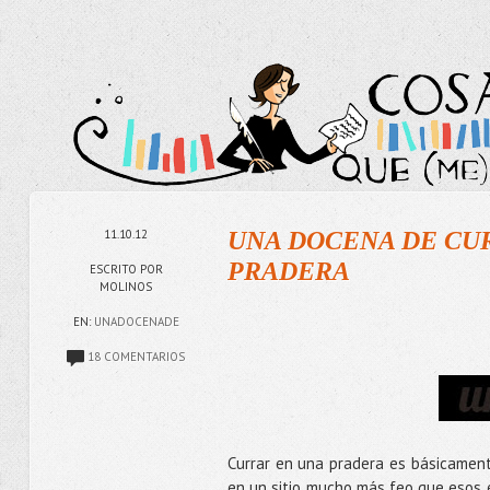
11.10.12
UNA DOCENA DE CU
PRADERA
ESCRITO POR
MOLINOS
EN:
UNADOCENADE
18 COMENTARIOS
Currar en una pradera es básicamente
en un sitio mucho más feo que esos e