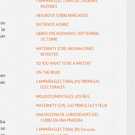
CAMPAÑA ELECTORAL (V): 2 BUENAS
RAZONES
ABSURDOS SOBREABRIGADOS.
tos
ENTIENDO A ENRIC
 le
LIBROS ENCADENADOS: SEPTIEMBRE-
 un
OCTUBRE
MATERNITY (CVII): INDIANA JONES
REVISITED
SO YOU WANT TO BE A WRITER?
ON THE ROAD
 en
CAMPAÑA ELECTORAL (IV): PROMESAS
nas
ELECTORALES
MOLIDOCUMENTALES: LOS ÑUS.
MATERNITY (CVI) : LAZ PRINCEZAZ Y FELIX
UNA DOCENA DE CURIOSIDADES DEL
CURRO EN UNA PRADERA
rba
 se
CAMPAÑA ELECTORAL (III): Excusas,
tas