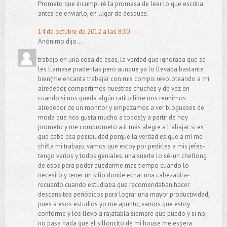
Prometo que incumpliré la promesa de leer lo que escriba
antes de enviarlo, en lugar de después.
14 de octubre de 2012 a las 8:30
Anónimo dijo...
trabajo en una cosa de esas, la verdad que ignoraba que se
les llamase praderitas pero aunque ya lo llevaba bastante
bien(me encanta trabajar con mis compis revoloteando a mi
alrededor, compartimos nuestras chuches y de vez en
cuando si nos queda algún ratito libre nos reunimos
alrededor de un monitor y empezamos a ver blogueses de
moda que nos gusta mucho a todos)y a partir de hoy
prometo y me comprometo a ir más alegre a trabajar, si es
que cabe esa posibilidad porque la verdad es que a mí me
chifla mi trabajo, vamos que estoy por pedirles a mis jefes-
tengo varios y todos geniales, una suerte lo sé-un cheflong
de esos para poder quedarme más tiempo cuando lo
necesito y tener un sitio donde echar una cabezadita-
recuerdo cuando estudiaba que recomendaban hacer
descansitos periódicos para lograr una mayor productividad,
pues a esos estudios yo me apunto, vamos que estoy
conforme y los llevo a rajatabla siempre que puedo y si no,
no pasa nada que el silloncito de mi house me espera