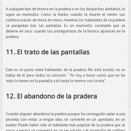
A cualquier tipo de bronca en la pradera o en los despachos aledaños, le
sigue un murmullo. Como la hierba cuando la mueve el viento. Los
cotilleos pasan de mesa en mesa, mientras los habitantes de la pradera
se parapetan tras las pantallas. Es un murmullo constante que se
detiene en seco cuando los protagonistas de la bronca aparecen en la
pradera.
11. El trato de las pantallas
Este es un pacto entre habitantes de la pradera. No está escrito, no se
habla de él pero todos lo conocen. “ Yo voy a hacer como que no he
visto lo tienes en la pantalla y tú harás lo mismo con la mía”.
12. El abandono de la pradera
Cuando alguien abandona la pradera porque ha conseguido optar a una
pecerita con vistas a ningún sitio, se convierte en un apestado, en un
traidor. Puede haber sido el habitante más popular de la pradera que al
pasar a pecera se convertirá en un ser odiado y el murmullo de cotilleo