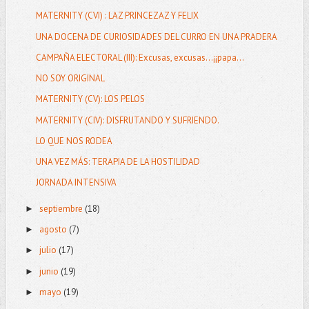
MATERNITY (CVI) : LAZ PRINCEZAZ Y FELIX
UNA DOCENA DE CURIOSIDADES DEL CURRO EN UNA PRADERA
CAMPAÑA ELECTORAL (III): Excusas, excusas...¡¡papa...
NO SOY ORIGINAL
MATERNITY (CV): LOS PELOS
MATERNITY (CIV): DISFRUTANDO Y SUFRIENDO.
LO QUE NOS RODEA
UNA VEZ MÁS: TERAPIA DE LA HOSTILIDAD
JORNADA INTENSIVA
septiembre
(18)
►
agosto
(7)
►
julio
(17)
►
junio
(19)
►
mayo
(19)
►