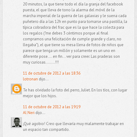
20 minutos, la que tiene todo el día la granja del facebook
puesta, el que lleva de tono la alarma del móvil de la
marcha imperial de la guerra de las galaxias y le suena cada
puñetero día a las 12h en punto para tomarse una pastilla, la
típica cobradora del frac que es la que hace la colecta para
los regalos ("me debes 3 céntimos porque al final
compramos una felicitación de cumple grande y claro, no
llegaba"), el que tiene su mesa llena de fotos de niños que
parece que tenga un millón y solamente es un uno en
diferente pose.... en fin... ver para creer. Las praderas son
muy curiosas........!!!
11 de octubre de 2012 a las 18:36
lotronan
dijo...
Te has olvidado la foto del perro, Juliet. En los tíos, con lugar
mejor que los hijos.
11 de octubre de 2012 a las 19:19
Al Neri
dijo...
¡Qué agobio! Creo que llevaría muy malamente trabajar en
un espacio tan compartido.