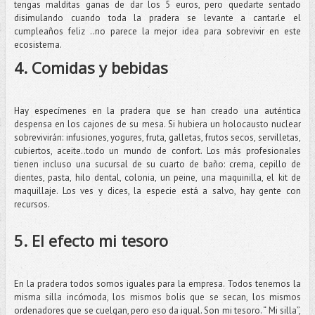
tengas malditas ganas de dar los 5 euros, pero quedarte sentado
disimulando cuando toda la pradera se levante a cantarle el
cumpleaños feliz ..no parece la mejor idea para sobrevivir en este
ecosistema.
4. Comidas y bebidas
Hay especímenes en la pradera que se han creado una auténtica
despensa en los cajones de su mesa. Si hubiera un holocausto nuclear
sobrevivirán: infusiones, yogures, fruta, galletas, frutos secos, servilletas,
cubiertos, aceite..todo un mundo de confort. Los más profesionales
tienen incluso una sucursal de su cuarto de baño: crema, cepillo de
dientes, pasta, hilo dental, colonia, un peine, una maquinilla, el kit de
maquillaje. Los ves y dices, la especie está a salvo, hay gente con
recursos.
5. El efecto mi tesoro
En la pradera todos somos iguales para la empresa. Todos tenemos la
misma silla incómoda, los mismos bolis que se secan, los mismos
ordenadores que se cuelgan, pero eso da igual. Son mi tesoro. “ Mi silla”,