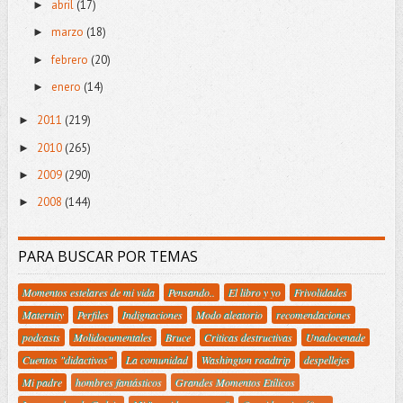
abril
(17)
►
marzo
(18)
►
febrero
(20)
►
enero
(14)
►
2011
(219)
►
2010
(265)
►
2009
(290)
►
2008
(144)
►
PARA BUSCAR POR TEMAS
Momentos estelares de mi vida
Pensando..
El libro y yo
Frivolidades
Maternity
Perfiles
Indignaciones
Modo aleatorio
recomendaciones
podcasts
Molidocumentales
Bruce
Criticas destructivas
Unadocenade
Cuentos "didactivos"
La comunidad
Washington roadtrip
despellejes
Mi padre
hombres fantásticos
Grandes Momentos Etílicos