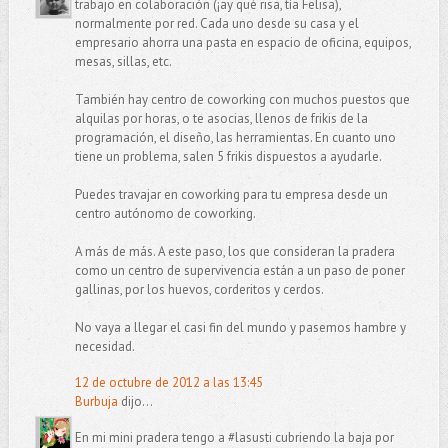
trabajo en colaboración (¡ay qué risa, tía Felisa),
normalmente por red. Cada uno desde su casa y el
empresario ahorra una pasta en espacio de oficina, equipos,
mesas, sillas, etc.
También hay centro de coworking con muchos puestos que
alquilas por horas, o te asocias, llenos de frikis de la
programación, el diseño, las herramientas. En cuanto uno
tiene un problema, salen 5 frikis dispuestos a ayudarle.
Puedes travajar en coworking para tu empresa desde un
centro autónomo de coworking.
A más de más. A este paso, los que consideran la pradera
como un centro de supervivencia están a un paso de poner
gallinas, por los huevos, corderitos y cerdos.
No vaya a llegar el casi fin del mundo y pasemos hambre y
necesidad.
12 de octubre de 2012 a las 13:45
Burbuja
dijo...
En mi mini pradera tengo a #lasusti cubriendo la baja por