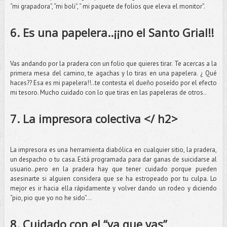
“mi grapadora”, “mi boli”, “ mi paquete de folios que eleva el monitor”.
6. Es una papelera..¡¡no el Santo Grial!!
Vas andando por la pradera con un folio que quieres tirar. Te acercas a la
primera mesa del camino, te agachas y lo tiras en una papelera. ¿ Qué
haces?? Esa es mi papelera!!..te contesta el dueño poseído por el efecto
mi tesoro. Mucho cuidado con lo que tiras en las papeleras de otros..
7. La impresora colectiva </ h2>
La impresora es una herramienta diabólica en cualquier sitio, la pradera,
un despacho o tu casa. Está programada para dar ganas de suicidarse al
usuario..pero en la pradera hay que tener cuidado porque pueden
asesinarte si alguien considera que se ha estropeado por tu culpa. Lo
mejor es ir hacia ella rápidamente y volver dando un rodeo y diciendo
“pio, pio que yo no he sido”…
8. Cuidado con el “ya que vas”