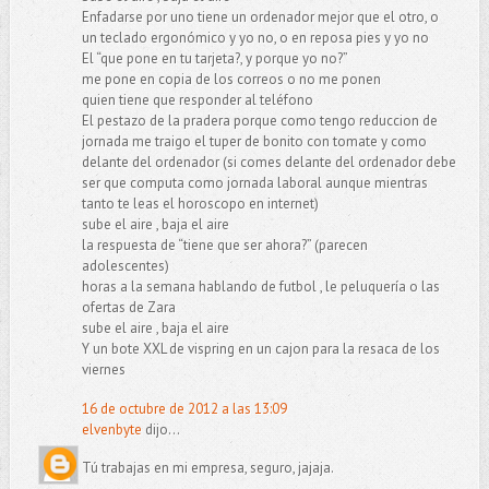
Enfadarse por uno tiene un ordenador mejor que el otro, o
un teclado ergonómico y yo no, o en reposa pies y yo no
El “que pone en tu tarjeta?, y porque yo no?”
me pone en copia de los correos o no me ponen
quien tiene que responder al teléfono
El pestazo de la pradera porque como tengo reduccion de
jornada me traigo el tuper de bonito con tomate y como
delante del ordenador (si comes delante del ordenador debe
ser que computa como jornada laboral aunque mientras
tanto te leas el horoscopo en internet)
sube el aire , baja el aire
la respuesta de “tiene que ser ahora?” (parecen
adolescentes)
horas a la semana hablando de futbol , le peluquería o las
ofertas de Zara
sube el aire , baja el aire
Y un bote XXL de vispring en un cajon para la resaca de los
viernes
16 de octubre de 2012 a las 13:09
elvenbyte
dijo...
Tú trabajas en mi empresa, seguro, jajaja.