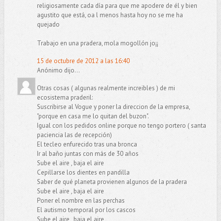
religiosamente cada día para que me apodere de él y bien
agustito que está, oa l menos hasta hoy no se me ha
quejado
Trabajo en una pradera, mola mogollón jo¡¡
15 de octubre de 2012 a las 16:40
Anónimo dijo...
Otras cosas ( algunas realmente increibles ) de mi
ecosistema praderil:
Suscribirse al Vogue y poner la direccion de la empresa,
"porque en casa me lo quitan del buzon".
Igual con los pedidos online porque no tengo portero ( santa
paciencia las de recepción)
El tecleo enfurecido tras una bronca
Ir al baño juntas con más de 30 años
Sube el aire , baja el aire
Cepillarse los dientes en pandilla
Saber de qué planeta provienen algunos de la pradera
Sube el aire , baja el aire
Poner el nombre en las perchas
El autismo temporal por los cascos
Sube el aire , baja el aire