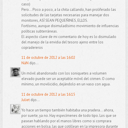
caso)
Pero... Poco a poco, a la chita callando, han proliferado las
solicitudes de las tarjetas necesarias para manejar dos
monitores, ASÍ SEAN PEQUEÑINES, ELLOS.
Fortísimo, aunque disimuladísimo movimiento de influencias
políticas subterráneas.
El aspecto clave de mi comentario de hoy es lo disimulado
del manejo de la envidia del tesoro ajeno entre los
copradereros
11 de octubre de 2012 a las 16:02
NáN
dijo...
Un móvil abandonado con los soniquetes a volumen
elevado puede ser un aceptable móvil del crimen. O como
mínimo, un movilicidio, dejándolo en un vaso con agua.
11 de octubre de 2012 a las 16:15
Juliet
dijo...
Yo hace un tiempo también habitaba una pradera... ahora,
por suerte, ya no. Hay especímenes de todo tipo. Los que se
pasean hablando por el manos libres como si comprara
acciones en bolsa, las que cotillean en la impresora durante