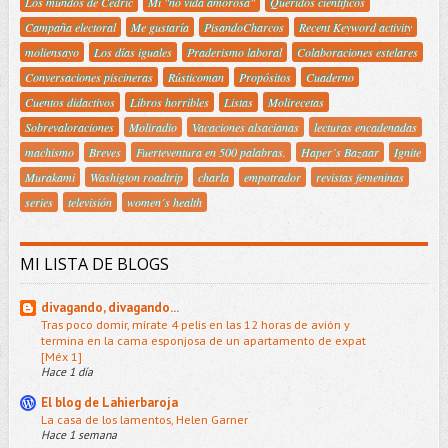
Los mundos de Cedric
Mi "no vida amorosa"
Queridos científicos
Campaña electoral
Me gustaría
PisandoCharcos
Recent Keyword activity
moliensayo
Los días iguales
Praderismo laboral
Colaboraciones estelares
Conversaciones piscineras
Rústicoman
Propósitos
Cuaderno
Cuentos didactivos
Libros horribles
Listas
Molirecetas
Sobrevaloraciones
Moliradio
Vacaciones alsacianas
lecturas encadenadas
machismo
Breves
Fuerteventura en 500 palabras.
Haper´s Bazaar
Ignite
Murakami
Washigton roadtrip
charla
empotrador
revistas femeninas
series
televisión
women´s health
MI LISTA DE BLOGS
divagando, divagando...
Tras poco domir, mírate 4 pelis en las 12 horas de avión y
termina en la cama esponjosa de un apartamento de expat
[Méx 1]
Hace 1 día
El blog de Lahierbaroja
La casa de los lamentos, Helen Garner
Hace 1 semana