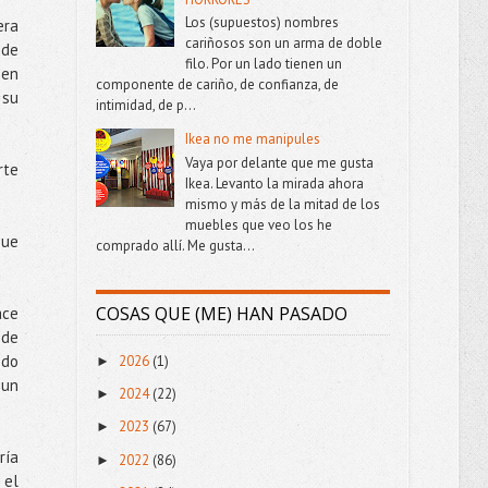
Los (supuestos) nombres
era
cariñosos son un arma de doble
 de
filo. Por un lado tienen un
 en
componente de cariño, de confianza, de
 su
intimidad, de p...
Ikea no me manipules
Vaya por delante que me gusta
rte
Ikea. Levanto la mirada ahora
mismo y más de la mitad de los
muebles que veo los he
que
comprado allí. Me gusta...
COSAS QUE (ME) HAN PASADO
ace
 de
ndo
2026
(1)
►
 un
2024
(22)
►
2023
(67)
►
ría
2022
(86)
►
 el