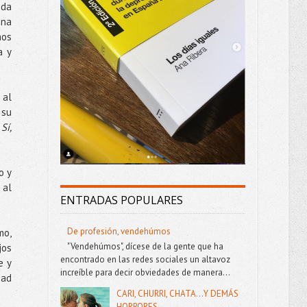
ida
una
mos
a y
 al
 su
”
Sí,
o y
 al
ENTRADAS POPULARES
De profesión, vendehúmos
mo,
"Vendehúmos", dícese de la gente que ha
jos
encontrado en las redes sociales un altavoz
e y
increíble para decir obviedades de manera...
bad
CARI, CHURRI, CHATA...Y DEMÁS
HORRORES