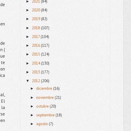
2021
(84)
►
 de
2020
(84)
►
2019
(82)
►
 en
2018
(107)
►
2017
(104)
►
 de
2016
(117)
►
n (
2015
(124)
►
que
 te
2014
(130)
►
son
2013
(177)
►
ica
2012
(206)
▼
diciembre
(16)
►
al,
noviembre
(21)
►
 El
octubre
(20)
►
 la
rse
septiembre
(18)
►
 en
agosto
(7)
►