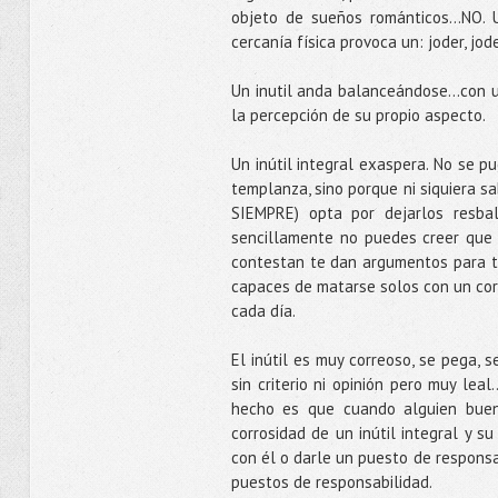
objeto de sueños románticos…NO. Un
cercanía física provoca un: joder, jod
Un inutil anda balanceándose...con u
la percepción de su propio aspecto.
Un inútil integral exaspera. No se p
templanza, sino porque ni siquiera s
SIEMPRE) opta por dejarlos resba
sencillamente no puedes creer que s
contestan te dan argumentos para te
capaces de matarse solos con un cor
cada día.
El inútil es muy correoso, se pega,
sin criterio ni opinión pero muy leal
hecho es que cuando alguien buen
corrosidad de un inútil integral y s
con él o darle un puesto de responsab
puestos de responsabilidad.