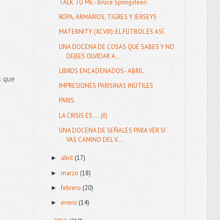
TALK TO ME.- Bruce Springsteen
ROPA, ARMARIOS, TIGRES Y JERSEYS
MATERNITY (XCVIII): EL FÚTBOL ES ASÍ.
UNA DOCENA DE COSAS QUE SABES Y NO
DEBES OLVIDAR A...
LIBROS ENCADENADOS.- ABRIL
s que
IMPRESIONES PARISINAS INÚTILES
PARIS
LA CRISIS ES.... (II)
UNA DOCENA DE SEÑALES PARA VER SI
VAS CAMINO DEL V...
abril
(17)
►
marzo
(18)
►
febrero
(20)
►
enero
(14)
►