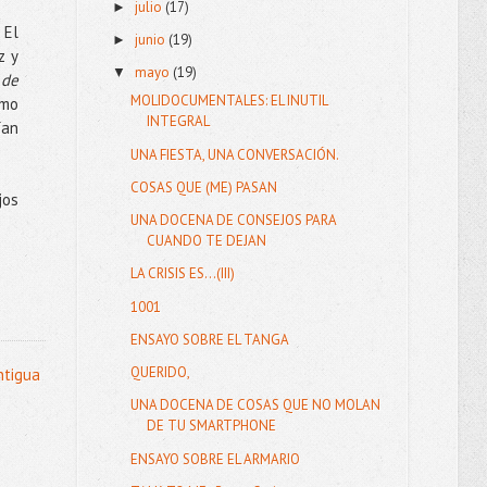
julio
(17)
►
 El
junio
(19)
►
z y
mayo
(19)
▼
 de
MOLIDOCUMENTALES: EL INUTIL
omo
INTEGRAL
ían
UNA FIESTA, UNA CONVERSACIÓN.
COSAS QUE (ME) PASAN
jos
UNA DOCENA DE CONSEJOS PARA
CUANDO TE DEJAN
LA CRISIS ES...(III)
1001
ENSAYO SOBRE EL TANGA
QUERIDO,
ntigua
UNA DOCENA DE COSAS QUE NO MOLAN
DE TU SMARTPHONE
ENSAYO SOBRE EL ARMARIO