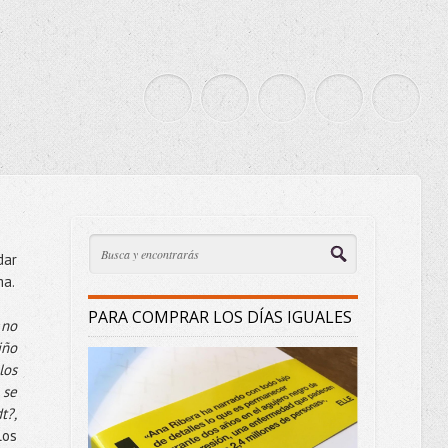
dar
ma.
PARA COMPRAR LOS DÍAS IGUALES
 no
iño
los
 se
t?,
los