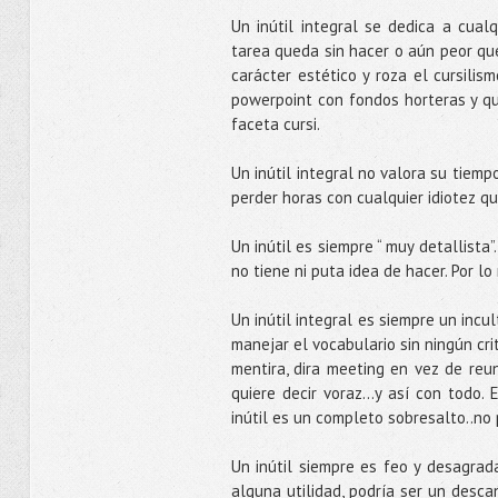
Un inútil integral se dedica a cual
tarea queda sin hacer o aún peor qu
carácter estético y roza el cursilis
powerpoint con fondos horteras y qu
faceta cursi.
Un inútil integral no valora su tiemp
perder horas con cualquier idiotez qu
Un inútil es siempre “ muy detallista
no tiene ni puta idea de hacer. Por lo
Un inútil integral es siempre un incul
manejar el vocabulario sin ningún cri
mentira, dira meeting en vez de reuni
quiere decir voraz…y así con todo.
inútil es un completo sobresalto..no
Un inútil siempre es feo y desagrada
alguna utilidad, podría ser un descan