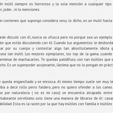
 inútil siempre es horroroso y la sola mención a cualquier tipo
er, joder…ni lo menciones.
n conteneo que supongo considera sexy..lo dicho, es un inutil hasta
uede discutir con él, nunca se ofusca pero no porque sea un ejemplo
abe que estás discutiendo con él. Cuando tus argumentos le desborda
lar por su cuerpo y contestar algo tan absoltutamente idiota 
ea tan inútil. Los mejores ejemplares, los top de la gama..cuando
rminar de machacarles. Te quedas patidifuso, son tan inútiles que 
cho. Es un superpoder acojonante, lástima que no lo pongan en práct
 se queda enganchado y se enrosca. Al mismo tiempo suele ser muy le
..iba a decir rollo perro faldero, pero no quiero ofender a los canes.
o por naturaleza ( no es mi caso) se encuentra atrapado entre
u babeante servilisimo solo tiene una manera de librarse de él: casa
ilidad. Esta es la razón por la que hay inútiles con familia e inútiles