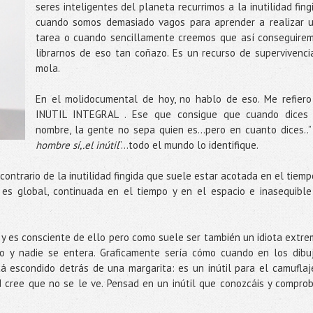
seres inteligentes del planeta recurrimos a la inutilidad fing
cuando somos demasiado vagos para aprender a realizar 
tarea o cuando sencillamente creemos que así conseguire
librarnos de eso tan coñazo. Es un recurso de supervivenci
mola.
En el molidocumental de hoy, no hablo de eso. Me refiero
INUTIL INTEGRAL . Ese que consigue que cuando dices
nombre, la gente no sepa quien es…pero en cuanto dices..
hombre sí,.el inútil
”…todo el mundo lo identifique.
l contrario de la inutilidad fingida que suele estar acotada en el tiemp
al es global, continuada en el tiempo y en el espacio e inasequible
a y es consciente de ello pero como suele ser también un idiota extre
o y nadie se entera. Graficamente sería cómo cuando en los dibu
 escondido detrás de una margarita: es un inútil para el camuflaj
 cree que no se le ve. Pensad en un inútil que conozcáis y compro