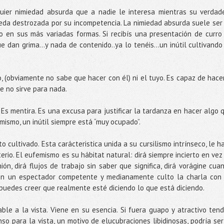
quier nimiedad absurda que a nadie le interesa mientras su verdad
eda destrozada por su incompetencia. La nimiedad absurda suele ser
mo en sus más variadas formas. Si recibís una presentación de curro
e dan grima…y nada de contenido..ya lo tenéis…un inútil cultivando
o, (obviamente no sabe que hacer con él) ni el tuyo. Es capaz de hace
e no sirve para nada.
”. Es mentira. Es una excusa para justificar la tardanza en hacer algo 
 mismo, un inútil siempre está “muy ocupado”.
to cultivado. Esta carácteristica unida a su cursilismo intrínseco, le h
terio. El eufemismo es su hábitat natural: dirá siempre incierto en vez
ón, dirá flujos de trabajo sin saber que significa, dirá vorágine cua
 En un espectador competente y medianamente culto la charla con
 puedes creer que realmente esté diciendo lo que está diciendo.
ble a la vista. Viene en su esencia. Si fuera guapo y atractivo tend
so para la vista, un motivo de elucubraciones libidinosas, podría ser