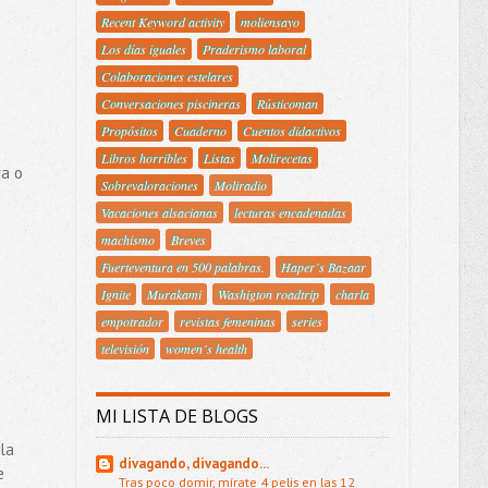
Recent Keyword activity
moliensayo
Los días iguales
Praderismo laboral
Colaboraciones estelares
Conversaciones piscineras
Rústicoman
Propósitos
Cuaderno
Cuentos didactivos
Libros horribles
Listas
Molirecetas
ra o
Sobrevaloraciones
Moliradio
Vacaciones alsacianas
lecturas encadenadas
machismo
Breves
Fuerteventura en 500 palabras.
Haper´s Bazaar
Ignite
Murakami
Washigton roadtrip
charla
empotrador
revistas femeninas
series
televisión
women´s health
MI LISTA DE BLOGS
la
divagando, divagando...
e
Tras poco domir, mírate 4 pelis en las 12