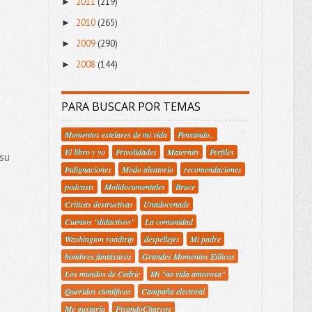
2011
(219)
►
2010
(265)
►
2009
(290)
►
2008
(144)
►
PARA BUSCAR POR TEMAS
Momentos estelares de mi vida
Pensando..
El libro y yo
Frivolidades
Maternity
Perfiles
 su
Indignaciones
Modo aleatorio
recomendaciones
podcasts
Molidocumentales
Bruce
Criticas destructivas
Unadocenade
Cuentos "didactivos"
La comunidad
Washington roadtrip
despellejes
Mi padre
hombres fantásticos
Grandes Momentos Etílicos
Los mundos de Cedric
Mi "no vida amorosa"
Queridos científicos
Campaña electoral
Me gustaría
PisandoCharcos