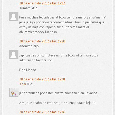
28 de enero de 2012 a las 23:12
Trimami dijo...
Pues muchas felicidades al blog cumpleañero y a su "mamá"
je je je. Ayy, por favor recomendadme libros o películas que
estoy de baja con reposo absoluto y me mata el
aburrimientoooo. Un beso
28 de enero de 2012 a las 23:20
Anónimo dijo...
Japi cuatreison cumpleyears of te blog, of te more plus
admireison lectoreison.
Don Mendo
28 de enero de 2012 a las 23:38
Ther
dijo...
¡Enhorabuena por estos cuatro años tan bien llevados!
A mí, que acabo de empezar, me suena taaaan lejano.
28 de enero de 2012 a las 23:46