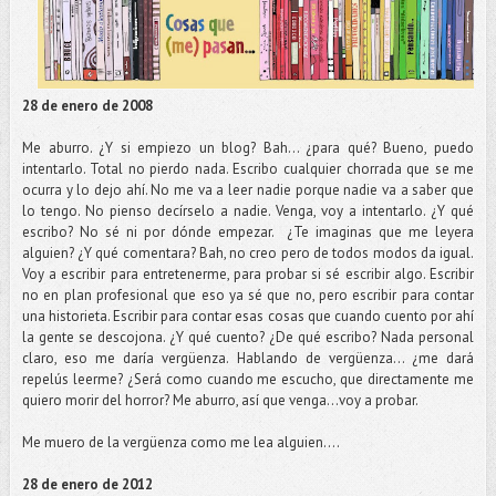
28 de enero de 2008
Me aburro. ¿Y si empiezo un blog? Bah... ¿para qué? Bueno, puedo
intentarlo. Total no pierdo nada. Escribo cualquier chorrada que se me
ocurra y lo dejo ahí. No me va a leer nadie porque nadie va a saber que
lo tengo. No pienso decírselo a nadie. Venga, voy a intentarlo. ¿Y qué
escribo? No sé ni por dónde empezar. ¿Te imaginas que me leyera
alguien? ¿Y qué comentara? Bah, no creo pero de todos modos da igual.
Voy a escribir para entretenerme, para probar si sé escribir algo. Escribir
no en plan profesional que eso ya sé que no, pero escribir para contar
una historieta. Escribir para contar esas cosas que cuando cuento por ahí
la gente se descojona. ¿Y qué cuento? ¿De qué escribo? Nada personal
claro, eso me daría vergüenza. Hablando de vergüenza... ¿me dará
repelús leerme? ¿Será como cuando me escucho, que directamente me
quiero morir del horror? Me aburro, así que venga...voy a probar.
Me muero de la vergüenza como me lea alguien....
28 de enero de 2012