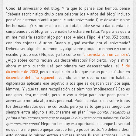
Coño. El aniversario del blog. Mira que lo pensé con tiempo, pensé
“debería escribir algo chulo para celebrar los 4 años del blog”. Incluso
pensé en estrenar plantilla por el cuarto aniversario. Qué desastre, no he
hecho nada. ¿Y si no escribo nada? Total, nadie se va a dar cuenta del
cumpleaños del blog, así que nadie lo echará en falta. Ya, pero es que a
mí me molaría escribir algo por esos 4 años. Flipo. 4 años. 932 posts,
con dos cojones. Alucino. Bueno y ¿qué escribo por el aniversario?
Debería ser algo chulo…mmm... ¿algo sobre porque lo empecé y cómo
escribo y todo eso? No, eso ya lo conté en “
entrevista con un vampiro
”.
¿Algo sobre como molan los descerebrados? Por cierto…voy a mirar
ahora mismo cuando usé por primera vez descerebrados…el
3 de
diciembre de 2008
, pero no aplicado a los que pasan por aquí…fue en
diciembre del año siguiente
cuando se me ocurrió con mi habitual
diplomacia aplicarle ese adjetivo a los que se dejaban caer por aquí.
Mmmm...Y ¿qué tal una recopilación de términos “molinescos”? Eso es
una gran idea, me mola, pero lo voy a dejar para otro post, para el
aniversario molaría algo más personal. Podría contar cosas sobre todos
los descerebrados que he conocido, pero ya se lo que pasa luego, que
siempre entra alguno a abuchearme en plan “
muy bonito, haciendo la
pelota a los lectores para que te hagan la ola y sean como palmeros. Creída
que eres una creída
”. Mejor no les doy esa oportunidad, aunque la verdad
es que no me puedo quejar porque tengo pocos trolls. No debería decir
esto porque lo mismo entran en masa ahora. Bueno, entonces... ¿qué