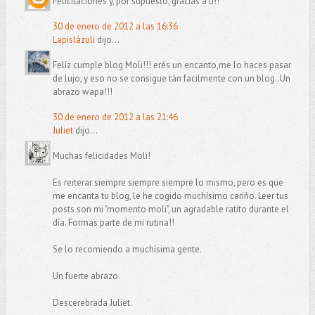
Felicitaciones y, por supuesto, gracias a tí!!
30 de enero de 2012 a las 16:36
Lapislàzuli
dijo...
Felíz cumple blog Moli!!! erés un encanto,me lo haces pasar
de lujo, y eso no se consigue tán facilmente con un blog..Un
abrazo wapa!!!
30 de enero de 2012 a las 21:46
Juliet
dijo...
Muchas felicidades Moli!
Es reiterar siempre siempre siempre lo mismo, pero es que
me encanta tu blog, le he cogido muchísimo cariño. Leer tus
posts son mi "momento moli", un agradable ratito durante el
día. Formas parte de mi rutina!!
Se lo recomiendo a muchísima gente.
Un fuerte abrazo.
Descerebrada Juliet.