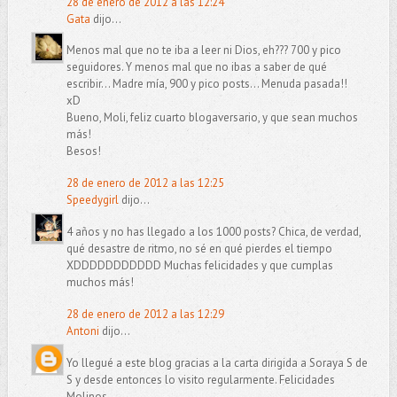
28 de enero de 2012 a las 12:24
Gata
dijo...
Menos mal que no te iba a leer ni Dios, eh??? 700 y pico
seguidores. Y menos mal que no ibas a saber de qué
escribir... Madre mía, 900 y pico posts... Menuda pasada!!
xD
Bueno, Moli, feliz cuarto blogaversario, y que sean muchos
más!
Besos!
28 de enero de 2012 a las 12:25
Speedygirl
dijo...
4 años y no has llegado a los 1000 posts? Chica, de verdad,
qué desastre de ritmo, no sé en qué pierdes el tiempo
XDDDDDDDDDDD Muchas felicidades y que cumplas
muchos más!
28 de enero de 2012 a las 12:29
Antoni
dijo...
Yo llegué a este blog gracias a la carta dirigida a Soraya S de
S y desde entonces lo visito regularmente. Felicidades
Molinos.