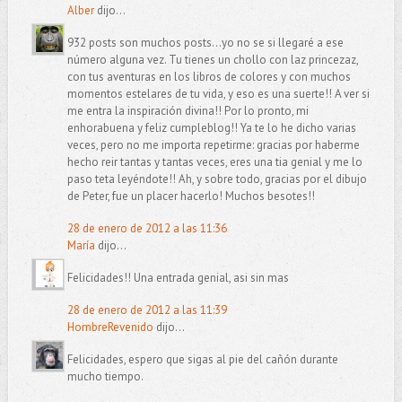
Alber
dijo...
932 posts son muchos posts...yo no se si llegaré a ese
número alguna vez. Tu tienes un chollo con laz princezaz,
con tus aventuras en los libros de colores y con muchos
momentos estelares de tu vida, y eso es una suerte!! A ver si
me entra la inspiración divina!! Por lo pronto, mi
enhorabuena y feliz cumpleblog!! Ya te lo he dicho varias
veces, pero no me importa repetirme: gracias por haberme
hecho reir tantas y tantas veces, eres una tia genial y me lo
paso teta leyéndote!! Ah, y sobre todo, gracias por el dibujo
de Peter, fue un placer hacerlo! Muchos besotes!!
28 de enero de 2012 a las 11:36
María
dijo...
Felicidades!! Una entrada genial, asi sin mas
28 de enero de 2012 a las 11:39
HombreRevenido
dijo...
Felicidades, espero que sigas al pie del cañón durante
mucho tiempo.