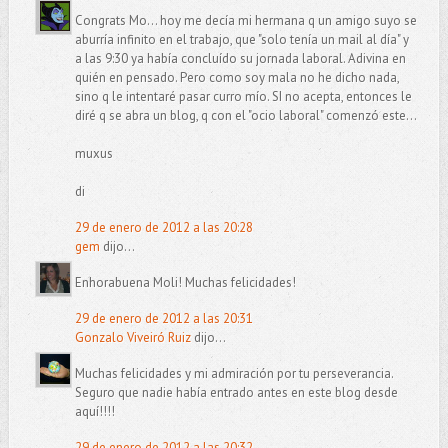
Congrats Mo... hoy me decía mi hermana q un amigo suyo se
aburría infinito en el trabajo, que "solo tenía un mail al día" y
a las 9:30 ya había concluído su jornada laboral. Adivina en
quién en pensado. Pero como soy mala no he dicho nada,
sino q le intentaré pasar curro mío. SI no acepta, entonces le
diré q se abra un blog, q con el "ocio laboral" comenzó este...
muxus
di
29 de enero de 2012 a las 20:28
gem
dijo...
Enhorabuena Moli! Muchas felicidades!
29 de enero de 2012 a las 20:31
Gonzalo Viveiró Ruiz
dijo...
Muchas felicidades y mi admiración por tu perseverancia.
Seguro que nadie había entrado antes en este blog desde
aquí!!!!
29 de enero de 2012 a las 20:32