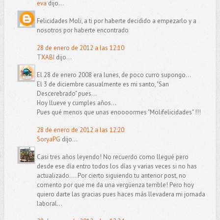
eva
dijo...
Felicidades Moli, a ti por haberte decidido a empezarlo y a
nosotros por haberte encontrado
28 de enero de 2012 a las 12:10
TXABI
dijo...
El 28 de enero 2008 era lunes, de poco curro supongo...
El 3 de diciembre casualmente es mi santo, "San
Descerebrado" pues...
Hoy llueve y cumples años...
Pues qué menos que unas enoooormes "Molifelicidades" !!!
28 de enero de 2012 a las 12:20
SoryaPG
dijo...
Casi tres años leyendo! No recuerdo como llegué pero
desde ese día entro todos los días y varias veces si no has
actualizado.... Por cierto siguiendo tu anterior post, no
comento por que me da una vergüenza terrible! Pero hoy
quiero darte las gracias pues haces más llevadera mi jornada
laboral...