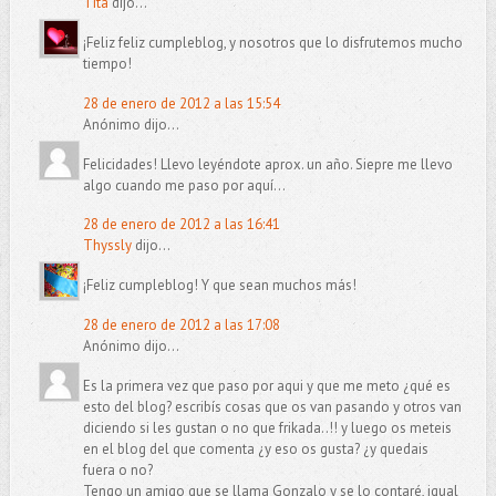
Tita
dijo...
¡Feliz feliz cumpleblog, y nosotros que lo disfrutemos mucho
tiempo!
28 de enero de 2012 a las 15:54
Anónimo dijo...
Felicidades! Llevo leyéndote aprox. un año. Siepre me llevo
algo cuando me paso por aquí...
28 de enero de 2012 a las 16:41
Thyssly
dijo...
¡Feliz cumpleblog! Y que sean muchos más!
28 de enero de 2012 a las 17:08
Anónimo dijo...
Es la primera vez que paso por aqui y que me meto ¿qué es
esto del blog? escribís cosas que os van pasando y otros van
diciendo si les gustan o no que frikada..!! y luego os meteis
en el blog del que comenta ¿y eso os gusta? ¿y quedais
fuera o no?
Tengo un amigo que se llama Gonzalo y se lo contaré, igual