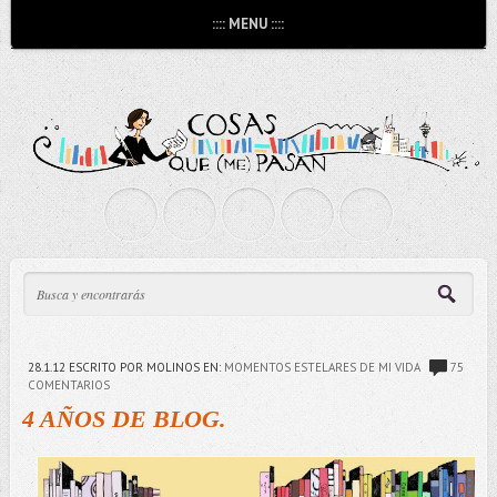
:::: MENU ::::
28.1.12
ESCRITO POR MOLINOS
EN:
MOMENTOS ESTELARES DE MI VIDA
75
COMENTARIOS
4 AÑOS DE BLOG.