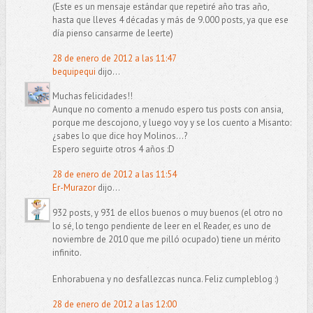
(Este es un mensaje estándar que repetiré año tras año,
hasta que lleves 4 décadas y más de 9.000 posts, ya que ese
día pienso cansarme de leerte)
28 de enero de 2012 a las 11:47
bequipequi
dijo...
Muchas felicidades!!
Aunque no comento a menudo espero tus posts con ansia,
porque me descojono, y luego voy y se los cuento a Misanto:
¿sabes lo que dice hoy Molinos...?
Espero seguirte otros 4 años :D
28 de enero de 2012 a las 11:54
Er-Murazor
dijo...
932 posts, y 931 de ellos buenos o muy buenos (el otro no
lo sé, lo tengo pendiente de leer en el Reader, es uno de
noviembre de 2010 que me pilló ocupado) tiene un mérito
infinito.
Enhorabuena y no desfallezcas nunca. Feliz cumpleblog :)
28 de enero de 2012 a las 12:00