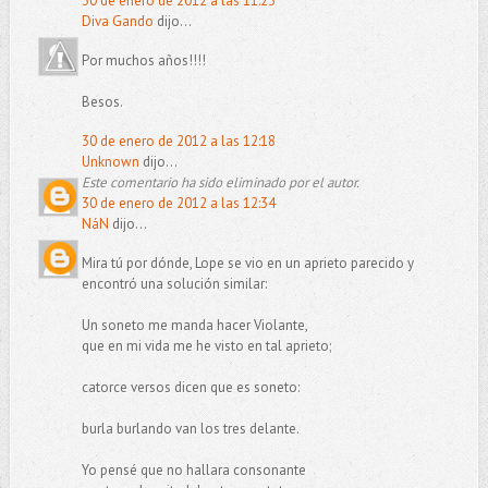
30 de enero de 2012 a las 11:23
Diva Gando
dijo...
Por muchos años!!!!
Besos.
30 de enero de 2012 a las 12:18
Unknown
dijo...
Este comentario ha sido eliminado por el autor.
30 de enero de 2012 a las 12:34
NáN
dijo...
Mira tú por dónde, Lope se vio en un aprieto parecido y
encontró una solución similar:
Un soneto me manda hacer Violante,
que en mi vida me he visto en tal aprieto;
catorce versos dicen que es soneto:
burla burlando van los tres delante.
Yo pensé que no hallara consonante