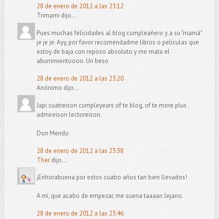
28 de enero de 2012 a las 23:12
Trimami dijo...
Pues muchas felicidades al blog cumpleañero y a su "mamá"
je je je. Ayy, por favor recomendadme libros o películas que
estoy de baja con reposo absoluto y me mata el
aburrimientoooo. Un beso
28 de enero de 2012 a las 23:20
Anónimo dijo...
Japi cuatreison cumpleyears of te blog, of te more plus
admireison lectoreison.
Don Mendo
28 de enero de 2012 a las 23:38
Ther
dijo...
¡Enhorabuena por estos cuatro años tan bien llevados!
A mí, que acabo de empezar, me suena taaaan lejano.
28 de enero de 2012 a las 23:46