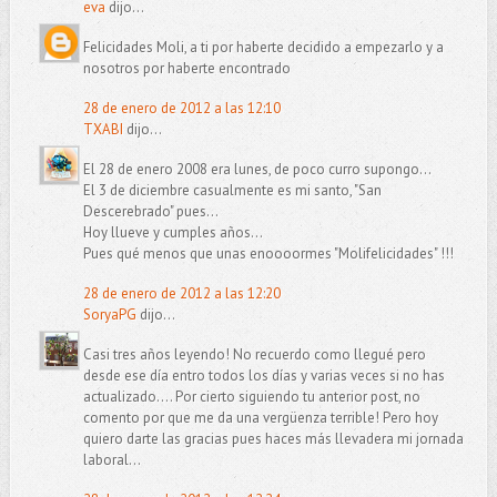
eva
dijo...
Felicidades Moli, a ti por haberte decidido a empezarlo y a
nosotros por haberte encontrado
28 de enero de 2012 a las 12:10
TXABI
dijo...
El 28 de enero 2008 era lunes, de poco curro supongo...
El 3 de diciembre casualmente es mi santo, "San
Descerebrado" pues...
Hoy llueve y cumples años...
Pues qué menos que unas enoooormes "Molifelicidades" !!!
28 de enero de 2012 a las 12:20
SoryaPG
dijo...
Casi tres años leyendo! No recuerdo como llegué pero
desde ese día entro todos los días y varias veces si no has
actualizado.... Por cierto siguiendo tu anterior post, no
comento por que me da una vergüenza terrible! Pero hoy
quiero darte las gracias pues haces más llevadera mi jornada
laboral...