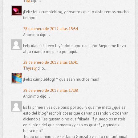
Tita
dijo...
¡Feliz feliz cumpleblog, y nosotros que lo disfrutemos mucho
tiempo!
28 de enero de 2012 a las 15:54
Anónimo dijo...
Felicidades! Llevo leyéndote aprox. un año. Siepre me llevo
algo cuando me paso por aquí...
28 de enero de 2012 a las 16:41
Thyssly
dijo...
¡Feliz cumpleblog! Y que sean muchos más!
28 de enero de 2012 a las 17:08
Anónimo dijo...
Es la primera vez que paso por aqui y que me meto ¿qué es
esto del blog? escribís cosas que os van pasando y otros van
diciendo si les gustan o no que frikada..!! y luego os meteis
en el blog del que comenta ¿y eso os gusta? ¿y quedais
fuera o no?
Tengo un amigo que se llama Gonzalo y se lo contaré, igual