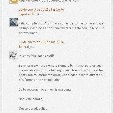
Felicitaciones y, por supuesto, gracias a tí!!
30 de enero de 2012 a las 16:36
Lapislàzuli
dijo...
Felíz cumple blog Moli!!! erés un encanto,me lo haces pasar
de lujo, y eso no se consigue tán facilmente con un blog..Un
abrazo wapa!!!
30 de enero de 2012 a las 21:46
Juliet
dijo...
Muchas felicidades Moli!
Es reiterar siempre siempre siempre lo mismo, pero es que
me encanta tu blog, le he cogido muchísimo cariño. Leer tus
posts son mi "momento moli", un agradable ratito durante el
día. Formas parte de mi rutina!!
Se lo recomiendo a muchísima gente.
Un fuerte abrazo.
Descerebrada Juliet.