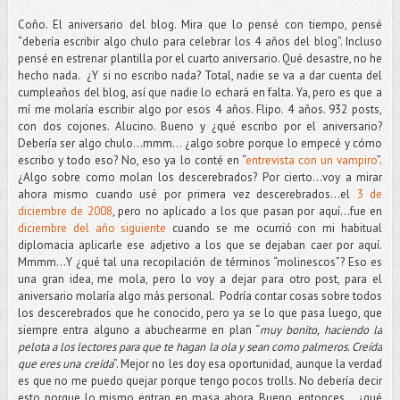
Coño. El aniversario del blog. Mira que lo pensé con tiempo, pensé
“debería escribir algo chulo para celebrar los 4 años del blog”. Incluso
pensé en estrenar plantilla por el cuarto aniversario. Qué desastre, no he
hecho nada. ¿Y si no escribo nada? Total, nadie se va a dar cuenta del
cumpleaños del blog, así que nadie lo echará en falta. Ya, pero es que a
mí me molaría escribir algo por esos 4 años. Flipo. 4 años. 932 posts,
con dos cojones. Alucino. Bueno y ¿qué escribo por el aniversario?
Debería ser algo chulo…mmm... ¿algo sobre porque lo empecé y cómo
escribo y todo eso? No, eso ya lo conté en “
entrevista con un vampiro
”.
¿Algo sobre como molan los descerebrados? Por cierto…voy a mirar
ahora mismo cuando usé por primera vez descerebrados…el
3 de
diciembre de 2008
, pero no aplicado a los que pasan por aquí…fue en
diciembre del año siguiente
cuando se me ocurrió con mi habitual
diplomacia aplicarle ese adjetivo a los que se dejaban caer por aquí.
Mmmm...Y ¿qué tal una recopilación de términos “molinescos”? Eso es
una gran idea, me mola, pero lo voy a dejar para otro post, para el
aniversario molaría algo más personal. Podría contar cosas sobre todos
los descerebrados que he conocido, pero ya se lo que pasa luego, que
siempre entra alguno a abuchearme en plan “
muy bonito, haciendo la
pelota a los lectores para que te hagan la ola y sean como palmeros. Creída
que eres una creída
”. Mejor no les doy esa oportunidad, aunque la verdad
es que no me puedo quejar porque tengo pocos trolls. No debería decir
esto porque lo mismo entran en masa ahora. Bueno, entonces... ¿qué