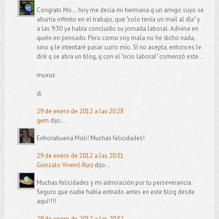
Congrats Mo... hoy me decía mi hermana q un amigo suyo se
aburría infinito en el trabajo, que "solo tenía un mail al día" y
a las 9:30 ya había concluído su jornada laboral. Adivina en
quién en pensado. Pero como soy mala no he dicho nada,
sino q le intentaré pasar curro mío. SI no acepta, entonces le
diré q se abra un blog, q con el "ocio laboral" comenzó este...
muxus
di
29 de enero de 2012 a las 20:28
gem
dijo...
Enhorabuena Moli! Muchas felicidades!
29 de enero de 2012 a las 20:31
Gonzalo Viveiró Ruiz
dijo...
Muchas felicidades y mi admiración por tu perseverancia.
Seguro que nadie había entrado antes en este blog desde
aquí!!!!
29 de enero de 2012 a las 20:32