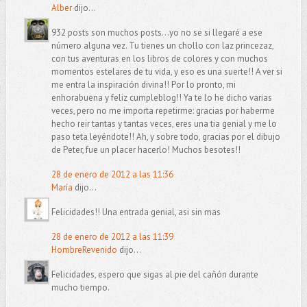
Alber
dijo...
932 posts son muchos posts...yo no se si llegaré a ese
número alguna vez. Tu tienes un chollo con laz princezaz,
con tus aventuras en los libros de colores y con muchos
momentos estelares de tu vida, y eso es una suerte!! A ver si
me entra la inspiración divina!! Por lo pronto, mi
enhorabuena y feliz cumpleblog!! Ya te lo he dicho varias
veces, pero no me importa repetirme: gracias por haberme
hecho reir tantas y tantas veces, eres una tia genial y me lo
paso teta leyéndote!! Ah, y sobre todo, gracias por el dibujo
de Peter, fue un placer hacerlo! Muchos besotes!!
28 de enero de 2012 a las 11:36
María
dijo...
Felicidades!! Una entrada genial, asi sin mas
28 de enero de 2012 a las 11:39
HombreRevenido
dijo...
Felicidades, espero que sigas al pie del cañón durante
mucho tiempo.