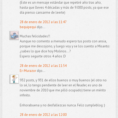
(Este es un mensaje estándar que repetiré año tras año,
hasta que lleves 4 décadas y más de 9.000 posts, ya que ese
día pienso cansarme de leerte)
28 de enero de 2012 a las 11:47
bequipequi
dijo...
Muchas felicidades!!
Aunque no comento a menudo espero tus posts con ansia,
porque me descojono, y luego voy y se los cuento a Misanto:
¿sabes lo que dice hoy Molinos...?
Espero seguirte otros 4 años :D
28 de enero de 2012 a las 11:54
Er-Murazor
dijo...
932 posts, y 931 de ellos buenos o muy buenos (el otro no
lo sé, lo tengo pendiente de leer en el Reader, es uno de
noviembre de 2010 que me pilló ocupado) tiene un mérito
infinito.
Enhorabuena y no desfallezcas nunca. Feliz cumpleblog :)
28 de enero de 2012 a las 12:00