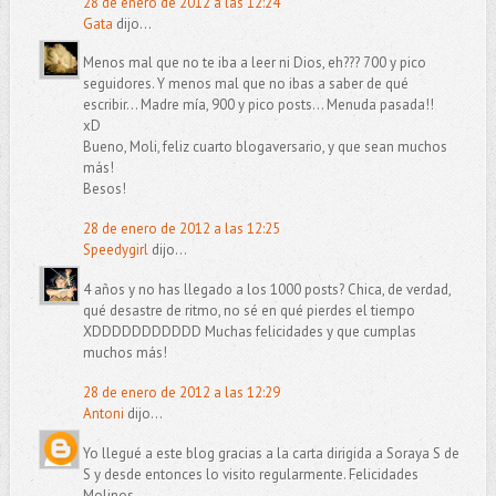
28 de enero de 2012 a las 12:24
Gata
dijo...
Menos mal que no te iba a leer ni Dios, eh??? 700 y pico
seguidores. Y menos mal que no ibas a saber de qué
escribir... Madre mía, 900 y pico posts... Menuda pasada!!
xD
Bueno, Moli, feliz cuarto blogaversario, y que sean muchos
más!
Besos!
28 de enero de 2012 a las 12:25
Speedygirl
dijo...
4 años y no has llegado a los 1000 posts? Chica, de verdad,
qué desastre de ritmo, no sé en qué pierdes el tiempo
XDDDDDDDDDDD Muchas felicidades y que cumplas
muchos más!
28 de enero de 2012 a las 12:29
Antoni
dijo...
Yo llegué a este blog gracias a la carta dirigida a Soraya S de
S y desde entonces lo visito regularmente. Felicidades
Molinos.