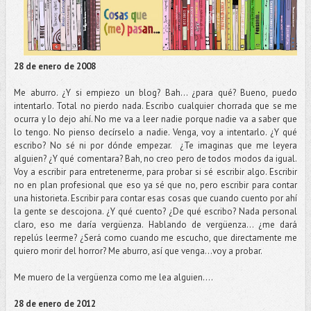
28 de enero de 2008
Me aburro. ¿Y si empiezo un blog? Bah... ¿para qué? Bueno, puedo
intentarlo. Total no pierdo nada. Escribo cualquier chorrada que se me
ocurra y lo dejo ahí. No me va a leer nadie porque nadie va a saber que
lo tengo. No pienso decírselo a nadie. Venga, voy a intentarlo. ¿Y qué
escribo? No sé ni por dónde empezar. ¿Te imaginas que me leyera
alguien? ¿Y qué comentara? Bah, no creo pero de todos modos da igual.
Voy a escribir para entretenerme, para probar si sé escribir algo. Escribir
no en plan profesional que eso ya sé que no, pero escribir para contar
una historieta. Escribir para contar esas cosas que cuando cuento por ahí
la gente se descojona. ¿Y qué cuento? ¿De qué escribo? Nada personal
claro, eso me daría vergüenza. Hablando de vergüenza... ¿me dará
repelús leerme? ¿Será como cuando me escucho, que directamente me
quiero morir del horror? Me aburro, así que venga...voy a probar.
Me muero de la vergüenza como me lea alguien....
28 de enero de 2012