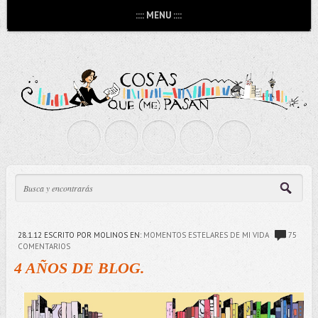
:::: MENU ::::
28.1.12
ESCRITO POR MOLINOS
EN:
MOMENTOS ESTELARES DE MI VIDA
75
COMENTARIOS
4 AÑOS DE BLOG.