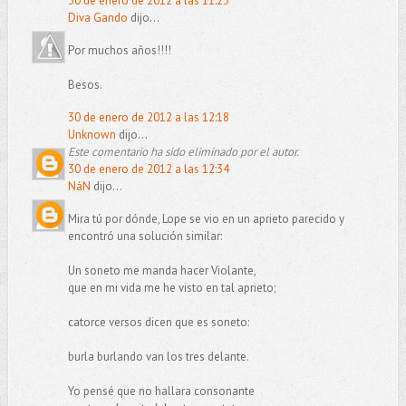
30 de enero de 2012 a las 11:23
Diva Gando
dijo...
Por muchos años!!!!
Besos.
30 de enero de 2012 a las 12:18
Unknown
dijo...
Este comentario ha sido eliminado por el autor.
30 de enero de 2012 a las 12:34
NáN
dijo...
Mira tú por dónde, Lope se vio en un aprieto parecido y
encontró una solución similar:
Un soneto me manda hacer Violante,
que en mi vida me he visto en tal aprieto;
catorce versos dicen que es soneto:
burla burlando van los tres delante.
Yo pensé que no hallara consonante