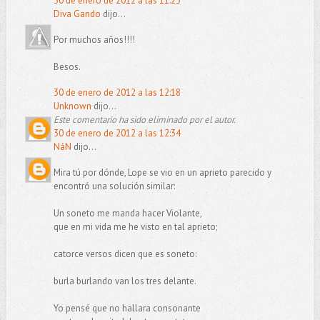
30 de enero de 2012 a las 11:23
Diva Gando
dijo...
Por muchos años!!!!
Besos.
30 de enero de 2012 a las 12:18
Unknown
dijo...
Este comentario ha sido eliminado por el autor.
30 de enero de 2012 a las 12:34
NáN
dijo...
Mira tú por dónde, Lope se vio en un aprieto parecido y
encontró una solución similar:
Un soneto me manda hacer Violante,
que en mi vida me he visto en tal aprieto;
catorce versos dicen que es soneto:
burla burlando van los tres delante.
Yo pensé que no hallara consonante