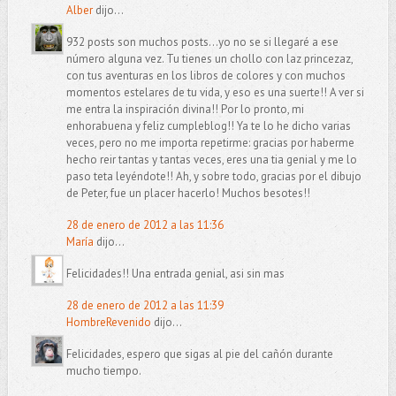
Alber
dijo...
932 posts son muchos posts...yo no se si llegaré a ese
número alguna vez. Tu tienes un chollo con laz princezaz,
con tus aventuras en los libros de colores y con muchos
momentos estelares de tu vida, y eso es una suerte!! A ver si
me entra la inspiración divina!! Por lo pronto, mi
enhorabuena y feliz cumpleblog!! Ya te lo he dicho varias
veces, pero no me importa repetirme: gracias por haberme
hecho reir tantas y tantas veces, eres una tia genial y me lo
paso teta leyéndote!! Ah, y sobre todo, gracias por el dibujo
de Peter, fue un placer hacerlo! Muchos besotes!!
28 de enero de 2012 a las 11:36
María
dijo...
Felicidades!! Una entrada genial, asi sin mas
28 de enero de 2012 a las 11:39
HombreRevenido
dijo...
Felicidades, espero que sigas al pie del cañón durante
mucho tiempo.