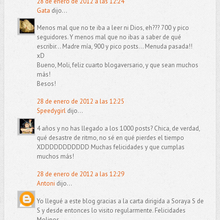
28 de enero de 2012 a las 12:24
Gata
dijo...
Menos mal que no te iba a leer ni Dios, eh??? 700 y pico
seguidores. Y menos mal que no ibas a saber de qué
escribir... Madre mía, 900 y pico posts... Menuda pasada!!
xD
Bueno, Moli, feliz cuarto blogaversario, y que sean muchos
más!
Besos!
28 de enero de 2012 a las 12:25
Speedygirl
dijo...
4 años y no has llegado a los 1000 posts? Chica, de verdad,
qué desastre de ritmo, no sé en qué pierdes el tiempo
XDDDDDDDDDDD Muchas felicidades y que cumplas
muchos más!
28 de enero de 2012 a las 12:29
Antoni
dijo...
Yo llegué a este blog gracias a la carta dirigida a Soraya S de
S y desde entonces lo visito regularmente. Felicidades
Molinos.