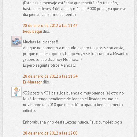
(Este es un mensaje estándar que repetiré año tras año,
hasta que lleves 4 décadas y más de 9.000 posts, ya que ese
día pienso cansarme de leerte)
28 de enero de 2012 a las 11:47
bequipequi
dijo...
Muchas felicidades!!
Aunque no comento a menudo espero tus posts con ansia,
porque me descojono, y luego voy y se los cuento a Misanto:
¿sabes lo que dice hoy Molinos...?
Espero seguirte otros 4 años :D
28 de enero de 2012 a las 11:54
Er-Murazor
dijo...
932 posts, y 931 de ellos buenos o muy buenos (el otro no
lo sé, lo tengo pendiente de leer en el Reader, es uno de
noviembre de 2010 que me pilló ocupado) tiene un mérito
infinito.
Enhorabuena y no desfallezcas nunca. Feliz cumpleblog :)
28 de enero de 2012 a las 12:00