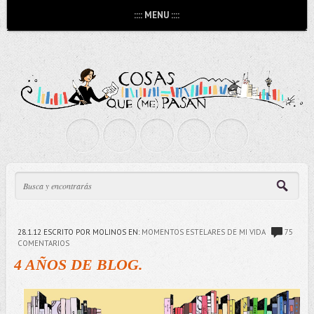
:::: MENU ::::
28.1.12
ESCRITO POR MOLINOS
EN:
MOMENTOS ESTELARES DE MI VIDA
75
COMENTARIOS
4 AÑOS DE BLOG.