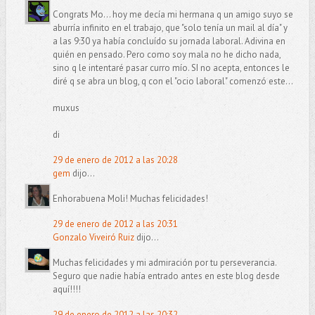
Congrats Mo... hoy me decía mi hermana q un amigo suyo se
aburría infinito en el trabajo, que "solo tenía un mail al día" y
a las 9:30 ya había concluído su jornada laboral. Adivina en
quién en pensado. Pero como soy mala no he dicho nada,
sino q le intentaré pasar curro mío. SI no acepta, entonces le
diré q se abra un blog, q con el "ocio laboral" comenzó este...
muxus
di
29 de enero de 2012 a las 20:28
gem
dijo...
Enhorabuena Moli! Muchas felicidades!
29 de enero de 2012 a las 20:31
Gonzalo Viveiró Ruiz
dijo...
Muchas felicidades y mi admiración por tu perseverancia.
Seguro que nadie había entrado antes en este blog desde
aquí!!!!
29 de enero de 2012 a las 20:32