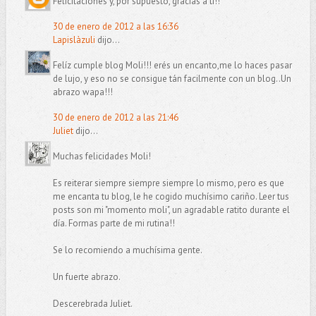
Felicitaciones y, por supuesto, gracias a tí!!
30 de enero de 2012 a las 16:36
Lapislàzuli
dijo...
Felíz cumple blog Moli!!! erés un encanto,me lo haces pasar
de lujo, y eso no se consigue tán facilmente con un blog..Un
abrazo wapa!!!
30 de enero de 2012 a las 21:46
Juliet
dijo...
Muchas felicidades Moli!
Es reiterar siempre siempre siempre lo mismo, pero es que
me encanta tu blog, le he cogido muchísimo cariño. Leer tus
posts son mi "momento moli", un agradable ratito durante el
día. Formas parte de mi rutina!!
Se lo recomiendo a muchísima gente.
Un fuerte abrazo.
Descerebrada Juliet.