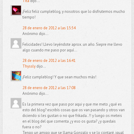
Tita
dijo...
¡Feliz feliz cumpleblog, y nosotros que lo disfrutemos mucho
tiempo!
28 de enero de 2012 a las 15:54
Anónimo dijo...
Felicidades! Llevo leyéndote aprox. un año. Siepre me llevo
algo cuando me paso por aquí...
28 de enero de 2012 a las 16:41
Thyssly
dijo...
¡Feliz cumpleblog! Y que sean muchos más!
28 de enero de 2012 a las 17:08
Anónimo dijo...
Es la primera vez que paso por aqui y que me meto ¿qué es
esto del blog? escribís cosas que os van pasando y otros van
diciendo si les gustan o no que frikada..!! y luego os meteis
en el blog del que comenta ¿y eso os gusta? ¿y quedais
fuera o no?
Tengo un amigo que se llama Gonzalo y se lo contaré, igual