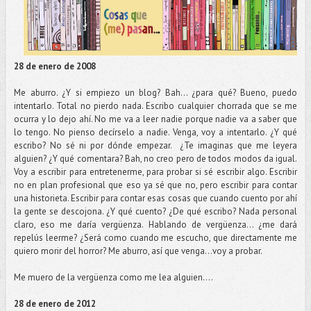
28 de enero de 2008
Me aburro. ¿Y si empiezo un blog? Bah... ¿para qué? Bueno, puedo
intentarlo. Total no pierdo nada. Escribo cualquier chorrada que se me
ocurra y lo dejo ahí. No me va a leer nadie porque nadie va a saber que
lo tengo. No pienso decírselo a nadie. Venga, voy a intentarlo. ¿Y qué
escribo? No sé ni por dónde empezar. ¿Te imaginas que me leyera
alguien? ¿Y qué comentara? Bah, no creo pero de todos modos da igual.
Voy a escribir para entretenerme, para probar si sé escribir algo. Escribir
no en plan profesional que eso ya sé que no, pero escribir para contar
una historieta. Escribir para contar esas cosas que cuando cuento por ahí
la gente se descojona. ¿Y qué cuento? ¿De qué escribo? Nada personal
claro, eso me daría vergüenza. Hablando de vergüenza... ¿me dará
repelús leerme? ¿Será como cuando me escucho, que directamente me
quiero morir del horror? Me aburro, así que venga...voy a probar.
Me muero de la vergüenza como me lea alguien....
28 de enero de 2012