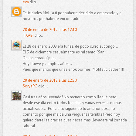
eva
dijo...
Felicidades Moli, a ti por haberte decidido a empezarlo y a
nosotros por haberte encontrado
28 de enero de 2012 a las 12:10
TXABI
dijo...
El 28 de enero 2008 era lunes, de poco curro supongo...
El 3 de diciembre casualmente es mi santo, "San
Descerebrado" pues...
Hoy llueve y cumples años...
Pues qué menos que unas enoooormes "Molifelicidades" !!!
28 de enero de 2012 a las 12:20
SoryaPG
dijo...
Casi tres años leyendo! No recuerdo como llegué pero
desde ese día entro todos los días y varias veces si no has
actualizado.... Por cierto siguiendo tu anterior post, no
comento por que me da una vergüenza terrible! Pero hoy
quiero darte las gracias pues haces más llevadera mi jornada
laboral...