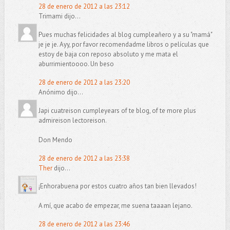
28 de enero de 2012 a las 23:12
Trimami dijo...
Pues muchas felicidades al blog cumpleañero y a su "mamá"
je je je. Ayy, por favor recomendadme libros o películas que
estoy de baja con reposo absoluto y me mata el
aburrimientoooo. Un beso
28 de enero de 2012 a las 23:20
Anónimo dijo...
Japi cuatreison cumpleyears of te blog, of te more plus
admireison lectoreison.
Don Mendo
28 de enero de 2012 a las 23:38
Ther
dijo...
¡Enhorabuena por estos cuatro años tan bien llevados!
A mí, que acabo de empezar, me suena taaaan lejano.
28 de enero de 2012 a las 23:46