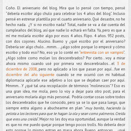
Coño. El aniversario del blog. Mira que lo pensé con tiempo, pensé
“debería escribir algo chulo para celebrar los 4 años del blog”. Incluso
pensé en estrenar plantilla por el cuarto aniversario. Qué desastre, no he
hecho nada. ¿Y si no escribo nada? Total, nadie se va a dar cuenta del
cumpleaños del blog, así que nadie lo echará en falta. Ya, pero es que a
mí me molaría escribir algo por esos 4 años. Flipo. 4 años. 932 posts,
con dos cojones. Alucino. Bueno y ¿qué escribo por el aniversario?
Debería ser algo chulo…mmm... ¿algo sobre porque lo empecé y cómo
escribo y todo eso? No, eso ya lo conté en “
entrevista con un vampiro
”.
¿Algo sobre como molan los descerebrados? Por cierto…voy a mirar
ahora mismo cuando usé por primera vez descerebrados…el
3 de
diciembre de 2008
, pero no aplicado a los que pasan por aquí…fue en
diciembre del año siguiente
cuando se me ocurrió con mi habitual
diplomacia aplicarle ese adjetivo a los que se dejaban caer por aquí.
Mmmm...Y ¿qué tal una recopilación de términos “molinescos”? Eso es
una gran idea, me mola, pero lo voy a dejar para otro post, para el
aniversario molaría algo más personal. Podría contar cosas sobre todos
los descerebrados que he conocido, pero ya se lo que pasa luego, que
siempre entra alguno a abuchearme en plan “
muy bonito, haciendo la
pelota a los lectores para que te hagan la ola y sean como palmeros. Creída
que eres una creída
”. Mejor no les doy esa oportunidad, aunque la verdad
es que no me puedo quejar porque tengo pocos trolls. No debería decir
esto porque lo mismo entran en masa ahora. Bueno, entonces... ¿qué