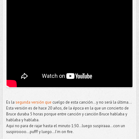
Es la
segunda versión que
cuelgo de esta canción...y no será la última...
Esta versión es de hace 20 años, de la época en la que un concierto de
Bruce duraba 5 horas porque entre canción y canción Bruce hablaba y
hablaba y hablaba.
Aqui no para de rajar hasta el minuto 1:50...luego suspiraaa...con un
suspiroooo...pufff y luego...I´m on fire.