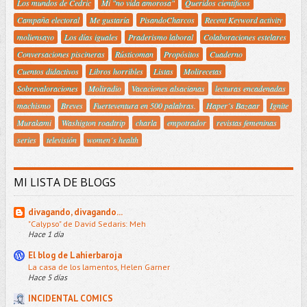
Los mundos de Cedric
Mi "no vida amorosa"
Queridos científicos
Campaña electoral
Me gustaría
PisandoCharcos
Recent Keyword activity
moliensayo
Los días iguales
Praderismo laboral
Colaboraciones estelares
Conversaciones piscineras
Rústicoman
Propósitos
Cuaderno
Cuentos didactivos
Libros horribles
Listas
Molirecetas
Sobrevaloraciones
Moliradio
Vacaciones alsacianas
lecturas encadenadas
machismo
Breves
Fuerteventura en 500 palabras.
Haper´s Bazaar
Ignite
Murakami
Washigton roadtrip
charla
empotrador
revistas femeninas
series
televisión
women´s health
MI LISTA DE BLOGS
divagando, divagando...
"Calypso" de David Sedaris: Meh
Hace 1 día
El blog de Lahierbaroja
La casa de los lamentos, Helen Garner
Hace 5 días
INCIDENTAL COMICS