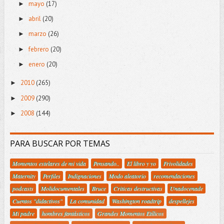
mayo
(17)
►
abril
(20)
►
marzo
(26)
►
febrero
(20)
►
enero
(20)
►
2010
(265)
►
2009
(290)
►
2008
(144)
►
PARA BUSCAR POR TEMAS
Momentos estelares de mi vida
Pensando..
El libro y yo
Frivolidades
Maternity
Perfiles
Indignaciones
Modo aleatorio
recomendaciones
podcasts
Molidocumentales
Bruce
Criticas destructivas
Unadocenade
Cuentos "didactivos"
La comunidad
Washington roadtrip
despellejes
Mi padre
hombres fantásticos
Grandes Momentos Etílicos