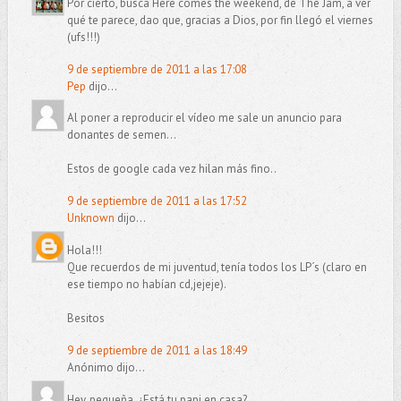
Por cierto, busca Here comes the weekend, de The Jam, a ver
qué te parece, dao que, gracias a Dios, por fin llegó el viernes
(ufs!!!)
9 de septiembre de 2011 a las 17:08
Pep
dijo...
Al poner a reproducir el vídeo me sale un anuncio para
donantes de semen...
Estos de google cada vez hilan más fino..
9 de septiembre de 2011 a las 17:52
Unknown
dijo...
Hola!!!
Que recuerdos de mi juventud, tenía todos los LP´s (claro en
ese tiempo no habían cd,jejeje).
Besitos
9 de septiembre de 2011 a las 18:49
Anónimo dijo...
Hey, pequeña. ¿Está tu papi en casa?