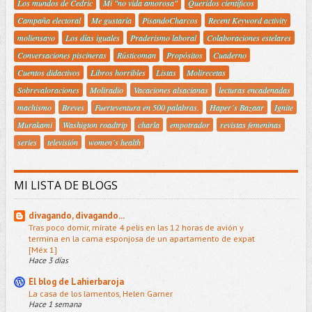
Los mundos de Cedric
Mi "no vida amorosa"
Queridos científicos
Campaña electoral
Me gustaría
PisandoCharcos
Recent Keyword activity
moliensayo
Los días iguales
Praderismo laboral
Colaboraciones estelares
Conversaciones piscineras
Rústicoman
Propósitos
Cuaderno
Cuentos didactivos
Libros horribles
Listas
Molirecetas
Sobrevaloraciones
Moliradio
Vacaciones alsacianas
lecturas encadenadas
machismo
Breves
Fuerteventura en 500 palabras.
Haper´s Bazaar
Ignite
Murakami
Washigton roadtrip
charla
empotrador
revistas femeninas
series
televisión
women´s health
MI LISTA DE BLOGS
divagando, divagando...
Tras poco domir, mírate 4 pelis en las 12 horas de avión y
termina en la cama esponjosa de un apartamento de expat
[Méx 1]
Hace 3 días
El blog de Lahierbaroja
La casa de los lamentos, Helen Garner
Hace 1 semana