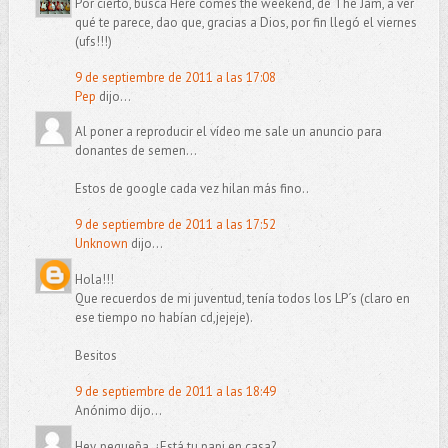
Por cierto, busca Here comes the weekend, de The Jam, a ver
qué te parece, dao que, gracias a Dios, por fin llegó el viernes
(ufs!!!)
9 de septiembre de 2011 a las 17:08
Pep
dijo...
Al poner a reproducir el vídeo me sale un anuncio para
donantes de semen...
Estos de google cada vez hilan más fino..
9 de septiembre de 2011 a las 17:52
Unknown
dijo...
Hola!!!
Que recuerdos de mi juventud, tenía todos los LP´s (claro en
ese tiempo no habían cd,jejeje).
Besitos
9 de septiembre de 2011 a las 18:49
Anónimo dijo...
Hey, pequeña. ¿Está tu papi en casa?