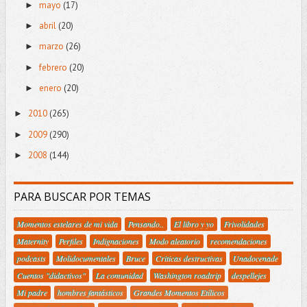
mayo
(17)
►
abril
(20)
►
marzo
(26)
►
febrero
(20)
►
enero
(20)
►
2010
(265)
►
2009
(290)
►
2008
(144)
►
PARA BUSCAR POR TEMAS
Momentos estelares de mi vida
Pensando..
El libro y yo
Frivolidades
Maternity
Perfiles
Indignaciones
Modo aleatorio
recomendaciones
podcasts
Molidocumentales
Bruce
Criticas destructivas
Unadocenade
Cuentos "didactivos"
La comunidad
Washington roadtrip
despellejes
Mi padre
hombres fantásticos
Grandes Momentos Etílicos