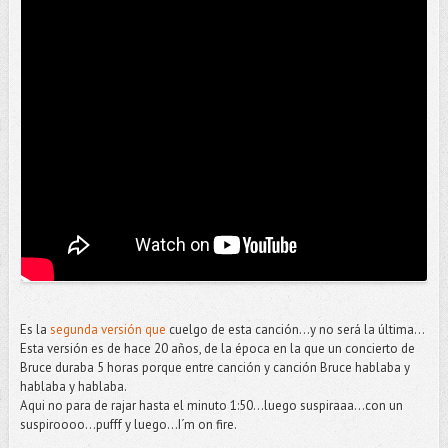
Es la
segunda versión que
cuelgo de esta canción...y no será la última...
Esta versión es de hace 20 años, de la época en la que un concierto de
Bruce duraba 5 horas porque entre canción y canción Bruce hablaba y
hablaba y hablaba.
Aqui no para de rajar hasta el minuto 1:50...luego suspiraaa...con un
suspiroooo...pufff y luego...I´m on fire.