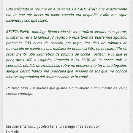
Esta anécdota se resume en 4 palabras: CA-LA-MI-DAD, que exactamente
era lo que me decía mi padre cuando era pequeño y aún me sigue
diciendo, y con qué razón.
RECETA FINAL: domingo hipotecado sin ver a trufa ni atender a los perros,
ni cazar ni ver a la familia ¿?, registro y repertorio de blasfemias agotado,
probables 300 euros de sanción por torpe, dos días de trámites de
renovación de papeles y una mañana de denuncia falsa en el cuartelillo sin
saber mentir, 300 kilómetros de propina de coche , palizón, y lo que es
peor, otros 400 a Logroño, llegando a las 12:30 de la noche más la
consabida pérdida de credibilidad sobre mi persona ante los más allegados,
aunque siendo franco, me preocupa que ninguno de los que me conoce
bien se sorprendiera del asunto cuando se lo conté..
Un beso Moli, y si quieres que guarde algún objeto o documento de valor,
cuenta conmigo.
Sin comentarios... ¿podría tener un amigo más absurdo?
Lo dudo.