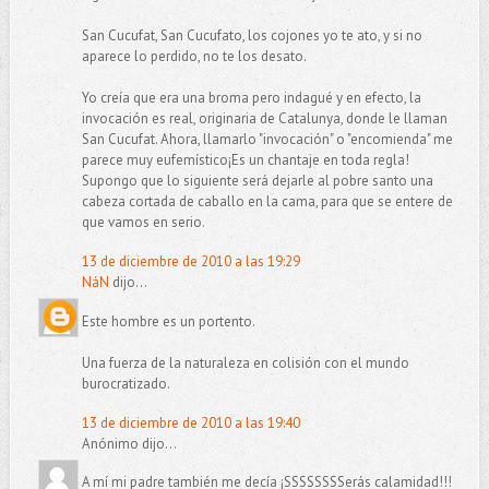
San Cucufat, San Cucufato, los cojones yo te ato, y si no
aparece lo perdido, no te los desato.
Yo creía que era una broma pero indagué y en efecto, la
invocación es real, originaria de Catalunya, donde le llaman
San Cucufat. Ahora, llamarlo "invocación" o "encomienda" me
parece muy eufemístico¡Es un chantaje en toda regla!
Supongo que lo siguiente será dejarle al pobre santo una
cabeza cortada de caballo en la cama, para que se entere de
que vamos en serio.
13 de diciembre de 2010 a las 19:29
NáN
dijo...
Este hombre es un portento.
Una fuerza de la naturaleza en colisión con el mundo
burocratizado.
13 de diciembre de 2010 a las 19:40
Anónimo dijo...
A mí mi padre también me decía ¡SSSSSSSSerás calamidad!!!