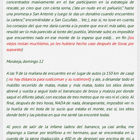
concentrados masivamente en el bar participaron en la estrategia de
rescate, yo creo que con cierta sorna, ("ata un nudo en el pañuelo"," hazle
una promesa a San Antonio y luego le das un donativo cuando encuentres
la cartera"," encomiéndate a San Cucufato... "etc.), eso sí, no tuve en cuenta
los consejos del que me daría cuenta a la postre que era el más sabio, que
resultó ser lo más parecido al tonto del pueblo, "ahórrate subir, es imposible
que encuentres nada en ese monte de lo espeso que está)... en fin (
los
viejos molan muchísimo, yo les hubiera hecho caso después de llorar, por
supuesto
)
Moraleja, domingo 12
A las 9 de la mañana de encuentro en el lugar de autos (a 150 km de casa)
(
no hay distancia para rusticoman y su rustimovil
) y ale, a desandar todo el
maldito recorrido de matas, matas y más matas, todos los sitios donde
abrevé y vuelta a seguir todo el barrancazo de broza y maleza por donde
saqué el difunto jabalí, con escobas de tres metros que no ves ni el cielo. Al
final, después de tres horas, NADA de nada, desesperante, imposible ver ni
la huella de mi bota de lo sucio que estaba el monte, eso sí, los sitios
donde bebí y las piedras en que me senté las encontré todas.
Al poco de salir de la infame ladera del barranco, ya casi arriba, me
dispongo a llamar por teléfono a mi hermano, que se encontraba en la
cuerda de la sierra (traducción, a 400 m de desnivel por encima de mí, a