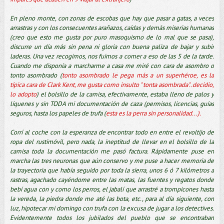
En pleno monte, con zonas de escobas que hay que pasar a gatas, a veces
arrastras y con los consecuentes arañazos, caídas y demás miserias humanas
(creo que esto me gusta por puro masoquismo de lo mal que se pasa),
discurre un día más sin pena ni gloria con buena paliza de bajar y subir
laderas. Una vez recogimos, nos fuimos a comer a eso de las 5 de la tarde.
Cuando me disponía a marcharme a casa me miré con cara de asombro o
tonto asombrado (
tonto asombrado le pega más a un superhéroe, es la
típica cara de Clark Kent, me gusta como insulto " tonta asombrada"..decidio,
lo adopto
) el bolsillo de la camisa, efectivamente, estaba lleno de palos y
líquenes y sin TODA mi documentación de caza (permisos, licencias, guías
seguros, hasta los papeles de trufa (
esta es la perra sin personalidad...).
Corrí al coche con la esperanza de encontrar todo en entre el revoltijo de
ropa del rustimóvil, pero nada, la ineptitud de llevar en el bolsillo de la
camisa toda la documentación me pasó factura. Rápidamente puse en
marcha las tres neuronas que aún conservo y me puse a hacer memoria de
la trayectoria que había seguido por toda la sierra, unos 6 ó 7 kilómetros a
rastras, agachado cayéndome entre las matas, las fuentes y regatos donde
bebí agua con y como los perros, el jabalí que arrastré a trompicones hasta
la vereda, la piedra donde me até las bota, etc., para al día siguiente, con
luz, hipotecar mi domingo con trufa con la excusa de jugar a los detectives.
Evidentemente todos los jubilados del pueblo que se encontraban