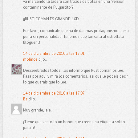
va marcando la ladera con trozos de bolsa en una "versión
contaminante de Pulgarcito"?
¡¡RUSTICOMAN ES GRANDE!! XD
Por favor, comunícale que ha de dar más protagonismo a esa
perra sin personalidad. Tenemos que lanzarla al estrellato
blogueril!
14 de diciembre de 2010 a las 17:01
molinos
dijo...
Descerebrados todos...os informo que Rusticoman os lee.
Pasa por aqui y mira los comentarios..asi que le podeis decir
lo que queraís que lo lee.
14 de diciembre de 2010 a las 17:07
Be
dijo...
Muy grande, jeje.
¡Tiene que ser todo un honor que creen una etiqueta solito
para ti!