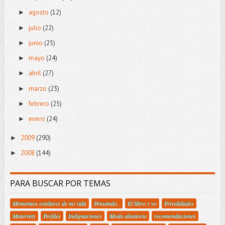
agosto
(12)
►
julio
(22)
►
junio
(25)
►
mayo
(24)
►
abril
(27)
►
marzo
(23)
►
febrero
(25)
►
enero
(24)
►
2009
(290)
►
2008
(144)
►
PARA BUSCAR POR TEMAS
Momentos estelares de mi vida
Pensando..
El libro y yo
Frivolidades
Maternity
Perfiles
Indignaciones
Modo aleatorio
recomendaciones