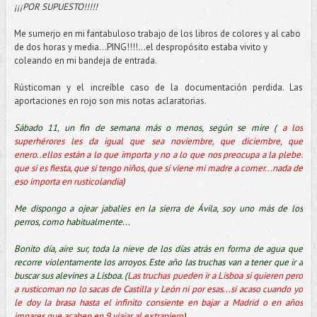
¡¡¡POR SUPUESTO!!!!!
Me sumerjo en mi fantabuloso trabajo de los libros de colores y al cabo
de dos horas y media…PING!!!!...el despropósito estaba vivito y
coleando en mi bandeja de entrada.
Rústicoman y el increíble caso de la documentación perdida. Las
aportaciones en rojo son mis notas aclaratorias.
Sábado 11, un fin de semana más o menos, según se mire (
a los
superhérores les da igual que sea noviembre, que diciembre, que
enero..ellos están a lo que importa y no a lo que nos preocupa a la plebe:
que si es fiesta, que si tengo niños, que si viene mi madre a comer...nada de
eso importa en rusticolandia
)
Me dispongo a ojear jabalíes en la sierra de Ávila, soy uno más de los
perros, como habitualmente...
Bonito día, aire sur, toda la nieve de los días atrás en forma de agua que
recorre violentamente los arroyos. Este año las truchas van a tener que ir a
buscar sus alevines a Lisboa. (
Las truchas pueden ir a Lisboa si quieren pero
a rusticoman no lo sacas de Castilla y León ni por esas...si acaso cuando yo
le doy la brasa hasta el infinito consiente en bajar a Madrid o en años
impares que acaben en 9 viajar al extranjero
)