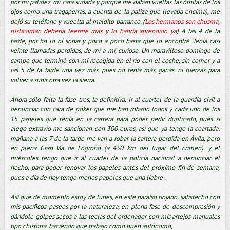
por mi palidez, mi cara sudada y porque me daban vueltas las órbitas de los
ojos como una tragaperras, a cuenta de la paliza que llevaba encima), me
dejó su teléfono y vueelta al maldito barranco. (
Los hermanos son chusma,
rusticoman debería leerme más y lo habría aprendido ya
) A las 4 de la
tarde, por fin lo oí sonar y poco a poco hasta que lo encontré. Tenía casi
veinte llamadas perdidas, de mí a mí, curioso. Un maravilloso domingo de
campo que terminó con mi recogida en el río con el coche, sin comer y a
las 5 de la tarde una vez más, pues no tenía más ganas, ni fuerzas para
volver a subir otra vez la sierra.
Ahora sólo falta la fase tres, la definitiva. Ir al cuartel de la guardia civil a
denunciar con cara de póker que me han robado todos y cada uno de los
15 papeles que tenía en la cartera para poder pedir duplicado, pues si
alego extravío me sancionan con 300 euros, así que ya tengo la coartada:
mañana a las 7 de la tarde me van a robar la cartera perdida en Ávila, pero
en plena Gran Vía de Logroño (a 450 km del lugar del crimen), y el
miércoles tengo que ir al cuartel de la policía nacional a denunciar el
hecho, para poder renovar los papeles antes del próximo fin de semana,
pues a día de hoy tengo menos papeles que una liebre .
Así que de momento estoy de lunes, en este paraíso riojano, satisfecho con
mis pacíficos paseos por la naturaleza, en plena fase de descompresión y
dándole golpes secos a las teclas del ordenador con mis artejos manuales
tipo chistorra, haciendo que trabajo como buen autónomo,