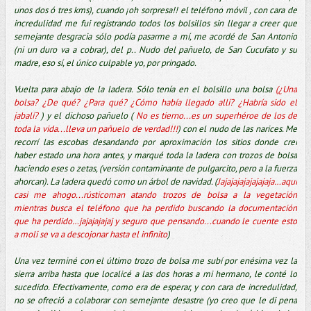
unos dos ó tres kms), cuando ¡oh sorpresa!! el teléfono móvil , con cara de
incredulidad me fui registrando todos los bolsillos sin llegar a creer que
semejante desgracia sólo podía pasarme a mí, me acordé de San Antonio
(ni un duro va a cobrar), del p.. Nudo del pañuelo, de San Cucufato y su
madre, eso sí, el único culpable yo, por pringado.
Vuelta para abajo de la ladera. Sólo tenía en el bolsillo una bolsa
(¿Una
bolsa? ¿De qué? ¿Para qué? ¿Cómo había llegado allí? ¿Habría sido el
jabalí?
) y el dichoso pañuelo (
No es tierno...es un superhéroe de los de
toda la vida...lleva un pañuelo de verdad!!!
) con el nudo de las narices. Me
recorrí las escobas desandando por aproximación los sitios donde creí
haber estado una hora antes, y marqué toda la ladera con trozos de bolsa
haciendo eses o zetas, (versión contaminante de pulgarcito, pero a la fuerza
ahorcan). La ladera quedó como un árbol de navidad. (
Jajajajajajajajaja…aquí
casi me ahogo...rústicoman atando trozos de bolsa a la vegetación
mientras busca el teléfono que ha perdido buscando la documentación
que ha perdido…jajajajajaj y seguro que pensando...cuando le cuente esto
a moli se va a descojonar hasta el infinito
)
Una vez terminé con el último trozo de bolsa me subí por enésima vez la
sierra arriba hasta que localicé a las dos horas a mi hermano, le conté lo
sucedido. Efectivamente, como era de esperar, y con cara de incredulidad,
no se ofreció a colaborar con semejante desastre (yo creo que le di pena