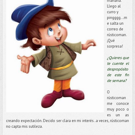
mañana.
Llego al
curro y
pingggg...m
e salta un
correo de
rústicoman.
¡Qué
sorpresa!
¿Quieres que
te cuente el
despropósito
de este fin
de semana?
O
rústicoman
me conoce
muy poco o
es un as
creando expectación. Decido ser clara en mi interés..a veces, rústicoman
no capta mis sutileza.