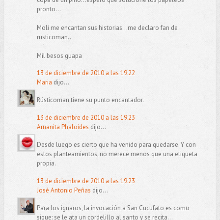
pronto...
Moli me encantan sus historias...me declaro fan de
rusticoman..
Mil besos guapa
13 de diciembre de 2010 a las 19:22
Maria
dijo...
Rústicoman tiene su punto encantador.
13 de diciembre de 2010 a las 19:23
Amanita Phaloides
dijo...
Desde luego es cierto que ha venido para quedarse. Y con
estos planteamientos, no merece menos que una etiqueta
propia.
13 de diciembre de 2010 a las 19:23
José Antonio Peñas
dijo...
Para los ignaros, la invocación a San Cucufato es como
sigue: se le ata un cordelillo al santo y se recita...