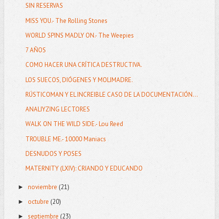
SIN RESERVAS
MISS YOU.- The Rolling Stones
WORLD SPINS MADLY ON.- The Weepies
7 AÑOS
COMO HACER UNA CRÍTICA DESTRUCTIVA.
LOS SUECOS, DIÓGENES Y MOLIMADRE.
RÚSTICOMAN Y EL INCREIBLE CASO DE LA DOCUMENTACIÓN...
ANALIYZING LECTORES
WALK ON THE WILD SIDE.- Lou Reed
TROUBLE ME.- 10000 Maniacs
DESNUDOS Y POSES
MATERNITY (LXIV): CRIANDO Y EDUCANDO
noviembre
(21)
►
octubre
(20)
►
septiembre
(23)
►