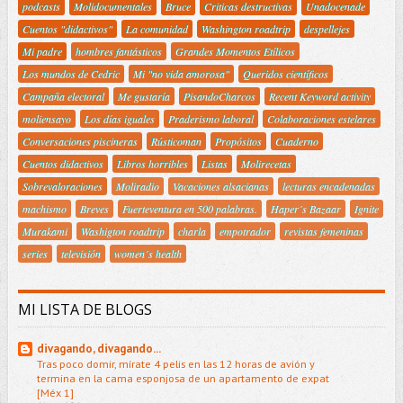
podcasts
Molidocumentales
Bruce
Criticas destructivas
Unadocenade
Cuentos "didactivos"
La comunidad
Washington roadtrip
despellejes
Mi padre
hombres fantásticos
Grandes Momentos Etílicos
Los mundos de Cedric
Mi "no vida amorosa"
Queridos científicos
Campaña electoral
Me gustaría
PisandoCharcos
Recent Keyword activity
moliensayo
Los días iguales
Praderismo laboral
Colaboraciones estelares
Conversaciones piscineras
Rústicoman
Propósitos
Cuaderno
Cuentos didactivos
Libros horribles
Listas
Molirecetas
Sobrevaloraciones
Moliradio
Vacaciones alsacianas
lecturas encadenadas
machismo
Breves
Fuerteventura en 500 palabras.
Haper´s Bazaar
Ignite
Murakami
Washigton roadtrip
charla
empotrador
revistas femeninas
series
televisión
women´s health
MI LISTA DE BLOGS
divagando, divagando...
Tras poco domir, mírate 4 pelis en las 12 horas de avión y
termina en la cama esponjosa de un apartamento de expat
[Méx 1]