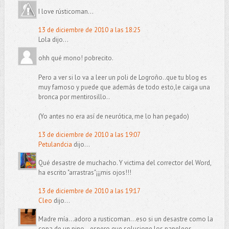
I love rústicoman...
13 de diciembre de 2010 a las 18:25
Lola dijo...
ohh qué mono! pobrecito.
Pero a ver si lo va a leer un poli de Logroño..que tu blog es
muy famoso y puede que además de todo esto,le caiga una
bronca por mentirosillo..
(Yo antes no era así de neurótica, me lo han pegado)
13 de diciembre de 2010 a las 19:07
Petulandcia
dijo...
Qué desastre de muchacho. Y victima del corrector del Word,
ha escrito "arrastras"¡¡¡mis ojos!!!
13 de diciembre de 2010 a las 19:17
Cleo
dijo...
Madre mía...adoro a rusticoman...eso si un desastre como la
copa de un pino...espero que solucione los papeleos