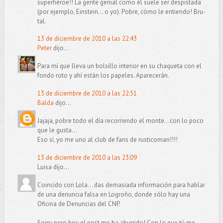
superhéroe!! La gente genial como él suele ser despistada
(por ejemplo, Einstein... o yo). Pobre, cómo le entiendo! Bru-
tal.
13 de diciembre de 2010 a las 22:43
Peter
dijo...
Para mí que lleva un bolsillo interior en su chaqueta con el
fondo roto y ahí están los papeles. Aparecerán.
13 de diciembre de 2010 a las 22:51
Balda
dijo...
Jajaja, pobre todo el día recorriendo el monte...con lo poco
que le gusta...
Eso sí, yo me uno al club de fans de rusticoman!!!!
13 de diciembre de 2010 a las 23:09
Luisa dijo...
Coincido con Lola... das demasiada información para hablar
de una denuncia falsa en Logroño, donde sólo hay una
Oficina de Denuncias del CNP.
Sorry, pero hoy el post me ha aburrido! Con lo que tú me