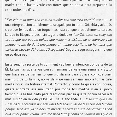
madre con la batita verde con flores que se ponía para prepararle la
cena todos los días.
“
Eso solo te lo pones en casa, no sueñes con salir así a la calle
” me parece
una interpretación terriblemente sesgada por tu parte, Griselda y además
creo que le has dado un toque machista del que probablemente carece.
Lo que tu ÉL quiere decir sin lugar a dudas es, “
cariño, estás tan sexy con
ese lo que sea, que no quiero que nadie más disfrute de tu cuerpazo y no
porque no me fie de ti, sino porque el mundo está lleno de hombres que
darían su vida por disfrutarlo 10 segundos
”. Seguro, seguro, segurísimo que
quiso decir eso.
En la segunda parte de tu comment veo buena intención por parte de tu
ÉL. Le cuentas que te vas con su hermana de viaje una semana, y ÉL, lo
que hace es pensar en lo que significaría para ÉL irse con cualquier
miembro de tu familia, no ya de viaje una semana, sino a tomar café
media hora: una tortura infernal. Por tanto, y como te quiere con locura,
quiere ahorrarte ese mal trago por todos los medios y en el poco
tiempo que le has dado para reaccionar piensa qué te podría hacer a ti
más ilusión en la vida y PINGGG…se le enciende la luz:
seguro que a mi
Griselda le encantaría ponerse unas tetas como las de la vecina del tercero
porque sabe que yo no dejo de mirárselas cada vez que nos cruzamos con
ella en el portal y SABE que me haría feliz y como no vivimos más que el