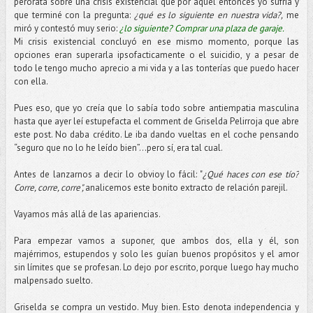
perorata sobre una crisis existencial que por aquel entonces yo sufría y
que terminé con la pregunta:
¿qué es lo siguiente en nuestra vida?,
me
miró y contestó muy serio:
¿lo siguiente? Comprar una plaza de garaje.
Mi crisis existencial concluyó en ese mismo momento, porque las
opciones eran superarla ipsofacticamente o el suicidio, y a pesar de
todo le tengo mucho aprecio a mi vida y a las tonterías que puedo hacer
con ella.
Pues eso, que yo creía que lo sabía todo sobre antiempatia masculina
hasta que ayer leí estupefacta el comment de Griselda Pelirroja que abre
este post. No daba crédito. Le iba dando vueltas en el coche pensando
“seguro que no lo he leído bien”…pero sí, era tal cual.
Antes de lanzarnos a decir lo obvioy lo fácil: "
¿Qué haces con ese tío?
Corre, corre, corre",
analicemos este bonito extracto de relación parejil.
Vayamos más allá de las apariencias.
Para empezar vamos a suponer, que ambos dos, ella y él, son
majérrimos, estupendos y solo les guían buenos propósitos y el amor
sin límites que se profesan. Lo dejo por escrito, porque luego hay mucho
malpensado suelto.
Griselda se compra un vestido. Muy bien. Esto denota independencia y