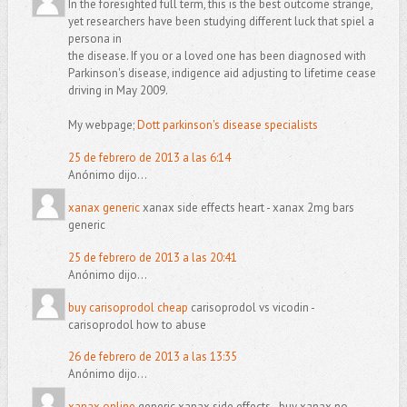
In the foresighted full term, this is the best outcome strange,
yet researchers have been studying different luck that spiel a
persona in
the disease. If you or a loved one has been diagnosed with
Parkinson's disease, indigence aid adjusting to lifetime cease
driving in May 2009.
My webpage;
Dott parkinson's disease specialists
25 de febrero de 2013 a las 6:14
Anónimo dijo...
xanax generic
xanax side effects heart - xanax 2mg bars
generic
25 de febrero de 2013 a las 20:41
Anónimo dijo...
buy carisoprodol cheap
carisoprodol vs vicodin -
carisoprodol how to abuse
26 de febrero de 2013 a las 13:35
Anónimo dijo...
xanax online
generic xanax side effects - buy xanax no