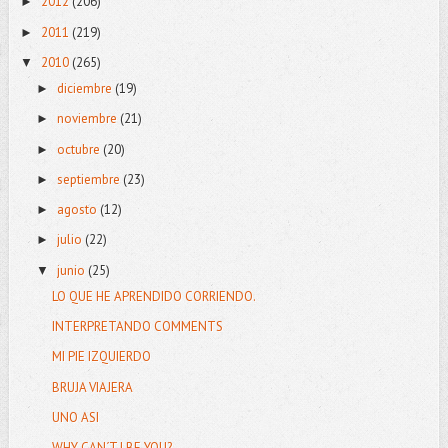
2012
(206)
►
2011
(219)
►
2010
(265)
▼
diciembre
(19)
►
noviembre
(21)
►
octubre
(20)
►
septiembre
(23)
►
agosto
(12)
►
julio
(22)
►
junio
(25)
▼
LO QUE HE APRENDIDO CORRIENDO.
INTERPRETANDO COMMENTS
MI PIE IZQUIERDO
BRUJA VIAJERA
UNO ASI
WHY CAN´T I BE YOU?