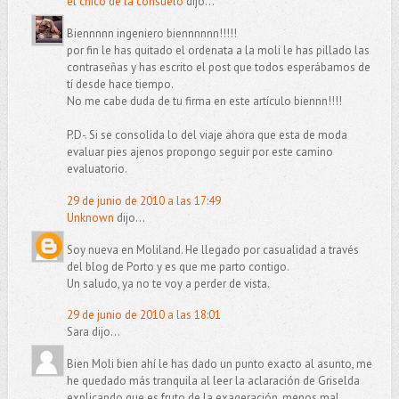
el chico de la consuelo
dijo...
Biennnnn ingeniero biennnnnn!!!!!
por fin le has quitado el ordenata a la moli le has pillado las
contraseñas y has escrito el post que todos esperábamos de
tí desde hace tiempo.
No me cabe duda de tu firma en este artículo biennn!!!!
P.D-. Si se consolida lo del viaje ahora que esta de moda
evaluar pies ajenos propongo seguir por este camino
evaluatorio.
29 de junio de 2010 a las 17:49
Unknown
dijo...
Soy nueva en Moliland. He llegado por casualidad a través
del blog de Porto y es que me parto contigo.
Un saludo, ya no te voy a perder de vista.
29 de junio de 2010 a las 18:01
Sara dijo...
Bien Moli bien ahí le has dado un punto exacto al asunto, me
he quedado más tranquila al leer la aclaración de Griselda
explicando que es fruto de la exageración, menos mal.