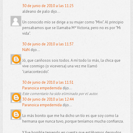
30 de junio de 2010 a las 11:25
aldeano de palo dijo...
Un conocido mío se dirige a su mujer como "Mivi". Al principio
pensabamos que se llamaba Mª Victoria, pero no es por "Mi
vida".
30 de junio de 2010 a las 11:37
NáN
dijo...
Jó, que cariñosos sois todos. A mí todo lo más, la chica que
vive conmigo (o viceversa) una vez me llamó
"cariacontecido".
30 de junio de 2010 a las 11:51
Paranoica empedernida
dijo...
Este comentario ha sido eliminado por el autor.
30 de junio de 2010 a las 12:44
Paranoica empedernida
dijo...
Lo más bonito que me ha dicho un tío es que soy como la
hermana que nunca tuvo, porque teníamos mucha confianza.
Y fue horrible teniendo en cuenta que estábamos desnudos