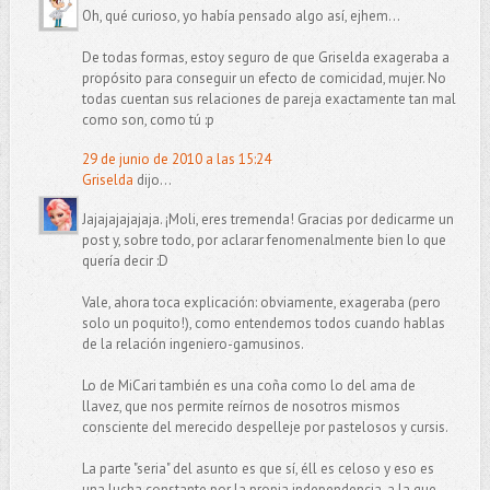
Oh, qué curioso, yo había pensado algo así, ejhem...
De todas formas, estoy seguro de que Griselda exageraba a
propósito para conseguir un efecto de comicidad, mujer. No
todas cuentan sus relaciones de pareja exactamente tan mal
como son, como tú :p
29 de junio de 2010 a las 15:24
Griselda
dijo...
Jajajajajajaja. ¡Moli, eres tremenda! Gracias por dedicarme un
post y, sobre todo, por aclarar fenomenalmente bien lo que
quería decir :D
Vale, ahora toca explicación: obviamente, exageraba (pero
solo un poquito!), como entendemos todos cuando hablas
de la relación ingeniero-gamusinos.
Lo de MiCari también es una coña como lo del ama de
llavez, que nos permite reírnos de nosotros mismos
consciente del merecido despelleje por pastelosos y cursis.
La parte "seria" del asunto es que sí, éll es celoso y eso es
una lucha constante por la propia independencia, a la que