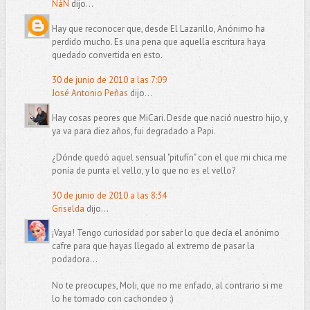
NáN
dijo...
Hay que reconocer que, desde El Lazarillo, Anónimo ha
perdido mucho. Es una pena que aquella escritura haya
quedado convertida en esto.
30 de junio de 2010 a las 7:09
José Antonio Peñas
dijo...
Hay cosas peores que MiCari. Desde que nació nuestro hijo, y
ya va para diez años, fui degradado a Papi.
¿Dónde quedó aquel sensual "pitufín" con el que mi chica me
ponía de punta el vello, y lo que no es el vello?
30 de junio de 2010 a las 8:34
Griselda
dijo...
¡Vaya! Tengo curiosidad por saber lo que decía el anónimo
cafre para que hayas llegado al extremo de pasar la
podadora...
No te preocupes, Moli, que no me enfado, al contrario si me
lo he tomado con cachondeo :)