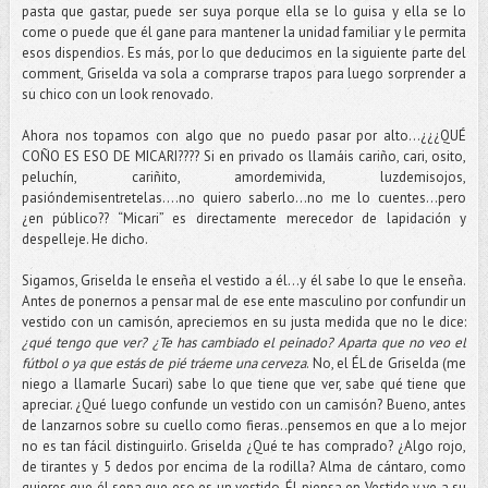
pasta que gastar, puede ser suya porque ella se lo guisa y ella se lo
come o puede que él gane para mantener la unidad familiar y le permita
esos dispendios. Es más, por lo que deducimos en la siguiente parte del
comment, Griselda va sola a comprarse trapos para luego sorprender a
su chico con un look renovado.
Ahora nos topamos con algo que no puedo pasar por alto…¿¿¿QUÉ
COÑO ES ESO DE MICARI???? Si en privado os llamáis cariño, cari, osito,
peluchín, cariñito, amordemivida, luzdemisojos,
pasióndemisentretelas….no quiero saberlo...no me lo cuentes…pero
¿en público?? “Micari” es directamente merecedor de lapidación y
despelleje. He dicho.
Sigamos, Griselda le enseña el vestido a él…y él sabe lo que le enseña.
Antes de ponernos a pensar mal de ese ente masculino por confundir un
vestido con un camisón, apreciemos en su justa medida que no le dice:
¿qué tengo que ver? ¿Te has cambiado el peinado? Aparta que no veo el
fútbol o ya que estás de pié tráeme una cerveza
. No, el ÉL de Griselda (me
niego a llamarle Sucari) sabe lo que tiene que ver, sabe qué tiene que
apreciar. ¿Qué luego confunde un vestido con un camisón? Bueno, antes
de lanzarnos sobre su cuello como fieras..pensemos en que a lo mejor
no es tan fácil distinguirlo. Griselda ¿Qué te has comprado? ¿Algo rojo,
de tirantes y 5 dedos por encima de la rodilla? Alma de cántaro, como
quieres que él sepa que eso es un vestido. Él piensa en Vestido y ve a su