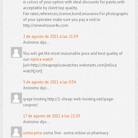
in colors of your option with ideal discounts for paints,with
acceptable by client top quality.
Fair rates,references,license,bond,insuranse.For photographs
of your operates make sure you pay a visit to
http://renewhouse4u.com.
2 de agosto de 2011 a las 21:59
Anónimo dijo...
You will get the most reasonable price and best quality of
our
replica watch
[url=http://cheapreplicawatches.webstarts.com]rellica
watch[/url]
5 de agosto de 2011 a las 0:34
Anónimo dijo...
ipage hosting http://1-cheap-web-hosting.net/ipage-
coupon/
17 de agosto de 2011 a las 22:20
Anónimo dijo...
soma price
soma 5ive - soma online us pharmacy