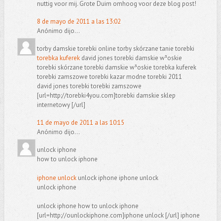
nuttig voor mij. Grote Duim omhoog voor deze blog post!
8 de mayo de 2011 a las 13:02
Anónimo dijo...
torby damskie torebki online torby skórzane tanie torebki
torebka kuferek
david jones torebki damskie w³oskie
torebki skórzane torebki damskie w³oskie torebka kuferek
torebki zamszowe torebki kazar modne torebki 2011
david jones torebki torebki zamszowe
[url=http://torebki4you.com]torebki damskie sklep
internetowy [/url]
11 de mayo de 2011 a las 10:15
Anónimo dijo...
unlock iphone
how to unlock iphone
iphone unlock
unlock iphone iphone unlock
unlock iphone
unlock iphone how to unlock iphone
[url=http://ounlockiphone.com]iphone unlock [/url] iphone