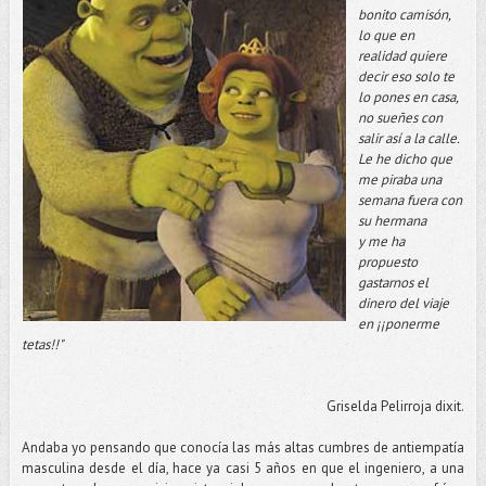
bonito camisón,
lo que en
realidad quiere
decir eso solo te
lo pones en casa,
no sueñes con
salir así a la calle.
Le he dicho que
me piraba una
semana fuera con
su hermana
y me ha
propuesto
gastarnos el
dinero del viaje
en ¡¡ponerme
tetas!!"
Griselda Pelirroja dixit.
Andaba yo pensando que conocía las más altas cumbres de antiempatía
masculina desde el día, hace ya casi 5 años en que el ingeniero, a una