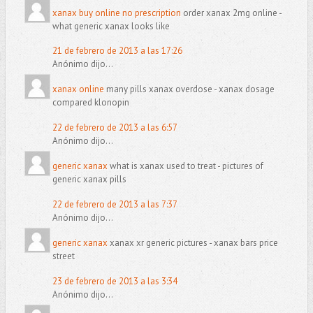
xanax buy online no prescription
order xanax 2mg online -
what generic xanax looks like
21 de febrero de 2013 a las 17:26
Anónimo dijo...
xanax online
many pills xanax overdose - xanax dosage
compared klonopin
22 de febrero de 2013 a las 6:57
Anónimo dijo...
generic xanax
what is xanax used to treat - pictures of
generic xanax pills
22 de febrero de 2013 a las 7:37
Anónimo dijo...
generic xanax
xanax xr generic pictures - xanax bars price
street
23 de febrero de 2013 a las 3:34
Anónimo dijo...