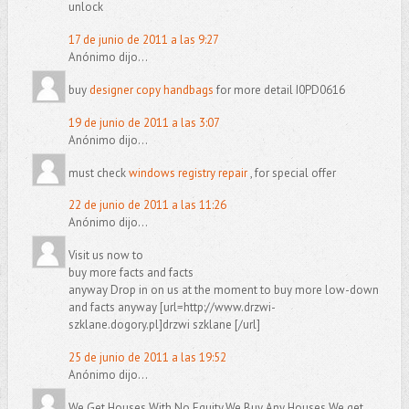
unlock
17 de junio de 2011 a las 9:27
Anónimo dijo...
buy
designer copy handbags
for more detail I0PD0616
19 de junio de 2011 a las 3:07
Anónimo dijo...
must check
windows registry repair
, for special offer
22 de junio de 2011 a las 11:26
Anónimo dijo...
Visit us now to
buy more facts and facts
anyway Drop in on us at the moment to buy more low-down
and facts anyway [url=http://www.drzwi-
szklane.dogory.pl]drzwi szklane [/url]
25 de junio de 2011 a las 19:52
Anónimo dijo...
We Get Houses With No Equity,We Buy Any Houses,We get