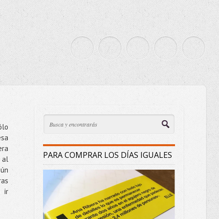
ólo
esa
era
PARA COMPRAR LOS DÍAS IGUALES
 al
gún
ras
 ir