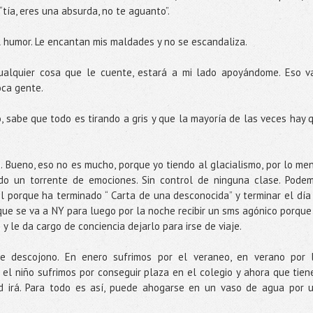
“tía, eres una absurda, no te aguanto”.
el humor. Le encantan mis maldades y no se escandaliza.
ualquier cosa que le cuente, estará a mi lado apoyándome. Eso v
oca gente.
 sabe que todo es tirando a gris y que la mayoría de las veces hay 
 Bueno, eso no es mucho, porque yo tiendo al glacialismo, por lo me
do un torrente de emociones. Sin control de ninguna clase. Pode
 porque ha terminado “ Carta de una desconocida” y terminar el día
ue se va a NY para luego por la noche recibir un sms agónico porque
le da cargo de conciencia dejarlo para irse de viaje.
e descojono. En enero sufrimos por el veraneo, en verano por 
el niño sufrimos por conseguir plaza en el colegio y ahora que tien
d irá. Para todo es así, puede ahogarse en un vaso de agua por 