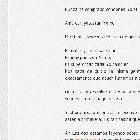
Nunca ha comprado condones. Yo sí.
Ama el myolastán. Yo no.
Me llama “
tronca
” y me saca de quicio
Es dulce y cariñosa. Yo no.
Es muy princesa. Yo no.
Es superorganizada. Yo también.
Nos saca de quicio la misma gen
exactamente que acuchillariamos a es
Odia que no cambie el bolso y que 
supuesto no le hago ni caso.
Y ahora mismo mientras le escribo 
astenia primaveral. Es tan casina qu
Ah..Las dos estamos leyendo sobre l
sexy
Don Draper
y le encontramos un