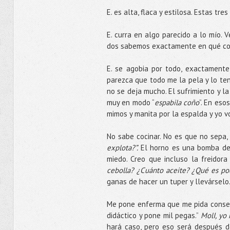
E. es alta, flaca y estilosa. Estas t
E. curra en algo parecido a lo mío. 
dos sabemos exactamente en qué con
E. se agobia por todo, exactamente
parezca que todo me la pela y lo te
no se deja mucho. El sufrimiento y l
muy en modo “
espabila coño
”. En es
mimos y manita por la espalda y yo vo
No sabe cocinar. No es que no sepa, 
explota?”.
El horno es una bomba de r
miedo. Creo que incluso la freidora
cebolla? ¿Cuánto aceite? ¿Qué es po
ganas de hacer un tuper y llevárselo
Me pone enferma que me pida consejo.
didáctico y pone mil pegas.”
MolI, yo
hará caso, pero eso será después d