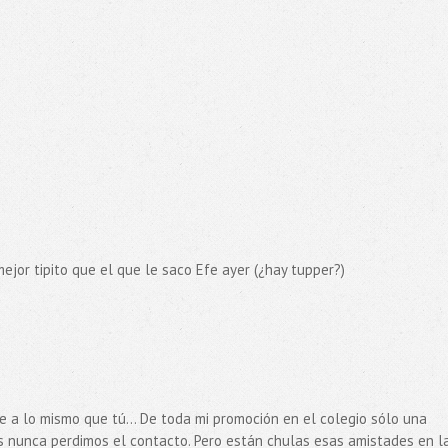
 mejor tipito que el que le saco Efe ayer (¿hay tupper?)
ue a lo mismo que tú... De toda mi promoción en el colegio sólo una
s nunca perdimos el contacto. Pero están chulas esas amistades en l