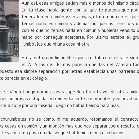
Aún así, esas amigas salían más o menos del mismo círcu
En tu clase había gente con la que te parecía que pod
tener algo en común y ser amigas, otro grupo con el que
tenías nada en común y además no querías tenerlo y o
con el que no tenías nada en común y hubieras vendido 
mano por conseguir acercarte. Por último estaba el gr
“limbo”, las que ni una cosa ni otra.
E. era del grupo limbo. NI siquiera estaba en mi clase, sino
el “A”. A las del “B”, nos parecía que las del “A” eran to
upuesto esa simple separación por letras establecía unas barreras 
o parecía en el colegio.
ra sé cuándo. Luego durante años supe de ella a través de otras amig
ones amorosas estúpidas y tremendamente absorbentes y empezába
sol a sol y por una miseria, luego no había tiempo para más.
churumbeles, no sé cómo, ni me acuerdo, retomamos el contacto
s cosas en común, y un montón más que nos separan, pero resulta 
e y ahora no pasa un día sin que hablemos o nos escribamos.