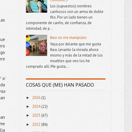
Los (supuestos) nombres
cariñosos son un arma de doble
filo. Por un lado tienen un
las
componente de cariño, de confianza, de
intimidad, de p...
Ikea no me manipules
que
Vaya por delante que me gusta
ero
Ikea. Levanto la mirada ahora
ngo
mismo y más de la mitad de los
ere
muebles que veo los he
comprado allí. Me gusta...
 si
COSAS QUE (ME) HAN PASADO
 da
nta
dan
2026
(1)
►
2024
(22)
►
2023
(67)
►
lan
 me
2022
(86)
►
lla