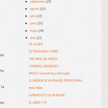
septiembre
(23)
►
agosto
(12)
►
julio
(22)
►
junio
(25)
►
mayo
(24)
►
abril
(27)
▼
SE ACABÓ
ESTRENANDO CURRO
mos
I ME MINE (III): MIEDO
CAMBIOS LABORALES
Por
BRUCE: Something in the night
EL ORIGEN DE MI FRAUDE PROFESIONAL.
 la
MAD MEN
A PROPÓSITO DE MI PADRE
nte
EL LIBRO Y YO