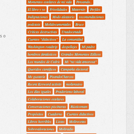
Momentos estelares de mi vida
Pensando..
El libro y yo
Frivolidades
Maternity
Perfiles
Indignaciones
Modo aleatorio
recomendaciones
podcasts
Molidocumentales
Bruce
Criticas destructivas
Unadocenade
s o
Cuentos "didactivos"
La comunidad
Washington roadtrip
despellejes
Mi padre
hombres fantásticos
Grandes Momentos Etílicos
Los mundos de Cedric
Mi "no vida amorosa"
Queridos científicos
Campaña electoral
Me gustaría
PisandoCharcos
Recent Keyword activity
moliensayo
Los días iguales
Praderismo laboral
Colaboraciones estelares
Conversaciones piscineras
Rústicoman
Propósitos
Cuaderno
Cuentos didactivos
Libros horribles
Listas
Molirecetas
Sobrevaloraciones
Moliradio