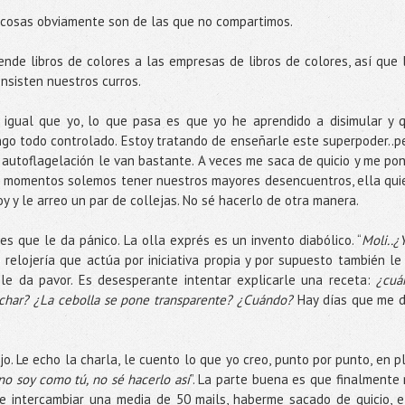
res cosas obviamente son de las que no compartimos.
Vende libros de colores a las empresas de libros de colores, así que 
sisten nuestros curros.
 igual que yo, lo que pasa es que yo he aprendido a disimular y 
ngo todo controlado. Estoy tratando de enseñarle este superpoder..p
a autoflagelación le van bastante. A veces me saca de quicio y me po
os momentos solemos tener nuestros mayores desencuentros, ella qui
y y le arreo un par de collejas. No sé hacerlo de otra manera.
es que le da pánico. La olla exprés es un invento diabólico. “
Moli..¿Y
elojería que actúa por iniciativa propia y por supuesto también le
 le da pavor. Es desesperante intentar explicarle una receta:
¿cuá
char? ¿La cebolla se pone transparente? ¿Cuándo?
Hay días que me 
.
 Le echo la charla, le cuento lo que yo creo, punto por punto, en p
 no soy como tú, no sé hacerlo así
”. La parte buena es que finalmente
e intercambiar una media de 50 mails, haberme sacado de quicio, e