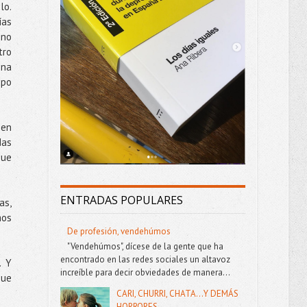
lo.
ías
 no
tro
una
upo
 en
das
que
ENTRADAS POPULARES
as,
mos
De profesión, vendehúmos
"Vendehúmos", dícese de la gente que ha
encontrado en las redes sociales un altavoz
. Y
increíble para decir obviedades de manera...
que
CARI, CHURRI, CHATA...Y DEMÁS
HORRORES