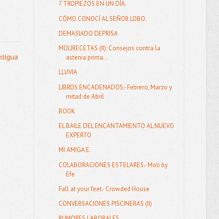
7 TROPIEZOS EN UN DÍA.
CÓMO CONOCÍ AL SEÑOR LOBO.
DEMASIADO DEPRISA
MOLIRECETAS (II): Consejos contra la
ntigua
astenia prima...
LLUVIA
LIBROS ENCADENADOS.- Febrero, Marzo y
mitad de Abril
BOOK
EL BAILE DEL ENCANTAMIENTO AL NUEVO
EXPERTO
MI AMIGA E.
COLABORACIONES ESTELARES.- Moli by
Efe
Fall at your feet.- Crowded House
CONVERSACIONES PISCINERAS (II)
RUMORES LABORALES