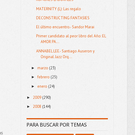
MATERNITY (L): Las regalo
DECONSTRUCTING FANTASIES
El último encuentro.- Sandor Marai
Primer candidato al peor libro del Año: EL
AMOR PA...
ANNABEL LEE.- Santiago Auseron y
Original Jazz Orq...
marzo
(23)
►
febrero
(25)
►
enero
(24)
►
2009
(290)
►
2008
(144)
►
PARA BUSCAR POR TEMAS
as