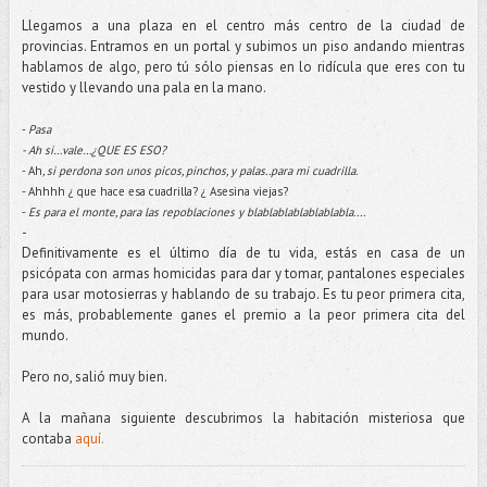
Llegamos a una plaza en el centro más centro de la ciudad de
provincias. Entramos en un portal y subimos un piso andando mientras
hablamos de algo, pero tú sólo piensas en lo ridícula que eres con tu
vestido y llevando una pala en la mano.
-
Pasa
- Ah si…vale…¿QUE ES ESO?
- Ah
, si perdona son unos picos, pinchos, y palas..para mi cuadrilla.
- Ahhhh ¿ que hace esa cuadrilla? ¿ Asesina viejas?
-
Es para el monte, para las repoblaciones y blablablablablablabla....
-
Definitivamente es el último día de tu vida, estás en casa de un
psicópata con armas homicidas para dar y tomar, pantalones especiales
para usar motosierras y hablando de su trabajo. Es tu peor primera cita,
es más, probablemente ganes el premio a la peor primera cita del
mundo.
Pero no, salió muy bien.
A la mañana siguiente descubrimos la habitación misteriosa que
contaba
aquí.