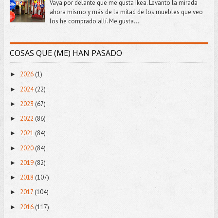
Vaya por delante que me gusta Ikea. Levanto la mirada
ahora mismo y más de la mitad de los muebles que veo
los he comprado allí. Me gusta...
COSAS QUE (ME) HAN PASADO
2026
(1)
►
2024
(22)
►
2023
(67)
►
2022
(86)
►
2021
(84)
►
2020
(84)
►
2019
(82)
►
2018
(107)
►
2017
(104)
►
2016
(117)
►