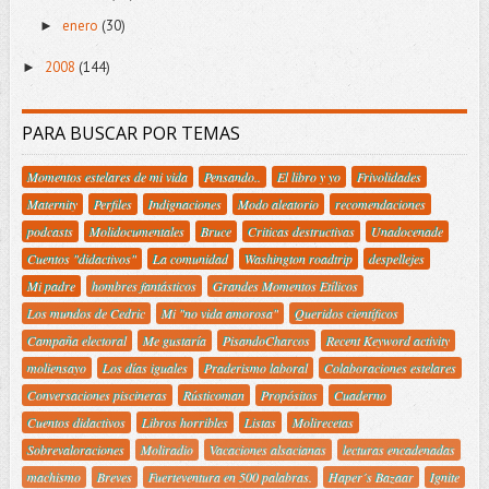
enero
(30)
►
2008
(144)
►
PARA BUSCAR POR TEMAS
Momentos estelares de mi vida
Pensando..
El libro y yo
Frivolidades
Maternity
Perfiles
Indignaciones
Modo aleatorio
recomendaciones
podcasts
Molidocumentales
Bruce
Criticas destructivas
Unadocenade
Cuentos "didactivos"
La comunidad
Washington roadtrip
despellejes
Mi padre
hombres fantásticos
Grandes Momentos Etílicos
Los mundos de Cedric
Mi "no vida amorosa"
Queridos científicos
Campaña electoral
Me gustaría
PisandoCharcos
Recent Keyword activity
moliensayo
Los días iguales
Praderismo laboral
Colaboraciones estelares
Conversaciones piscineras
Rústicoman
Propósitos
Cuaderno
Cuentos didactivos
Libros horribles
Listas
Molirecetas
Sobrevaloraciones
Moliradio
Vacaciones alsacianas
lecturas encadenadas
machismo
Breves
Fuerteventura en 500 palabras.
Haper´s Bazaar
Ignite