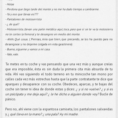
- Holaa
- Perdona que llego tarde del monte y no me ha dado tiempo a cambiarme.
- Ya y eso que llevas es???
- Pantalones de motoserrista
- ¿
de qué?
- Motoserrista..llevan una parte metálica aquí, toca..para que si se te va la motosierra
no te cortes la femoral y te desangres en medio del monte.
- Ahhh. Qué cosas.
( Piensas, mira que bien, que precavido, se los ha puesto para no
desangrase y no dejarme colgada en esta gasolinera)
-
Bueno, sígueme y vamos a mi casa.
- Vale, vale.
Te metes en tu coche y vas pensando que una vez más y aunque creías
que era imposible, ésta es sin duda la primera cita más absurda de tu
vida. Ahí vas siguiendo el todo terreno en tu minicoche tan mono por
calles cada vez más estrechas hasta que la parte contratante te dice que
aparques y desaparece con su coche. Obedeces, aparcas, y te bajas del
coche sin tener ni idea de donde estas y dices:
¿ y si no vuelve? ¿ y si es
un psicópata y me deja aquí? ¿ le he dicho a alguien donde voy?
Bucle de
pánico.
Pero no, ahí viene con la espantosa camiseta, los pantalones salvavidas
y ¿
qué lleva en la mano? ¿ una pala?
Ay mi madre
.