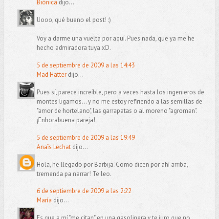
Biónica
dijo...
Uooo, qué bueno el post! :)
Voy a darme una vuelta por aquí. Pues nada, que ya me he
hecho admiradora tuya xD.
5 de septiembre de 2009 a las 14:43
Mad Hatter
dijo...
Pues sí, parece increíble, pero a veces hasta los ingenieros de
montes ligamos... y no me estoy refiriendo a las semillas de
"amor de hortelano", las garrapatas o al moreno "agroman".
¡Enhorabuena pareja!
5 de septiembre de 2009 a las 19:49
Anaïs Lechat
dijo...
Hola, he llegado por Barbija. Como dicen por ahí arriba,
tremenda pa narrar! Te leo.
6 de septiembre de 2009 a las 2:22
María
dijo...
Es que a mí "me citan" en una gasolinera y te juro que no