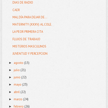
DIAS DE RADIO
CAER
MAL DÍA PARA DEJAR DE...
MATERNITY (XXXV): AL COLE.
LA PEOR PRIMERA CITA
FLUJOS DE TRABAJO
MISTERIOS MASCULINOS
JUVENTUD Y PERCEPCION
agosto
(15)
►
julio
(21)
►
junio
(22)
►
mayo
(23)
►
abril
(22)
►
marzo
(24)
►
febrero
(26)
►