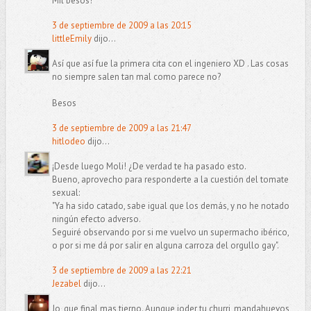
Mil besos!
3 de septiembre de 2009 a las 20:15
littleEmily
dijo...
Así que así fue la primera cita con el ingeniero XD . Las cosas
no siempre salen tan mal como parece no?
Besos
3 de septiembre de 2009 a las 21:47
hitlodeo
dijo...
¡Desde luego Moli! ¿De verdad te ha pasado esto.
Bueno, aprovecho para responderte a la cuestión del tomate
sexual:
"Ya ha sido catado, sabe igual que los demás, y no he notado
ningún efecto adverso.
Seguiré observando por si me vuelvo un supermacho ibérico,
o por si me dá por salir en alguna carroza del orgullo gay".
3 de septiembre de 2009 a las 22:21
Jezabel
dijo...
Jo, que final mas tierno. Aunque joder tu churri, mandahuevos