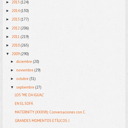
2015
(124)
►
2014
(130)
►
2013
(177)
►
2012
(206)
►
2011
(219)
►
2010
(265)
►
2009
(290)
▼
diciembre
(20)
►
noviembre
(29)
►
octubre
(31)
►
septiembre
(27)
▼
LOS "ME DA IGUAL"
EN EL SOFÁ
MATERNITY (XXXVII): Conversaciones con C.
GRANDES MOMENTOS ETÍLICOS. I