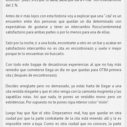
del 1 %.
Antes de ir más lejos con esta historia voy a explicar que una “
cita
” es un
encuentro entre dos personas que quedan un día determinado con
expectativas de gustarse y tener un intercambio físico/sentimental
satisfactorio para ambas partes o por lo menos para una de ellas.
Salir por la noche, ir a una boda, encontrarte a otro en un bar y acabar en
satisfactorio intercambio no es cita..es encontronazo y suele ir mejor
porque te lo encuentras sin buscarlo.
Con todo este bagaje de desastrosas experiencias al que no hay más
remedio que someterse llega un día en que quedas para OTRA primera
cita ( después de encontronazo).
Decides arreglarte pero no demasiado, ya estás harta de llegar a una
cita vestida elegante y que el otro venga con la camiseta mugrienta y las
zapatillas rotas. Así que nada, te pones un vestidito mono pero sin
estridencias. Por supuesto no te pones ropa interior color “visón".
Luego hay que fijar el sitio. Empezamos mal, hay que quedar en otra
ciudad por que la parte contratante de la cita está viviendo allí y le es
imposible venir a tuya. Como es otra ciudad que no conoces, la parte