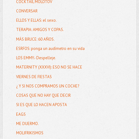
COCKTAIL MOLOTOV
CONVERSAR
ELLOS Y ELLAS: el sexo.
TERAPIA: AMIGOS Y COPAS.
MÁS BRUCE: 60 AÑOS.
ESRFOS: ponga un audímetro en su vida
LOS EMMY.- Despelleje.
MATERNITY (XXXVI): ESO NO SE HACE
VIERNES DE FIESTAS
¿ Y SI NOS COMPRAMOS UN COCHE?
COSAS QUE NO HAY QUE DECIR
SI ES QUE LO HACEN APOSTA
EAGS
ME DUERMO.
MOLIFRIKISMOS