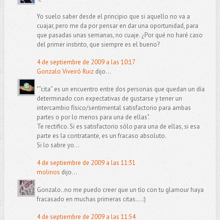
Yo suelo saber desde el principio que si aquello no va a
cuajar, pero me da por pensar en dar una oportunidad, para
que pasadas unas semanas, no cuaje. ¿Por qué no haré caso
del primer instinto, que siempre es el bueno?
4 de septiembre de 2009 a las 10:17
Gonzalo Viveiró Ruiz
dijo...
"“cita” es un encuentro entre dos personas que quedan un día
determinado con expectativas de gustarse y tener un
intercambio físico/sentimental satisfactorio para ambas
partes o por lo menos para una de ellas".
Te rectifico. Si es satisfactorio sólo para una de ellas, si esa
parte es la contratante, es un fracaso absoluto.
Si lo sabre yo...
4 de septiembre de 2009 a las 11:31
molinos
dijo...
Gonzalo..no me puedo creer que un tío con tu glamour haya
fracasado en muchas primeras citas....:)
4 de septiembre de 2009 a las 11:54