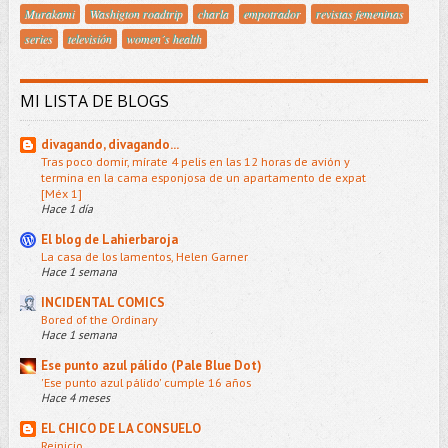
Murakami
Washigton roadtrip
charla
empotrador
revistas femeninas
series
televisión
women´s health
MI LISTA DE BLOGS
divagando, divagando...
Tras poco domir, mírate 4 pelis en las 12 horas de avión y
termina en la cama esponjosa de un apartamento de expat
[Méx 1]
Hace 1 día
El blog de Lahierbaroja
La casa de los lamentos, Helen Garner
Hace 1 semana
INCIDENTAL COMICS
Bored of the Ordinary
Hace 1 semana
Ese punto azul pálido (Pale Blue Dot)
'Ese punto azul pálido' cumple 16 años
Hace 4 meses
EL CHICO DE LA CONSUELO
Reinicio