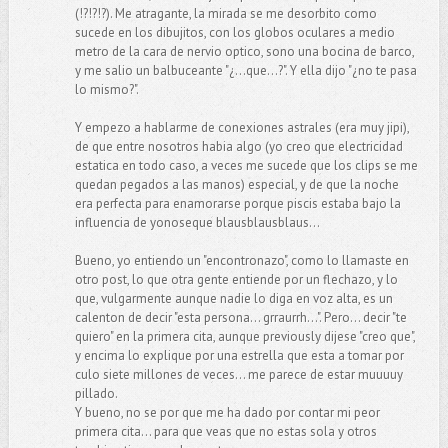
(!?!?!?). Me atragante, la mirada se me desorbito como
sucede en los dibujitos, con los globos oculares a medio
metro de la cara de nervio optico, sono una bocina de barco,
y me salio un balbuceante "¿...que...?". Y ella dijo "¿no te pasa
lo mismo?".
Y empezo a hablarme de conexiones astrales (era muy jipi),
de que entre nosotros habia algo (yo creo que electricidad
estatica en todo caso, a veces me sucede que los clips se me
quedan pegados a las manos) especial, y de que la noche
era perfecta para enamorarse porque piscis estaba bajo la
influencia de yonoseque blausblausblaus...
Bueno, yo entiendo un "encontronazo", como lo llamaste en
otro post, lo que otra gente entiende por un flechazo, y lo
que, vulgarmente aunque nadie lo diga en voz alta, es un
calenton de decir "esta persona... grraurrh...". Pero... decir "te
quiero" en la primera cita, aunque previously dijese "creo que",
y encima lo explique por una estrella que esta a tomar por
culo siete millones de veces... me parece de estar muuuuy
pillado.
Y bueno, no se por que me ha dado por contar mi peor
primera cita... para que veas que no estas sola y otros