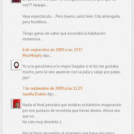
voy!!! Jajajaja...
Vaya espectáculo... Pero bueno, salió bien. Cita arriesgada,
pero fructífera...
Tengo ganas de saber qué escondía la habitación
misteriosa...
6 de septiembre de 2009 a las 23:57
MissMurphy
dijo...
Yo a la gasolinera a lo mejor llegaba si el tío me gustaba
mucho, pero le veo aparecer con la pala y salgo por patas,
jeje!
7 de septiembre de 2009 a las 11:23
JuanRa Diablo
dijo...
Hasta el final pensaba que estabas echándole imaginación
por ese puntazo de novelista que llevas dentro. Ahora veo
que no.
Ha sido muy divertido :)
Haz el favor de pedirle al ingeniero que haga una única