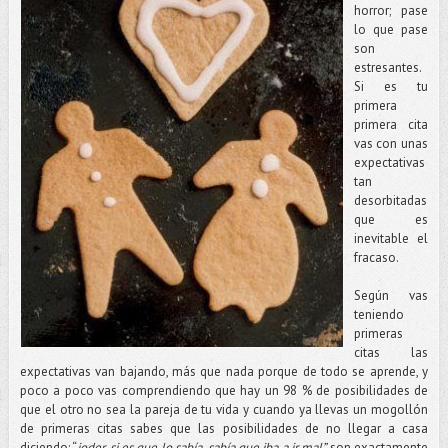
horror; pase
lo que pase
son
estresantes.
Si es tu
primera
primera cita
vas con unas
expectativas
tan
desorbitadas
que es
inevitable el
fracaso.
Según vas
teniendo
primeras
citas las
expectativas van bajando, más que nada porque de todo se aprende, y
poco a poco vas comprendiendo que hay un 98 % de posibilidades de
que el otro no sea la pareja de tu vida y cuando ya llevas un mogollón
de primeras citas sabes que las posibilidades de no llegar a casa
diciendo: “
joder, si es que lo sabía, sabía que iba a ir mal”
son exactamente