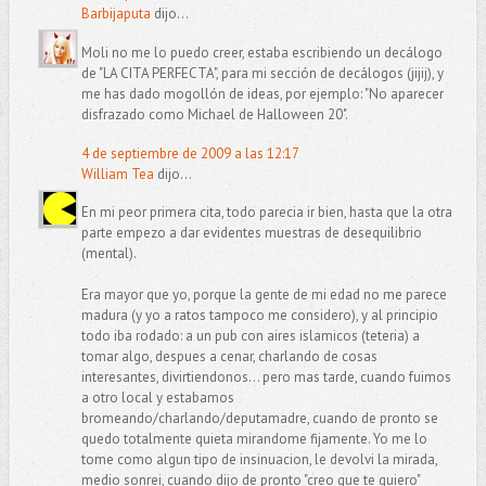
Barbijaputa
dijo...
Moli no me lo puedo creer, estaba escribiendo un decálogo
de "LA CITA PERFECTA", para mi sección de decálogos (jijij), y
me has dado mogollón de ideas, por ejemplo: "No aparecer
disfrazado como Michael de Halloween 20".
4 de septiembre de 2009 a las 12:17
William Tea
dijo...
En mi peor primera cita, todo parecia ir bien, hasta que la otra
parte empezo a dar evidentes muestras de desequilibrio
(mental).
Era mayor que yo, porque la gente de mi edad no me parece
madura (y yo a ratos tampoco me considero), y al principio
todo iba rodado: a un pub con aires islamicos (teteria) a
tomar algo, despues a cenar, charlando de cosas
interesantes, divirtiendonos... pero mas tarde, cuando fuimos
a otro local y estabamos
bromeando/charlando/deputamadre, cuando de pronto se
quedo totalmente quieta mirandome fijamente. Yo me lo
tome como algun tipo de insinuacion, le devolvi la mirada,
medio sonrei, cuando dijo de pronto "creo que te quiero"