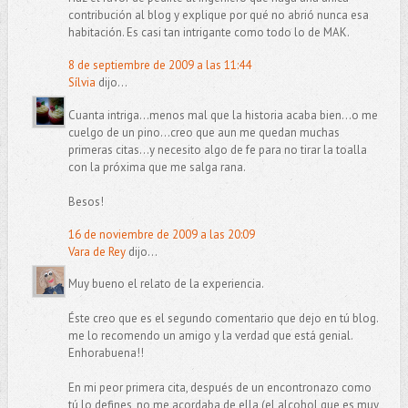
contribución al blog y explique por qué no abrió nunca esa
habitación. Es casi tan intrigante como todo lo de MAK.
8 de septiembre de 2009 a las 11:44
Sílvia
dijo...
Cuanta intriga...menos mal que la historia acaba bien...o me
cuelgo de un pino...creo que aun me quedan muchas
primeras citas...y necesito algo de fe para no tirar la toalla
con la próxima que me salga rana.
Besos!
16 de noviembre de 2009 a las 20:09
Vara de Rey
dijo...
Muy bueno el relato de la experiencia.
Éste creo que es el segundo comentario que dejo en tú blog.
me lo recomendo un amigo y la verdad que está genial.
Enhorabuena!!
En mi peor primera cita, después de un encontronazo como
tú lo defines, no me acordaba de ella (el alcohol que es muy