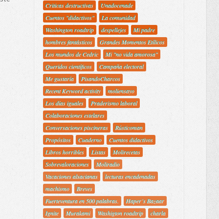
Criticas destructivas
Unadocenade
Cuentos "didactivos"
La comunidad
Washington roadtrip
despellejes
Mi padre
hombres fantásticos
Grandes Momentos Etílicos
Los mundos de Cedric
Mi "no vida amorosa"
Queridos científicos
Campaña electoral
Me gustaría
PisandoCharcos
Recent Keyword activity
moliensayo
Los días iguales
Praderismo laboral
Colaboraciones estelares
Conversaciones piscineras
Rústicoman
Propósitos
Cuaderno
Cuentos didactivos
Libros horribles
Listas
Molirecetas
Sobrevaloraciones
Moliradio
Vacaciones alsacianas
lecturas encadenadas
machismo
Breves
Fuerteventura en 500 palabras.
Haper´s Bazaar
Ignite
Murakami
Washigton roadtrip
charla