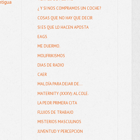
ntigua
¿ Y SI NOS COMPRAMOS UN COCHE?
COSAS QUE NO HAY QUE DECIR
SI ES QUE LO HACEN APOSTA
EAGS
ME DUERMO.
MOLIFRIKISMOS
DIAS DE RADIO
CAER
MAL DÍA PARA DEJAR DE...
MATERNITY (XXXV): AL COLE.
LA PEOR PRIMERA CITA
FLUJOS DE TRABAJO
MISTERIOS MASCULINOS
JUVENTUD Y PERCEPCION