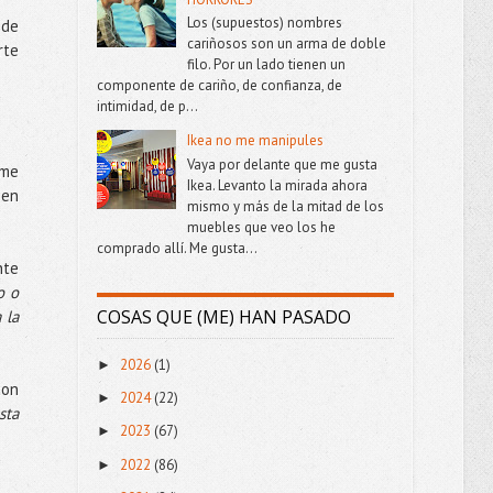
Los (supuestos) nombres
 de
cariñosos son un arma de doble
rte
filo. Por un lado tienen un
componente de cariño, de confianza, de
intimidad, de p...
Ikea no me manipules
Vaya por delante que me gusta
 me
Ikea. Levanto la mirada ahora
 en
mismo y más de la mitad de los
muebles que veo los he
comprado allí. Me gusta...
nte
o o
COSAS QUE (ME) HAN PASADO
 la
2026
(1)
►
con
2024
(22)
►
sta
2023
(67)
►
2022
(86)
►