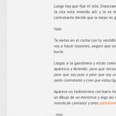
Luego hay que fijar el sitio. Empeza
la cita está viviendo allí y le es 
contratante decide que lo mejor es q
Vale.
Te metes en el coche con tu vestidit
voy a hacer ilusiones, seguro que un
bucle.
Llegas a la gasolinera y estás como
aparezca y diciendo:
pero qué necesi
peor que soy puta o peor que soy un
parte contratante y cree que estoy li
Aparece un todoterreno con barro ha
un dibujo de un monstruo y algo así
mierda de camiseta
” y unos
pantalone
-
Hola