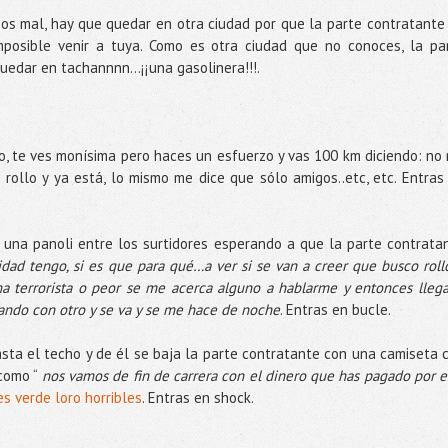
mos mal, hay que quedar en otra ciudad por que la parte contratante
imposible venir a tuya. Como es otra ciudad que no conoces, la pa
uedar en tachannnn…¡¡una gasolinera!!!.
o, te ves monísima pero haces un esfuerzo y vas 100 km diciendo: no
 rollo y ya está, lo mismo me dice que sólo amigos..etc, etc. Entras
 una panoli entre los surtidores esperando a que la parte contrata
dad tengo, si es que para qué…a ver si se van a creer que busco roll
a terrorista o peor se me acerca alguno a hablarme y entonces llega
gando con otro y se va y se me hace de noche
. Entras en bucle.
sta el techo y de él se baja la parte contratante con una camiseta 
 como “
nos vamos de fin de carrera con el dinero que has pagado por e
s verde loro horribles
. Entras en shock.