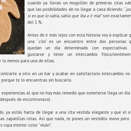
cuando ya llevas un mogollón de primeras citas sa
que las posibilidades de no llegar a casa diciendo: “
jod
si es que lo sabía, sabía que iba a ir mal”
son exactame
del 1 %.
Antes de ir más lejos con esta historia voy a explicar 
una “
cita
” es un encuentro entre dos personas 
quedan un día determinado con expectativas
gustarse y tener un intercambio físico/sentimen
r lo menos para una de ellas.
ncontrarte a otro en un bar y acabar en satisfactorio intercambio no
r porque te lo encuentras sin buscarlo.
 experiencias al que no hay más remedio que someterse llega un día
 después de encontronazo).
o, ya estás harta de llegar a una cita vestida elegante y que el o
as zapatillas rotas. Así que nada, te pones un vestidito mono pero 
 ropa interior color “visón".