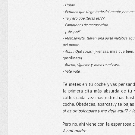
- Holaa
- Perdona que llego tarde del monte y no me
- Ya y eso que llevas es???
- Pantalones de motoserrista
- ¿
de qué?
- Motoserrista..llevan una parte metálica aquí
del monte.
- Ahhh. Qué cosas.
( Piensas, mira que bien
gasolinera)
-
Bueno, sígueme y vamos a mi casa.
- Vale, vale.
Te metes en tu coche y vas pensando
la primera cita más absurda de tu 
calles cada vez más estrechas hast
coche. Obedeces, aparcas, y te bajas
si es un psicópata y me deja aquí? ¿ 
Pero no, ahí viene con la espantosa 
Ay mi madre
.