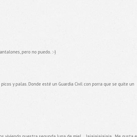
ntalones, pero no puedo. :-)
picos y palas. Donde esté un Guardia Civil con porra que se quite un
s viviendo nuestra segunda luna de miel....Jajajajajajaja...Me gusta 