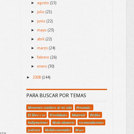
agosto
(15)
►
julio
(21)
►
junio
(22)
►
mayo
(23)
►
abril
(22)
►
marzo
(24)
►
febrero
(26)
►
enero
(30)
►
2008
(144)
►
PARA BUSCAR POR TEMAS
Momentos estelares de mi vida
Pensando..
El libro y yo
Frivolidades
Maternity
Perfiles
Indignaciones
Modo aleatorio
recomendaciones
podcasts
Molidocumentales
Bruce
este