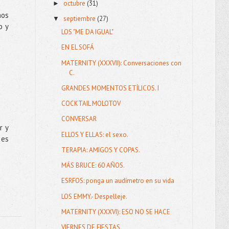
octubre
(31)
►
mos
septiembre
(27)
▼
o y
LOS "ME DA IGUAL"
EN EL SOFÁ
MATERNITY (XXXVII): Conversaciones con
C.
GRANDES MOMENTOS ETÍLICOS. I
COCKTAIL MOLOTOV
CONVERSAR
r y
ELLOS Y ELLAS: el sexo.
 es
TERAPIA: AMIGOS Y COPAS.
MÁS BRUCE: 60 AÑOS.
ESRFOS: ponga un audímetro en su vida
LOS EMMY.- Despelleje.
MATERNITY (XXXVI): ESO NO SE HACE
VIERNES DE FIESTAS