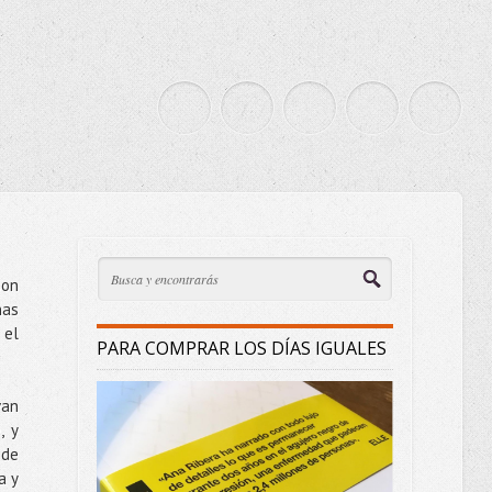
son
nas
 el
PARA COMPRAR LOS DÍAS IGUALES
van
, y
 de
a y