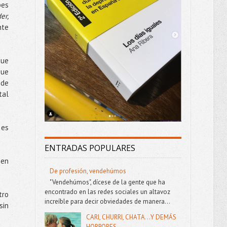
bes
er,
nte
que
que
 de
tal
 es
ENTRADAS POPULARES
 en
De profesión, vendehúmos
"Vendehúmos", dícese de la gente que ha
encontrado en las redes sociales un altavoz
tro
increíble para decir obviedades de manera...
sin
CARI, CHURRI, CHATA...Y DEMÁS
HORRORES