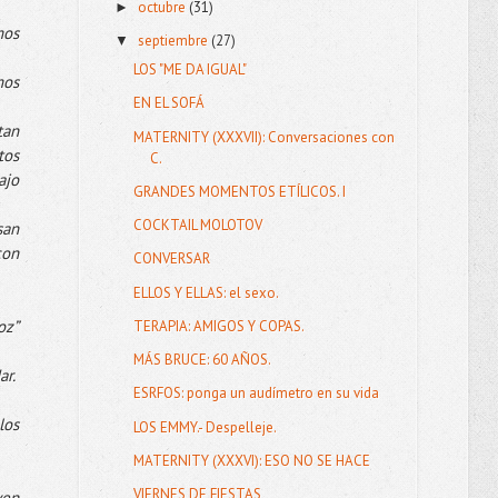
octubre
(31)
►
mos
septiembre
(27)
▼
LOS "ME DA IGUAL"
mos
EN EL SOFÁ
tan
MATERNITY (XXXVII): Conversaciones con
tos
C.
ajo
GRANDES MOMENTOS ETÍLICOS. I
COCKTAIL MOLOTOV
san
con
CONVERSAR
ELLOS Y ELLAS: el sexo.
oz”
TERAPIA: AMIGOS Y COPAS.
MÁS BRUCE: 60 AÑOS.
r.
ESRFOS: ponga un audímetro en su vida
los
LOS EMMY.- Despelleje.
MATERNITY (XXXVI): ESO NO SE HACE
VIERNES DE FIESTAS
ven