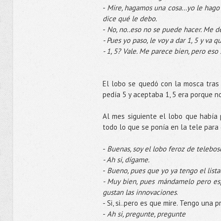
-
Mire, hagamos una cosa…yo le hago 
dice qué le debo.
-
No, no..eso no se puede hacer. Me d
- Pues yo paso, le voy a dar 1, 5 y va q
- 1, 5? Vale. Me parece bien, pero eso
El lobo se quedó con la mosca tras
pedía 5 y aceptaba 1, 5 era porque n
Al mes siguiente el lobo que había
todo lo que se ponía en la
tele
para
-
Buenas, soy el lobo feroz de
telebos
-
Ah
si,
dígame
.
-
Bueno, pues que yo ya tengo el lista
- Muy bien, pues mándamelo pero es
gustan las innovaciones
.
- Si, si..pero es que mire. Tengo una 
-
Ah
si,
pregunte, pregunte