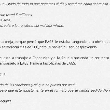
un listado de todo lo que ponemos al día y usted me cobra sobre eso,
ebe usted 5 millones.
ue arde.
 sí, quiero la transferencia mañana mismo.
 la oreja, porque pensó que
EAGS
le estaba
tangando
, era obvio que
o se merecía más de 100, pero le habían pillado desprevenido.
 puesto a trabajar a
Caperucita
y a la Abuela haciendo un recuento
enviarselo
a
EAGS
, llamó a las oficinas de
EAGS
.
que
.
do de las canciones y tal que he puesto por aquí.
pero que esté exactamente en el formato que le hemos pedido. No 
pregunta