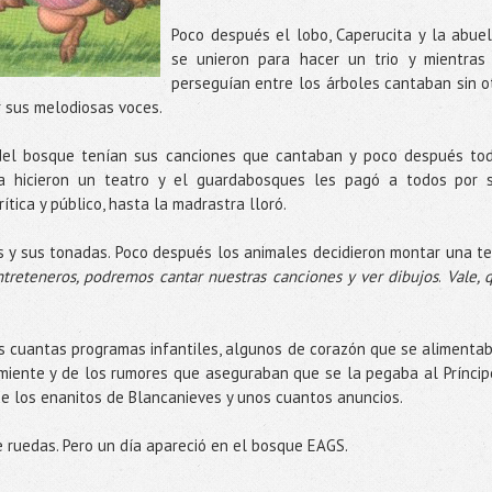
Poco después el lobo, C
aperucita
y la
abuel
se unieron para hacer un trio y mientras
perseguían entre los árboles cantaban sin o
r sus melodiosas voces.
del bosque tenían sus canciones que cantaban y poco después to
a hicieron un teatro y el
guardabosques
les pagó a todos por 
ítica y público, hasta la madrastra lloró.
s y sus tonadas. Poco después los animales decidieron montar una
te
treteneros, podremos cantar nuestras canciones y ver dibujos
.
Vale, 
 cuantas programas infantiles, algunos de corazón que se alimenta
rmiente y de los rumores que aseguraban que se la pegaba al Príncip
de los
enanitos
de
Blancanieves
y unos cuantos anuncios.
 ruedas. Pero un día apareció en el bosque
EAGS
.