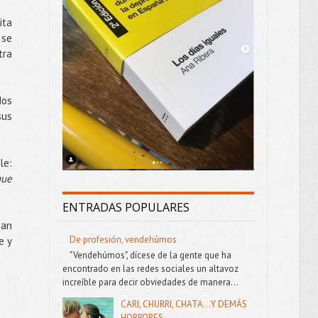
ita
 se
tra
dos
sus
le
:
que
ENTRADAS POPULARES
ban
De profesión, vendehúmos
e y
"Vendehúmos", dícese de la gente que ha
encontrado en las redes sociales un altavoz
increíble para decir obviedades de manera...
CARI, CHURRI, CHATA...Y DEMÁS
HORRORES