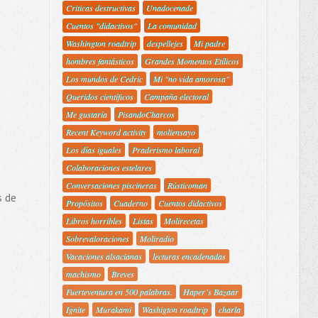
Criticas destructivas
Unadocenade
Cuentos "didactivos"
La comunidad
Washington roadtrip
despellejes
Mi padre
hombres fantásticos
Grandes Momentos Etílicos
Los mundos de Cedric
Mi "no vida amorosa"
Queridos científicos
Campaña electoral
Me gustaría
PisandoCharcos
Recent Keyword activity
moliensayo
Los días iguales
Praderismo laboral
Colaboraciones estelares
Conversaciones piscineras
Rústicoman
s de
Propósitos
Cuaderno
Cuentos didactivos
Libros horribles
Listas
Molirecetas
Sobrevaloraciones
Moliradio
Vacaciones alsacianas
lecturas encadenadas
machismo
Breves
Fuerteventura en 500 palabras.
Haper´s Bazaar
Ignite
Murakami
Washigton roadtrip
charla