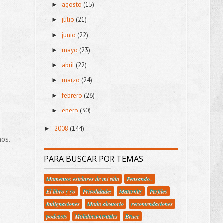
agosto
(15)
►
julio
(21)
►
junio
(22)
►
mayo
(23)
►
e
abril
(22)
►
marzo
(24)
►
febrero
(26)
►
enero
(30)
►
2008
(144)
►
nos.
PARA BUSCAR POR TEMAS
Momentos estelares de mi vida
Pensando..
El libro y yo
Frivolidades
Maternity
Perfiles
Indignaciones
Modo aleatorio
recomendaciones
podcasts
Molidocumentales
Bruce