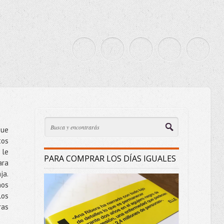
que
tos
 le
PARA COMPRAR LOS DÍAS IGUALES
ra
ja.
nos
los
ras