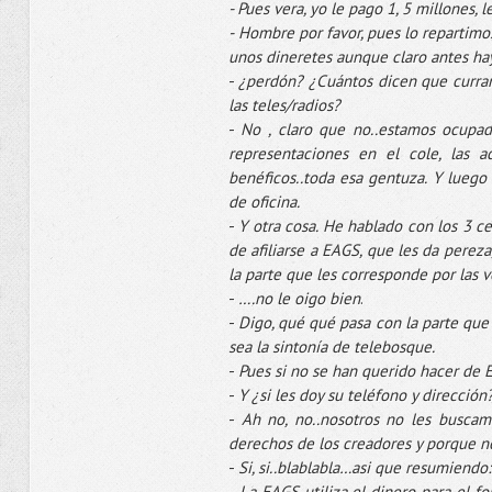
- Pues vera, yo le pago 1, 5 millones,
-
Hombre por favor, pues lo repartimos
unos
dineretes
aunque claro antes hay
-
¿perdón? ¿Cuántos dicen que
curra
las
teles
/radios?
-
No , claro que no..estamos
ocupad
representaciones
en el
cole
, las 
benéficos..toda esa gentuza. Y luego
de oficina.
-
Y otra cosa. He hablado con los 3
ce
de afiliarse a
EAGS
, que les da perez
la parte que les corresponde por las 
-
….no le oigo bien
.
-
Digo, qué qué pasa con la parte que
sea la
sintonía
de
telebosque
.
-
Pues si no se han querido hacer de
-
Y ¿si les doy su teléfono y dirección
-
Ah
no, no..nosotros no les buscam
derechos de los creadores y porque n
-
Si, si..
blablabla
…
asi
que resumiendo: 
-
La
EAGS
utiliza el dinero para el f