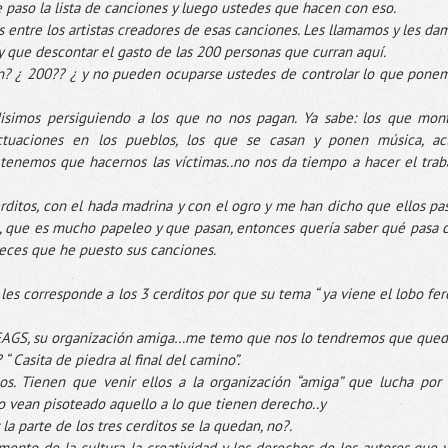
 le paso la lista de canciones y luego ustedes que hacen con eso.
 entre los artistas creadores de esas canciones. Les llamamos y les da
 que descontar el gasto de las 200 personas que
curran
aquí.
n
? ¿ 200?? ¿ y no pueden ocuparse ustedes de controlar lo que pone
isimos
persiguiendo a los que no nos pagan. Ya sabe: los que mon
actuaciones en los pueblos, los que se casan y ponen música, ac
 tenemos que hacernos las víctimas..no nos da tiempo a hacer el trab
rditos
, con el hada madrina y con el ogro y me han dicho que ellos pa
a, que es mucho papeleo y que pasan, entonces quería saber qué pasa 
veces que he puesto sus canciones.
 les corresponde a los 3
cerditos
por que su tema “ ya viene el lobo fer
EAGS
, su
organización
amiga…me temo que nos lo tendremos que queda
? “
Casita
de piedra al final del camino”.
os. Tienen que venir ellos a la
organización
“amiga” que lucha por 
o vean pisoteado aquello a lo que tienen derecho..y
la parte de los tres
cerditos
se la quedan, no?.
omento de la cultura, la creatividad y los derechos de los autores que 