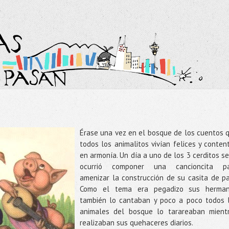
Érase
una vez en el bosque de los cuentos 
todos los
animalitos
vivían felices y conten
en armonía. Un día a uno de los 3
cerditos
se
ocurrió componer una
cancioncita
pa
amenizar la
construcción
de su
casita
de pa
Como el tema era pegadizo sus herma
también lo cantaban y poco a poco todos 
animales del bosque lo tarareaban mient
realizaban sus quehaceres diarios.