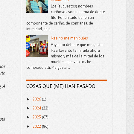
Los (supuestos) nombres
cariñosos son un arma de doble
filo. Por un lado tienen un
componente de cariño, de confianza, de
intimidad, de p...
Ikea no me manipules
Vaya por delante que me gusta
Ikea. Levanto la mirada ahora
mismo y más de la mitad de los
muebles que veo los he
los
comprado allí. Me gusta...
rlo
COSAS QUE (ME) HAN PASADO
¿ A
2026
(1)
►
2024
(22)
►
2023
(67)
►
stá
2022
(86)
►