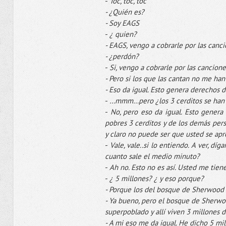
-
Toc
,
toc
,
toc
- ¿Quién es?
- Soy
EAGS
-
¿ quien?
-
EAGS
, vengo a cobrarle por las can
- ¿perdón?
-
Si, vengo a cobrarle por las cancione
- Pero si los que las cantan no me han
- Eso da igual. Esto genera derechos d
-
…
mmm
…pero ¿los 3
cerditos
se han 
-
No, pero eso da igual. Esto genera
pobres 3
cerditos
y de los demás pers
y claro no puede ser que usted se ap
-
Vale, vale..si lo entiendo. A ver,
díg
cuanto sale el medio minuto?
-
Ah
no. Esto no es así. Usted me tie
-
¿ 5 millones? ¿ y eso porque?
- Porque los del bosque de
Sherwood
- Ya bueno, pero el bosque de
Sherwo
superpoblado
y allí viven 3 millones 
- A mi eso me da igual. He dicho 5 mil