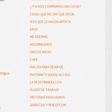
¿ Y SI NOS COMPRAMOS UN COCHE?
COSAS QUE NO HAY QUE DECIR
SI ES QUE LO HACEN APOSTA
EAGS
ME DUERMO.
MOLIFRIKISMOS
DIAS DE RADIO
CAER
MAL DÍA PARA DEJAR DE...
ntigua
MATERNITY (XXXV): AL COLE.
LA PEOR PRIMERA CITA
FLUJOS DE TRABAJO
MISTERIOS MASCULINOS
JUVENTUD Y PERCEPCION
n