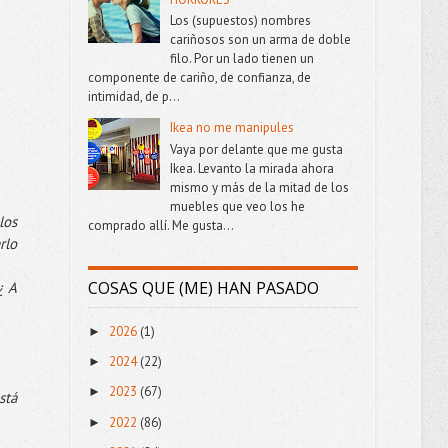
Los (supuestos) nombres
cariñosos son un arma de doble
filo. Por un lado tienen un
componente de cariño, de confianza, de
intimidad, de p...
Ikea no me manipules
Vaya por delante que me gusta
Ikea. Levanto la mirada ahora
mismo y más de la mitad de los
muebles que veo los he
los
comprado allí. Me gusta...
rlo
COSAS QUE (ME) HAN PASADO
¿ A
2026
(1)
►
2024
(22)
►
2023
(67)
►
stá
2022
(86)
►