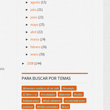
agosto
(15)
►
julio
(21)
►
junio
(22)
►
mayo
(23)
►
e
abril
(22)
►
marzo
(24)
►
febrero
(26)
►
enero
(30)
►
2008
(144)
►
nos.
PARA BUSCAR POR TEMAS
Momentos estelares de mi vida
Pensando..
El libro y yo
Frivolidades
Maternity
Perfiles
Indignaciones
Modo aleatorio
recomendaciones
podcasts
Molidocumentales
Bruce