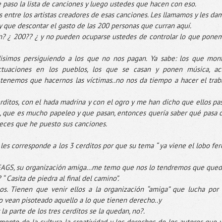
 le paso la lista de canciones y luego ustedes que hacen con eso.
 entre los artistas creadores de esas canciones. Les llamamos y les da
 que descontar el gasto de las 200 personas que
curran
aquí.
n
? ¿ 200?? ¿ y no pueden ocuparse ustedes de controlar lo que pone
isimos
persiguiendo a los que no nos pagan. Ya sabe: los que mon
actuaciones en los pueblos, los que se casan y ponen música, ac
 tenemos que hacernos las víctimas..no nos da tiempo a hacer el trab
rditos
, con el hada madrina y con el ogro y me han dicho que ellos pa
a, que es mucho papeleo y que pasan, entonces quería saber qué pasa 
veces que he puesto sus canciones.
 les corresponde a los 3
cerditos
por que su tema “ ya viene el lobo fer
EAGS
, su
organización
amiga…me temo que nos lo tendremos que queda
? “
Casita
de piedra al final del camino”.
os. Tienen que venir ellos a la
organización
“amiga” que lucha por 
o vean pisoteado aquello a lo que tienen derecho..y
la parte de los tres
cerditos
se la quedan, no?.
omento de la cultura, la creatividad y los derechos de los autores que 