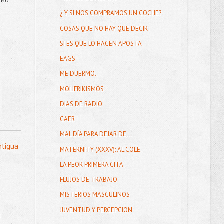
¿ Y SI NOS COMPRAMOS UN COCHE?
COSAS QUE NO HAY QUE DECIR
SI ES QUE LO HACEN APOSTA
EAGS
ME DUERMO.
MOLIFRIKISMOS
DIAS DE RADIO
CAER
MAL DÍA PARA DEJAR DE...
ntigua
MATERNITY (XXXV): AL COLE.
LA PEOR PRIMERA CITA
FLUJOS DE TRABAJO
MISTERIOS MASCULINOS
JUVENTUD Y PERCEPCION
n