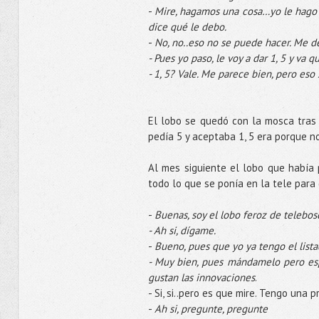
-
Mire, hagamos una cosa…yo le hago 
dice qué le debo.
-
No, no..eso no se puede hacer. Me d
- Pues yo paso, le voy a dar 1, 5 y va q
- 1, 5? Vale. Me parece bien, pero eso
El lobo se quedó con la mosca tras
pedía 5 y aceptaba 1, 5 era porque n
Al mes siguiente el lobo que había
todo lo que se ponía en la
tele
para
-
Buenas, soy el lobo feroz de
telebos
-
Ah
si,
dígame
.
-
Bueno, pues que yo ya tengo el lista
- Muy bien, pues mándamelo pero es
gustan las innovaciones
.
- Si, si..pero es que mire. Tengo una 
-
Ah
si,
pregunte, pregunte