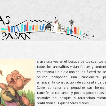
Érase
una vez en el bosque de los cuentos 
todos los
animalitos
vivían felices y conten
en armonía. Un día a uno de los 3
cerditos
se
ocurrió componer una
cancioncita
pa
amenizar la
construcción
de su
casita
de pa
Como el tema era pegadizo sus herma
también lo cantaban y poco a poco todos 
animales del bosque lo tarareaban mient
realizaban sus quehaceres diarios.