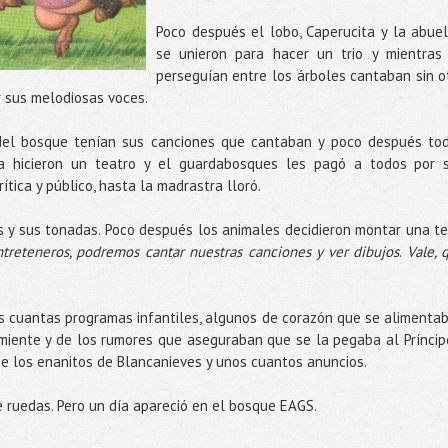
Poco después el lobo, C
aperucita
y la
abuel
se unieron para hacer un trio y mientras
perseguían entre los árboles cantaban sin o
r sus melodiosas voces.
del bosque tenían sus canciones que cantaban y poco después to
a hicieron un teatro y el
guardabosques
les pagó a todos por 
ítica y público, hasta la madrastra lloró.
s y sus tonadas. Poco después los animales decidieron montar una
te
treteneros, podremos cantar nuestras canciones y ver dibujos
.
Vale, 
 cuantas programas infantiles, algunos de corazón que se alimenta
rmiente y de los rumores que aseguraban que se la pegaba al Príncip
de los
enanitos
de
Blancanieves
y unos cuantos anuncios.
 ruedas. Pero un día apareció en el bosque
EAGS
.