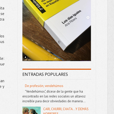
ita
 se
tra
dos
sus
le
:
que
ENTRADAS POPULARES
ban
De profesión, vendehúmos
e y
"Vendehúmos", dícese de la gente que ha
encontrado en las redes sociales un altavoz
increíble para decir obviedades de manera...
CARI, CHURRI, CHATA...Y DEMÁS
HORRORES