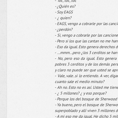
-
Toc
,
toc
,
toc
- ¿Quién es?
- Soy
EAGS
-
¿ quien?
-
EAGS
, vengo a cobrarle por las can
- ¿perdón?
-
Si, vengo a cobrarle por las cancione
- Pero si los que las cantan no me han
- Eso da igual. Esto genera derechos d
-
…
mmm
…pero ¿los 3
cerditos
se han 
-
No, pero eso da igual. Esto genera
pobres 3
cerditos
y de los demás pers
y claro no puede ser que usted se ap
-
Vale, vale..si lo entiendo. A ver,
díg
cuanto sale el medio minuto?
-
Ah
no. Esto no es así. Usted me tie
-
¿ 5 millones? ¿ y eso porque?
- Porque los del bosque de
Sherwood
- Ya bueno, pero el bosque de
Sherwo
superpoblado
y allí viven 3 millones 
- A mi eso me da igual. He dicho 5 mil