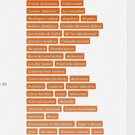
Criticas destructivas
Unadocenade
Cuentos "didactivos"
La comunidad
Washington roadtrip
despellejes
Mi padre
hombres fantásticos
Grandes Momentos Etílicos
Los mundos de Cedric
Mi "no vida amorosa"
Queridos científicos
Campaña electoral
Me gustaría
PisandoCharcos
Recent Keyword activity
moliensayo
Los días iguales
Praderismo laboral
Colaboraciones estelares
Conversaciones piscineras
Rústicoman
s de
Propósitos
Cuaderno
Cuentos didactivos
Libros horribles
Listas
Molirecetas
Sobrevaloraciones
Moliradio
Vacaciones alsacianas
lecturas encadenadas
machismo
Breves
Fuerteventura en 500 palabras.
Haper´s Bazaar
Ignite
Murakami
Washigton roadtrip
charla