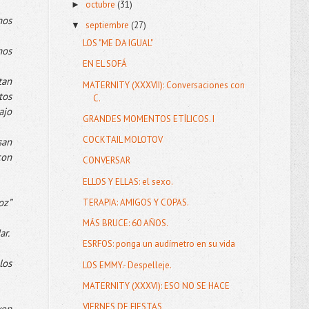
octubre
(31)
►
mos
septiembre
(27)
▼
LOS "ME DA IGUAL"
mos
EN EL SOFÁ
tan
MATERNITY (XXXVII): Conversaciones con
tos
C.
ajo
GRANDES MOMENTOS ETÍLICOS. I
COCKTAIL MOLOTOV
san
con
CONVERSAR
ELLOS Y ELLAS: el sexo.
oz”
TERAPIA: AMIGOS Y COPAS.
MÁS BRUCE: 60 AÑOS.
r.
ESRFOS: ponga un audímetro en su vida
los
LOS EMMY.- Despelleje.
MATERNITY (XXXVI): ESO NO SE HACE
VIERNES DE FIESTAS
ven