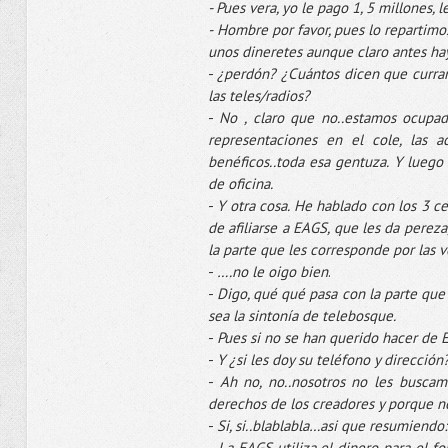
- Pues vera, yo le pago 1, 5 millones,
-
Hombre por favor, pues lo repartimos
unos
dineretes
aunque claro antes hay
-
¿perdón? ¿Cuántos dicen que
curra
las
teles
/radios?
-
No , claro que no..estamos
ocupad
representaciones
en el
cole
, las 
benéficos..toda esa gentuza. Y luego
de oficina.
-
Y otra cosa. He hablado con los 3
ce
de afiliarse a
EAGS
, que les da perez
la parte que les corresponde por las 
-
….no le oigo bien
.
-
Digo, qué qué pasa con la parte que
sea la
sintonía
de
telebosque
.
-
Pues si no se han querido hacer de
-
Y ¿si les doy su teléfono y dirección
-
Ah
no, no..nosotros no les buscam
derechos de los creadores y porque n
-
Si, si..
blablabla
…
asi
que resumiendo: 
-
La
EAGS
utiliza el dinero para el f