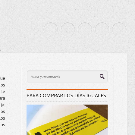
que
tos
 le
PARA COMPRAR LOS DÍAS IGUALES
ra
ja.
nos
los
ras