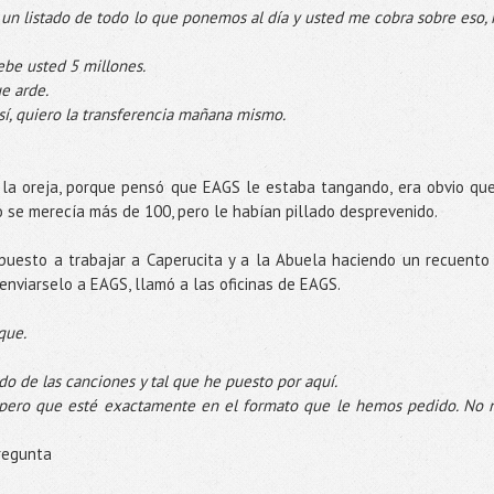
un listado de todo lo que ponemos al día y usted me cobra sobre eso,
ebe usted 5 millones.
ue arde.
 sí, quiero la transferencia mañana mismo.
 la oreja, porque pensó que
EAGS
le estaba
tangando
, era obvio que
o se merecía más de 100, pero le habían pillado desprevenido.
 puesto a trabajar a
Caperucita
y a la Abuela haciendo un recuento
enviarselo
a
EAGS
, llamó a las oficinas de
EAGS
.
que
.
do de las canciones y tal que he puesto por aquí.
pero que esté exactamente en el formato que le hemos pedido. No 
pregunta