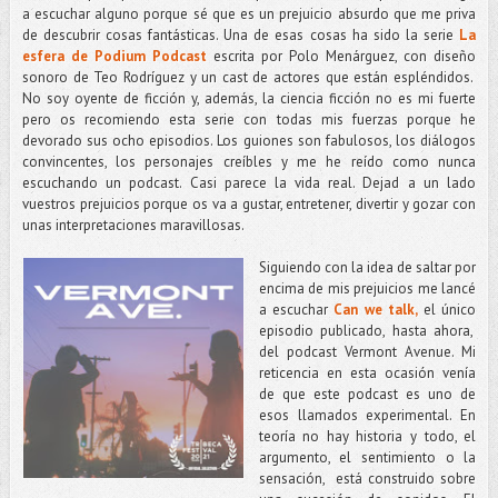
a escuchar alguno porque sé que es un prejuicio absurdo que me priva
de descubrir cosas fantásticas. Una de esas cosas ha sido la serie
La
esfera de Podium Podcast
escrita por Polo Menárguez, con diseño
sonoro de Teo Rodríguez y un cast de actores que están espléndidos.
No soy oyente de ficción y, además, la ciencia ficción no es mi fuerte
pero os recomiendo esta serie con todas mis fuerzas porque he
devorado sus ocho episodios. Los guiones son fabulosos, los diálogos
convincentes, los personajes creíbles y me he reído como nunca
escuchando un podcast. Casi parece la vida real. Dejad a un lado
vuestros prejuicios porque os va a gustar, entretener, divertir y gozar con
unas interpretaciones maravillosas.
Siguiendo con la idea de saltar por
encima de mis prejuicios me lancé
a escuchar
Can we talk,
el único
episodio publicado, hasta ahora,
del podcast Vermont Avenue. Mi
reticencia en esta ocasión venía
de que este podcast es uno de
esos llamados experimental. En
teoría no hay historia y todo, el
argumento, el sentimiento o la
sensación, está construido sobre