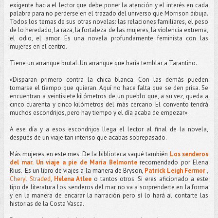
exigente hacia el lector que debe poner la atención y el interés en cada
palabra para no perderse en el trazado del universo que Morrison dibuja.
Todos los temas de sus otras novelas: las relaciones familiares, el peso
de lo heredado, la raza, la fortaleza de las mujeres, la violencia extrema,
el odio, el amor. Es una novela profundamente feminista con las
mujeres en el centro.
Tiene un arranque brutal. Un arranque que haría temblar a Tarantino.
«Disparan primero contra la chica blanca. Con las demás pueden
tomarse el tiempo que quieran. Aquí no hace falta que se den prisa. Se
encuentran a veintisiete kilómetros de un pueblo que, a su vez, queda a
cinco cuarenta y cinco kilómetros del más cercano. El convento tendrá
muchos escondrijos, pero hay tiempo y el día acaba de empezar»
A ese día y a esos escondrijos llega el lector al final de la novela,
después de un viaje tan intenso que acabas sobrepasado.
Más mujeres en este mes. De la biblioteca saqué también
Los senderos
del mar. Un viaje a pie de María Belmonte
recomendado por Elena
Rius.
Es un libro de viajes a la manera de Bryson,
Patrick Leigh Fermor
,
Cheryl Straded
,
Helena Atlee
o tantos otros. Si eres aficionado a este
tipo de literatura Los senderos del mar no va a sorprenderte en la forma
y en la manera de encarar la narración pero sí lo hará al contarte las
historias de la Costa Vasca.