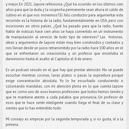
y mejor. En 2021, Lepore reflexiona: ¿Qué ha ocurrido en los últimos cien
años para que la duda y la sospecha permanente sean ahora el caldo de
cultivo en el que nos movemos? El hilo conductor para argumentar este
recorrido es la historia de la radio, fundamentalmente en USA, pero con
incursiones en otros países. ¿Qué ha pasado para que la radio, fuente
fiable de noticias hace cien años se haya convertido en un instrumento
de manipulación al servicio de todo tipo de intereses? Las historias,
ideas y argumentos de Lepore están muy bien construidos y contados y
nos llevan desde un juicio retransmitido por la radio hace 100 años en el
que se enfrentaron un creacionista y un profesor que enseñaba el
darwinismo hasta el asalto al Capitolio el 6 de enero.
Es un podcast sesudo en el que hay que prestar atención. No se puede
escuchar mientras cocinas, lavas platos o pasas la aspiradora porque
exige concentración absoluta. Yo lo he escuchado conduciendo o
coloreando mandalas, con mi atención plena en lo que cuenta Lepore
que es como uno de esos buenos profesores que todos hemos tenido y
que te mantiene atento a cada palabra que pronuncia. Un profesor de
esos que te hace sentir inteligente cuando llega el final de su clase y
sientes que lo has entendido todo.
Mi consejo es empezar por la segunda temporada y, si os gusta, id a la
primera.