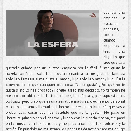
Cuando uno
empieza a
escuchar
podcasts,
como
cuando
empiezas a
leer, uno
elige lo que
cree que va a
gustarle guiado por sus gustos, empieza por lo fácil. Si me gusta la
novela romántica solo leo novela romántica, si me gusta la fantasía
solo leo fantasía, si me gusta el amor y lujo solo leo amor y lujo. Estás
convencido de que cualquier otra cosa "No te gusta". ¿Por qué no te
gusta si no lo has probado? Porque así lo has decidido. Yo también he
pasado por ahí con la lectura, el cine, la música y, por supuesto, los
podcasts pero creo que es una señal de madurez, crecimiento personal
o como queramos llamarlo, el hecho de decidir un buen día qué vas a
probar esas cosas que has decidido que no te gustan. Me pasó en
literatura primero con el ensayo y luego con la ciencia ficción, me pasó
en la música con los barrocos y me pasa ahora con los podcasts y la
ficción. En principio no me atraen los podcasts de ficción pero me obligo