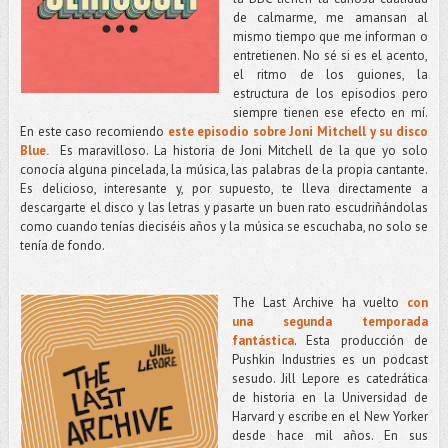
de calmarme, me amansan al
mismo tiempo que me informan o
entretienen. No sé si es el acento,
el ritmo de los guiones, la
estructura de los episodios pero
siempre tienen ese efecto en mí.
En este caso recomiendo
este episodio sobre Joni Mitchell y su disco
Blue.
Es maravilloso. La historia de Joni Mitchell de la que yo solo
conocía alguna pincelada, la música, las palabras de la propia cantante.
Es delicioso, interesante y, por supuesto, te lleva directamente a
descargarte el disco y las letras y pasarte un buen rato escudriñándolas
como cuando tenías dieciséis años y la música se escuchaba, no solo se
tenía de fondo.
The Last Archive ha vuelto
con
una segunda temporada
fantástica
. Esta producción de
Pushkin Industries es un podcast
sesudo. Jill Lepore es catedrática
de historia en la Universidad de
Harvard y escribe en el New Yorker
desde hace mil años. En sus