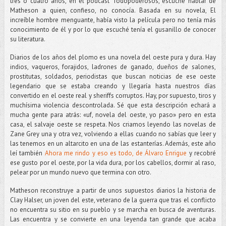
tres o cuatro años, en el podcast Todopoderosos, escuché hablar de
Matheson a quien, confieso, no conocía. Basada en su novela, El
increíble hombre menguante, había visto la película pero no tenía más
conocimiento de él y por lo que escuché tenía el gusanillo de conocer
su literatura.
Diarios de los años del plomo es una novela del oeste pura y dura. Hay
indios, vaqueros, forajidos, ladrones de ganado, dueños de salones,
prostitutas, soldados, periodistas que buscan noticias de ese oeste
legendario que se estaba creando y llegaría hasta nuestros días
convertido en el oeste real y sheriffs corruptos. Hay, por supuesto, tiros y
muchísima violencia descontrolada. Sé que esta descripción echará a
mucha gente para atrás: «uf, novela del oeste, yo paso» pero en esta
casa, el salvaje oeste se respeta. Nos criamos leyendo las novelas de
Zane Grey una y otra vez, volviendo a ellas cuando no sabías que leer y
las tenemos en un altarcito en una de las estanterías. Además, este año
leí también
Ahora me rindo y eso es todo, de Álvaro Enrigue
y recobré
ese gusto por el oeste, por la vida dura, por los cabellos, dormir al raso,
pelear por un mundo nuevo que termina con otro.
Matheson reconstruye a partir de unos supuestos diarios la historia de
Clay Halser, un joven del este, veterano de la guerra que tras el conflicto
no encuentra su sitio en su pueblo y se marcha en busca de aventuras.
Las encuentra y se convierte en una leyenda tan grande que acaba