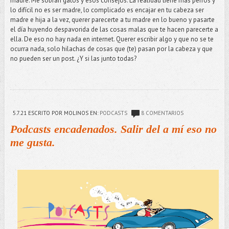
madre. Me sobran gatos y esos consejos. La realidad tiene más perros y
lo difícil no es ser madre, lo complicado es encajar en tu cabeza ser
madre e hija a la vez, querer parecerte a tu madre en lo bueno y pasarte
el día huyendo despavorida de las cosas malas que te hacen parecerte a
ella. De eso no hay nada en internet. Querer escribir algo y que no se te
ocurra nada, solo hilachas de cosas que (te) pasan por la cabeza y que
no pueden ser un post. ¿Y si las junto todas?
5.7.21
ESCRITO POR MOLINOS
EN:
PODCASTS
8 COMENTARIOS
Podcasts encadenados. Salir del a mí eso no
me gusta.