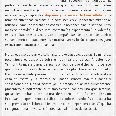
una sucesión de sonidos. El
problema con lo experimental es que bajo ese título se pueden
encontrar maravillas (como una de mis primeras recomendaciones en
esta sección, el episodio
Migrañas y Tsunamis de Constellation
s
) y
también auténticas mierdas que consisten en el podcaster mirándose
mucho el ombligo y grabando cosas que no tienen ningún sentido. "Esto
no tiene sentido" le dices y te contesta "es experimental". Ja. Además,
estas grabaciones a veces van acompañadas de efectos de sonido
supuestamente impactantes que muchas veces lo único que consiguen
es invitarte a arrancarte la cabeza.
No es el caso de Can we talk. Este breve episodio, apenas 11 minutos,
reconstruye el paseo de John, un treinteañero de Los Ángeles, por
Vermont Avenue a través de sus sonidos. Sé que dicho así no parece
gran cosa y no lo es si lo escuchas mientras planchas o estás tumbado.
Hay que escucharlo paseando por tu ciudad. Yo lo escuché volviendo a
casa en metro y la mezcla del paseo sonoro con mis pasos y
sensaciones en Madrid construyó un estado de ánimo curiosamente
placentero e inquietante al mismo tiempo. No hay una gran historia,
quizás debería haber un pelín más de contenido, pero Can we talk es un
interesante experimento accesible para todo el mundo. Este podcast ha
sido premiado en Tribeca, el festival de cine independiente de NY, que ha
inaugurado una nueva sección dedicada al mundo del podcast.