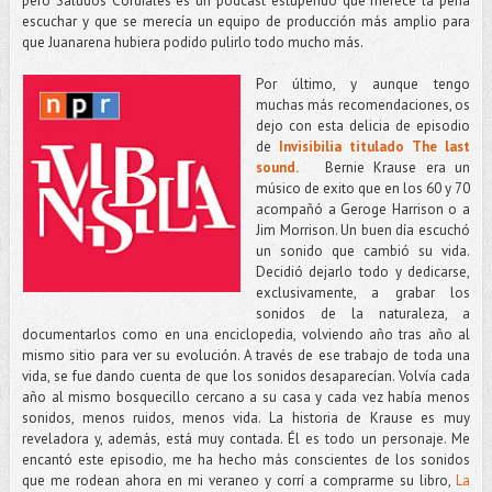
pero Saludos Cordiales es un podcast estupendo que merece la pena
escuchar y que se merecía un equipo de producción más amplio para
que Juanarena hubiera podido pulirlo todo mucho más.
Por último, y aunque tengo
muchas más recomendaciones, os
dejo con esta delicia de episodio
de
Invisibilia titulado The last
sound.
Bernie Krause era un
músico de exito que en los 60 y 70
acompañó a Geroge Harrison o a
Jim Morrison. Un buen día escuchó
un sonido que cambió su vida.
Decidió dejarlo todo y dedicarse,
exclusivamente, a grabar los
sonidos de la naturaleza, a
documentarlos como en una enciclopedia, volviendo año tras año al
mismo sitio para ver su evolución. A través de ese trabajo de toda una
vida, se fue dando cuenta de que los sonidos desaparecían. Volvía cada
año al mismo bosquecillo cercano a su casa y cada vez había menos
sonidos, menos ruidos, menos vida. La historia de Krause es muy
reveladora y, además, está muy contada. Él es todo un personaje. Me
encantó este episodio, me ha hecho más conscientes de los sonidos
que me rodean ahora en mi veraneo y corrí a comprarme su libro,
La