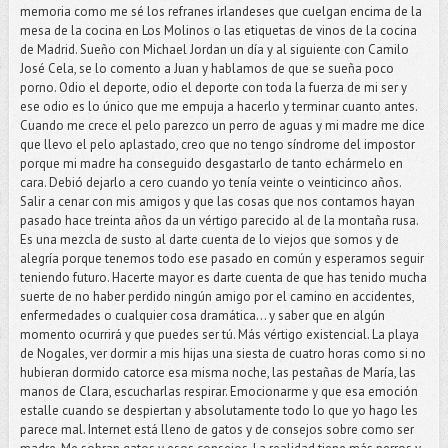
memoria como me sé los refranes irlandeses que cuelgan encima de la
mesa de la cocina en Los Molinos o las etiquetas de vinos de la cocina
de Madrid. Sueño con Michael Jordan un día y al siguiente con Camilo
José Cela, se lo comento a Juan y hablamos de que se sueña poco
porno. Odio el deporte, odio el deporte con toda la fuerza de mi ser y
ese odio es lo único que me empuja a hacerlo y terminar cuanto antes.
Cuando me crece el pelo parezco un perro de aguas y mi madre me dice
que llevo el pelo aplastado, creo que no tengo síndrome del impostor
porque mi madre ha conseguido desgastarlo de tanto echármelo en
cara. Debió dejarlo a cero cuando yo tenía veinte o veinticinco años.
Salir a cenar con mis amigos y que las cosas que nos contamos hayan
pasado hace treinta años da un vértigo parecido al de la montaña rusa.
Es una mezcla de susto al darte cuenta de lo viejos que somos y de
alegría porque tenemos todo ese pasado en común y esperamos seguir
teniendo futuro. Hacerte mayor es darte cuenta de que has tenido mucha
suerte de no haber perdido ningún amigo por el camino en accidentes,
enfermedades o cualquier cosa dramática... y saber que en algún
momento ocurrirá y que puedes ser tú. Más vértigo existencial. La playa
de Nogales, ver dormir a mis hijas una siesta de cuatro horas como si no
hubieran dormido catorce esa misma noche, las pestañas de María, las
manos de Clara, escucharlas respirar. Emocionarme y que esa emoción
estalle cuando se despiertan y absolutamente todo lo que yo hago les
parece mal. Internet está lleno de gatos y de consejos sobre como ser