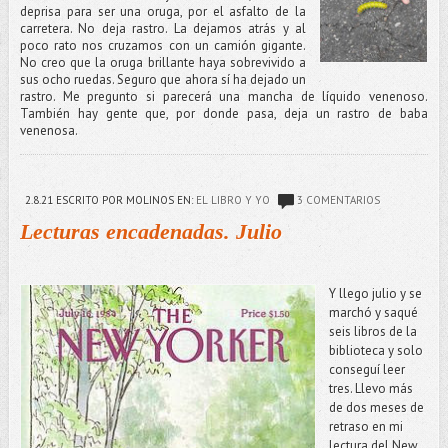
deprisa para ser una oruga, por el asfalto de la
carretera. No deja rastro.
La dejamos atrás y al
poco rato nos cruzamos con un camión gigante.
No creo que la oruga brillante haya sobrevivido a
sus ocho ruedas. Seguro que ahora sí ha dejado un
rastro. Me pregunto si parecerá una mancha de líquido venenoso.
También hay gente que, por donde pasa, deja un rastro de baba
venenosa.
2.8.21
ESCRITO POR MOLINOS
EN:
EL LIBRO Y YO
3 COMENTARIOS
Lecturas encadenadas. Julio
Y llego julio y se
marchó y saqué
seis libros de la
biblioteca y solo
conseguí leer
tres. Llevo más
de dos meses de
retraso en mi
lectura del New