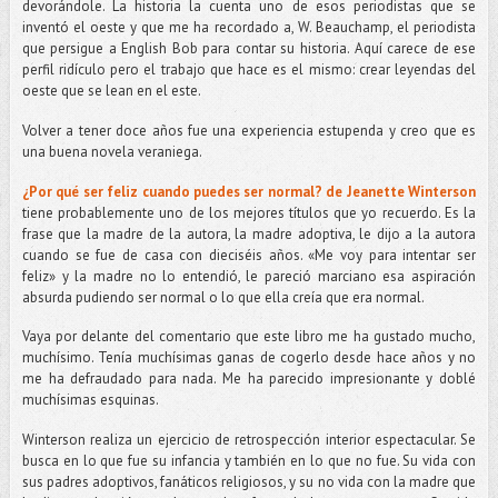
devorándole. La historia la cuenta uno de esos periodistas que se
inventó el oeste y que me ha recordado a, W. Beauchamp, el periodista
que persigue a English Bob para contar su historia. Aquí carece de ese
perfil ridículo pero el trabajo que hace es el mismo: crear leyendas del
oeste que se lean en el este.
Volver a tener doce años fue una experiencia estupenda y creo que es
una buena novela veraniega.
¿Por qué ser feliz cuando puedes ser normal? de Jeanette Winterson
tiene probablemente uno de los mejores títulos que yo recuerdo. Es la
frase que la madre de la autora, la madre adoptiva, le dijo a la autora
cuando se fue de casa con dieciséis años. «Me voy para intentar ser
feliz» y la madre no lo entendió, le pareció marciano esa aspiración
absurda pudiendo ser normal o lo que ella creía que era normal.
Vaya por delante del comentario que este libro me ha gustado mucho,
muchísimo. Tenía muchísimas ganas de cogerlo desde hace años y no
me ha defraudado para nada. Me ha parecido impresionante y doblé
muchísimas esquinas.
Winterson realiza un ejercicio de retrospección interior espectacular. Se
busca en lo que fue su infancia y también en lo que no fue. Su vida con
sus padres adoptivos, fanáticos religiosos, y su no vida con la madre que