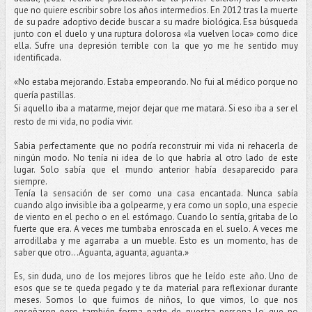
que no quiere escribir sobre los años intermedios. En 2012 tras la muerte
de su padre adoptivo decide buscar a su madre biológica. Esa búsqueda
junto con el duelo y una ruptura dolorosa «la vuelven loca» como dice
ella. Sufre una depresión terrible con la que yo me he sentido muy
identificada.
«No estaba mejorando. Estaba empeorando. No fui al médico porque no
quería pastillas.
Si aquello iba a matarme, mejor dejar que me matara. Si eso iba a ser el
resto de mi vida, no podía vivir.
Sabia perfectamente que no podría reconstruir mi vida ni rehacerla de
ningún modo. No tenía ni idea de lo que habría al otro lado de este
lugar. Solo sabía que el mundo anterior había desaparecido para
siempre.
Tenía la sensación de ser como una casa encantada. Nunca sabía
cuando algo invisible iba a golpearme, y era como un soplo, una especie
de viento en el pecho o en el estómago. Cuando lo sentía, gritaba de lo
fuerte que era.
A veces me tumbaba enroscada en el suelo. A veces me
arrodillaba y me agarraba a un mueble. Esto es un momento, has de
saber que otro…Aguanta, aguanta, aguanta.»
Es, sin duda, uno de los mejores libros que he leído este año. Uno de
esos que se te queda pegado y te da material para reflexionar durante
meses. Somos lo que fuimos de niños, lo que vimos, lo que nos
enseñaron pero también forma parte de nuestra persona lo que no