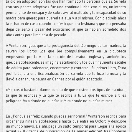
la dio en adopción son las que han formado la persona que es. Su vida
con sus padres adoptivos fue una continua lucha con ellos, un intento
permanente de encajar y de sobrevivir al maltrato y la incapacidad de su
madre para querer, para quererla a ella y a si misma. Con dieciséis años
la echaron de casa cuando confesó que era lesbiana y que no pensaba
dejar de serlo a pesar del exorcismo al que la habían sometido dos
años antes para limpiarla de pecado.
A Winterson, igual que a la protagonista del Domingo de las madres, la
salvan los libros. Los que lee compulsivamente en la biblioteca
empezando por la A en la sección de literatura inglesa y también los
que, de adolescente, se imagina escribiendo y los que finalmente escribe
de adulta para ordenarse, encontrarse y contarse. Su primer libro, Fruta
prohibida, era una ficcionalización de su vida que la hizo famosa y la
llevó a ganar una palma en Cannes por el guión adaptado.
«Me costó bastante darme cuenta de que existen dos tipos de escritura;
la que tu escribes y la que te escribe a ti. La que te escribe a ti es
peligrosa. Va a donde no querías ir. Mira donde no querías mirar.»
En ¿Por qué ser feliz cuando puedes ser normal? Winterson escribe para
ordenar su niñez y adolescencia hasta que entra en Oxford y descubre
un mundo nuevo. De ahí, pega un salto temporal para llegar a la época
actual, (2012 fecha de publicación de la primer edición) tras confesar