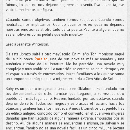
fuimos, lo que no nos dejaron ser, pensar o sentir. Esa ausencia, ese
vacío también nos configura.
«Cuando somos objetivos también somos subjetivos. Cuando somos
neutrales, nos implicamos. Cuando decimos «creo que» no dejamos
nuestras emociones al otro lado de la puerta. Pedirle a alguien que no
sea emotivo es como pedirle que esté muerto».
Leed a Jeanette Winterson.
De este librazo salté a otro mayúsculo. En mi año Toni Morrison saqué
de la biblioteca
Paraíso,
una de sus novelas más aclamadas y una
auténtica cumbre de la literatura. Me ha parecido una novela muy
compleja y muy ambiciosa. La narración se entrecruza en el tiempo y en
el espacio a través de enrevesados linajes familiares a los que se suma
un componente mágico que, a mí, me recuerda a Cien Años de Soledad.
Ruby es un pueblo imaginario, ubicado en Oklahoma. Fue fundado por
los descendientes de ocho familias que llegaron, a su vez, de otro
pueblo aún más legendario, Heaven, fundado por los esclavos cuando
dejaron de serlo. Todos son negros y se practica el racismo hacia los
blancos y también hacia los mestizos. A unos kilómetros del pueblo hay
un edifico antiguo, conocido como el convento, en el que viven mujeres
dañadas que han llegado de alguna manera extraña, empujadas por su
destino. Allí de alguna manera se encuentran a misma, se salvan y se
encuentran. Paraíso no es una novela fácil, es un cinco mil, una lectura