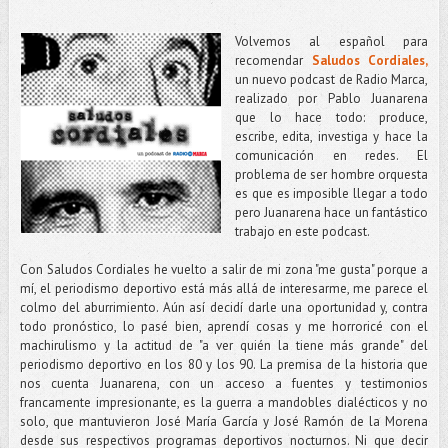
Volvemos al español para
recomendar
Saludos Cordiales,
un nuevo podcast de Radio Marca,
realizado por Pablo Juanarena
que lo hace todo: produce,
escribe, edita, investiga y hace la
comunicación en redes. El
problema de ser hombre orquesta
es que es imposible llegar a todo
pero Juanarena hace un fantástico
trabajo en este podcast.
Con Saludos Cordiales he vuelto a salir de mi zona "me gusta" porque a
mí, el periodismo deportivo está más allá de interesarme, me parece el
colmo del aburrimiento. Aún así decidí darle una oportunidad y, contra
todo pronóstico, lo pasé bien, aprendí cosas y me horroricé con el
machirulismo y la actitud de "a ver quién la tiene más grande" del
periodismo deportivo en los 80 y los 90. La premisa de la historia que
nos cuenta Juanarena, con un acceso a fuentes y testimonios
francamente impresionante, es la guerra a mandobles dialécticos y no
solo, que mantuvieron José María García y José Ramón de la Morena
desde sus respectivos programas deportivos nocturnos. Ni que decir