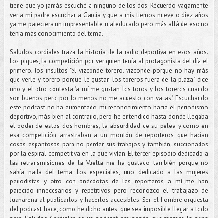
tiene que yo jamás escuché a ninguno de los dos. Recuerdo vagamente
ver a mi padre escuchar a García y que a mis tiernos nueve o diez años
ya me pareciera un impresentable maleducado pero más allá de eso no
tenía más conocimiento del tema.
Saludos cordiales traza la historia de la radio deportiva en esos años.
Los piques, la competición por ver quien tenía al protagonista del día el
primero, los insultos "el vizconde torero, vizconde porque no hay más
que verle y torero porque le gustan los toreros fuera de la plaza" dice
uno y el otro contesta "a mí me gustan los toros y los toreros cuando
son buenos pero por lo menos no me acuesto con vacas". Escuchando
este podcast no ha aumentado mi reconocimiento hacia el periodismo
deportivo, más bien al contrario, pero he entendido hasta donde llegaba
el poder de estos dos hombres, la absurdidad de su pelea y como en
esa competición arrastraban a un montón de reporteros que hacían
cosas espantosas para no perder sus trabajos y, también, succionados
por la espiral competitiva en la que vivían. El tercer episodio dedicado a
las retransmisiones de la Vuelta me ha gustado también porque no
sabía nada del tema. Los especiales, uno dedicado a las mujeres
periodistas y otro con anécdotas de los reporteros, a mí me han
parecido innecesarios y repetitivos pero reconozco el trabajazo de
Juanarena al publicarlos y hacerlos accesibles. Ser el hombre orquesta
del podcast hace, como he dicho antes, que sea imposible llegar a todo