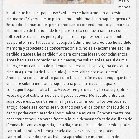
más o
menos
barato que hacer el papel liso? ¿Alguien se habrá preguntado esto
alguna vez? Y ¿por qué un perro como emblema de un papel higiénico?
Recuerdo el anuncio del perrito monísimo corriendo por lo que parecía
el comienzo de la moda de los pisos piloto con luz a raudales con el
rollo entre los dientes pero ¿alguien lo compra esperando encontrar
ese perrito inmortalizado en el papel? Últimamente creo que he perdido
memoria y capacidad de concentración. No, no es exactamente eso. He
perdido agudeza, he perdido filo para conectar ideas y conocimientos.
Antes hacía esas conexiones sin pensar, me salían solas, era si de mis
dedos, de mi cabeza o de mi lengua saliera un chispazo, una descarga
eléctrica (como la de las anguilas) que estableciera esa conexión.
Ahora, para conseguir algo parecido la sensación es que tengo que tirar
un cable submarino por debajo de una pesada masa de agua y
conseguir llegar al otro lado. A veces tengo fuerzas y lo consigo, otras
veces dejo el cable a medias y digo: ya volveré. Me debato entre dos
superpoderes. El que tienen mis hijas de dormir como los perros, a su
antojo, donde sea, como sea y cuando sea y el de con un chasquido de
dedos poder cambiar todos los cuadros de mi casa. Concretamente me
encantaría tener una pared frente a la que desayunaría cada día, llena de
láminas botánicas y querría, cada día, con un chasquido de dedos poder
cambiarlas todas. A lo mejor cada día es excesivo, pero poder
cambiarlas cuando me las hubiera aprendido de memoria, tan de