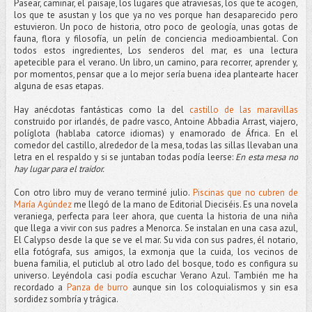
Pasear, caminar, el paisaje, los lugares que atraviesas, los que te acogen,
los que te asustan y los que ya no ves porque han desaparecido pero
estuvieron. Un poco de historia, otro poco de geología, unas gotas de
fauna, flora y filosofía, un pelín de conciencia medioambiental. Con
todos estos ingredientes, Los senderos del mar, es una lectura
apetecible para el verano. Un libro, un camino, para recorrer, aprender y,
por momentos, pensar que a lo mejor sería buena idea plantearte hacer
alguna de esas etapas.
Hay anécdotas fantásticas como la del
castillo de las maravillas
construido por irlandés, de padre vasco, Antoine Abbadia Arrast, viajero,
políglota (hablaba catorce idiomas) y enamorado de África. En el
comedor del castillo, alrededor de la mesa, todas las sillas llevaban una
letra en el respaldo y si se juntaban todas podía leerse:
En esta mesa no
hay lugar para el traidor.
Con otro libro muy de verano terminé julio.
Piscinas que no cubren de
María Agúndez
me llegó de la mano de Editorial Dieciséis. Es una novela
veraniega, perfecta para leer ahora, que cuenta la historia de una niña
que llega a vivir con sus padres a Menorca. Se instalan en una casa azul,
El Calypso desde la que se ve el mar. Su vida con sus padres, él notario,
ella fotógrafa, sus amigos, la exmonja que la cuida, los vecinos de
buena familia, el puticlub al otro lado del bosque, todo es configura su
universo. Leyéndola casi podía escuchar Verano Azul. También me ha
recordado a
Panza de burro
aunque sin los coloquialismos y sin esa
sordidez sombría y trágica.