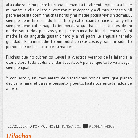
«La cabeza de mi padre funciona de manera totalmente opuesta a la de
mi madre: a ella le late el corazón muy deprisa y a él muy despacio. MI
padre necesita dormir muchas horas y mi madre podría vivir sin dormir. El
siempre tiene frío cuando hace frío y calor cuando hace calor, y ella
siempre tiene calor, haga la temperatura que haga. Los dientes de mi
madre son todos postizos y mi padre nunca ha ido al dentista. A mi
madre le da angustia gastar dinero y a mi padre le angustia tenerlo
guardado. Para mi madre, lo primordial son sus cosas y para mi padre, lo
primordial son las cosas de su madre»
Piscinas que no cubren os llevará a vuestros veranos de la infancia, a
oler a cloro todo el día y andar descalzo. A pensar que todo va a seguir
siempre igual.
Y con esto y un mes entero de vacaciones por delante que pienso
dedicar a mirar el paisaje, pensarlo y leerlo, hasta los encadenados de
agosto.
26.7.21
ESCRITO POR MOLINOS
EN:
PENSANDO..
9 COMENTARIOS
Hilachas