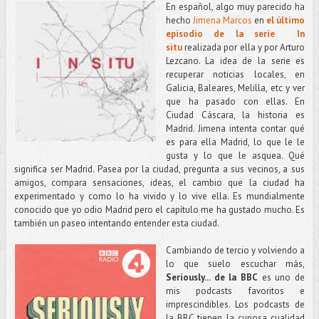
En español, algo muy parecido ha
hecho
Jimena Marcos
en
el último
episodio de la serie In
situ
realizada por ella y por Arturo
Lezcano. La idea de la serie es
recuperar noticias locales, en
Galicia, Baleares, Melilla, etc y ver
que ha pasado con ellas. En
Ciudad Cáscara, la historia es
Madrid. Jimena intenta contar qué
es para ella Madrid, lo que le le
gusta y lo que le asquea. Qué
significa ser Madrid. Pasea por la ciudad, pregunta a sus vecinos, a sus
amigos, compara sensaciones, ideas, el cambio que la ciudad ha
experimentado y como lo ha vivido y lo vive ella. Es mundialmente
conocido que yo odio Madrid pero el capítulo me ha gustado mucho. Es
también un paseo intentando entender esta ciudad.
Cambiando de tercio y volviendo a
lo que suelo escuchar más,
Seriously... de la BBC
es uno de
mis podcasts favoritos e
imprescindibles. Los podcasts de
la BBC tienen la curiosa cualidad