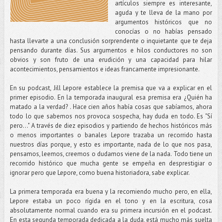
artículos siempre es interesante,
aguda y te lleva de la mano por
argumentos históricos que no
conocías o no habías pensado
hasta llevarte a una conclusión sorprendente o inquietante que te deja
pensando durante días. Sus argumentos e hilos conductores no son
obvios y son fruto de una erudición y una capacidad para hilar
acontecimientos, pensamientos e ideas francamente impresionante.
En su podcast, Jill Lepore establece la premisa que va a explicar en el
primer episodio. En la temporada inaugural esa premisa era ¿Quién ha
matado a la verdad? . Hace cien años había cosas que sabíamos, ahora
todo lo que sabemos nos provoca sospecha, hay duda en todo. Es "Sí
pero..." A través de diez episodios y partiendo de hechos históricos más
o menos importantes o banales Lepore trazaba un recorrido hasta
nuestros días porque, y esto es importante, nada de lo que nos pasa,
pensamos, leemos, creemos o dudamos viene de la nada. Todo tiene un
recorrido histórico que mucha gente se empeña en desprestigiar o
ignorar pero que Lepore, como buena historiadora, sabe explicar.
La primera temporada era buena y la recomiendo mucho pero, en ella,
Lepore estaba un poco rígida en el tono y en la escritura, cosa
absolutamente normal cuando era su primera incursión en el podcast.
En esta segunda temporada dedicada a la duda, está mucho más suelta