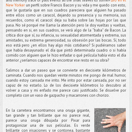
and memory trace of past events as the snail leaves its slime»
Leo en el
New Yorker
un perfil sobre Francis Bacon y su vida y me quedo con esto,
que le gustaría que en sus cuadros pareciera que alguien ha pasado
entre ellos como un caracol, dejando su presencia y su memoria, sus
recuerdos, como el caracol deja su baba sobre las hojas por las que
pasa. No sé porqué me llama la atención pero le doy vueltas y vueltas,
pensando en si, en sus cuadros, se verá algo de la “baba” de Bacon. La
crítica dice que sí, su infancia, su sexualidad atormentada y extrema, sus
amistades, su extrema generosidad, su obsesión por las bocas. Sí, todo
eso está pero ¿en ellos hay algo más cotidiano? Si pudiéramos saber
que había desayunado el día que pintó determinada cuadro o si había
comido con alguien que le hizo enfadar o qué película había visto el día
anterior ¿seríamos capaces de encontrar ese resto en su obra?
Salimos a dar un paseo que se convierte en diecisiete kilómetros de
caminata. Cuando nos quedan veinte minutos me pongo de mal humor,
cuando estoy cansada me irrito. Me irrito por estar cansada, por no ser
capaz de no estarlo. Lo de los diecisiete kilómetros lo descubro al
volver a casa y mi enfado me parece casi justificado. Se disuelve por
completo con un vaso de gazpacho y macarrones con chorizo.
En la carretera encontramos una oruga gigante,
tan grande y tan brillante que no parece real,
parece una oruga dibujada por Pixar para
protagonizar una de sus películas. Es verde
brillante con irisaciones y se contonea, bastante