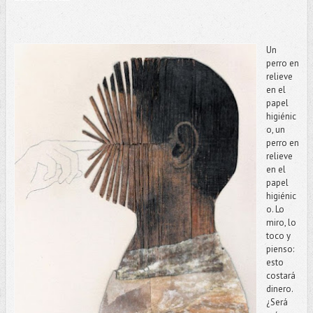
Un
perro en
relieve
en el
papel
higiénic
o, un
perro en
relieve
en el
papel
higiénic
o. Lo
miro, lo
toco y
pienso:
esto
costará
dinero.
¿Será