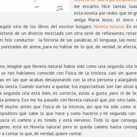
me encantó. Hice tantas loa
esta novela por redes que mi g
amiga María Jesús, el único 
galó otro de los libros del escritor búlgaro:
Novela natural.
En e
storia de un divorcio mezclada con otra serie de reflexiones, retaz
el hilo conductor: la historia de las palabras, el lenguaje, las mosc
 paletadas de arena, para no hablar de lo que, de verdad, le afecta,
no, imaginé que Novela natural había sido como una segunda cita t
 yo nos habíamos conocido con Física de la tristeza, casi sin quere
as en las que acabas desayunando con la otra persona y alargánd
 la siesta. Cuando vuelves a quedar, tus expectativas son tan altas 
segunda cita está bien, es correcta, estás a gusto, pero ni de le
la primera. Eso me ha pasado con Novela natural que, por otro lado,
9 mucho antes que Física de la tristeza, así que ha sido como si
Gospodínov que sabe lo que hace y como hacerlo y mi segunda con
usca el camino y es tímido y está nervioso. Todo lo que consegu
ingenio, está en Novela natural pero le queda camino hasta conseg
 a contar lo que, de verdad, quiere contar.