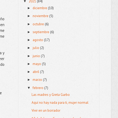
2021
(84)
▼
diciembre
(10)
►
noviembre
(5)
►
eño
octubre
(6)
 en
►
 me
septiembre
(6)
►
 me
agosto
(17)
►
julio
(2)
►
a y
junio
(7)
►
eer
mayo
(5)
►
ido
abril
(7)
►
marzo
(7)
►
febrero
(7)
▼
ue
Las madres y Greta Garbo
Aquí no hay nada para ti, mujer normal
Vivir en un borrador