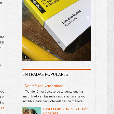
on
a
 me
as!
 ir
o
ENTRADAS POPULARES
De profesión, vendehúmos
ado
"Vendehúmos", dícese de la gente que ha
encontrado en las redes sociales un altavoz
que
increíble para decir obviedades de manera...
cho
 la
CARI, CHURRI, CHATA...Y DEMÁS
v
y
HORRORES