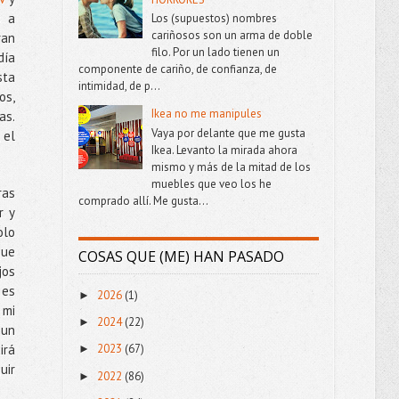
s a
Los (supuestos) nombres
cariñosos son un arma de doble
ran
filo. Por un lado tienen un
día
componente de cariño, de confianza, de
sta
intimidad, de p...
os,
Ikea no me manipules
as.
Vaya por delante que me gusta
 el
Ikea. Levanto la mirada ahora
mismo y más de la mitad de los
muebles que veo los he
ras
comprado allí. Me gusta...
r y
olo
que
COSAS QUE (ME) HAN PASADO
jos
 es
2026
(1)
►
 mi
2024
(22)
►
 un
irá
2023
(67)
►
uir
2022
(86)
►