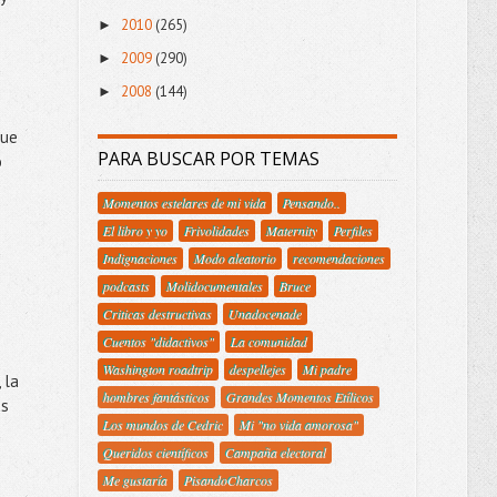
2010
(265)
►
2009
(290)
►
2008
(144)
►
que
PARA BUSCAR POR TEMAS
o
Momentos estelares de mi vida
Pensando..
El libro y yo
Frivolidades
Maternity
Perfiles
Indignaciones
Modo aleatorio
recomendaciones
podcasts
Molidocumentales
Bruce
Criticas destructivas
Unadocenade
Cuentos "didactivos"
La comunidad
Washington roadtrip
despellejes
Mi padre
 la
hombres fantásticos
Grandes Momentos Etílicos
as
Los mundos de Cedric
Mi "no vida amorosa"
Queridos científicos
Campaña electoral
Me gustaría
PisandoCharcos