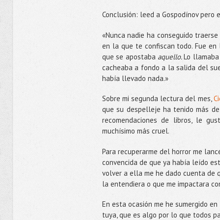
Conclusión: leed a Gospodínov pero e
«Nunca nadie ha conseguido traerse 
en la que te confiscan todo. Fue en 
que se apostaba
aquello.
Lo llamaba
cacheaba a fondo a la salida del su
había llevado nada.»
Sobre mi segunda lectura del mes,
Ci
que su despelleje ha tenido más de v
recomendaciones de libros, le gus
muchísimo más cruel.
Para recuperarme del horror me lanc
convencida de que ya había leído est
volver a ella me he dado cuenta de 
la entendiera o que me impactara com
En esta ocasión me he sumergido en l
tuya, que es algo por lo que todos 