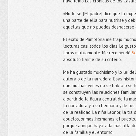
haya leído Las crónicas de los Cazal
«No lo sé. [Mi padre] dice que la expe
una parte de ella para nutrirse y deb
aquellas que no puedes deshacerse de
El éxito de Pamplona me trajo mucho
lecturas casi todos los días. Le gu
libros mutuamente. Me recomendó
S
absoluto fiarme de su criterio.
Me ha gustado muchísimo y lo leí del 
autora o de la narradora. Esas histor
que muchas veces no se habla o se ha
se construyen las relaciones familiare
a partir de la figura central de la ma
la narradora y a su hermano y de los
de la realidad. La niña Leonor, la tí
abuelos, primos, hermanos, el pueblo,
porque aunque haya vida más allá de
de la familia y el entorno.