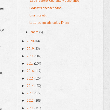
12 de febrero. Cuarenta y ocho años
Podcasts encadenados
ner
Una lista útil
Lecturas encadenadas. Enero
, a
enero
(5)
►
2020
(84)
►
e
2019
(82)
►
2018
(107)
►
2017
(104)
►
a
2016
(117)
►
o,
2015
(124)
►
2014
(130)
►
2013
(177)
►
2012
(206)
►
2011
(219)
►
y