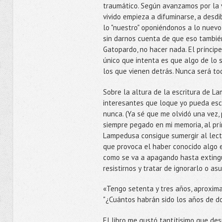
traumático. Según avanzamos por la 
vivido empieza a difuminarse, a desd
lo "nuestro" oponiéndonos a lo nuevo
sin darnos cuenta de que eso tambié
Gatopardo, no hacer nada. El príncip
único que intenta es que algo de lo su
los que vienen detrás. Nunca será to
Sobre la altura de la escritura de 
interesantes que loque yo pueda escr
nunca. (Ya sé que me olvidó una vez,
siempre pegado en mi memoria, al prínc
Lampedusa consigue sumergir al lecto
que provoca el haber conocido algo e
como se va a apagando hasta exting
resistirnos y tratar de ignorarlo o a
«Tengo setenta y tres años, aproximad
"¿Cuántos habrán sido los años de dol
El libro me gustó tantítisimo que des