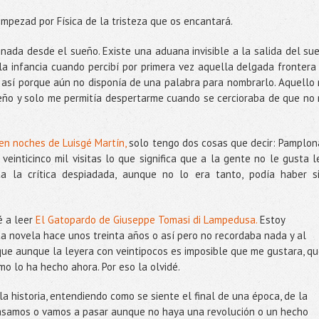
mpezad por Física de la tristeza que os encantará.
nada desde el sueño. Existe una aduana invisible a la salida del su
la infancia cuando percibí por primera vez aquella delgada frontera
 así porque aún no disponía de una palabra para nombrarlo. Aquello
eño y solo me permitía despertarme cuando se cercioraba de que no
en noches de Luisgé Martín,
solo tengo dos cosas que decir: Pamplon
einticinco mil visitas lo que significa que a la gente no le gusta l
ta la crítica despiadada, aunque no lo era tanto, podía haber s
é a leer
El Gatopardo de Giuseppe Tomasi di Lampedusa.
Estoy
a novela hace unos treinta años o así pero no recordaba nada y al
que aunque la leyera con veintipocos es imposible que me gustara, q
o lo ha hecho ahora. Por eso la olvidé.
a historia, entendiendo como se siente el final de una época, de la
pasamos o vamos a pasar aunque no haya una revolución o un hecho