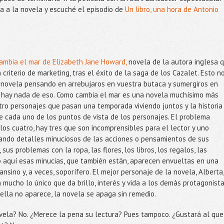
a a la novela y escuché el episodio de
Un libro, una hora de Antonio
ambia el mar de Elizabeth Jane Howard,
novela de la autora inglesa 
 criterio de marketing, tras el éxito de la saga de los Cazalet. Esto n
e novela pensando en arrebujaros en vuestra butaca y sumergiros en
no hay nada de eso. Como cambia el mar es una novela muchísimo más
atro personajes que pasan una temporada viviendo juntos y la historia
 cada uno de los puntos de vista de los personajes. El problema
os cuatro, hay tres que son incomprensibles para el lector y uno
ando detalles minuciosos de las acciones o pensamientos de sus
sus problemas con la ropa, las flores, los libros, los regalos, las
o aquí esas minucias, que también están, aparecen envueltas en una
nsino y, a veces, soporífero. El mejor personaje de la novela, Alberta,
 mucho lo único que da brillo, interés y vida a los demás protagonist
 ella no aparece, la novela se apaga sin remedio.
ela? No. ¿Merece la pena su lectura? Pues tampoco. ¿Gustará al que