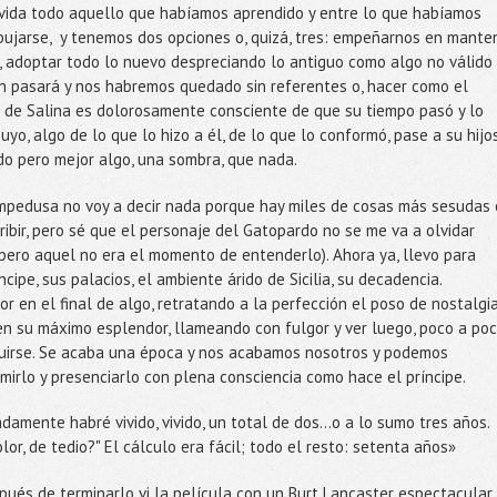
vida todo aquello que habíamos aprendido y entre lo que habíamos
ibujarse, y tenemos dos opciones o, quizá, tres: empeñarnos en mante
, adoptar todo lo nuevo despreciando lo antiguo como algo no válido
n pasará y nos habremos quedado sin referentes o, hacer como el
e de Salina es dolorosamente consciente de que su tiempo pasó y lo
yo, algo de lo que lo hizo a él, de lo que lo conformó, pase a su hijos
do pero mejor algo, una sombra, que nada.
Lampedusa no voy a decir nada porque hay miles de cosas más sesudas 
ibir, pero sé que el personaje del Gatopardo no se me va a olvidar
 pero aquel no era el momento de entenderlo). Ahora ya, llevo para
ipe, sus palacios, el ambiente árido de Sicilia, su decadencia.
r en el final de algo, retratando a la perfección el poso de nostalgi
n su máximo esplendor, llameando con fulgor y ver luego, poco a poc
uirse. Se acaba una época y nos acabamos nosotros y podemos
sumirlo y presenciarlo con plena consciencia como hace el príncipe.
amente habré vivido, vivido, un total de dos...o a lo sumo tres años.
or, de tedio?" El cálculo era fácil; todo el resto: setenta años»
pués de terminarlo vi la película con un Burt Lancaster espectacular 