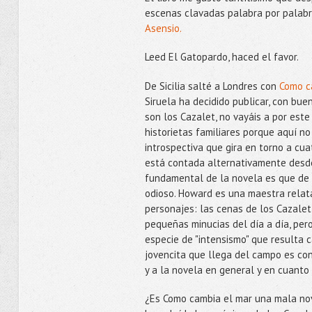
escenas clavadas palabra por palabr
Asensio.
Leed El Gatopardo, haced el favor.
De Sicilia salté a Londres con
Como c
Siruela ha decidido publicar, con buen
son los Cazalet, no vayáis a por est
historietas familiares porque aquí 
introspectiva que gira en torno a cu
está contada alternativamente desde
fundamental de la novela es que de l
odioso. Howard es una maestra relat
personajes: las cenas de los Cazalet, 
pequeñas minucias del día a día, per
especie de "intensismo" que resulta ca
jovencita que llega del campo es con
y a la novela en general y en cuanto
¿Es Como cambia el mar una mala nov