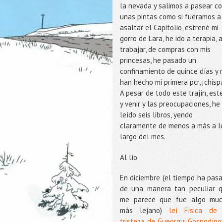
la nevada y salimos a pasear c
unas pintas como si fuéramos a
asaltar el Capitolio, estrené mi
gorro de Lara, he ido a terapia, 
trabajar, de compras con mis
princesas, he pasado un
confinamiento de quince días y
han hecho mi primera pcr, ¡chisp
A pesar de todo este trajín, este
y venir y las preocupaciones, he
leído seis libros, yendo
claramente de menos a más a l
largo del mes.
Al lío.
En diciembre (el tiempo ha pas
de una manera tan peculiar 
me parece que fue algo mu
más lejano)
leí Física de
tristeza de Gueorgui Gospodíno