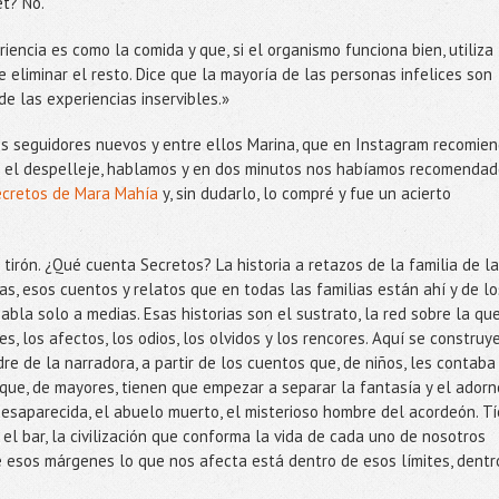
et? No.
riencia es como la comida y que, si el organismo funciona bien, utiliza
e eliminar el resto. Dice que la mayoría de las personas infelices son
 las experiencias inservibles.»
s seguidores nuevos y entre ellos Marina, que en Instagram recomie
stó el despelleje, hablamos y en dos minutos nos habíamos recomenda
ecretos de Mara Mahía
y, sin dudarlo, lo compré y fue un acierto
tirón. ¿Qué cuenta Secretos? La historia a retazos de la familia de la
ias, esos cuentos y relatos que en todas las familias están ahí y de lo
bla solo a medias. Esas historias son el sustrato, la red sobre la qu
s, los afectos, los odios, los olvidos y los rencores. Aquí se construy
dre de la narradora, a partir de los cuentos que, de niños, les contaba
 que, de mayores, tienen que empezar a separar la fantasía y el adorn
a desaparecida, el abuelo muerto, el misterioso hombre del acordeón. Tí
 el bar, la civilización que conforma la vida de cada uno de nosotros
 esos márgenes lo que nos afecta está dentro de esos límites, dentr