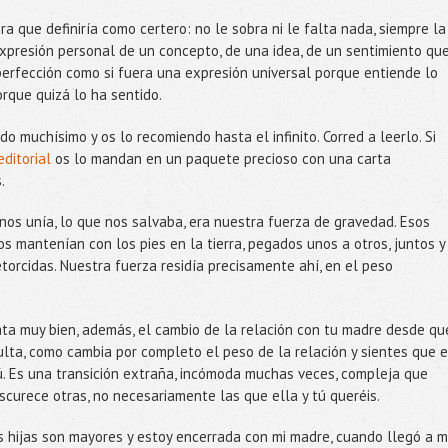
ra que definiría como certero: no le sobra ni le falta nada, siempre la
expresión personal de un concepto, de una idea, de un sentimiento que
 perfección como si fuera una expresión universal porque entiende lo
orque quizá lo ha sentido.
 muchísimo y os lo recomiendo hasta el infinito. Corred a leerlo. Si
editorial
os lo mandan en un paquete precioso con una carta
s.
nos unía, lo que nos salvaba, era nuestra fuerza de gravedad. Esos
s mantenían con los pies en la tierra, pegados unos a otros, juntos y
torcidas. Nuestra fuerza residía precisamente ahí, en el peso
»
a muy bien, además, el cambio de la relación con tu madre desde qu
lta, como cambia por completo el peso de la relación y sientes que e
 tú. Es una transición extraña, incómoda muchas veces, compleja que
scurece otras, no necesariamente las que ella y tú queréis.
s hijas son mayores y estoy encerrada con mi madre, cuando llegó a m