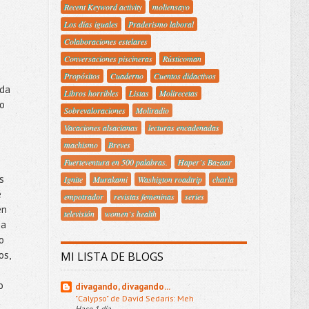
Recent Keyword activity
moliensayo
Los días iguales
Praderismo laboral
Colaboraciones estelares
Conversaciones piscineras
Rústicoman
Propósitos
Cuaderno
Cuentos didactivos
nda
Libros horribles
Listas
Molirecetas
do
Sobrevaloraciones
Moliradio
Vacaciones alsacianas
lecturas encadenadas
machismo
Breves
Fuerteventura en 500 palabras.
Haper´s Bazaar
s
Ignite
Murakami
Washigton roadtrip
charla
e
empotrador
revistas femeninas
series
en
televisión
women´s health
 a
o
os,
MI LISTA DE BLOGS
o
divagando, divagando...
"Calypso" de David Sedaris: Meh
Hace 1 día