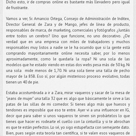
Dicho esto, ir de compras online es bastante más llevadero pero igual
de frustrante.
Vamos a ver, Sr. Amancio Ortega, Consejo de Administración de Inditex,
Director General de Zara y de Mango, jefes de línea de producto,
responsables de marca, de marketing, comerciales y fotógrafos ¿Juntáis
entre todos un cerebro? Uno que funcione, no uno decorativo. ¿De
verdad que en una empresa con miles de trabajadores y muchos
responsables muy listos a nadie se le ha ocurrido que si la gente está
comprando mayoritariamente online necesita saber, por lo menos
aproximadamente, como le quedaría la ropa? Ni una sola de las
modelos que he estado viendo en estas dos webs pesa más de 50 kg. Ni
una sola mide menos de 1,70. Ni una sola tiene una talla de pecho
mayor de la 85B. Eso sí, por algún misterioso proceso evolutivo, todas
tienen un 40 de pie.
Estaba acostumbrada a ir a Zara, mirar vaqueros y sacar de la mesa de
"jeans de mujer" una talla 32 que es algo que básicamente le sirve a las
patas de las sillas de mi comedor. Si tienes algo más que huesos y
tendones es imposible que eso te entre. Ayer vi a una influencer en IG,
decir que para saber si unos vaqueros te sirven sin probártelos lo que
tienes que hacer es rodearte el cuello con la cinturilla y si te abrochan
es que te están perfectos. Lo sé, yo sigo estupefacta con semejante dato.
Bien, pues según esta teoría tan científica, si te valen esos vaqueros de