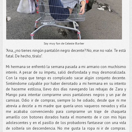
Soy muy fan de Celeste Barber
"Ana, ¿no tienes ningún pantalón negro decente? No, ese no vale. Te está
fatal. De hecho, tíralo".
Mi hermana se enfrentó la semana pasada a mi armario con muchísimo
interés. A pesar de su ímpetu, salió desfondada y muy desmoralizada.
Con la ropa que tengo es complicado sacar algún conjunto decente.
Sintiéndome culpable por haber derrotado a mi hermana en su intento
de hacerme estilosa, llevo dos días navegando las rebajas de Zara y
Mango para intentar comprarme unos pantalones negros y un par de
camisas. Odio ir de compras, siempre lo he odiado, desde que ni me
atrevía a decirle a mi madre que quería unos vaqueros nevados y ella
me acababa convenciendo para comprarme un traje de chaqueta
amarillo con botones dorados hasta el momento de ir con mis hijas
adolescentes y en el pasillo de los probadores fantasear con una vida
de soltería sin descendencia. No me gusta la ropa ni ir de compras.