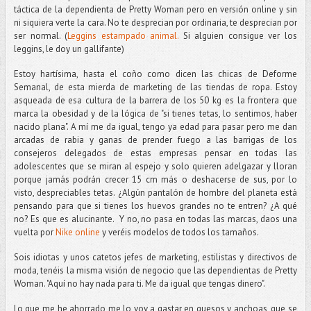
táctica de la dependienta de Pretty Woman pero en versión online y sin
ni siquiera verte la cara. No te desprecian por ordinaria, te desprecian por
ser normal. (
Leggins estampado animal.
Si alguien consigue ver los
leggins, le doy un gallifante)
Estoy hartísima, hasta el coño como dicen las chicas de Deforme
Semanal, de esta mierda de marketing de las tiendas de ropa. Estoy
asqueada de esa cultura de la barrera de los 50 kg es la frontera que
marca la obesidad y de la lógica de "si tienes tetas, lo sentimos, haber
nacido plana". A mí me da igual, tengo ya edad para pasar pero me dan
arcadas de rabia y ganas de prender fuego a las barrigas de los
consejeros delegados de estas empresas pensar en todas las
adolescentes que se miran al espejo y solo quieren adelgazar y lloran
porque jamás podrán crecer 15 cm más o deshacerse de sus, por lo
visto, despreciables tetas. ¿Algún pantalón de hombre del planeta está
pensando para que si tienes los huevos grandes no te entren? ¿A qué
no? Es que es alucinante. Y no, no pasa en todas las marcas, daos una
vuelta por
Nike online
y veréis modelos de todos los tamaños.
Sois idiotas y unos catetos jefes de marketing, estilistas y directivos de
moda, tenéis la misma visión de negocio que las dependientas de Pretty
Woman. "Aquí no hay nada para ti. Me da igual que tengas dinero".
Lo que me he ahorrado me lo voy a gastar en quesos y anchoas, que se