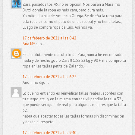
Zara, pasados los 45, no es opción. Nos pasan a Massimo
Dutti, donde la ropa es más cara, pero dura más.
Yo odio a la hija de Amancio Ortega. Se diseña la ropa para
ella (que es como el palo de una escoba) y no tiene tetas.,
Luego se compra ropa de lujo. Así nos va.
17 de febrero de 2021 a las 0:42
Ana Mª
dijo...
Es absolutamente ridículo lo de Zara, nunca he encontrado
nada y de hecho ¡¡odio Zara!! 1,55 52 kg y 90 F, me compro la
ropa en las tallas petite de Zalando.
17 de febrero de 2021 a las 6:27
Anónimo dijo...
Lo que no entiendo es reinvidicar tallas reales , acordes con
tu cuerpo etc.. y en la misma entrada vilipendiar la talla 32 ,
que puede ser igual de real para algunas mujeres que la talla
52.
habra que aceptar todas las tallas formas sin discriminación
y desde el respeto.
17 de febrero de 2021 a las 9:40