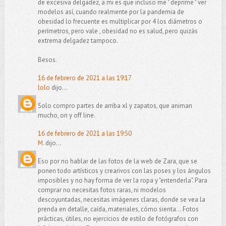
de excesiva delgadez, a mi es que incluso me " deprime " ver
modelos así, cuando realmente por la pandemia de
obesidad lo frecuente es multiplicar por 4 los diámetros o
perímetros, pero vale , obesidad no es salud, pero quizás
extrema delgadez tampoco.
Besos.
16 de febrero de 2021 a las 19:17
lolo
dijo...
Solo compro partes de arriba xl y zapatos, que animan
mucho, on y off line.
16 de febrero de 2021 a las 19:50
M.
dijo...
Eso por no hablar de las fotos de la web de Zara, que se
ponen todo artísticos y crearivos con las poses y los ángulos
imposibles y no hay forma de ver la ropa y "entenderla". Para
comprar no necesitas fotos raras, ni modelos
descoyuntadas, necesitas imágenes claras, donde se vea la
prenda en detalle, caída, materiales, cómo sienta... Fotos
prácticas, útiles, no ejercicios de estilo de fotógrafos con