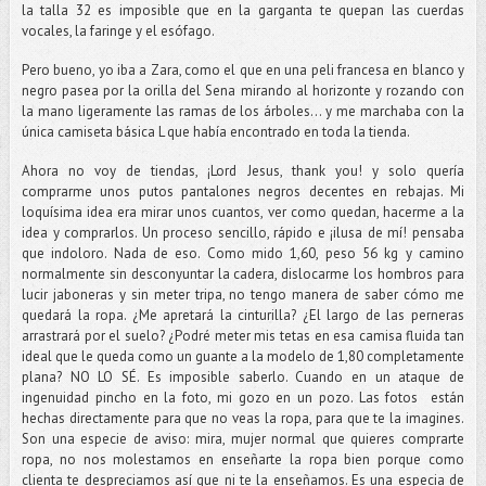
la talla 32 es imposible que en la garganta te quepan las cuerdas
vocales, la faringe y el esófago.
Pero bueno, yo iba a Zara, como el que en una peli francesa en blanco y
negro pasea por la orilla del Sena mirando al horizonte y rozando con
la mano ligeramente las ramas de los árboles... y me marchaba con la
única camiseta básica L que había encontrado en toda la tienda.
Ahora no voy de tiendas, ¡Lord Jesus, thank you! y solo quería
comprarme unos putos pantalones negros decentes en rebajas. Mi
loquísima idea era mirar unos cuantos, ver como quedan, hacerme a la
idea y comprarlos. Un proceso sencillo, rápido e ¡ilusa de mí! pensaba
que indoloro. Nada de eso. Como mido 1,60, peso 56 kg y camino
normalmente sin desconyuntar la cadera, dislocarme los hombros para
lucir jaboneras y sin meter tripa, no tengo manera de saber cómo me
quedará la ropa. ¿Me apretará la cinturilla? ¿El largo de las perneras
arrastrará por el suelo? ¿Podré meter mis tetas en esa camisa fluida tan
ideal que le queda como un guante a la modelo de 1,80 completamente
plana? NO LO SÉ. Es imposible saberlo. Cuando en un ataque de
ingenuidad pincho en la foto, mi gozo en un pozo. Las fotos están
hechas directamente para que no veas la ropa, para que te la imagines.
Son una especie de aviso: mira, mujer normal que quieres comprarte
ropa, no nos molestamos en enseñarte la ropa bien porque como
clienta te despreciamos así que ni te la enseñamos. Es una especia de