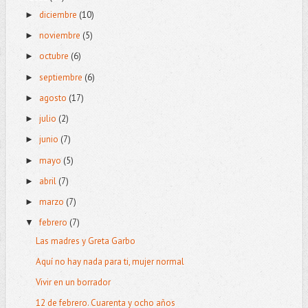
diciembre
(10)
►
noviembre
(5)
►
octubre
(6)
►
septiembre
(6)
►
agosto
(17)
►
julio
(2)
►
junio
(7)
►
mayo
(5)
►
abril
(7)
►
marzo
(7)
►
febrero
(7)
▼
Las madres y Greta Garbo
Aquí no hay nada para ti, mujer normal
Vivir en un borrador
12 de febrero. Cuarenta y ocho años