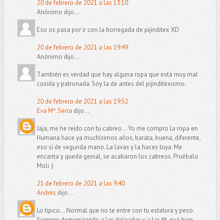
20 de febrero de 2021 a las 13:10
Anónimo dijo...
Eso os pasa por ir con la borregada de pijinditex XD
20 de febrero de 2021 a las 19:49
Anónimo dijo...
También es verdad que hay alguna ropa que está muy mal
cosida y patronada. Soy la de antes del pijinditexismo.
20 de febrero de 2021 a las 19:52
Eva Mª. Serra
dijo...
Jaja, me he reído con tu cabreo... Yo me compro la ropa en
Humana hace ya muchísimos años, barata, buena, diferente,
eso sí de segunda mano. La lavas y la haces tuya. Me
encanta y queda genial, se acabaron los cabreos. Pruébalo
Moli :)
21 de febrero de 2021 a las 9:40
Andrés
dijo...
Lo típico... Normal que no te entre con tu estatura y peso.
Siempre demonizando a las delgadas y a las fit, qué bien