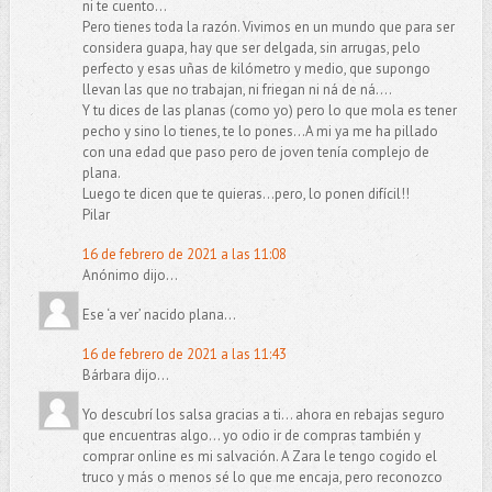
ni te cuento...
Pero tienes toda la razón. Vivimos en un mundo que para ser
considera guapa, hay que ser delgada, sin arrugas, pelo
perfecto y esas uñas de kilómetro y medio, que supongo
llevan las que no trabajan, ni friegan ni ná de ná....
Y tu dices de las planas (como yo) pero lo que mola es tener
pecho y sino lo tienes, te lo pones...A mi ya me ha pillado
con una edad que paso pero de joven tenía complejo de
plana.
Luego te dicen que te quieras...pero, lo ponen difícil!!
Pilar
16 de febrero de 2021 a las 11:08
Anónimo dijo...
Ese ‘a ver’ nacido plana...
16 de febrero de 2021 a las 11:43
Bárbara dijo...
Yo descubrí los salsa gracias a ti... ahora en rebajas seguro
que encuentras algo... yo odio ir de compras también y
comprar online es mi salvación. A Zara le tengo cogido el
truco y más o menos sé lo que me encaja, pero reconozco