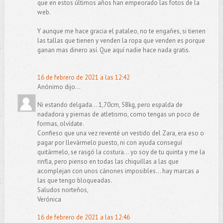
que en estos últimos años han empeorado las fotos de la
web.
Y aunque me hace gracia el pataleo, no te engañes, si tienen
las tallas que tienen y venden la ropa que venden es porque
ganan mas dinero así. Que aquí nadie hace nada gratis.
16 de febrero de 2021 a las 12:42
Anónimo dijo...
Ni estando delgada... 1,70cm, 58kg, pero espalda de
nadadora y piernas de atletismo, como tengas un poco de
formas, olvídate.
Confieso que una vez reventé un vestido del Zara, era eso o
pagar por llevármelo puesto, ni con ayuda conseguí
quitármelo, se rasgó la costura... yo soy de tu quinta y me la
rinfla, pero pienso en todas las chiquillas a las que
acomplejan con unos cánones imposibles... hay marcas a
las que tengo bloqueadas.
Saludos norteños,
Verónica
16 de febrero de 2021 a las 12:46