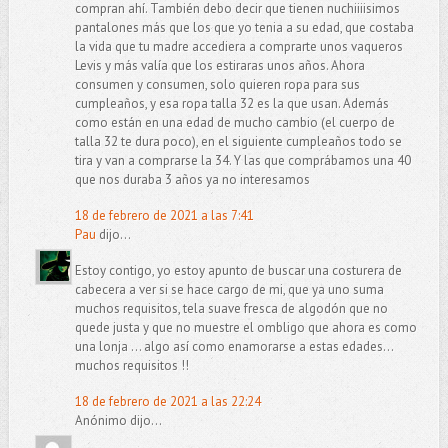
compran ahí. También debo decir que tienen nuchiiiisimos
pantalones más que los que yo tenia a su edad, que costaba
la vida que tu madre accediera a comprarte unos vaqueros
Levis y más valía que los estiraras unos años. Ahora
consumen y consumen, solo quieren ropa para sus
cumpleaños, y esa ropa talla 32 es la que usan. Además
como están en una edad de mucho cambio (el cuerpo de
talla 32 te dura poco), en el siguiente cumpleaños todo se
tira y van a comprarse la 34. Y las que comprábamos una 40
que nos duraba 3 años ya no interesamos
18 de febrero de 2021 a las 7:41
Pau
dijo...
Estoy contigo, yo estoy apunto de buscar una costurera de
cabecera a ver si se hace cargo de mi, que ya uno suma
muchos requisitos, tela suave fresca de algodón que no
quede justa y que no muestre el ombligo que ahora es como
una lonja ... algo así como enamorarse a estas edades...
muchos requisitos !!
18 de febrero de 2021 a las 22:24
Anónimo dijo...