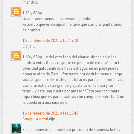
Pilar
dijo...
1.78 y 80 kg.
Lo que viene siendo una persona grande.
Recuerdo que en desigual me tuve que comprar pantalones
de hombre.
16 de febrero de 2021 a las 15:18
C
dijo...
1.60 y 65 kg... y del otro lado del charco, donde solo las
adolescentes flacas (especie en peligro de extinción por la
obesidad galopante que hace estragos en mi país) puede
ponerse algo de Zara... frustrante por decir lo menos. Larga
vida al spandex de los leggins básicos para andar por la vida.
Comprar extra extra grande y ajustarlo en la tripa y las
tetas... y date una vuelta por amazon! Esta peor con tanta
ropa china que es para asiaticas con cuerpo de palo. Un G no
le queda ni a una niña de 6...
16 de febrero de 2021 a las 15:45
Amapola Azzul
dijo...
Se ha impuesto un modelo o prototipo de supuesta belleza