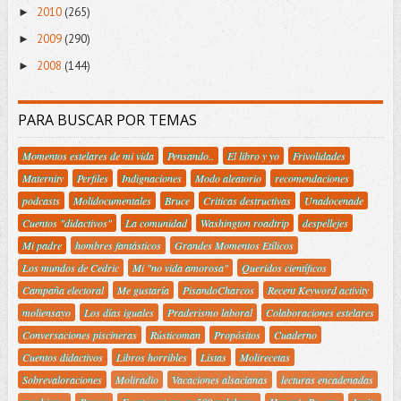
2010
(265)
►
2009
(290)
►
2008
(144)
►
PARA BUSCAR POR TEMAS
Momentos estelares de mi vida
Pensando..
El libro y yo
Frivolidades
Maternity
Perfiles
Indignaciones
Modo aleatorio
recomendaciones
podcasts
Molidocumentales
Bruce
Criticas destructivas
Unadocenade
Cuentos "didactivos"
La comunidad
Washington roadtrip
despellejes
Mi padre
hombres fantásticos
Grandes Momentos Etílicos
Los mundos de Cedric
Mi "no vida amorosa"
Queridos científicos
Campaña electoral
Me gustaría
PisandoCharcos
Recent Keyword activity
moliensayo
Los días iguales
Praderismo laboral
Colaboraciones estelares
Conversaciones piscineras
Rústicoman
Propósitos
Cuaderno
Cuentos didactivos
Libros horribles
Listas
Molirecetas
Sobrevaloraciones
Moliradio
Vacaciones alsacianas
lecturas encadenadas