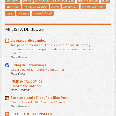
machismo
Breves
Fuerteventura en 500 palabras.
Haper´s Bazaar
Ignite
Murakami
Washigton roadtrip
charla
empotrador
revistas femeninas
series
televisión
women´s health
MI LISTA DE BLOGS
divagando, divagando...
Tras poco domir, mírate 4 pelis en las 12 horas de avión y
termina en la cama esponjosa de un apartamento de ex-pat
[Méx 1]
Hace 8 horas
El blog de Lahierbaroja
La casa de los lamentos, Helen Garner
Hace 6 días
INCIDENTAL COMICS
Bored of the Ordinary
Hace 1 semana
Ese punto azul pálido (Pale Blue Dot)
'Ese punto azul pálido' cumple 16 años
Hace 4 meses
EL CHICO DE LA CONSUELO