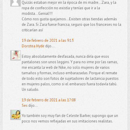
Quizás estaban mejor en la época de mi madre...Zara, y la
ropa de confección no existía y tenías que ir a la
modista...Genial!!!
Cómo nos gusta quejarnos...Existen otras tiendas además
de Zara. Si Zara fuese francsa, seguro que los franceses no la
criticarían así
19 de febrero de 2021 a las 9:13
Dorotea Hyde
dijo...
Estoy absolutamente desfasada, nunca diría que esos
pantalones son unos leggins. Y para no irme por las ramas,
me encanta la web de Nike, no solo mujeres de varios
tamaños y formas, incluso embarazadas. Porque el remate
de todo esto son fotos de sujetadores de lactancia puestos
en mujeres palos, como si el embarazo fuera todavía tabú.
Un saludo.
19 de febrero de 2021 a las 17:08
Ses
dijo...
Yo también soy muy fan de Celeste Barber, supongo que un
poco nos vemos reflejadas en sus imitaciones realistas.