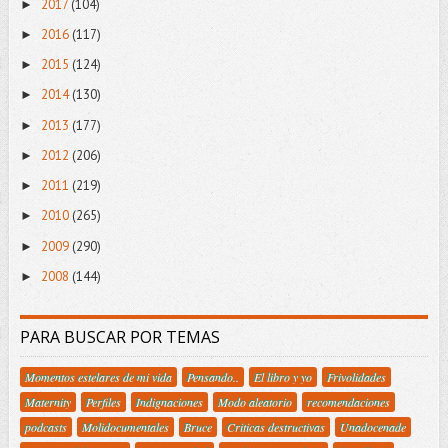
2017
(104)
►
2016
(117)
►
2015
(124)
►
2014
(130)
►
2013
(177)
►
2012
(206)
►
2011
(219)
►
2010
(265)
►
2009
(290)
►
2008
(144)
►
PARA BUSCAR POR TEMAS
Momentos estelares de mi vida
Pensando..
El libro y yo
Frivolidades
Maternity
Perfiles
Indignaciones
Modo aleatorio
recomendaciones
podcasts
Molidocumentales
Bruce
Criticas destructivas
Unadocenade