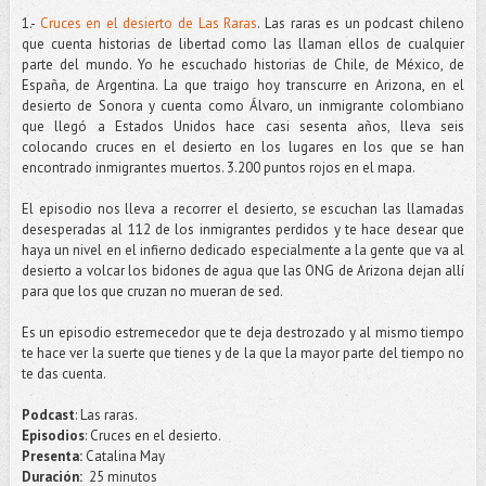
1.-
Cruces en el desierto de Las Raras
. Las raras es un podcast chileno
que cuenta historias de libertad como las llaman ellos de cualquier
parte del mundo. Yo he escuchado historias de Chile, de México, de
España, de Argentina. La que traigo hoy transcurre en Arizona, en el
desierto de Sonora y cuenta como Álvaro, un inmigrante colombiano
que llegó a Estados Unidos hace casi sesenta años, lleva seis
colocando cruces en el desierto en los lugares en los que se han
encontrado inmigrantes muertos. 3.200 puntos rojos en el mapa.
El episodio nos lleva a recorrer el desierto, se escuchan las llamadas
desesperadas al 112 de los inmigrantes perdidos y te hace desear que
haya un nivel en el infierno dedicado especialmente a la gente que va al
desierto a volcar los bidones de agua que las ONG de Arizona dejan allí
para que los que cruzan no mueran de sed.
Es un episodio estremecedor que te deja destrozado y al mismo tiempo
te hace ver la suerte que tienes y de la que la mayor parte del tiempo no
te das cuenta.
Podcast
: Las raras.
Episodios
: Cruces en el desierto.
Presenta:
Catalina May
Duración:
25 minutos