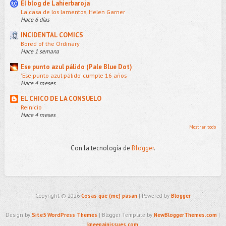
El blog de Lahierbaroja
La casa de los lamentos, Helen Garner
Hace 6 días
INCIDENTAL COMICS
Bored of the Ordinary
Hace 1 semana
Ese punto azul pálido (Pale Blue Dot)
'Ese punto azul pálido' cumple 16 años
Hace 4 meses
EL CHICO DE LA CONSUELO
Reinicio
Hace 4 meses
Mostrar todo
Con la tecnología de
Blogger
.
Copyright ©
2026
Cosas que (me) pasan
| Powered by
Blogger
Design by
Site5 WordPress Themes
| Blogger Template by
NewBloggerThemes.com
|
kneepainissues.com