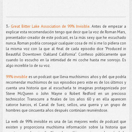
3.-
Great Bitter Lake Association de 99% Invisible
. Antes de empezar a
explicar esta recomendación tengo que decir que la voz de Roman Mars,
presentador-creador de este podcast, es la más sexy que he escuchado
nunca. Roman podría conseguir cualquier cosa de mí si me lo pidiera con
la misma voz con la que al final de cada episodio dice "Produced in
Beautiful Downtown Oakland California". Confieso públicamente que
cuando lo escucho en la intimidad de mi coche hasta me sonrojo. Es
algo increíble lo de su voz.
99% invisible
es un podcast que lleva muchísimos años y del que podría
recomendar muchísimos de sus episodios pero este es de los últimos y
cuenta una historia que al escucharla te imaginas protagonizada por
Steve McQueen o John Wayne o Robert Redford en un precioso
technicolor. Transcurre a finales de los años 60 y en ella aparecen
catorce barcos, el Canal de Suez, sellos, una guerra y un grupo de
hombres que cincuenta años después continúan reuniéndose.
La web de 99% invisible es una de las mejores webs de podcast que
existen y proporciona muchísima información sobre la historia que