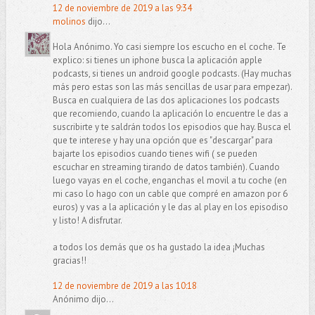
12 de noviembre de 2019 a las 9:34
molinos
dijo...
Hola Anónimo. Yo casi siempre los escucho en el coche. Te
explico: si tienes un iphone busca la aplicación apple
podcasts, si tienes un android google podcasts. (Hay muchas
más pero estas son las más sencillas de usar para empezar).
Busca en cualquiera de las dos aplicaciones los podcasts
que recomiendo, cuando la aplicación lo encuentre le das a
suscribirte y te saldrán todos los episodios que hay. Busca el
que te interese y hay una opción que es "descargar" para
bajarte los episodios cuando tienes wifi ( se pueden
escuchar en streaming tirando de datos también). Cuando
luego vayas en el coche, enganchas el movil a tu coche (en
mi caso lo hago con un cable que compré en amazon por 6
euros) y vas a la aplicación y le das al play en los episodiso
y listo! A disfrutar.
a todos los demás que os ha gustado la idea ¡Muchas
gracias!!
12 de noviembre de 2019 a las 10:18
Anónimo dijo...