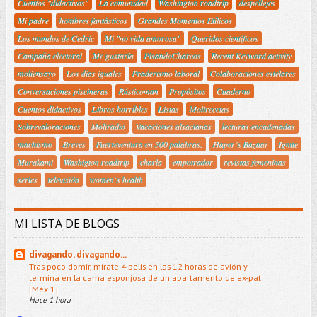
Cuentos "didactivos"
La comunidad
Washington roadtrip
despellejes
Mi padre
hombres fantásticos
Grandes Momentos Etílicos
Los mundos de Cedric
Mi "no vida amorosa"
Queridos científicos
Campaña electoral
Me gustaría
PisandoCharcos
Recent Keyword activity
moliensayo
Los días iguales
Praderismo laboral
Colaboraciones estelares
Conversaciones piscineras
Rústicoman
Propósitos
Cuaderno
Cuentos didactivos
Libros horribles
Listas
Molirecetas
Sobrevaloraciones
Moliradio
Vacaciones alsacianas
lecturas encadenadas
machismo
Breves
Fuerteventura en 500 palabras.
Haper´s Bazaar
Ignite
Murakami
Washigton roadtrip
charla
empotrador
revistas femeninas
series
televisión
women´s health
MI LISTA DE BLOGS
divagando, divagando...
Tras poco domir, mírate 4 pelis en las 12 horas de avión y
termina en la cama esponjosa de un apartamento de ex-pat
[Méx 1]
Hace 1 hora