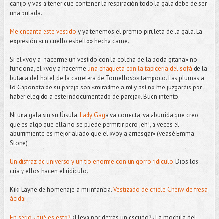
canijo y vas a tener que contener la respiración todo la gala debe de ser
una putada.
Me encanta este vestido
y ya tenemos el premio piruleta de la gala. La
expresión «un cuello esbelto» hecha carne.
Si el «voy a hacerme un vestido con la colcha de la boda gitana» no
funciona, el «voy a hacerme
una chaqueta con la tapicería del sofá
de la
butaca del hotel de la carretera de Tomelloso» tampoco. Las plumas a
lo Caponata de su pareja son «miradme a mí y así no me juzgaréis por
haber elegido a este indocumentado de pareja». Buen intento.
Ni una gala sin su Úrsula.
Lady Gag
a va correcta, va aburrida que creo
que es algo que ella no se puede permitir pero ¡eh!, a veces el
aburrimiento es mejor aliado que el «voy a arriesgar» (veasé Emma
Stone)
Un disfraz de universo y un tío enorme con un gorro ridículo
. Dios los
cría y ellos hacen el ridículo.
Kiki Layne de homenaje a mi infancia.
Vestizado de chicle Cheiw de fresa
ácida.
En serio ¿qué es esto?
¿Lleva por detrás un escudo? ¿La mochila del