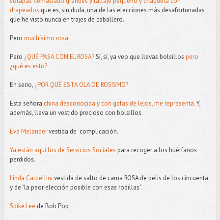
solapas demasiado grandes y tallaje pequeño y chaqueta con
drapeados
que es, sin duda, una de las elecciones más desafortunadas
que he visto nunca en trajes de caballero.
Pero
muchísimo rosa.
Pero
¿QUÉ PASA CON EL ROSA?
Sí, sí, ya veo que llevas bolsillos
pero
¿qué es esto?
En serio,
¿POR QUÉ ESTA OLA DE ROSISMO?
Esta señora
china desconocida y con gafas de lejos, me representa.
Y,
además, lleva un vestido precioso con bolsillos.
Eva Melander
vestida de complicación.
Ya están aquí los de Servicios Sociales
para recoger a los huérfanos
perdidos.
Linda Cardellini
vestida de salto de cama ROSA de pelis de los cincuenta
y de "la peor elección posible con esas rodillas".
Spike Lee
de Bob Pop