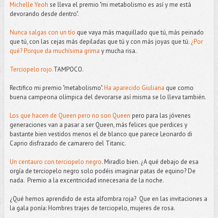
Michelle Yeoh
se lleva el premio "mi metabolismo es así y me está
devorando desde dentro".
Nunca salgas con un tío
que vaya más maquillado que tú, más peinado
que tú, con las cejas más depiladas que tú y con más joyas que tú.
¿Por
qué? Porque da muchísima grima
y mucha risa.
Terciopelo rojo.
TAMPOCO.
Rectifico mi premio "metabolismo".
Ha aparecido Giuliana
que como
buena campeona olímpica del devorarse así misma se lo lleva también.
Los que hacen de Queen pero no son Queen
pero para las jóvenes
generaciones van a pasar a ser Queen, más felices que perdices y
bastante bien vestidos menos el de blanco que parece Leonardo di
Caprio disfrazado de camarero del Titanic.
Un centauro con terciopelo negro
. Miradlo bien. ¿A qué debajo de esa
orgía de terciopelo negro solo podéis imaginar patas de equino? De
nada. Premio a la excentricidad innecesaria de la noche.
¿Qué hemos aprendido de esta alfombra roja? Que en las invitaciones a
la gala ponía: Hombres trajes de terciopelo, mujeres de rosa.