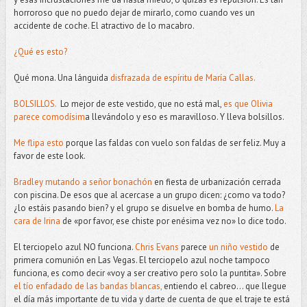
horroroso que no puedo dejar de mirarlo, como cuando ves un
accidente de coche. El atractivo de lo macabro.
¿Qué es esto?
Qué mona. Una lánguida
disfrazada de espíritu de María Callas.
BOLSILLOS.
Lo mejor de este vestido, que no está mal,
es que Olivia
parece comodísim
a llevándolo y eso es maravilloso. Y lleva bolsillos.
Me flipa esto
porque las faldas con vuelo son faldas de ser feliz. Muy a
favor de este look.
Bradley mutando a señor bonachón
en fiesta de urbanización cerrada
con piscina. De esos que al acercase a un grupo dicen: ¿como va todo?
¿lo estáis pasando bien? y el grupo se disuelve en bomba de humo.
La
cara de Irina
de «por favor, ese chiste por enésima vez no» lo dice todo.
El terciopelo azul NO funciona.
Chris Evans
parece
un niño vestido
de
primera comunión en Las Vegas. El terciopelo azul noche tampoco
funciona, es como decir «voy a ser creativo pero solo la puntita». Sobre
el tío enfadado de las bandas blancas,
entiendo el cabreo... que llegue
el día más importante de tu vida y darte de cuenta de que el traje te está