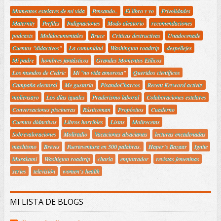
Momentos estelares de mi vida
Pensando..
El libro y yo
Frivolidades
Maternity
Perfiles
Indignaciones
Modo aleatorio
recomendaciones
podcasts
Molidocumentales
Bruce
Criticas destructivas
Unadocenade
Cuentos "didactivos"
La comunidad
Washington roadtrip
despellejes
Mi padre
hombres fantásticos
Grandes Momentos Etílicos
Los mundos de Cedric
Mi "no vida amorosa"
Queridos científicos
Campaña electoral
Me gustaría
PisandoCharcos
Recent Keyword activity
moliensayo
Los días iguales
Praderismo laboral
Colaboraciones estelares
Conversaciones piscineras
Rústicoman
Propósitos
Cuaderno
Cuentos didactivos
Libros horribles
Listas
Molirecetas
Sobrevaloraciones
Moliradio
Vacaciones alsacianas
lecturas encadenadas
machismo
Breves
Fuerteventura en 500 palabras.
Haper´s Bazaar
Ignite
Murakami
Washigton roadtrip
charla
empotrador
revistas femeninas
series
televisión
women´s health
MI LISTA DE BLOGS