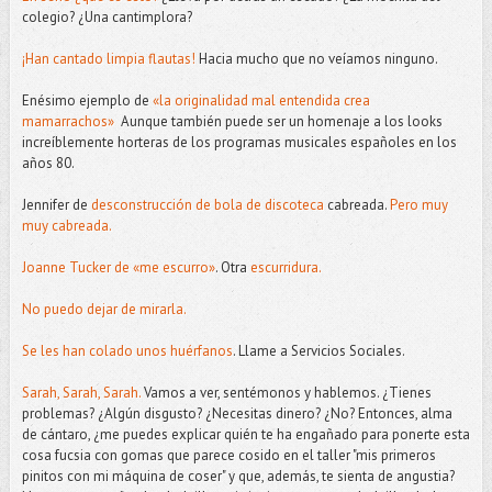
colegio? ¿Una cantimplora?
¡Han cantado limpia flautas!
Hacia mucho que no veíamos ninguno.
Enésimo ejemplo de
«la originalidad mal entendida crea
mamarrachos»
Aunque también puede ser un homenaje a los looks
increíblemente horteras de los programas musicales españoles en los
años 80.
Jennifer de
desconstrucción de bola de discoteca
cabreada.
Pero muy
muy cabreada.
Joanne Tucker de «me escurro»
. Otra
escurridura.
No puedo dejar de mirarla.
Se les han colado unos huérfanos
. Llame a Servicios Sociales.
Sarah, Sarah, Sarah.
Vamos a ver, sentémonos y hablemos. ¿Tienes
problemas? ¿Algún disgusto? ¿Necesitas dinero? ¿No? Entonces, alma
de cántaro, ¿me puedes explicar quién te ha engañado para ponerte esta
cosa fucsia con gomas que parece cosido en el taller "mis primeros
pinitos con mi máquina de coser" y que, además, te sienta de angustia?