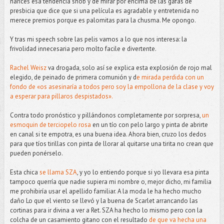
narices esa tendencia snob y de mirar por encima de las gafas de
presbicia que dice que si una película es agradable y entretenida no
merece premios porque es palomitas para la chusma. Me opongo.
Y tras mi speech sobre las pelis vamos a lo que nos interesa: la
frivolidad innecesaria pero molto facile e divertente.
Rachel Weisz
va drogada, solo así se explica esta explosión de rojo mal
elegido, de peinado de primera comunión y d
e mirada perdida con un
fondo de «os asesinaría a todos pero soy la empollona de la clase y voy
a esperar para pillaros despistados».
Contra todo pronóstico y pillándonos completamente por sorpresa,
un
esmoquin de terciopelo rosa
en un tío con pelo largo y pinta de abrirte
en canal si te empotra, es una buena idea. Ahora bien, cruzo los dedos
para que tíos tirillas con pinta de llorar al quitarse una tirita no crean que
pueden ponérselo.
Esta chica
se llama SZA
, y yo lo entiendo porque si yo llevara esa pinta
tampoco querría que nadie supiera mi nombre o, mejor dicho, mi familia
me prohibiría usar el apellido familiar. A la moda le ha hecho mucho
daño Lo que el viento se llevó y la buena de Scarlet arrancando las
cortinas para ir divina a ver a Ret. SZA ha hecho lo mismo pero con la
colcha de un casamiento gitano con el resultado
de que va hecha una