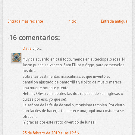
Entrada más reciente
Inicio
Entrada antigua
16 comentarios:
Dalia
dijo...
Muy de acuerdo en casi todo, menos en el terciopelo rosa. Ni
Jason puede salvar eso. Sam Elliot y Viggo, para comérselos
los dos.
Sobre las vestimentas masculinas, el que inventó el
pantalón ajustado de pantorrilla y flojito de muslo merece
una muerte horrible y lenta.
Helen y Olivia van ideales las dos (a pesar de ser inglesas o
quizás por eso, yo que sé).
La señora de la falda de vuelo, monísima también. Por cierto,
son fáciles de hacer, si te apetece una, aquí una costurera se
ofrece...
¡Y gracias por este ratito divertido de lunes!
25 de febrero de 2019 a las 12:36