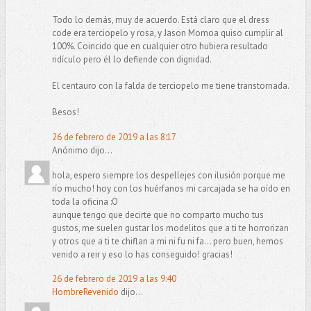
Todo lo demás, muy de acuerdo. Está claro que el dress
code era terciopelo y rosa, y Jason Momoa quiso cumplir al
100%. Coincido que en cualquier otro hubiera resultado
ridículo pero él lo defiende con dignidad.
El centauro con la falda de terciopelo me tiene transtornada.
Besos!
26 de febrero de 2019 a las 8:17
Anónimo dijo...
hola, espero siempre los despellejes con ilusión porque me
río mucho! hoy con los huérfanos mi carcajada se ha oído en
toda la oficina :O
aunque tengo que decirte que no comparto mucho tus
gustos, me suelen gustar los modelitos que a ti te horrorizan
y otros que a ti te chiflan a mi ni fu ni fa... pero buen, hemos
venido a reir y eso lo has conseguido! gracias!
26 de febrero de 2019 a las 9:40
HombreRevenido
dijo...