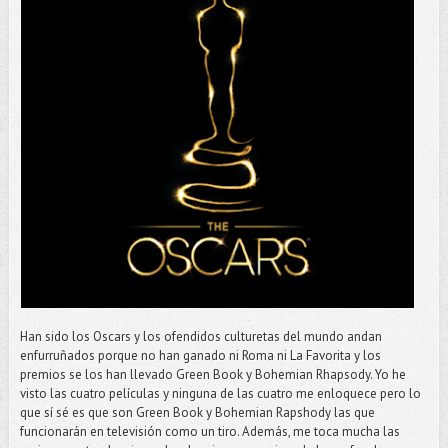
Han sido los Oscars y los ofendidos culturetas del mundo andan
enfurruñados porque no han ganado ni Roma ni La Favorita y los
premios se los han llevado Green Book y Bohemian Rhapsody. Yo he
visto las cuatro películas y ninguna de las cuatro me enloquece pero lo
que sí sé es que son Green Book y Bohemian Rapshody las que
funcionarán en televisión como un tiro. Además, me toca mucha las