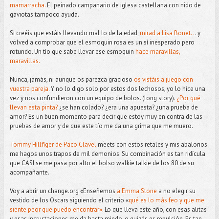
mamarracha.
El peinado campanario de iglesa castellana con nido de
gaviotas tampoco ayuda.
Si creéis que estáis llevando mal lo de la edad,
mirad a Lisa Bonet. .
. y
volved a comprobar que el esmoquin rosa es un sí inesperado pero
rotundo. Un tío que sabe llevar ese esmoquin
hace maravillas,
maravillas.
Nunca, jamás, ni aunque os parezca gracioso
os vistáis a juego con
vuestra pareja
. Y no lo digo solo por estos dos lechosos, yo lo hice una
vez y nos confundieron con un equipo de bolos. (long story).
¿Por qué
llevan esta pinta?
¿se han colado? ¿era una apuesta? ¿una prueba de
amor? Es un buen momento para decir que estoy muy en contra de las
pruebas de amor y de que este tío me da una grima que me muero.
Tommy Hillfiger de Paco Clavel
meets con estos retales y mis abalorios
me hagos unos trapos de mil demonios. Su combinación es tan ridícula
que CASI se me pasa por alto el bolso walkie talkie de los 80 de su
acompañante.
Voy a abrir un change.org «Enseñemos
a Emma Stone
a no elegir su
vestido de los Oscars siguiendo el criterio «
qué es lo más feo y que me
siente peor que puedo encontrar».
Lo que lleva este año, con esas alitas
y esas incrustaciones me da hasta miedo, o quizás es repulsión. Es tan