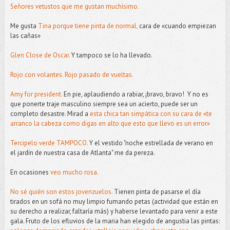
Señores vetustos que me gustan muchísimo.
Me gusta
Tina porque tiene pinta de normal,
cara de «cuando empiezan
las cañas»
Glen Close de Oscar.
Y tampoco se lo ha llevado.
Rojo con volantes.
Rojo pasado de vueltas.
Amy for president.
En pie, aplaudiendo a rabiar, ¡bravo, bravo! Y no es
que ponerte traje masculino siempre sea un acierto, puede ser un
completo desastre. Mirad a
esta chica tan simpática con su cara de «te
arranco la cabeza como digas en alto que esto que llevo es un error»
Tercipelo verde TAMPOCO.
Y el vestido "noche estrellada de verano en
el jardín de nuestra casa de Atlanta" me da pereza.
En ocasiones
veo mucho rosa.
No sé quién son estos jovenzuelos.
Tienen pinta de pasarse el día
tirados en un sofá no muy limpio fumando petas (actividad que están en
su derecho a realizar, faltaría más) y haberse levantado para venir a este
gala. Fruto de los efluvios de la maria han elegido de angustia las pintas: