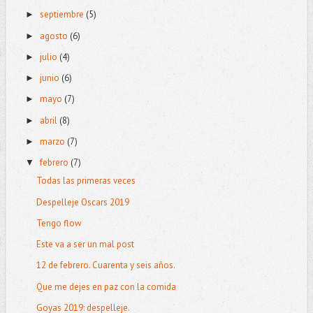
septiembre
(5)
►
agosto
(6)
►
julio
(4)
►
junio
(6)
►
mayo
(7)
►
abril
(8)
►
marzo
(7)
►
febrero
(7)
▼
Todas las primeras veces
Despelleje Oscars 2019
Tengo flow
Este va a ser un mal post
12 de febrero. Cuarenta y seis años.
Que me dejes en paz con la comida
Goyas 2019: despelleje.