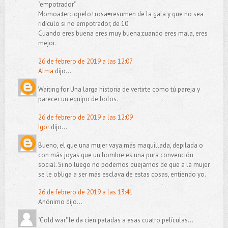
"empotrador"
Momoa:terciopelo+rosa=resumen de la gala y que no sea
ridículo si no empotrador, de 10
Cuando eres buena eres muy buena;cuando eres mala, eres
mejor.
26 de febrero de 2019 a las 12:07
Alma
dijo...
Waiting for Una larga historia de vertirte como tú pareja y
parecer un equipo de bolos.
26 de febrero de 2019 a las 12:09
Igor
dijo...
Bueno, el que una mujer vaya más maquillada, depilada o
con más joyas que un hombre es una pura convención
social. Si no luego no podemos quejarnos de que a la mujer
se le obliga a ser más esclava de estas cosas, entiendo yo.
26 de febrero de 2019 a las 13:41
Anónimo dijo...
"Cold war" le da cien patadas a esas cuatro películas...