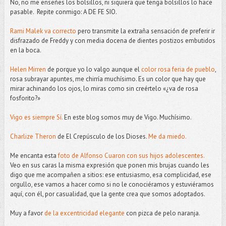
No, no me enseñes los bolsillos, ni siquiera que tenga bolsillos lo hace
pasable. Repite conmigo: A DE FE SIO.
Rami Malek va correcto
pero transmite la extraña sensación de preferir ir
disfrazado de Freddy y con media docena de dientes postizos embutidos
en la boca.
Helen Mirren
de porque yo lo valgo aunque el
color rosa feria de pueblo
,
rosa subrayar apuntes, me chirría muchísimo. Es un color que hay que
mirar achinando los ojos, lo miras como sin creértelo «¿va de rosa
fosforito?»
Vigo es siempre Sí.
En este blog somos muy de Vigo. Muchísimo.
Charlize Theron
de El Crepúsculo de los Dioses.
Me da miedo.
Me encanta esta
foto de Alfonso Cuaron con sus hijos adolescentes.
Veo en sus caras la misma expresión que ponen mis brujas cuando les
digo que me acompañen a sitios: ese entusiasmo, esa complicidad, ese
orgullo, ese vamos a hacer como si no le conociéramos y estuviéramos
aquí, con él, por casualidad, que la gente crea que somos adoptados.
Muy a favor
de la excentricidad elegante
con pizca de pelo naranja.