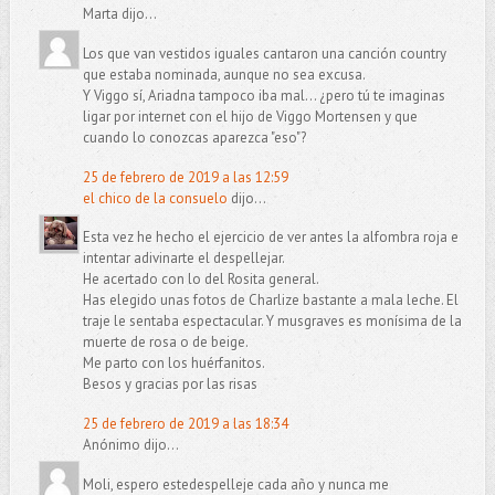
Marta dijo...
Los que van vestidos iguales cantaron una canción country
que estaba nominada, aunque no sea excusa.
Y Viggo sí, Ariadna tampoco iba mal... ¿pero tú te imaginas
ligar por internet con el hijo de Viggo Mortensen y que
cuando lo conozcas aparezca "eso"?
25 de febrero de 2019 a las 12:59
el chico de la consuelo
dijo...
Esta vez he hecho el ejercicio de ver antes la alfombra roja e
intentar adivinarte el despellejar.
He acertado con lo del Rosita general.
Has elegido unas fotos de Charlize bastante a mala leche. El
traje le sentaba espectacular. Y musgraves es monísima de la
muerte de rosa o de beige.
Me parto con los huérfanitos.
Besos y gracias por las risas
25 de febrero de 2019 a las 18:34
Anónimo dijo...
Moli, espero estedespelleje cada año y nunca me