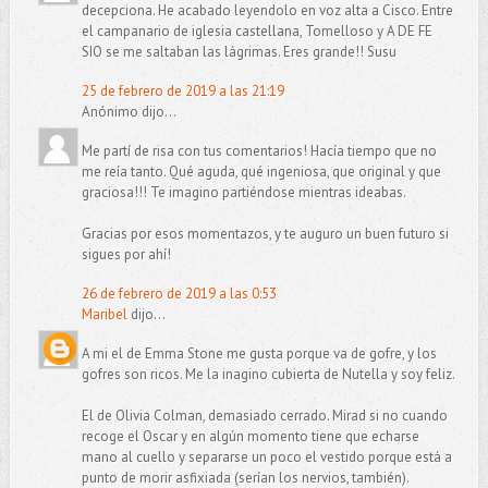
decepciona. He acabado leyendolo en voz alta a Cisco. Entre
el campanario de iglesia castellana, Tomelloso y A DE FE
SIO se me saltaban las lágrimas. Eres grande!! Susu
25 de febrero de 2019 a las 21:19
Anónimo dijo...
Me partí de risa con tus comentarios! Hacía tiempo que no
me reía tanto. Qué aguda, qué ingeniosa, que original y que
graciosa!!! Te imagino partiéndose mientras ideabas.
Gracias por esos momentazos, y te auguro un buen futuro si
sigues por ahí!
26 de febrero de 2019 a las 0:53
Maribel
dijo...
A mi el de Emma Stone me gusta porque va de gofre, y los
gofres son ricos. Me la inagino cubierta de Nutella y soy feliz.
El de Olivia Colman, demasiado cerrado. Mirad si no cuando
recoge el Oscar y en algún momento tiene que echarse
mano al cuello y separarse un poco el vestido porque está a
punto de morir asfixiada (serían los nervios, también).