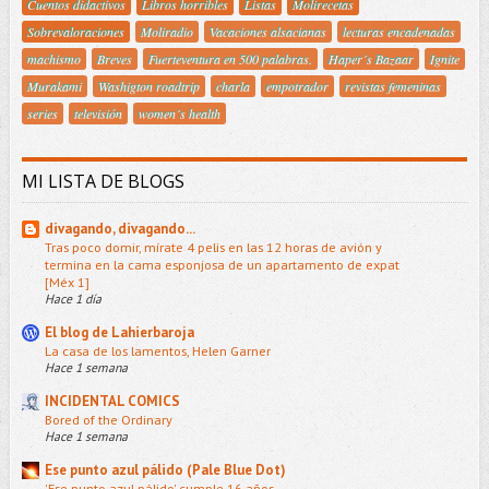
Cuentos didactivos
Libros horribles
Listas
Molirecetas
Sobrevaloraciones
Moliradio
Vacaciones alsacianas
lecturas encadenadas
machismo
Breves
Fuerteventura en 500 palabras.
Haper´s Bazaar
Ignite
Murakami
Washigton roadtrip
charla
empotrador
revistas femeninas
series
televisión
women´s health
MI LISTA DE BLOGS
divagando, divagando...
Tras poco domir, mírate 4 pelis en las 12 horas de avión y
termina en la cama esponjosa de un apartamento de expat
[Méx 1]
Hace 1 día
El blog de Lahierbaroja
La casa de los lamentos, Helen Garner
Hace 1 semana
INCIDENTAL COMICS
Bored of the Ordinary
Hace 1 semana
Ese punto azul pálido (Pale Blue Dot)
'Ese punto azul pálido' cumple 16 años