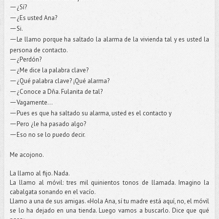
¿Sí?
—
¿Es usted Ana?
—
Si.
—
Le llamo porque ha saltado la alarma de la vivienda tal y es usted la
—
persona de contacto.
¿Perdón?
—
¿Me dice la palabra clave?
—
¿Qué palabra clave? ¡Qué alarma?
—
¿Conoce a Dña. Fulanita de tal?
—
Vagamente...
—
Pues es que ha saltado su alarma, usted es el contacto y
—
Pero ¿le ha pasado algo?
—
Eso no se lo puedo decir.
—
Me acojono.
La llamo al fijo. Nada.
La llamo al móvil: tres mil quinientos tonos de llamada. Imagino la
cabalgata sonando en el vacío.
Llamo a una de sus amigas. «Hola Ana, sí tu madre está aquí, no, el móvil
se lo ha dejado en una tienda. Luego vamos a buscarlo. Dice que qué