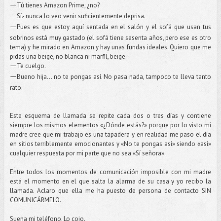
Tú tienes Amazon Prime, ¿no?
—
Sí.- nunca lo veo venir suficientemente deprisa.
—
Pues es que estoy aquí sentada en el salón y el sofá que usan tus
—
sobrinos está muy gastado (el sofá tiene sesenta años, pero ese es otro
tema) y he mirado en Amazon y hay unas fundas ideales. Quiero que me
pidas una beige, no blanca ni marfil, beige.
Te cuelgo.
—
Bueno hija... no te pongas así. No pasa nada, tampoco te lleva tanto
—
rato.
Este esquema de llamada se repite cada dos o tres días y contiene
siempre los mismos elementos «¿Dónde estás?» porque por lo visto mi
madre cree que mi trabajo es una tapadera y en realidad me paso el día
en sitios terriblemente emocionantes y «No te pongas así» siendo «así»
cualquier respuesta por mi parte que no sea «Sí señora».
Entre todos los momentos de comunicación imposible con mi madre
está el momento en el que salta la alarma de su casa y yo recibo la
llamada. Aclaro que ella me ha puesto de persona de contacto SIN
COMUNICÁRMELO.
Suena mi teléfono. Lo cojo.