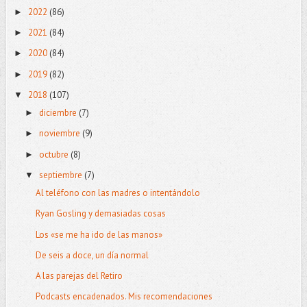
2022
(86)
►
2021
(84)
►
2020
(84)
►
2019
(82)
►
2018
(107)
▼
diciembre
(7)
►
noviembre
(9)
►
octubre
(8)
►
septiembre
(7)
▼
Al teléfono con las madres o intentándolo
Ryan Gosling y demasiadas cosas
Los «se me ha ido de las manos»
De seis a doce, un día normal
A las parejas del Retiro
Podcasts encadenados. Mis recomendaciones