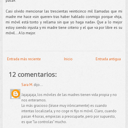
pasa».
Casi olvido mencionar las trescientas veinticinco mil llamadas que mi
madre me hace «sin querer» tras haber hablado conmigo porque «hija,
mi móvil está tonto y rellama sin que yo haga nada». Que a lo mejor
estoy siendo injusta y mi madre tiene criterio y el que va por libre es su
móvil... A lo mejor.
Entrada más reciente
Inicio
Entrada antigua
12 comentarios:
Sara M.
dijo...
Jajajajaja, los móviles de las madres tienen vida propia y no
nos enteramos.
Lo más gracioso (léase muy irónicamente) es cuando
intentas localizarla, y no coge ni fijo ni móvil. Claro, cuando
pasan 4 horas, empiezas a preocuparte, pero por supuesto,
es que "la controlas" mucho.