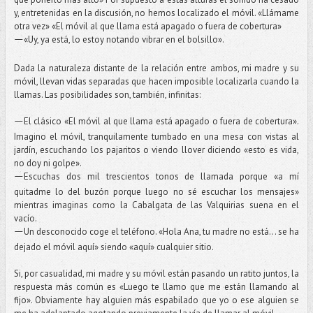
y, entretenidas en la discusión, no hemos localizado el móvil. «Llámame
otra vez» «El móvil al que llama está apagado o fuera de cobertura»
«Uy, ya está, lo estoy notando vibrar en el bolsillo».
—
Dada la naturaleza distante de la relación entre ambos, mi madre y su
móvil, llevan vidas separadas que hacen imposible localizarla cuando la
llamas. Las posibilidades son, también, infinitas:
El clásico «El móvil al que llama está apagado o fuera de cobertura».
—
Imagino el móvil, tranquilamente tumbado en una mesa con vistas al
jardín, escuchando los pajaritos o viendo llover diciendo «esto es vida,
no doy ni golpe».
Escuchas dos mil trescientos tonos de llamada porque «a mí
—
quitadme lo del buzón porque luego no sé escuchar los mensajes»
mientras imaginas como la Cabalgata de las Valquirias suena en el
vacío.
Un desconocido coge el teléfono. «Hola Ana, tu madre no está... se ha
—
dejado el móvil aquí» siendo «aquí» cualquier sitio.
Si, por casualidad, mi madre y su móvil están pasando un ratito juntos, la
respuesta más común es «Luego te llamo que me están llamando al
fijo». Obviamente hay alguien más espabilado que yo o ese alguien se