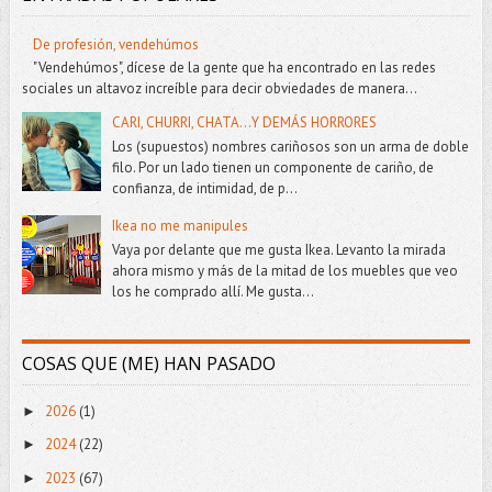
De profesión, vendehúmos
"Vendehúmos", dícese de la gente que ha encontrado en las redes
sociales un altavoz increíble para decir obviedades de manera...
CARI, CHURRI, CHATA...Y DEMÁS HORRORES
Los (supuestos) nombres cariñosos son un arma de doble
filo. Por un lado tienen un componente de cariño, de
confianza, de intimidad, de p...
Ikea no me manipules
Vaya por delante que me gusta Ikea. Levanto la mirada
ahora mismo y más de la mitad de los muebles que veo
los he comprado allí. Me gusta...
COSAS QUE (ME) HAN PASADO
2026
(1)
►
2024
(22)
►
2023
(67)
►