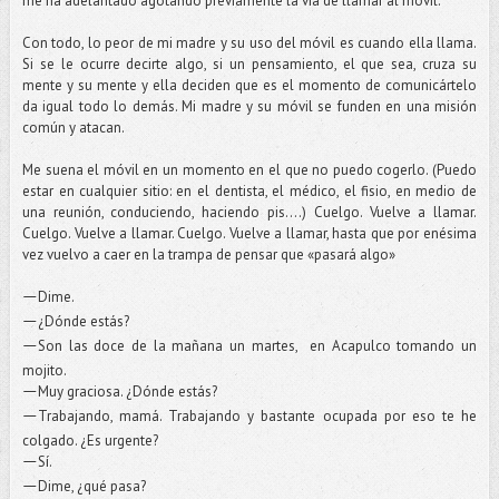
me ha adelantado agotando previamente la vía de llamar al móvil.
Con todo, lo peor de mi madre y su uso del móvil es cuando ella llama.
Si se le ocurre decirte algo, si un pensamiento, el que sea, cruza su
mente y su mente y ella deciden que es el momento de comunicártelo
da igual todo lo demás. Mi madre y su móvil se funden en una misión
común y atacan.
Me suena el móvil en un momento en el que no puedo cogerlo. (Puedo
estar en cualquier sitio: en el dentista, el médico, el fisio, en medio de
una reunión, conduciendo, haciendo pis....) Cuelgo. Vuelve a llamar.
Cuelgo. Vuelve a llamar. Cuelgo. Vuelve a llamar, hasta que por enésima
vez vuelvo a caer en la trampa de pensar que «pasará algo»
Dime.
—
¿Dónde estás?
—
Son las doce de la mañana un martes, en Acapulco tomando un
—
mojito.
Muy graciosa. ¿Dónde estás?
—
Trabajando, mamá. Trabajando y bastante ocupada por eso te he
—
colgado. ¿Es urgente?
Sí.
—
Dime, ¿qué pasa?
—