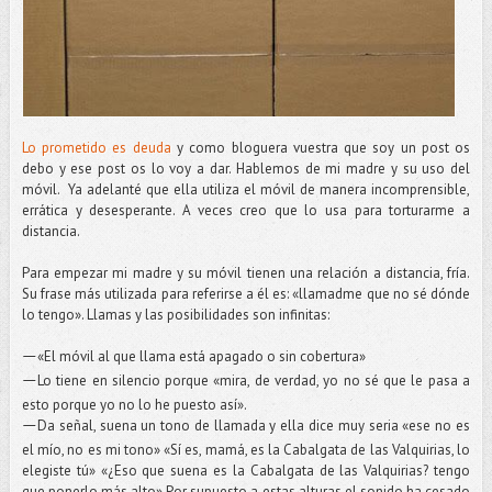
Lo prometido es deuda
y como bloguera vuestra que soy un post os
debo y ese post os lo voy a dar. Hablemos de mi madre y su uso del
móvil. Ya adelanté que ella utiliza el móvil de manera incomprensible,
errática y desesperante. A veces creo que lo usa para torturarme a
distancia.
Para empezar mi madre y su móvil tienen una relación a distancia, fría.
Su frase más utilizada para referirse a él es: «llamadme que no sé dónde
lo tengo». Llamas y las posibilidades son infinitas:
«El móvil al que llama está apagado o sin cobertura»
—
Lo tiene en silencio porque «mira, de verdad, yo no sé que le pasa a
—
esto porque yo no lo he puesto así».
Da señal, suena un tono de llamada y ella dice muy seria «ese no es
—
el mío, no es mi tono» «Sí es, mamá, es la Cabalgata de las Valquirias, lo
elegiste tú» «¿Eso que suena es la Cabalgata de las Valquirias? tengo
que ponerlo más alto» Por supuesto a estas alturas el sonido ha cesado