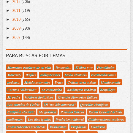
2012
(206)
►
2011
(219)
►
2010
(265)
►
2009
(290)
►
2008
(144)
►
PARA BUSCAR POR TEMAS
Momentos estelares de mi vida
Pensando..
El libro y yo
Frivolidades
Maternity
Perfiles
Indignaciones
Modo aleatorio
recomendaciones
podcasts
Molidocumentales
Bruce
Criticas destructivas
Unadocenade
Cuentos "didactivos"
La comunidad
Washington roadtrip
despellejes
Mi padre
hombres fantásticos
Grandes Momentos Etílicos
Los mundos de Cedric
Mi "no vida amorosa"
Queridos científicos
Campaña electoral
Me gustaría
PisandoCharcos
Recent Keyword activity
moliensayo
Los días iguales
Praderismo laboral
Colaboraciones estelares
Conversaciones piscineras
Rústicoman
Propósitos
Cuaderno