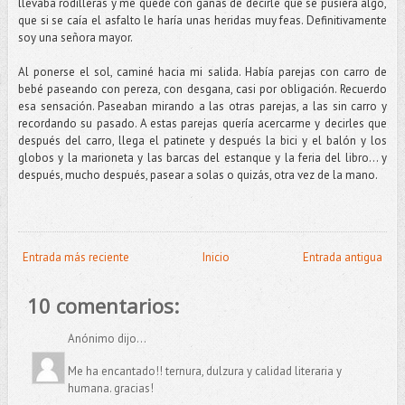
llevaba rodilleras y me quedé con ganas de decirle que se pusiera algo,
que si se caía el asfalto le haría unas heridas muy feas. Definitivamente
soy una señora mayor.
Al ponerse el sol, caminé hacia mi salida. Había parejas con carro de
bebé paseando con pereza, con desgana, casi por obligación. Recuerdo
esa sensación. Paseaban mirando a las otras parejas, a las sin carro y
recordando su pasado. A estas parejas quería acercarme y decirles que
después del carro, llega el patinete y después la bici y el balón y los
globos y la marioneta y las barcas del estanque y la feria del libro... y
después, mucho después, pasear a solas o quizás, otra vez de la mano.
Entrada más reciente
Inicio
Entrada antigua
10 comentarios:
Anónimo dijo...
Me ha encantado!! ternura, dulzura y calidad literaria y
humana. gracias!