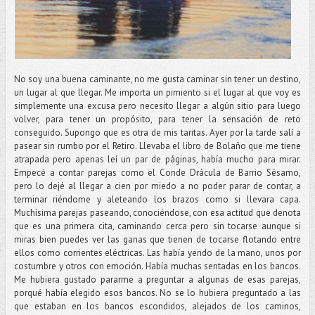
No soy una buena caminante, no me gusta caminar sin tener un destino,
un lugar al que llegar. Me importa un pimiento si el lugar al que voy es
simplemente una excusa pero necesito llegar a algún sitio para luego
volver, para tener un propósito, para tener la sensación de reto
conseguido. Supongo que es otra de mis taritas. Ayer por la tarde salí a
pasear sin rumbo por el Retiro. Llevaba el libro de Bolaño que me tiene
atrapada pero apenas leí un par de páginas, había mucho para mirar.
Empecé a contar parejas como el Conde Drácula de Barrio Sésamo,
pero lo dejé al llegar a cien por miedo a no poder parar de contar, a
terminar riéndome y aleteando los brazos como si llevara capa.
Muchísima parejas paseando, conociéndose, con esa actitud que denota
que es una primera cita, caminando cerca pero sin tocarse aunque si
miras bien puedes ver las ganas que tienen de tocarse flotando entre
ellos como corrientes eléctricas. Las había yendo de la mano, unos por
costumbre y otros con emoción. Había muchas sentadas en los bancos.
Me hubiera gustado pararme a preguntar a algunas de esas parejas,
porqué había elegido esos bancos. No se lo hubiera preguntado a las
que estaban en los bancos escondidos, alejados de los caminos,