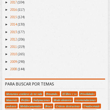
2017
(104)
►
2016
(117)
►
2015
(124)
►
2014
(130)
►
2013
(177)
►
2012
(206)
►
2011
(219)
►
2010
(265)
►
2009
(290)
►
2008
(144)
►
PARA BUSCAR POR TEMAS
Momentos estelares de mi vida
Pensando..
El libro y yo
Frivolidades
Maternity
Perfiles
Indignaciones
Modo aleatorio
recomendaciones
podcasts
Molidocumentales
Bruce
Criticas destructivas
Unadocenade