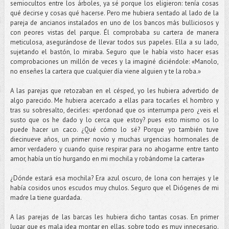
semiocultos entre los árboles, ya sé porque los eligieron: tenía cosas
qué decirse y cosas qué hacerse. Pero me hubiera sentado al lado de la
pareja de ancianos instalados en uno de los bancos más bulliciosos y
con peores vistas del parque. Él comprobaba su cartera de manera
meticulosa, asegurándose de llevar todos sus papeles. Ella a su lado,
sujetando el bastón, lo miraba. Seguro que le había visto hacer esas
comprobaciones un millón de veces y la imaginé diciéndole: «Manolo,
no enseñes la cartera que cualquier día viene alguien y te la roba.»
A las parejas que retozaban en el césped, yo les hubiera advertido de
algo parecido. Me hubiera acercado a ellas para tocarles el hombro y
tras su sobresalto, decirles: «perdonad que os interrumpa pero ¿veis el
susto que os he dado y lo cerca que estoy? pues esto mismo os lo
puede hacer un caco. ¿Qué cómo lo sé? Porque yo también tuve
diecinueve años, un primer novio y muchas urgencias hormonales de
amor verdadero y cuando quise respirar para no ahogarme entre tanto
amor, había un tío hurgando en mi mochila y robándome la cartera»
¿Dónde estará esa mochila? Era azul oscuro, de lona con herrajes y le
había cosidos unos escudos muy chulos. Seguro que el Diógenes de mi
madre la tiene guardada.
A las parejas de las barcas les hubiera dicho tantas cosas. En primer
lugar que es mala idea montar en ellas, sobre todo es muy innecesario.