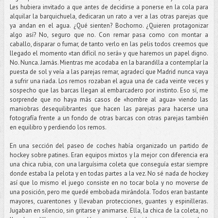
Les hubiera invitado a que antes de decidirse a ponerse en la cola para
alquilar la barquichuela, dedicaran un rato a ver a las otras parejas que
ya andan en el agua. ¿Qué sienten? Bochorno. ¿Quieren protagonizar
algo así? No, seguro que no. Con remar pasa como con montar a
caballo, disparar o fumar, de tanto verlo en las pelis todos creemos que
llegado el momento «tan difícil no será» y que haremos un papel digno.
No. Nunca. Jamás. Mientras me acodaba en la barandilla a contemplar la
puesta de sol y veía a las parejas remar, agradecí que Madrid nunca vaya
a sufrir una riada. Los remos rozaban el agua una de cada veinte veces y
sospecho que las barcas llegan al embarcadero por instinto. Eso sí, me
sorprende que no haya más casos de «hombre al agua» viendo las
maniobras desequilibrantes que hacen las parejas para hacerse una
fotografía frente a un fondo de otras barcas con otras parejas también
en equilibro y perdiendo los remos.
En una sección del paseo de coches había organizado un partido de
hockey sobre patines. Eran equipos mixtos y la mejor con diferencia era
una chica rubia, con una larguísima coleta que conseguía estar siempre
donde estaba la pelota y en todas partes a la vez. No sé nada de hockey
así que lo mismo el juego consiste en no tocar bola y no moverse de
una posición, pero me quedé embobada mirándola. Todos eran bastante
mayores, cuarentones y llevaban protecciones, guantes y espinilleras.
Jugaban en silencio, sin gritarse y animarse. Ella, la chica de la coleta, no