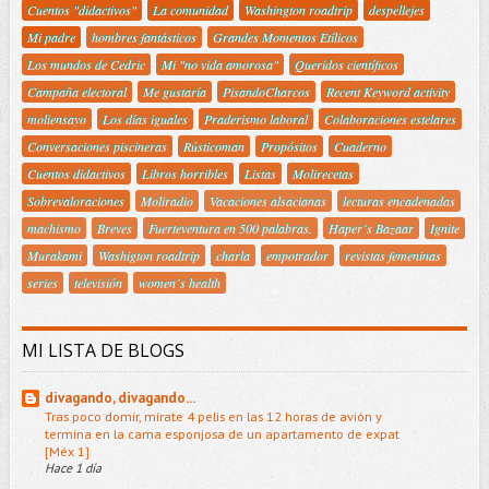
Cuentos "didactivos"
La comunidad
Washington roadtrip
despellejes
Mi padre
hombres fantásticos
Grandes Momentos Etílicos
Los mundos de Cedric
Mi "no vida amorosa"
Queridos científicos
Campaña electoral
Me gustaría
PisandoCharcos
Recent Keyword activity
moliensayo
Los días iguales
Praderismo laboral
Colaboraciones estelares
Conversaciones piscineras
Rústicoman
Propósitos
Cuaderno
Cuentos didactivos
Libros horribles
Listas
Molirecetas
Sobrevaloraciones
Moliradio
Vacaciones alsacianas
lecturas encadenadas
machismo
Breves
Fuerteventura en 500 palabras.
Haper´s Bazaar
Ignite
Murakami
Washigton roadtrip
charla
empotrador
revistas femeninas
series
televisión
women´s health
MI LISTA DE BLOGS
divagando, divagando...
Tras poco domir, mírate 4 pelis en las 12 horas de avión y
termina en la cama esponjosa de un apartamento de expat
[Méx 1]
Hace 1 día