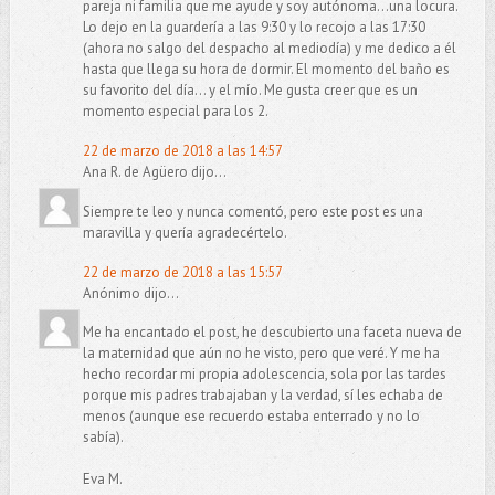
pareja ni familia que me ayude y soy autónoma...una locura.
Lo dejo en la guardería a las 9:30 y lo recojo a las 17:30
(ahora no salgo del despacho al mediodía) y me dedico a él
hasta que llega su hora de dormir. El momento del baño es
su favorito del día... y el mío. Me gusta creer que es un
momento especial para los 2.
22 de marzo de 2018 a las 14:57
Ana R. de Agüero dijo...
Siempre te leo y nunca comentó, pero este post es una
maravilla y quería agradecértelo.
22 de marzo de 2018 a las 15:57
Anónimo dijo...
Me ha encantado el post, he descubierto una faceta nueva de
la maternidad que aún no he visto, pero que veré. Y me ha
hecho recordar mi propia adolescencia, sola por las tardes
porque mis padres trabajaban y la verdad, sí les echaba de
menos (aunque ese recuerdo estaba enterrado y no lo
sabía).
Eva M.