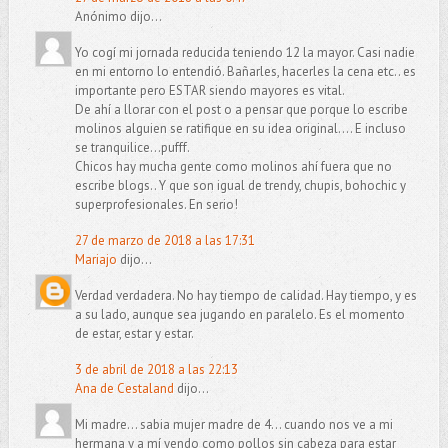
Anónimo dijo...
Yo cogí mi jornada reducida teniendo 12 la mayor. Casi nadie
en mi entorno lo entendió. Bañarles, hacerles la cena etc.. es
importante pero ESTAR siendo mayores es vital.
De ahí a llorar con el post o a pensar que porque lo escribe
molinos alguien se ratifique en su idea original.... E incluso
se tranquilice...pufff.
Chicos hay mucha gente como molinos ahí fuera que no
escribe blogs.. Y que son igual de trendy, chupis, bohochic y
superprofesionales. En serio!
27 de marzo de 2018 a las 17:31
Mariajo
dijo...
Verdad verdadera. No hay tiempo de calidad. Hay tiempo, y es
a su lado, aunque sea jugando en paralelo. Es el momento
de estar, estar y estar.
3 de abril de 2018 a las 22:13
Ana de Cestaland
dijo...
Mi madre... sabia mujer madre de 4... cuando nos ve a mi
hermana y a mí yendo como pollos sin cabeza para estar