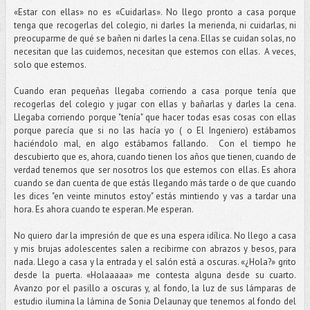
«Estar con ellas» no es «Cuidarlas». No llego pronto a casa porque
tenga que recogerlas del colegio, ni darles la merienda, ni cuidarlas, ni
preocuparme de qué se bañen ni darles la cena. Ellas se cuidan solas, no
necesitan que las cuidemos, necesitan que estemos con ellas. A veces,
solo que estemos.
Cuando eran pequeñas llegaba corriendo a casa porque tenía que
recogerlas del colegio y jugar con ellas y bañarlas y darles la cena.
Llegaba corriendo porque "tenía" que hacer todas esas cosas con ellas
porque parecía que si no las hacía yo ( o El Ingeniero) estábamos
haciéndolo mal, en algo estábamos fallando. Con el tiempo he
descubierto que es, ahora, cuando tienen los años que tienen, cuando de
verdad tenemos que ser nosotros los que estemos con ellas. Es ahora
cuando se dan cuenta de que estás llegando más tarde o de que cuando
les dices "en veinte minutos estoy" estás mintiendo y vas a tardar una
hora. Es ahora cuando te esperan. Me esperan.
No quiero dar la impresión de que es una espera idílica. No llego a casa
y mis brujas adolescentes salen a recibirme con abrazos y besos, para
nada. Llego a casa y la entrada y el salón está a oscuras. «¿Hola?» grito
desde la puerta. «Holaaaaa» me contesta alguna desde su cuarto.
Avanzo por el pasillo a oscuras y, al fondo, la luz de sus lámparas de
estudio ilumina la lámina de Sonia Delaunay que tenemos al fondo del