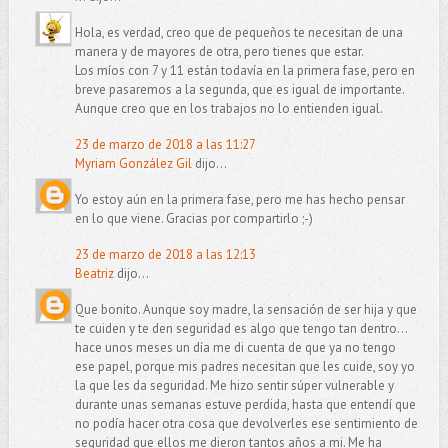
Hola, es verdad, creo que de pequeños te necesitan de una
manera y de mayores de otra, pero tienes que estar.
Los míos con 7 y 11 están todavía en la primera fase, pero en
breve pasaremos a la segunda, que es igual de importante.
Aunque creo que en los trabajos no lo entienden igual.
23 de marzo de 2018 a las 11:27
Myriam González Gil
dijo...
Yo estoy aún en la primera fase, pero me has hecho pensar
en lo que viene. Gracias por compartirlo ;-)
23 de marzo de 2018 a las 12:13
Beatriz
dijo...
Que bonito. Aunque soy madre, la sensación de ser hija y que
te cuiden y te den seguridad es algo que tengo tan dentro...
hace unos meses un día me di cuenta de que ya no tengo
ese papel, porque mis padres necesitan que les cuide, soy yo
la que les da seguridad. Me hizo sentir súper vulnerable y
durante unas semanas estuve perdida, hasta que entendí que
no podía hacer otra cosa que devolverles ese sentimiento de
seguridad que ellos me dieron tantos años a mi. Me ha