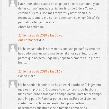
Hace unos años estaba en un grupo de teatro amateur y una
de las compañeras que tenía dos hijos dejó de ir. Yo no lo
entendía. “Pero si son más mayores, y antes venías”. Su
respuesta siempre era con una semisonrisa enigmática: “ Ya,
pero ahora tengo que estar “.
Ahora lo entiendo.
22 de marzo de 2018 a las 20:45
Ana Fernández
dijo...
Me ha encantado. Mis tres fieras aun son pequeños pero me
has dado una nueva forma de ver el ahora y el futuro, que
parece que no pero llega muy deprisa. Siempre es un placer
leerte.
22 de marzo de 2018 a las 21:59
Carlos R dijo...
Me he sentido identificado hasta en el apodo de El Ingeniero
(que es mi profesión). Comparto el concepto. De hecho, el
lunes comienzo a trabajar a tiempo parcial para tener tiempo
para Mi y para Mi Familia, por ese orden. Porque si bien es
cierto que los chicos necesitan tiempo, nosotros
necesitamos nuestro espacio también como se es