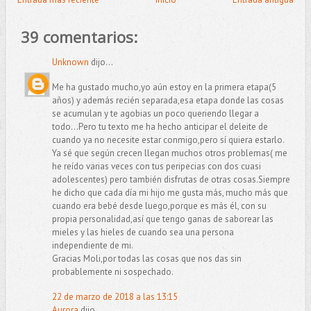
39 comentarios:
Unknown
dijo...
Me ha gustado mucho,yo aún estoy en la primera etapa(5
años) y además recién separada,esa etapa donde las cosas
se acumulan y te agobias un poco queriendo llegar a
todo...Pero tu texto me ha hecho anticipar el deleite de
cuando ya no necesite estar conmigo,pero sí quiera estarlo.
Ya sé que según crecen llegan muchos otros problemas( me
he reído varias veces con tus peripecias con dos cuasi
adolescentes) pero también disfrutas de otras cosas.Siempre
he dicho que cada día mi hijo me gusta más, mucho más que
cuando era bebé desde luego,porque es más él, con su
propia personalidad,así que tengo ganas de saborear las
mieles y las hieles de cuando sea una persona
independiente de mi.
Gracias Moli,por todas las cosas que nos das sin
probablemente ni sospechado.
22 de marzo de 2018 a las 13:15
Aurora
dijo...