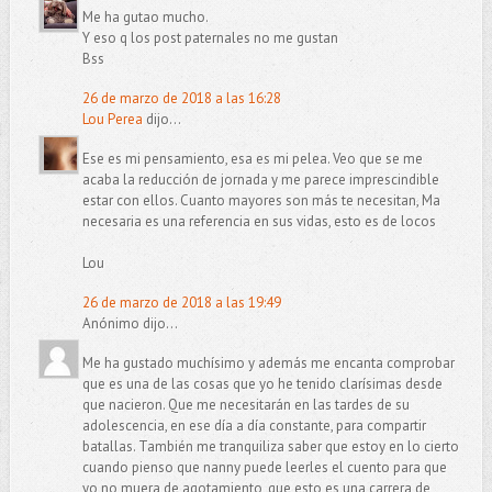
Me ha gutao mucho.
Y eso q los post paternales no me gustan
Bss
26 de marzo de 2018 a las 16:28
Lou Perea
dijo...
Ese es mi pensamiento, esa es mi pelea. Veo que se me
acaba la reducción de jornada y me parece imprescindible
estar con ellos. Cuanto mayores son más te necesitan, Ma
necesaria es una referencia en sus vidas, esto es de locos
Lou
26 de marzo de 2018 a las 19:49
Anónimo dijo...
Me ha gustado muchísimo y además me encanta comprobar
que es una de las cosas que yo he tenido clarísimas desde
que nacieron. Que me necesitarán en las tardes de su
adolescencia, en ese día a día constante, para compartir
batallas. También me tranquiliza saber que estoy en lo cierto
cuando pienso que nanny puede leerles el cuento para que
yo no muera de agotamiento, que esto es una carrera de