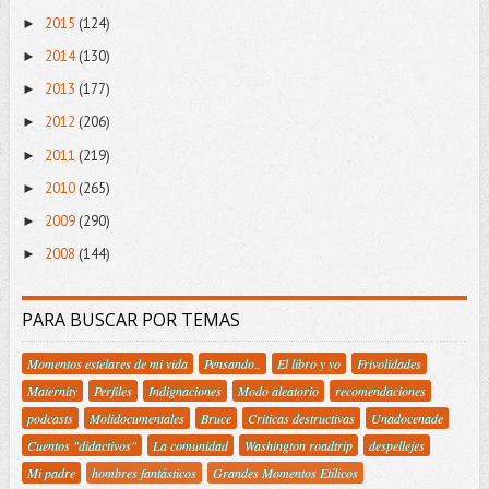
2015
(124)
►
2014
(130)
►
2013
(177)
►
2012
(206)
►
2011
(219)
►
2010
(265)
►
2009
(290)
►
2008
(144)
►
PARA BUSCAR POR TEMAS
Momentos estelares de mi vida
Pensando..
El libro y yo
Frivolidades
Maternity
Perfiles
Indignaciones
Modo aleatorio
recomendaciones
podcasts
Molidocumentales
Bruce
Criticas destructivas
Unadocenade
Cuentos "didactivos"
La comunidad
Washington roadtrip
despellejes
Mi padre
hombres fantásticos
Grandes Momentos Etílicos