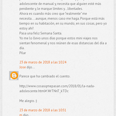
adolescente de manual y, necesita que alguien esté más
pendiente y, le marque límites y...libertades.
Ahora es cuando más creo que "realmente" me
necesita....aunque, menos caso me haga. Porque está más
tiempo en su habitación, en su mundo, en sus cosas, pero yo
estoy ahí!
Pasa una feliz Semana Santa.
Yo me lo llevo unos días porque estos mini viajes nos
sientan fenomenal y nos reúnen de esas distancias del día a
día.
Pilar
23 de marzo de 2018 a las 10:24
Jose
dijo...
Parece que ha cambiado el cuento.
http://www.cosasqmepasan.com/2018/01/la-nada-
adolescente.html#.WrTNnT_kTDc
Me alegro. :)
23 de marzo de 2018 a las 10:51
m
dijo...