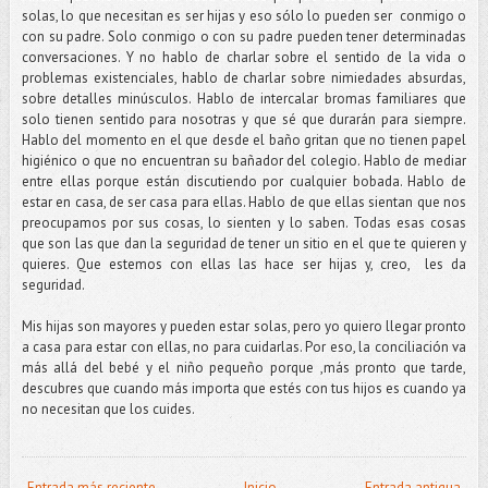
solas, lo que necesitan es ser hijas y eso sólo lo pueden ser conmigo o
con su padre. Solo conmigo o con su padre pueden tener determinadas
conversaciones. Y no hablo de charlar sobre el sentido de la vida o
problemas existenciales, hablo de charlar sobre nimiedades absurdas,
sobre detalles minúsculos. Hablo de intercalar bromas familiares que
solo tienen sentido para nosotras y que sé que durarán para siempre.
Hablo del momento en el que desde el baño gritan que no tienen papel
higiénico o que no encuentran su bañador del colegio. Hablo de mediar
entre ellas porque están discutiendo por cualquier bobada. Hablo de
estar en casa, de ser casa para ellas. Hablo de que ellas sientan que nos
preocupamos por sus cosas, lo sienten y lo saben. Todas esas cosas
que son las que dan la seguridad de tener un sitio en el que te quieren y
quieres. Que estemos con ellas las hace ser hijas y, creo, les da
seguridad.
Mis hijas son mayores y pueden estar solas, pero yo quiero llegar pronto
a casa para estar con ellas, no para cuidarlas. Por eso, la conciliación va
más allá del bebé y el niño pequeño porque ,más pronto que tarde,
descubres que cuando más importa que estés con tus hijos es cuando ya
no necesitan que los cuides.
Entrada más reciente
Inicio
Entrada antigua