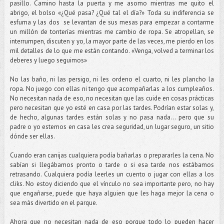
pasillo. Camino hasta la puerta y me asomo mientras me quito el
abrigo, el bolso «¿Qué pasa? ¿Qué tal el día?» Toda su indiferencia se
esfuma y las dos se levantan de sus mesas para empezar a contarme
un millón de tonterías mientras me cambio de ropa. Se atropellan, se
interrumpen, discuten y yo, la mayor parte de las veces, me pierdo en los
mil detalles de lo que me están contando. «Venga, volved a terminar los
deberes y luego seguimos»
No las baño, ni las persigo, ni les ordeno el cuarto, ni les plancho la
ropa. No juego con ellas ni tengo que acompañarlas a los cumpleaños.
No necesitan nada de eso, no necesitan que las cuide en cosas prácticas
pero necesitan que yo esté en casa por las tardes. Podrían estar solas y,
de hecho, algunas tardes están solas y no pasa nada... pero que su
padre o yo estemos en casa les crea seguridad, un lugar seguro, un sitio
dónde ser ellas.
Cuando eran canijas cualquiera podía bañarlas o prepararles la cena. No
sabían si llegábamos pronto o tarde o si esa tarde nos estábamos
retrasando. Cualquiera podía leerles un cuento o jugar con ellas a los
cliks. No estoy diciendo que el vínculo no sea importante pero, no hay
que engañarse, puede que haya alguien que les haga mejor la cena o
sea más divertido en el parque.
Ahora que no necesitan nada de eso porque todo lo pueden hacer