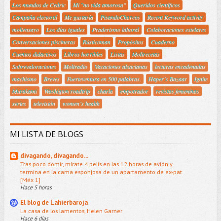
Los mundos de Cedric
Mi "no vida amorosa"
Queridos científicos
Campaña electoral
Me gustaría
PisandoCharcos
Recent Keyword activity
moliensayo
Los días iguales
Praderismo laboral
Colaboraciones estelares
Conversaciones piscineras
Rústicoman
Propósitos
Cuaderno
Cuentos didactivos
Libros horribles
Listas
Molirecetas
Sobrevaloraciones
Moliradio
Vacaciones alsacianas
lecturas encadenadas
machismo
Breves
Fuerteventura en 500 palabras.
Haper´s Bazaar
Ignite
Murakami
Washigton roadtrip
charla
empotrador
revistas femeninas
series
televisión
women´s health
MI LISTA DE BLOGS
divagando, divagando...
Tras poco domir, mírate 4 pelis en las 12 horas de avión y
termina en la cama esponjosa de un apartamento de ex-pat
[Méx 1]
Hace 5 horas
El blog de Lahierbaroja
La casa de los lamentos, Helen Garner
Hace 6 días