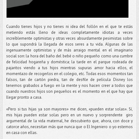
Cuando tienes hijos y no tienes ni idea del follón en el que te estás
metiendo estás lleno de ideas completamente idiotas a veces
increíblemente optimistas y otras veces absurdamente pesimistas sobre
lo que supondrá la llegada de esos seres a tu vida. Algunas de las
ingenuamente optimistas y de más arraigo mental en el imaginario
social son: la hora del baño del bebé o niño pequeño como una cumbre
de felicidad hogareña y doméstica; la tarde en el parque rodeada de
pajaritos viendo a tus hijos mientras supuras amor hacia ellos, el
momentazo de recogerlos en el colegio, etc. Todas esos momentos tan
falsos, tan de cartón piedra, tan de desfile de película Disney los
tenemos grabados a fuego en la mente y nos hacen creer a todos que
cuando nuestros hijos son pequeños es el momento en el que hay que
llegar pronto a casa.
«Pero si tus hijas ya son mayores» me dicen, «pueden estar solas». Sí,
mis hijas pueden estar solas pero en un nuevo y sorprendente giro
argumental de la vida maternal, he descubierto que, ahora, con doce y
catorce años, necesitan más que nunca que o El Ingeniero o yo estemos
en casa con ellas.