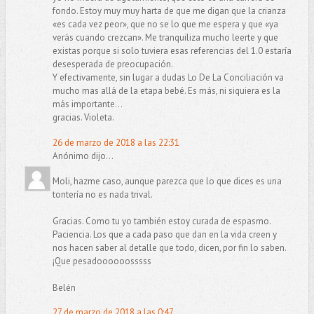
fondo. Estoy muy muy harta de que me digan que la crianza
«es cada vez peor», que no se lo que me espera y que «ya
verás cuando crezcan». Me tranquiliza mucho leerte y que
existas porque si solo tuviera esas referencias del 1.0 estaría
desesperada de preocupación.
Y efectivamente, sin lugar a dudas Lo De La Conciliación va
mucho mas allá de la etapa bebé. Es más, ni siquiera es la
más importante...
gracias. Violeta.
26 de marzo de 2018 a las 22:31
Anónimo dijo...
Moli, hazme caso, aunque parezca que lo que dices es una
tontería no es nada trival.
Gracias. Como tu yo también estoy curada de espasmo.
Paciencia. Los que a cada paso que dan en la vida creen y
nos hacen saber al detalle que todo, dicen, por fin lo saben.
¡Que pesadoooooosssss
Belén
27 de marzo de 2018 a las 0:47