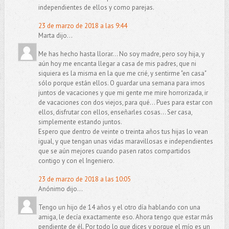
independientes de ellos y como parejas.
23 de marzo de 2018 a las 9:44
Marta dijo...
Me has hecho hasta llorar... No soy madre, pero soy hija, y
aún hoy me encanta llegar a casa de mis padres, que ni
siquiera es la misma en la que me crié, y sentirme "en casa"
sólo porque están ellos. O guardar una semana para irnos
juntos de vacaciones y que mi gente me mire horrorizada, ir
de vacaciones con dos viejos, para qué... Pues para estar con
ellos, disfrutar con ellos, enseñarles cosas... Ser casa,
simplemente estando juntos.
Espero que dentro de veinte o treinta años tus hijas lo vean
igual, y que tengan unas vidas maravillosas e independientes
que se aún mejores cuando pasen ratos compartidos
contigo y con el Ingeniero.
23 de marzo de 2018 a las 10:05
Anónimo dijo...
Tengo un hijo de 14 años y el otro día hablando con una
amiga, le decía exactamente eso. Ahora tengo que estar más
pendiente de él. Por todo lo que dices y porque el mío es un