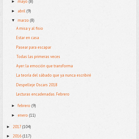
mayo
(8)
►
abril
(9)
►
marzo
(8)
▼
A misa y al fisio
Estar en casa
Pasear para escapar
Todas las primeras veces
Ayer: la emoción que transforma
La teoría del sábado que ya nunca escribiré
Despelleje Oscars 2018
Lecturas encadenadas. Febrero
febrero
(9)
►
enero
(11)
►
2017
(104)
►
2016
(117)
►