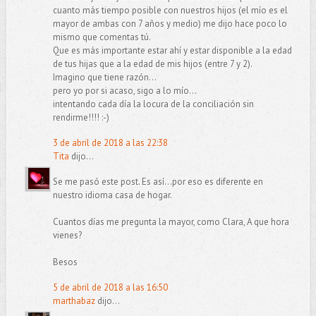
cuanto más tiempo posible con nuestros hijos (el mío es el
mayor de ambas con 7 años y medio) me dijo hace poco lo
mismo que comentas tú.
Que es más importante estar ahí y estar disponible a la edad
de tus hijas que a la edad de mis hijos (entre 7 y 2).
Imagino que tiene razón...
pero yo por si acaso, sigo a lo mío...
intentando cada día la locura de la conciliación sin
rendirme!!!! :-)
3 de abril de 2018 a las 22:38
Tita
dijo...
Se me pasó este post. Es así...por eso es diferente en
nuestro idioma casa de hogar.
Cuantos días me pregunta la mayor, como Clara, A que hora
vienes?
Besos
5 de abril de 2018 a las 16:50
marthabaz
dijo...