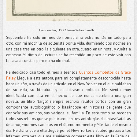
Heidi reading. 1922. Jessie Wilcox Smith
Septiembre ha sido un mes de nomadismo extremo. De un lado para
otro, con mi mochila de solterista por la vida, durmiendo dos noches en
una casa, tres en otro, la siguiente en otra, cuatro en un hotel y vuelta a
empezar. Mi ritmo de lecturas se ha resentido un poco de este vivir con
la casa a cuestas pero no ha ido mal.
He dedicado casi todo el mes a leer los
Cuentos Completos de Grace
Paley.
Llegué a esta autora, para mí completamente desconocida hasta
hace un año, a través de un artículo en el New Yorker en el que hablaban
de su vida, su literatura y su activismo político. Me siento muy
identificada con ella en el hecho de que nunca escribiera una gran
novela, un libro "largo", siempre escribió relatos cortos con un gran
componente autobiográfico o basándose en historias de gente que
conocía: sus amigos, sus vecinos, su familia. En este tomo se recogen
todos sus relatos que se publicaron en tres antologías distintas: Batallas
de amor, Enormes cambios en el último momento y Más tarde el mismo
día. He dicho que a ella llegué por el New Yorker, y al libro gracias a los
Infames, otra vez, que me sugirieron comprar este libro en la Feria del