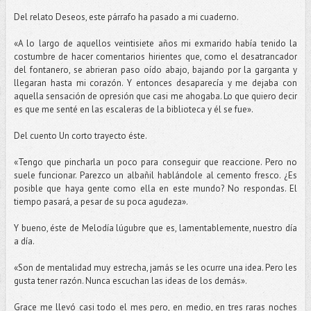
Del relato Deseos, este párrafo ha pasado a mi cuaderno.
«A lo largo de aquellos veintisiete años mi exmarido había tenido la
costumbre de hacer comentarios hirientes que, como el desatrancador
del fontanero, se abrieran paso oído abajo, bajando por la garganta y
llegaran hasta mi corazón. Y entonces desaparecía y me dejaba con
aquella sensación de opresión que casi me ahogaba. Lo que quiero decir
es que me senté en las escaleras de la biblioteca y él se fue».
Del cuento Un corto trayecto éste.
«Tengo que pincharla un poco para conseguir que reaccione. Pero no
suele funcionar. Parezco un albañil hablándole al cemento fresco. ¿Es
posible que haya gente como ella en este mundo? No respondas. El
tiempo pasará, a pesar de su poca agudeza».
Y bueno, éste de Melodía lúgubre que es, lamentablemente, nuestro día
a día.
«Son de mentalidad muy estrecha, jamás se les ocurre una idea. Pero les
gusta tener razón. Nunca escuchan las ideas de los demás».
Grace me llevó casi todo el mes pero, en medio, en tres raras noches