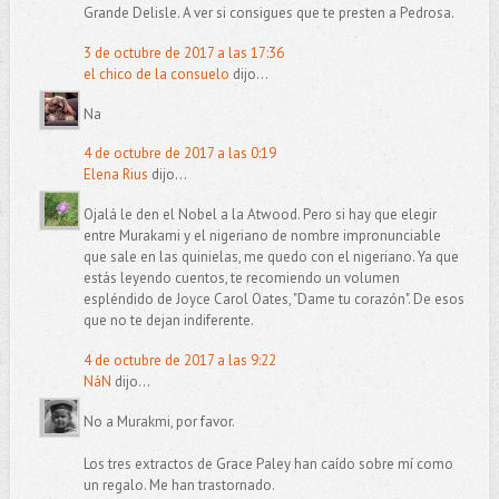
Grande Delisle. A ver si consigues que te presten a Pedrosa.
3 de octubre de 2017 a las 17:36
el chico de la consuelo
dijo...
Na
4 de octubre de 2017 a las 0:19
Elena Rius
dijo...
Ojalá le den el Nobel a la Atwood. Pero si hay que elegir
entre Murakami y el nigeriano de nombre impronunciable
que sale en las quinielas, me quedo con el nigeriano. Ya que
estás leyendo cuentos, te recomiendo un volumen
espléndido de Joyce Carol Oates, "Dame tu corazón". De esos
que no te dejan indiferente.
4 de octubre de 2017 a las 9:22
NáN
dijo...
No a Murakmi, por favor.
Los tres extractos de Grace Paley han caído sobre mí como
un regalo. Me han trastornado.