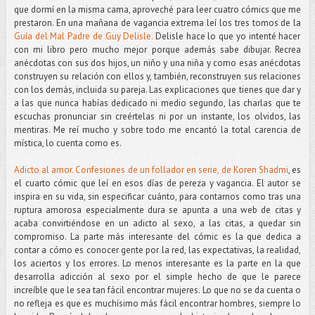
que dormí en la misma cama, aproveché para leer cuatro cómics que me
prestaron. En una mañana de vagancia extrema leí los tres tomos de la
Guía del Mal Padre de Guy Delisle.
Delisle hace lo que yo intenté hacer
con mi libro pero mucho mejor porque además sabe dibujar. Recrea
anécdotas con sus dos hijos, un niño y una niña y como esas anécdotas
construyen su relación con ellos y, también, reconstruyen sus relaciones
con los demás, incluida su pareja. Las explicaciones que tienes que dar y
a las que nunca habías dedicado ni medio segundo, las charlas que te
escuchas pronunciar sin creértelas ni por un instante, los olvidos, las
mentiras. Me reí mucho y sobre todo me encantó la total carencia de
mística, lo cuenta como es.
Adicto al amor. Confesiones de un follador en serie, de Koren Shadmi
, es
el cuarto cómic que leí en esos días de pereza y vagancia. El autor se
inspira en su vida, sin especificar cuánto, para contarnos como tras una
ruptura amorosa especialmente dura se apunta a una web de citas y
acaba convirtiéndose en un adicto al sexo, a las citas, a quedar sin
compromiso. La parte más interesante del cómic es la que dedica a
contar a cómo es conocer gente por la red, las expectativas, la realidad,
los aciertos y los errores. Lo menos interesante es la parte en la que
desarrolla adicción al sexo por el simple hecho de que le parece
increíble que le sea tan fácil encontrar mujeres. Lo que no se da cuenta o
no refleja es que es muchísimo más fácil encontrar hombres, siempre lo