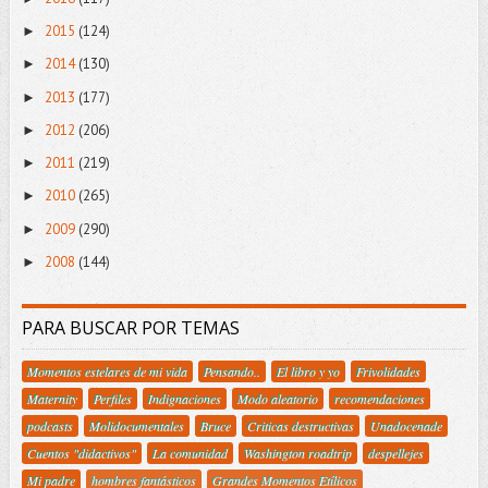
2015
(124)
►
2014
(130)
►
2013
(177)
►
2012
(206)
►
2011
(219)
►
2010
(265)
►
2009
(290)
►
2008
(144)
►
PARA BUSCAR POR TEMAS
Momentos estelares de mi vida
Pensando..
El libro y yo
Frivolidades
Maternity
Perfiles
Indignaciones
Modo aleatorio
recomendaciones
podcasts
Molidocumentales
Bruce
Criticas destructivas
Unadocenade
Cuentos "didactivos"
La comunidad
Washington roadtrip
despellejes
Mi padre
hombres fantásticos
Grandes Momentos Etílicos