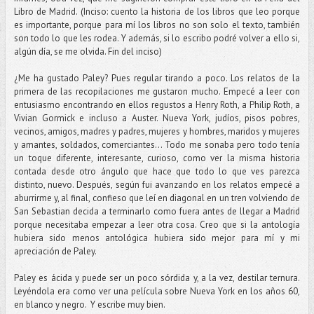
Libro de Madrid. (Inciso: cuento la historia de los libros que leo porque
es importante, porque para mí los libros no son solo el texto, también
son todo lo que les rodea. Y además, si lo escribo podré volver a ello si,
algún día, se me olvida. Fin del inciso)
¿Me ha gustado Paley? Pues regular tirando a poco. Los relatos de la
primera de las recopilaciones me gustaron mucho. Empecé a leer con
entusiasmo encontrando en ellos regustos a Henry Roth, a Philip Roth, a
Vivian Gormick e incluso a Auster. Nueva York, judíos, pisos pobres,
vecinos, amigos, madres y padres, mujeres y hombres, maridos y mujeres
y amantes, soldados, comerciantes... Todo me sonaba pero todo tenía
un toque diferente, interesante, curioso, como ver la misma historia
contada desde otro ángulo que hace que todo lo que ves parezca
distinto, nuevo. Después, según fui avanzando en los relatos empecé a
aburrirme y, al final, confieso que leí en diagonal en un tren volviendo de
San Sebastian decida a terminarlo como fuera antes de llegar a Madrid
porque necesitaba empezar a leer otra cosa. Creo que si la antología
hubiera sido menos antológica hubiera sido mejor para mí y mi
apreciación de Paley.
Paley es ácida y puede ser un poco sórdida y, a la vez, destilar ternura.
Leyéndola era como ver una película sobre Nueva York en los años 60,
en blanco y negro. Y escribe muy bien.