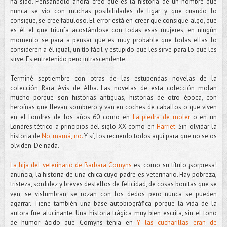
ha sido. Pensándolo ahora creo que es la historia de un hombre que
nunca se vio con muchas posibilidades de ligar y que cuando lo
consigue, se cree fabuloso. El error está en creer que consigue algo, que
es él el que triunfa acostándose con todas esas mujeres, en ningún
momento se para a pensar que es muy probable que todas ellas lo
consideren a él igual, un tío fácil y estúpido que les sirve para lo que les
sirve. Es entretenido pero intrascendente.
Terminé septiembre con otras de las estupendas novelas de la
colección Rara Avis de Alba. Las novelas de esta colección molan
mucho porque son historias antiguas, historias de otro época, con
heroínas que llevan sombrero y van en coches de caballos o que viven
en el Londres de los años 60 como en
La piedra de moler
o en un
Londres tétrico a principios del siglo XX como en
Harriet.
Sin olvidar la
historia de
No, mamá, no.
Y sí, los recuerdo todos aquí para que no se os
olviden. De nada.
La hija del veterinario de Barbara Comyns
es, como su título ¡sorpresa!
anuncia, la historia de una chica cuyo padre es veterinario. Hay pobreza,
tristeza, sordidez y breves destellos de felicidad, de cosas bonitas que se
ven, se vislumbran, se rozan con los dedos pero nunca se pueden
agarrar. Tiene también una base autobiográfica porque la vida de la
autora fue alucinante. Una historia trágica muy bien escrita, sin el tono
de humor ácido que Comyns tenía en
Y las cucharillas eran de