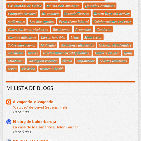
Los mundos de Cedric
Mi "no vida amorosa"
Queridos científicos
Campaña electoral
Me gustaría
PisandoCharcos
Recent Keyword activity
moliensayo
Los días iguales
Praderismo laboral
Colaboraciones estelares
Conversaciones piscineras
Rústicoman
Propósitos
Cuaderno
Cuentos didactivos
Libros horribles
Listas
Molirecetas
Sobrevaloraciones
Moliradio
Vacaciones alsacianas
lecturas encadenadas
machismo
Breves
Fuerteventura en 500 palabras.
Haper´s Bazaar
Ignite
Murakami
Washigton roadtrip
charla
empotrador
revistas femeninas
series
televisión
women´s health
MI LISTA DE BLOGS
divagando, divagando...
"Calypso" de David Sedaris: Meh
Hace 1 día
El blog de Lahierbaroja
La casa de los lamentos, Helen Garner
Hace 5 días