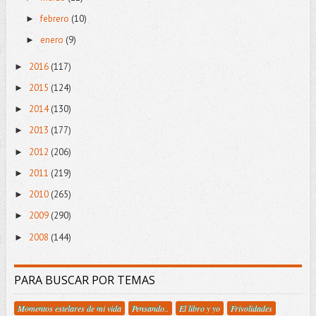
febrero
(10)
►
enero
(9)
►
2016
(117)
►
2015
(124)
►
2014
(130)
►
2013
(177)
►
2012
(206)
►
2011
(219)
►
2010
(265)
►
2009
(290)
►
2008
(144)
►
PARA BUSCAR POR TEMAS
Momentos estelares de mi vida
Pensando..
El libro y yo
Frivolidades