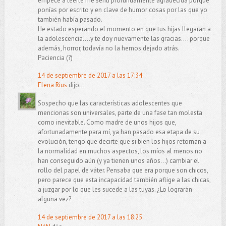
empecé a leerte me sentí profundamente agradecida porque
ponías por escrito y en clave de humor cosas por las que yo
también había pasado.
He estado esperando el momento en que tus hijas llegaran a
la adolescencia....y te doy nuevamente las gracias.... porque
además, horror, todavía no la hemos dejado atrás.
Paciencia (?)
14 de septiembre de 2017 a las 17:34
Elena Rius
dijo...
Sospecho que las características adolescentes que
mencionas son universales, parte de una fase tan molesta
como inevitable. Como madre de unos hijos que,
afortunadamente para mí, ya han pasado esa etapa de su
evolución, tengo que decirte que si bien los hijos retornan a
la normalidad en muchos aspectos, los míos al menos no
han conseguido aún (y ya tienen unos años...) cambiar el
rollo del papel de váter. Pensaba que era porque son chicos,
pero parece que esta incapacidad también aflige a las chicas,
a juzgar por lo que les sucede a las tuyas. ¿Lo lograrán
alguna vez?
14 de septiembre de 2017 a las 18:25