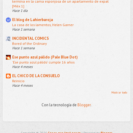
termina en la cama esponjosa de un apartamento de expat
[Méx 1]
Hace 1 día
El blog de Lahierbaroja
La casa de los lamentos, Helen Garner
Hace 1 semana
INCIDENTAL COMICS
Bored of the Ordinary
Hace 1 semana
Ese punto azul pálido (Pale Blue Dot)
'Ese punto azul pálido' cumple 16 años
Hace 4 meses
EL CHICO DE LA CONSUELO
Reinicio
Hace 4 meses
Mostrar todo
Con la tecnología de
Blogger
.
Copyright ©
2026
Cosas que (me) pasan
| Powered by
Blogger