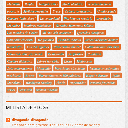
Maternity
Perfiles
Indignaciones
Modo aleatorio
recomendaciones
podcasts
Molidocumentales
Bruce
Criticas destructivas
Unadocenade
Cuentos "didactivos"
La comunidad
Washington roadtrip
despellejes
Mi padre
hombres fantásticos
Grandes Momentos Etílicos
Los mundos de Cedric
Mi "no vida amorosa"
Queridos científicos
Campaña electoral
Me gustaría
PisandoCharcos
Recent Keyword activity
moliensayo
Los días iguales
Praderismo laboral
Colaboraciones estelares
Conversaciones piscineras
Rústicoman
Propósitos
Cuaderno
Cuentos didactivos
Libros horribles
Listas
Molirecetas
Sobrevaloraciones
Moliradio
Vacaciones alsacianas
lecturas encadenadas
machismo
Breves
Fuerteventura en 500 palabras.
Haper´s Bazaar
Ignite
Murakami
Washigton roadtrip
charla
empotrador
revistas femeninas
series
televisión
women´s health
MI LISTA DE BLOGS
divagando, divagando...
Tras poco domir, mírate 4 pelis en las 12 horas de avión y