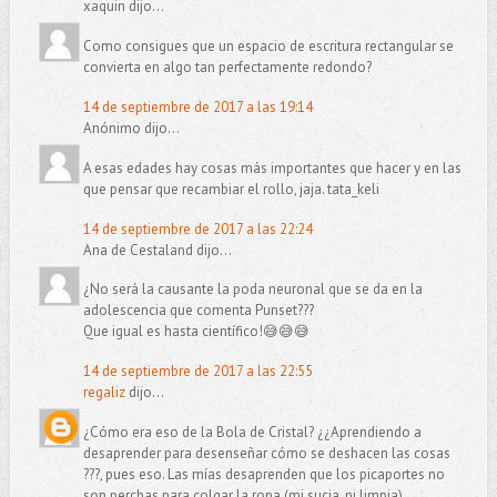
xaquin dijo...
Como consigues que un espacio de escritura rectangular se
convierta en algo tan perfectamente redondo?
14 de septiembre de 2017 a las 19:14
Anónimo dijo...
A esas edades hay cosas más importantes que hacer y en las
que pensar que recambiar el rollo, jaja. tata_keli
14 de septiembre de 2017 a las 22:24
Ana de Cestaland dijo...
¿No será la causante la poda neuronal que se da en la
adolescencia que comenta Punset???
Que igual es hasta científico!😅😅😅
14 de septiembre de 2017 a las 22:55
regaliz
dijo...
¿Cómo era eso de la Bola de Cristal? ¿¿Aprendiendo a
desaprender para desenseñar cómo se deshacen las cosas
???, pues eso. Las mías desaprenden que los picaportes no
son perchas para colgar la ropa (mi sucia, ni limpia)