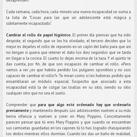
desaprenden.
Cada semana, cada hora, cada minuto una nueva incapacidad se suma a
la lista de "Cosas para las que un adolescente está mágica y
súbitamente incapacitado".
Cambiar el rollo de papel higiénico
. El primer día piensas que ha sido
despiste, el segundo que se les ha olvidado, el tercero decides que lo
mejor es dejarles el rollo de repuesto en un cajón del baño para que así
no tengan si quiera que retener el dato los diez segundos que se tarda
en llegar a la cocina. El cuarto lo dejas encima de la taza. Y el quinto te
das cuenta, por fin, de que son incapaces de cambiar el rollo. «Pero
vamos a ver ¿es que habéis perdido los pulgares oponibles y no sois
capaces de cambiar el rollo?» Te miran como si les hubieras pedido que
ensamblaran un módulo espacial. Sospecho que asociado a esta
incapacidad está la de colgar las toallas en su sitio, siendo su sitio
cualquier otro que no sea el suelo.
Comprender que
para que algo esté ordenado hay que ordenarlo
previamente
y mantenerlo después. Los adolescentes vuelven a su más
tierna infancia y vuelven a creer en Mary Poppins. Concretamente
parecen pensar que tú eres Mary Poppins y que cuando se encuentran
sus camisetas guardadas en los cajones tú lo has logrado chasqueando
los dedos mientras ellos dormían. Cuando les das un baño de realidad,