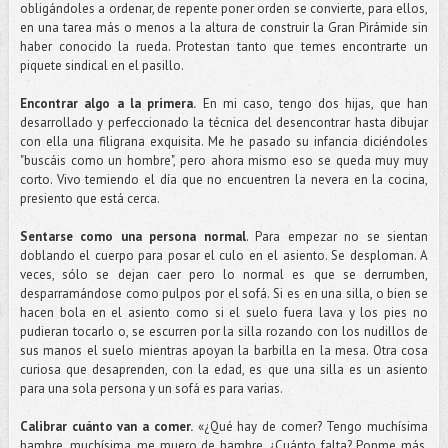
obligándoles a ordenar, de repente poner orden se convierte, para ellos,
en una tarea más o menos a la altura de construir la Gran Pirámide sin
haber conocido la rueda. Protestan tanto que temes encontrarte un
piquete sindical en el pasillo.
Encontrar algo a la primera.
En mi caso, tengo dos hijas, que han
desarrollado y perfeccionado la técnica del desencontrar hasta dibujar
con ella una filigrana exquisita. Me he pasado su infancia diciéndoles
"buscáis como un hombre", pero ahora mismo eso se queda muy muy
corto. Vivo temiendo el día que no encuentren la nevera en la cocina,
presiento que está cerca.
Sentarse como una persona normal
. Para empezar no se sientan
doblando el cuerpo para posar el culo en el asiento. Se desploman. A
veces, sólo se dejan caer pero lo normal es que se derrumben,
desparramándose como pulpos por el sofá. Si es en una silla, o bien se
hacen bola en el asiento como si el suelo fuera lava y los pies no
pudieran tocarlo o, se escurren por la silla rozando con los nudillos de
sus manos el suelo mientras apoyan la barbilla en la mesa. Otra cosa
curiosa que desaprenden, con la edad, es que una silla es un asiento
para una sola persona y un sofá es para varias.
Calibrar cuánto van a comer.
«¿Qué hay de comer? Tengo muchísima
hambre, muchísima, me muero de hambre. ¿Cuánto falta? Ponme más,