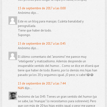
15 de septiembre de 2017 a las 0:00
Anónimo dijo...
Este es un blog para marujas. Cuánta banalidad y
perogrullada.
Tiene que haber de todo.
Supongo.
15 de septiembre de 2017 a las 0:45
Anónimo dijo...
El último comentario del "anonimo" me parece muy
"inteligente" y matizadísimo. Además desprende un
insuperable sentido del humor... Como se dice en élserá que
tiene que haber de todo. Bueno, por lo demás mis hijas han
pasado ya los 20 y seguimos igual. ¡O peor, si cabe!😂😂
15 de septiembre de 2017 a las 7:44
NáN
dijo...
Anónimo de las 0:45: Tienes un gran sentido del humor (ya
se sabe, las "marujas" lo necesitamos para sobrevivir). Pero
que con más de 20 tus hijas estéis igual o peor me parece