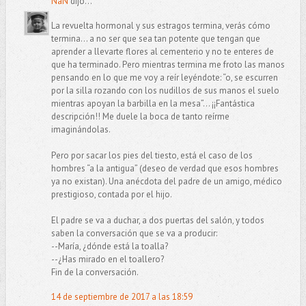
NáN
dijo...
La revuelta hormonal y sus estragos termina, verás cómo
termina... a no ser que sea tan potente que tengan que
aprender a llevarte flores al cementerio y no te enteres de
que ha terminado. Pero mientras termina me froto las manos
pensando en lo que me voy a reír leyéndote: “o, se escurren
por la silla rozando con los nudillos de sus manos el suelo
mientras apoyan la barbilla en la mesa”... ¡¡Fantástica
descripción!! Me duele la boca de tanto reírme
imaginándolas.
Pero por sacar los pies del tiesto, está el caso de los
hombres “a la antigua” (deseo de verdad que esos hombres
ya no existan). Una anécdota del padre de un amigo, médico
prestigioso, contada por el hijo.
El padre se va a duchar, a dos puertas del salón, y todos
saben la conversación que se va a producir:
--María, ¿dónde está la toalla?
--¿Has mirado en el toallero?
Fin de la conversación.
14 de septiembre de 2017 a las 18:59