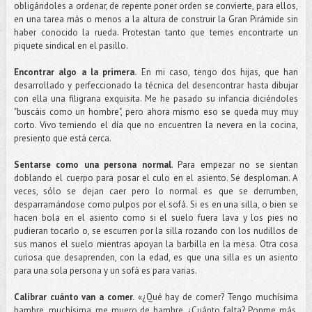
obligándoles a ordenar, de repente poner orden se convierte, para ellos,
en una tarea más o menos a la altura de construir la Gran Pirámide sin
haber conocido la rueda. Protestan tanto que temes encontrarte un
piquete sindical en el pasillo.
Encontrar algo a la primera.
En mi caso, tengo dos hijas, que han
desarrollado y perfeccionado la técnica del desencontrar hasta dibujar
con ella una filigrana exquisita. Me he pasado su infancia diciéndoles
"buscáis como un hombre", pero ahora mismo eso se queda muy muy
corto. Vivo temiendo el día que no encuentren la nevera en la cocina,
presiento que está cerca.
Sentarse como una persona normal
. Para empezar no se sientan
doblando el cuerpo para posar el culo en el asiento. Se desploman. A
veces, sólo se dejan caer pero lo normal es que se derrumben,
desparramándose como pulpos por el sofá. Si es en una silla, o bien se
hacen bola en el asiento como si el suelo fuera lava y los pies no
pudieran tocarlo o, se escurren por la silla rozando con los nudillos de
sus manos el suelo mientras apoyan la barbilla en la mesa. Otra cosa
curiosa que desaprenden, con la edad, es que una silla es un asiento
para una sola persona y un sofá es para varias.
Calibrar cuánto van a comer.
«¿Qué hay de comer? Tengo muchísima
hambre, muchísima, me muero de hambre. ¿Cuánto falta? Ponme más,