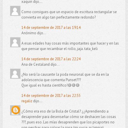
xaquin dijo...
Como consigues que un espacio de escritura rectangular se
convierta en algo tan perfectamente redondo?
14 de septiembre de 2017 a las 19:14
Anónimo dijo...
A esas edades hay cosas más importantes que hacer y en las
que pensar que recambiar el rollo, jaja. tata_keli
14 de septiembre de 2017 a las 22:24
Ana de Cestaland dijo...
¿No será la causante la poda neuronal que se da en la
adolescencia que comenta Punset???
Que igual es hasta científico!😅😅😅
14 de septiembre de 2017 a las 22:55
regaliz
dijo...
¿Cómo era eso de la Bola de Cristal? ¿¿Aprendiendo a
desaprender para desenseñar cómo se deshacen las cosas
???, pues eso. Las mías desaprenden que los picaportes no
son perchas para colgar la ropa (mi sucia, ni limpia)