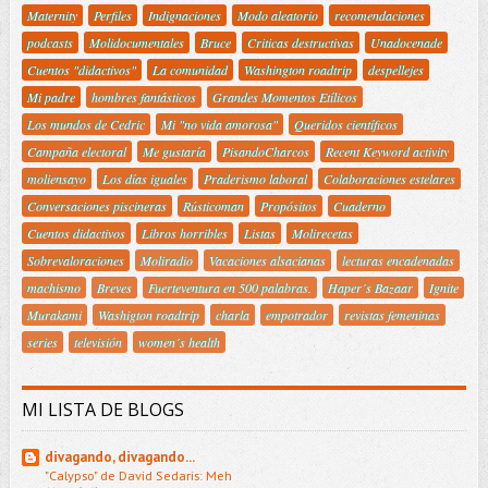
Maternity
Perfiles
Indignaciones
Modo aleatorio
recomendaciones
podcasts
Molidocumentales
Bruce
Criticas destructivas
Unadocenade
Cuentos "didactivos"
La comunidad
Washington roadtrip
despellejes
Mi padre
hombres fantásticos
Grandes Momentos Etílicos
Los mundos de Cedric
Mi "no vida amorosa"
Queridos científicos
Campaña electoral
Me gustaría
PisandoCharcos
Recent Keyword activity
moliensayo
Los días iguales
Praderismo laboral
Colaboraciones estelares
Conversaciones piscineras
Rústicoman
Propósitos
Cuaderno
Cuentos didactivos
Libros horribles
Listas
Molirecetas
Sobrevaloraciones
Moliradio
Vacaciones alsacianas
lecturas encadenadas
machismo
Breves
Fuerteventura en 500 palabras.
Haper´s Bazaar
Ignite
Murakami
Washigton roadtrip
charla
empotrador
revistas femeninas
series
televisión
women´s health
MI LISTA DE BLOGS
divagando, divagando...
"Calypso" de David Sedaris: Meh