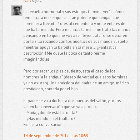
NáN
dijo...
La revuelta hormonal y sus estragos termina, verás cómo
termina... a no ser que sea tan potente que tengan que
aprender a llevarte flores al cementerio y no te enteres de
que ha terminado. Pero mientras termina me froto las manos
pensando en lo que me voy a reír leyéndote: “o, se escurren
por la silla rozando con los nudillos de sus manos el suelo
mientras apoyan la barbilla en la mesa”... ¡¡Fantástica
descripción!! Me duele la boca de tanto reírme
imaginándolas.
Pero por sacar los pies del tiesto, está el caso de los
hombres “a la antigua” (deseo de verdad que esos hombres
ya no existan). Una anécdota del padre de un amigo, médico
prestigioso, contada por el hijo.
El padre se va a duchar, a dos puertas del salón, y todos
saben la conversación que se va a producir:
--María, ¿dónde está la toalla?
--¿Has mirado en el toallero?
Fin de la conversación.
14 de septiembre de 2017 a las 18:59