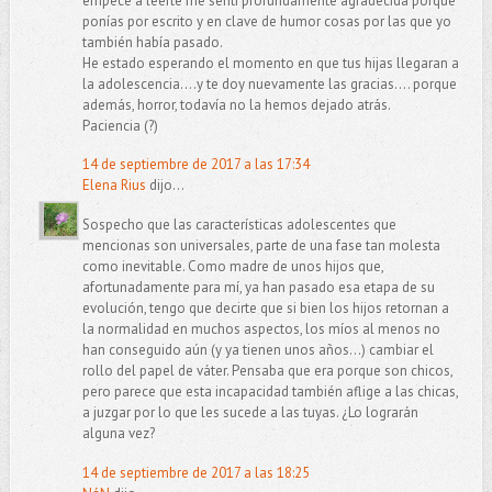
empecé a leerte me sentí profundamente agradecida porque
ponías por escrito y en clave de humor cosas por las que yo
también había pasado.
He estado esperando el momento en que tus hijas llegaran a
la adolescencia....y te doy nuevamente las gracias.... porque
además, horror, todavía no la hemos dejado atrás.
Paciencia (?)
14 de septiembre de 2017 a las 17:34
Elena Rius
dijo...
Sospecho que las características adolescentes que
mencionas son universales, parte de una fase tan molesta
como inevitable. Como madre de unos hijos que,
afortunadamente para mí, ya han pasado esa etapa de su
evolución, tengo que decirte que si bien los hijos retornan a
la normalidad en muchos aspectos, los míos al menos no
han conseguido aún (y ya tienen unos años...) cambiar el
rollo del papel de váter. Pensaba que era porque son chicos,
pero parece que esta incapacidad también aflige a las chicas,
a juzgar por lo que les sucede a las tuyas. ¿Lo lograrán
alguna vez?
14 de septiembre de 2017 a las 18:25