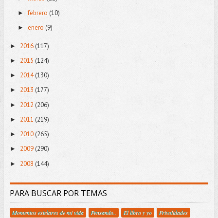
febrero
(10)
►
enero
(9)
►
2016
(117)
►
2015
(124)
►
2014
(130)
►
2013
(177)
►
2012
(206)
►
2011
(219)
►
2010
(265)
►
2009
(290)
►
2008
(144)
►
PARA BUSCAR POR TEMAS
Momentos estelares de mi vida
Pensando..
El libro y yo
Frivolidades