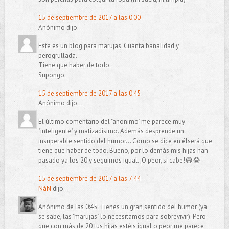
15 de septiembre de 2017 a las 0:00
Anónimo dijo...
Este es un blog para marujas. Cuánta banalidad y
perogrullada.
Tiene que haber de todo.
Supongo.
15 de septiembre de 2017 a las 0:45
Anónimo dijo...
El último comentario del "anonimo" me parece muy
"inteligente" y matizadísimo. Además desprende un
insuperable sentido del humor... Como se dice en élserá que
tiene que haber de todo. Bueno, por lo demás mis hijas han
pasado ya los 20 y seguimos igual. ¡O peor, si cabe!😂😂
15 de septiembre de 2017 a las 7:44
NáN
dijo...
Anónimo de las 0:45: Tienes un gran sentido del humor (ya
se sabe, las "marujas" lo necesitamos para sobrevivir). Pero
que con más de 20 tus hijas estéis igual o peor me parece