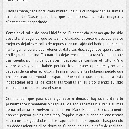
desaprenden.
Cada semana, cada hora, cada minuto una nueva incapacidad se suma a
la lista de "Cosas para las que un adolescente está mágica y
súbitamente incapacitado".
Cambiar el rollo de papel higiénico
. El primer día piensas que ha sido
despiste, el segundo que se les ha olvidado, el tercero decides que lo
mejor es dejarles el rollo de repuesto en un cajón del baño para que así
no tengan si quiera que retener el dato los diez segundos que se tarda
en llegar a la cocina. El cuarto lo dejas encima de la taza. Y el quinto te
das cuenta, por fin, de que son incapaces de cambiar el rollo. «Pero
vamos a ver ¿es que habéis perdido los pulgares oponibles y no sois
capaces de cambiar el rollo?» Te miran como si les hubieras pedido que
ensamblaran un módulo espacial. Sospecho que asociado a esta
incapacidad está la de colgar las toallas en su sitio, siendo su sitio
cualquier otro que no sea el suelo.
Comprender que
para que algo esté ordenado hay que ordenarlo
previamente
y mantenerlo después. Los adolescentes vuelven a su más
tierna infancia y vuelven a creer en Mary Poppins. Concretamente
parecen pensar que tú eres Mary Poppins y que cuando se encuentran
sus camisetas guardadas en los cajones tú lo has logrado chasqueando
los dedos mientras ellos dormían. Cuando les das un baño de realidad,