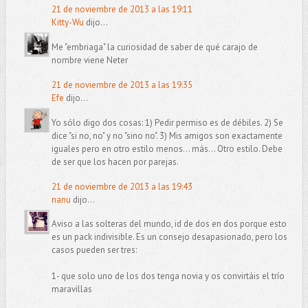
21 de noviembre de 2013 a las 19:11
Kitty-Wu
dijo...
Me "embriaga" la curiosidad de saber de qué carajo de
nombre viene Neter
21 de noviembre de 2013 a las 19:35
Efe
dijo...
Yo sólo digo dos cosas: 1) Pedir permiso es de débiles. 2) Se
dice "si no, no" y no "sino no". 3) Mis amigos son exactamente
iguales pero en otro estilo menos... más... Otro estilo. Debe
de ser que los hacen por parejas.
21 de noviembre de 2013 a las 19:43
nanu
dijo...
Aviso a las solteras del mundo, id de dos en dos porque esto
es un pack indivisible. Es un consejo desapasionado, pero los
casos pueden ser tres:
1- que solo uno de los dos tenga novia y os convirtáis el trío
maravillas