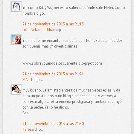
Yo, como Kitty Wu, necesito saber de dónde sale Neter. Como
nombre digo.
21 de noviembre de 2013 a las 21:13
Lola Birlanga Urbán
dijo...
Y a mi que me encantan las pelis de Thor... Estas amistades
son buenísimas. ¡Y divertidísimas!
www.sobrevolandosloscuarenta.blogspot.com
21 de noviembre de 2013 a las 21:21
MATT
dijo...
Muy bueno. La amistad entre tíos muchas veces es así y da
para un post o dos o un blog si te descuidas. A ver, voy a
confesar algo... leí la encima prodigiosa y también me rayé
con la leche. Ya lo he dicho.
Bss
21 de noviembre de 2013 a las 21:30
Teresa
dijo...