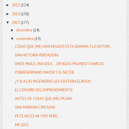
2015
(124)
►
2014
(130)
►
2013
(177)
▼
diciembre
(14)
►
noviembre
(13)
▼
COSAS QUE (ME) HAN PASADO ESTA SEMANA Y LA HISTORI...
UNA HISTORIA VERDADERA.
UNOS MAILS, UNA IDEA....UN BLOG: PISANDO CHARCOS
POBREHERMANO MAYOR Y EL NETER
¿Y SI A LAS INGENIERAS LES GUSTARA EL ROSA?
EL CONJURO DEL EMPRENDIMIENTO
ANTES DE COSAS QUE (ME) PASAN
UNA MAÑANA CON JUAN
PETE NO ES MI TIPO PERO...
ME LEES.