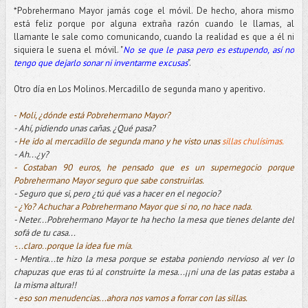
*Pobrehermano Mayor jamás coge el móvil. De hecho, ahora mismo
está feliz porque por alguna extraña razón cuando le llamas, al
llamante le sale como comunicando, cuando la realidad es que a él ni
siquiera le suena el móvil. "
No se que le pasa pero es estupendo, así no
tengo que dejarlo sonar ni inventarme excusas
".
Otro día en Los Molinos. Mercadillo de segunda mano y aperitivo.
-
Moli, ¿dónde está Pobrehermano Mayor?
- Ahí, pidiendo unas cañas. ¿Qué pasa?
-
He ido al mercadillo de segunda mano y he visto unas
sillas chulísimas.
- Ah...¿y?
- Costaban 90 euros, he pensado que es un supernegocio porque
Pobrehermano Mayor seguro que sabe construirlas.
- Seguro que si, pero ¿tú qué vas a hacer en el negocio?
- ¿Yo? Achuchar a Pobrehermano Mayor que si no, no hace nada.
- Neter...Pobrehermano Mayor te ha hecho la mesa que tienes delante del
sofá de tu casa...
-...claro..porque la idea fue mía.
- Mentira...te hizo la mesa porque se estaba poniendo nervioso al ver lo
chapuzas que eras tú al construirte la mesa...¡¡ni una de las patas estaba a
la misma altura!!
-
eso son menudencias...ahora nos vamos a forrar con las sillas.