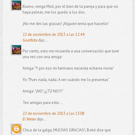
Bueno, venga Moli, por el bien de la pareja y para que no
haya peleas, me los quedo a los dos.
¡No me des las gracias! ¡Alguien tenía que hacerlo!
22 de noviembre de 2013 a las 12:44
Goethita
dijo...
Por cierto, esto me recuerda a una conversación que tuve
una vez con una amiga:
Amiga: "Y por eso mi hermano necesita echarse novia"
Yo: "Pues nada, nada. A ver cuándo me lo presentas"
Amiga: "¡NO! ¡¡¡TÚ NO!!!"
Ten amigas para esto...
22 de noviembre de 2013 a las 13:08
El Neter
dijo...
Chica de la galga, MUCHAS GRACIAS!, Bokó dice que