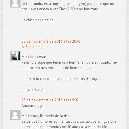
Neter, Tundra está muy interesada (y yo) pero dice que no
nos lleves nunca a ver Thor 2 2D o no hay trato.
La chica de la galga.
22 de noviembre de 2013 a las 20:45
A. Sandler
dijo...
Moli, dos cosas:
- siempre supe que tener una hermana hubiera molado, me
han tocado tres hooligans de hermanos, ...
- admiro tu capacidad para recordar los diálogos!
abrazo, Sandler.
23 de noviembre de 2013 a las 9:02
Anónimo dijo...
Moli, estoy llorando de la risa.
Estos dos hombres son fantásticos, los típicos amigos que
parecen un matrimonio con 50 años a la espalda. Me