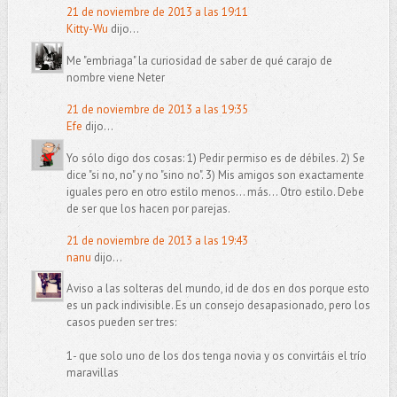
21 de noviembre de 2013 a las 19:11
Kitty-Wu
dijo...
Me "embriaga" la curiosidad de saber de qué carajo de
nombre viene Neter
21 de noviembre de 2013 a las 19:35
Efe
dijo...
Yo sólo digo dos cosas: 1) Pedir permiso es de débiles. 2) Se
dice "si no, no" y no "sino no". 3) Mis amigos son exactamente
iguales pero en otro estilo menos... más... Otro estilo. Debe
de ser que los hacen por parejas.
21 de noviembre de 2013 a las 19:43
nanu
dijo...
Aviso a las solteras del mundo, id de dos en dos porque esto
es un pack indivisible. Es un consejo desapasionado, pero los
casos pueden ser tres:
1- que solo uno de los dos tenga novia y os convirtáis el trío
maravillas