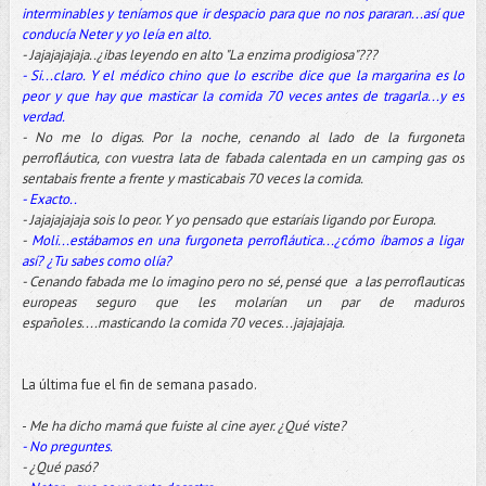
interminables y teníamos que ir despacio para que no nos pararan...así que
conducía Neter y yo leía en alto.
- Jajajajajaja..¿ibas leyendo en alto "La enzima prodigiosa"???
- Si...claro. Y el médico chino que lo escribe dice que la margarina es lo
peor y que hay que masticar la comida 70 veces antes de tragarla...y es
verdad.
- No me lo digas. Por la noche, cenando al lado de la furgoneta
perrofláutica, con vuestra lata de fabada calentada en un camping gas os
sentabais frente a frente y masticabais 70 veces la comida.
- Exacto..
- Jajajajajaja sois lo peor. Y yo pensado que estaríais ligando por Europa.
-
Moli...estábamos en una furgoneta perrofláutica...¿cómo íbamos a ligar
así? ¿Tu sabes como olía?
- Cenando fabada me lo imagino pero no sé, pensé que a las perroflauticas
europeas seguro que les molarían un par de maduros
españoles....masticando la comida 70 veces...jajajajaja.
La última fue el fin de semana pasado.
-
Me ha dicho mamá que fuiste al cine ayer. ¿Qué viste?
- No preguntes.
- ¿Qué pasó?