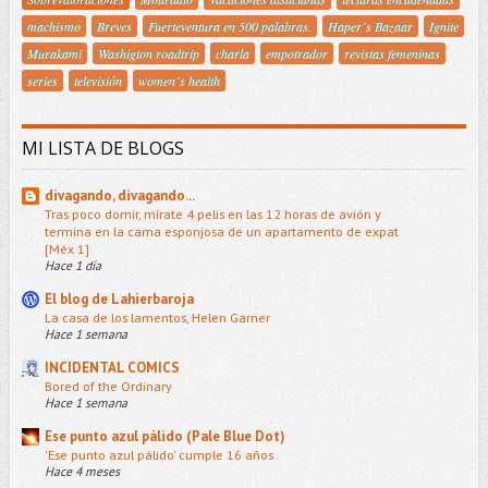
machismo
Breves
Fuerteventura en 500 palabras.
Haper´s Bazaar
Ignite
Murakami
Washigton roadtrip
charla
empotrador
revistas femeninas
series
televisión
women´s health
MI LISTA DE BLOGS
divagando, divagando...
Tras poco domir, mírate 4 pelis en las 12 horas de avión y
termina en la cama esponjosa de un apartamento de expat
[Méx 1]
Hace 1 día
El blog de Lahierbaroja
La casa de los lamentos, Helen Garner
Hace 1 semana
INCIDENTAL COMICS
Bored of the Ordinary
Hace 1 semana
Ese punto azul pálido (Pale Blue Dot)
'Ese punto azul pálido' cumple 16 años
Hace 4 meses