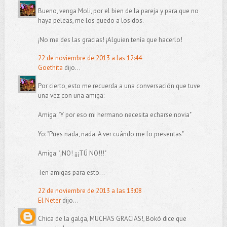
Bueno, venga Moli, por el bien de la pareja y para que no
haya peleas, me los quedo a los dos.
¡No me des las gracias! ¡Alguien tenía que hacerlo!
22 de noviembre de 2013 a las 12:44
Goethita
dijo...
Por cierto, esto me recuerda a una conversación que tuve
una vez con una amiga:
Amiga: "Y por eso mi hermano necesita echarse novia"
Yo: "Pues nada, nada. A ver cuándo me lo presentas"
Amiga: "¡NO! ¡¡¡TÚ NO!!!"
Ten amigas para esto...
22 de noviembre de 2013 a las 13:08
El Neter
dijo...
Chica de la galga, MUCHAS GRACIAS!, Bokó dice que