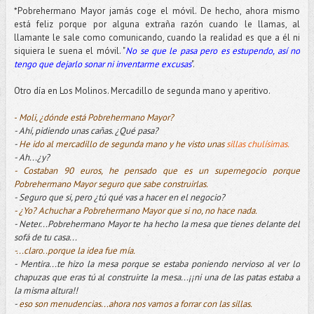
*Pobrehermano Mayor jamás coge el móvil. De hecho, ahora mismo
está feliz porque por alguna extraña razón cuando le llamas, al
llamante le sale como comunicando, cuando la realidad es que a él ni
siquiera le suena el móvil. "
No se que le pasa pero es estupendo, así no
tengo que dejarlo sonar ni inventarme excusas
".
Otro día en Los Molinos. Mercadillo de segunda mano y aperitivo.
-
Moli, ¿dónde está Pobrehermano Mayor?
- Ahí, pidiendo unas cañas. ¿Qué pasa?
-
He ido al mercadillo de segunda mano y he visto unas
sillas chulísimas.
- Ah...¿y?
- Costaban 90 euros, he pensado que es un supernegocio porque
Pobrehermano Mayor seguro que sabe construirlas.
- Seguro que si, pero ¿tú qué vas a hacer en el negocio?
- ¿Yo? Achuchar a Pobrehermano Mayor que si no, no hace nada.
- Neter...Pobrehermano Mayor te ha hecho la mesa que tienes delante del
sofá de tu casa...
-...claro..porque la idea fue mía.
- Mentira...te hizo la mesa porque se estaba poniendo nervioso al ver lo
chapuzas que eras tú al construirte la mesa...¡¡ni una de las patas estaba a
la misma altura!!
-
eso son menudencias...ahora nos vamos a forrar con las sillas.