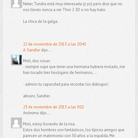
Neter, Tundra está muy interesada (y yo) pero dice que no
nos lleves nunca a ver Thor 2 2D o no hay trato.
La chica de la galga.
22 de noviembre de 2013 a las 20:45
A. Sandler
dijo...
Moli, dos cosas:
- siempre supe que tener una hermana hubiera molado, me
han tocado tres hooligans de hermanos, ...
- admiro tu capacidad para recordar los diálogos!
abrazo, Sandler.
23 de noviembre de 2013 a las 9:02
Anónimo dijo...
Moli, estoy llorando de la risa.
Estos dos hombres son fantásticos, los típicos amigos que
parecen un matrimonio con 50 años a la espalda. Me