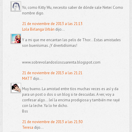
Yo, como Kitty Wu, necesito saber de dónde sale Neter. Como
nombre digo.
21 de noviembre de 2013 a las 21:13
Lola Birlanga Urbán
dijo...
Y a mi que me encantan las pelis de Thor... Estas amistades
son buenísimas. ¡Y divertidísimas!
www.sobrevolandosloscuarenta.blogspot.com
21 de noviembre de 2013 a las 21:21
MATT
dijo...
Muy bueno. La amistad entre tíos muchas veces es así y da
para un post o dos o un blog si te descuidas. A ver, voy a
confesar algo... leí la encima prodigiosa y también me rayé
con la leche. Ya lo he dicho.
Bss
21 de noviembre de 2013 a las 21:30
Teresa
dijo...