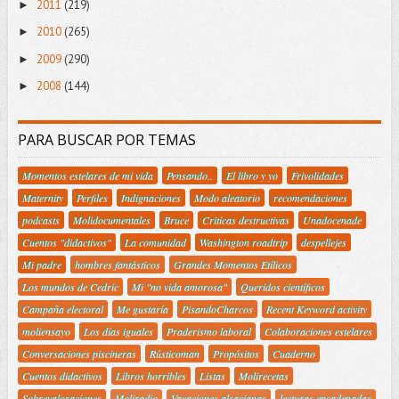
2011
(219)
►
2010
(265)
►
2009
(290)
►
2008
(144)
►
PARA BUSCAR POR TEMAS
Momentos estelares de mi vida
Pensando..
El libro y yo
Frivolidades
Maternity
Perfiles
Indignaciones
Modo aleatorio
recomendaciones
podcasts
Molidocumentales
Bruce
Criticas destructivas
Unadocenade
Cuentos "didactivos"
La comunidad
Washington roadtrip
despellejes
Mi padre
hombres fantásticos
Grandes Momentos Etílicos
Los mundos de Cedric
Mi "no vida amorosa"
Queridos científicos
Campaña electoral
Me gustaría
PisandoCharcos
Recent Keyword activity
moliensayo
Los días iguales
Praderismo laboral
Colaboraciones estelares
Conversaciones piscineras
Rústicoman
Propósitos
Cuaderno
Cuentos didactivos
Libros horribles
Listas
Molirecetas
Sobrevaloraciones
Moliradio
Vacaciones alsacianas
lecturas encadenadas