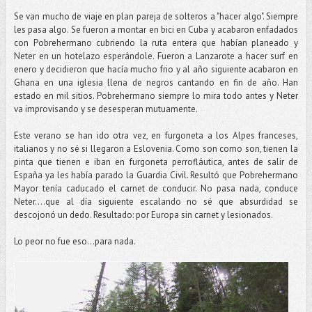
Se van mucho de viaje en plan pareja de solteros a "hacer algo". Siempre
les pasa algo. Se fueron a montar en bici en Cuba y acabaron enfadados
con Pobrehermano cubriendo la ruta entera que habían planeado y
Neter en un hotelazo esperándole. Fueron a Lanzarote a hacer surf en
enero y decidieron que hacía mucho frio y al año siguiente acabaron en
Ghana en una iglesia llena de negros cantando en fin de año. Han
estado en mil sitios. Pobrehermano siempre lo mira todo antes y Neter
va improvisando y se desesperan mutuamente.
Este verano se han ido otra vez, en furgoneta a los Alpes franceses,
italianos y no sé si llegaron a Eslovenia. Como son como son, tienen la
pinta que tienen e iban en furgoneta perrofláutica, antes de salir de
España ya les había parado la Guardia Civil. Resultó que Pobrehermano
Mayor tenía caducado el carnet de conducir. No pasa nada, conduce
Neter....que al día siguiente escalando no sé que absurdidad se
descojonó un dedo. Resultado: por Europa sin carnet y lesionados.
Lo peor no fue eso...para nada.