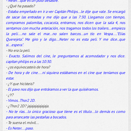
- Neter...que es un puto desastre.
- ¿Qué ha pasado?
-
Estaba empeñado en ir a ver Capitán Philips...le dije que vale. Se encargó
de sacar las entradas y me dijo que a las 7:30. Llegamos con tiempo,
compramos palomitas, cocacola, entramos, nos dicen que la sala 4, nos
sentamos con mucha antelación, nos tragamos todos los trailers...empieza
la peli....no sale el mar...no salen barcos...un tío en Vespa...."Elias
Querejeta". Me giro y le digo...Neter no es esta peli. Y me dice..que
si...espera".
- No era la peli.
-
Exacto. Salimos del cine, le preguntamos al acomodador y nos dice:
capitan philips es a las 10:30.
- ¿os equivocasteis de hora?
-
De hora y de cine....ni siquiera estábamos en el cine que teníamos que
estar.
- ¿Y que hicisteis?
-
El pavo nos dijo que entráramos a ver la que quisiéramos.
- ¿Y?
- Vimos..Thor2 2D.
- ¿Thor2 2D? jajajajajajajaja.
- No te rías...lo único gracioso que tiene es el título...lo demás es como
para arrancarte las pestañas a bocados.
- Te suena el móvil...
- Es Neter....paso.