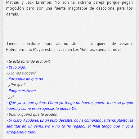
Mathau y Jack Lemmon. No son la extraña pareja porque pegan
mogollón pero son una fuente inagotable de descojone para los
demás.
Tienen anécdotas para aburrir. Un día cualquiera de verano,
Pobrehermano Mayor está en casa en Los Molinos. Suena el móvil.
- te está sonando el móvil.
- Ya lo oigo.
- ¿Lo vas a coger?
-
Por supuesto que no.
- ¿Por qué?
-
Porque es Neter.
- ¿y?
- Que ya se que quiere. Cómo yo tengo un huerto, quiere tener su propio
huerto y como es un agonías lo quiere YA.
- Bueno, querrá que le ayudes.
-
Si, claro. Ayudarle. Es un puto desastre, no ha comprado la tierra, plantó las
semillas en un semillero y no lo ha regado...al final tengo que ir yo a
arreglárselo todo.