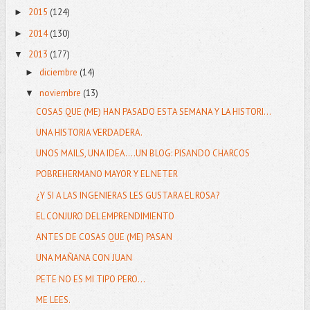
2015
(124)
►
2014
(130)
►
2013
(177)
▼
diciembre
(14)
►
noviembre
(13)
▼
COSAS QUE (ME) HAN PASADO ESTA SEMANA Y LA HISTORI...
UNA HISTORIA VERDADERA.
UNOS MAILS, UNA IDEA....UN BLOG: PISANDO CHARCOS
POBREHERMANO MAYOR Y EL NETER
¿Y SI A LAS INGENIERAS LES GUSTARA EL ROSA?
EL CONJURO DEL EMPRENDIMIENTO
ANTES DE COSAS QUE (ME) PASAN
UNA MAÑANA CON JUAN
PETE NO ES MI TIPO PERO...
ME LEES.