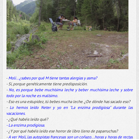
-
Moli...¿sabes por qué M tiene tantas alergias y asma?
- Si, porque genéticamente tiene predisposición.
-
No, es porque bebe muchísima leche y beber muchísima leche y sobre
todo por la noche es malísimo.
- Eso es una estupidez, tú bebes mucha leche. ¿De dónde has sacado eso?
-
Lo hemos leído Neter y yo en "La enzima prodigiosa" durante las
vacaciones.
- ¿Qué habéis leído qué?
- La enzima prodigiosa.
- ¿Y por qué habéis leído ese horror de libro lleno de paparruchas?
-
A ver Moli, las autopistas francesas son un coñazo...horas y horas de rectas