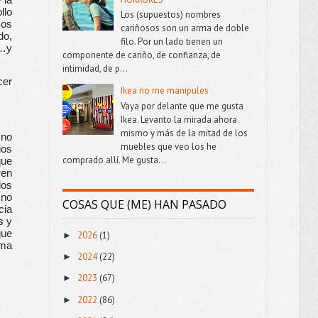
lo 
Los (supuestos) nombres
os 
cariñosos son un arma de doble
o, 
filo. Por un lado tienen un
…y 
componente de cariño, de confianza, de
intimidad, de p...
er 
Ikea no me manipules
Vaya por delante que me gusta
Ikea. Levanto la mirada ahora
mismo y más de la mitad de los
no 
muebles que veo los he
os 
comprado allí. Me gusta...
ue 
en 
os 
no 
COSAS QUE (ME) HAN PASADO
ia 
 y 
ue 
2026
(1)
►
ma 
2024
(22)
►
2023
(67)
►
2022
(86)
►