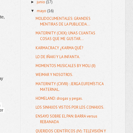
junio
(17)
►
mayo
(16)
▼
e, 
MOLIDOCUMENTALES: GRANDES
MENTIRAS DE LA PUBLICIDA...
MATERNITY (CXIX): UNAS CUANTAS
COSAS QUE ME GUSTAR...
KARMACRACY ¿KARMA QUÉ?
LO DE IÑAKI Y LA INFANTA.
MOMENTOS MUSICALES BY MOLI (II)
WEIMAR Y NOSOTROS.
y 
MATERNITY (CXVIII) : JERGA EUFEMÍSTICA
MATERNAL.
HOMELAND: drogas y pegas.
 
LOS SINHIJOS VISTOS POR LOS CONHIJOS.
r 
ENSAYO SOBRE EL PAN: BARRA versus
REBANADA
QUERIDOS CIENTÍFICOS (IV): TELEVISIÓN Y