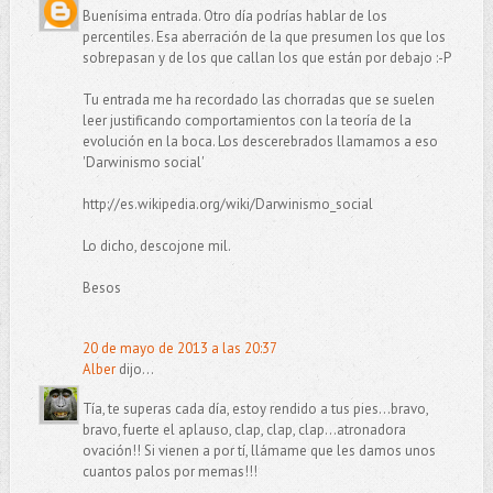
Buenísima entrada. Otro día podrías hablar de los
percentiles. Esa aberración de la que presumen los que los
sobrepasan y de los que callan los que están por debajo :-P
Tu entrada me ha recordado las chorradas que se suelen
leer justificando comportamientos con la teoría de la
evolución en la boca. Los descerebrados llamamos a eso
'Darwinismo social'
http://es.wikipedia.org/wiki/Darwinismo_social
Lo dicho, descojone mil.
Besos
20 de mayo de 2013 a las 20:37
Alber
dijo...
Tía, te superas cada día, estoy rendido a tus pies...bravo,
bravo, fuerte el aplauso, clap, clap, clap...atronadora
ovación!! Si vienen a por tí, llámame que les damos unos
cuantos palos por memas!!!