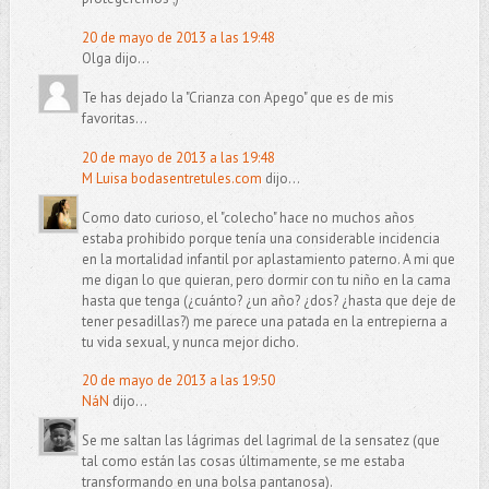
20 de mayo de 2013 a las 19:48
Olga dijo...
Te has dejado la "Crianza con Apego" que es de mis
favoritas...
20 de mayo de 2013 a las 19:48
M Luisa bodasentretules.com
dijo...
Como dato curioso, el "colecho" hace no muchos años
estaba prohibido porque tenía una considerable incidencia
en la mortalidad infantil por aplastamiento paterno. A mi que
me digan lo que quieran, pero dormir con tu niño en la cama
hasta que tenga (¿cuánto? ¿un año? ¿dos? ¿hasta que deje de
tener pesadillas?) me parece una patada en la entrepierna a
tu vida sexual, y nunca mejor dicho.
20 de mayo de 2013 a las 19:50
NáN
dijo...
Se me saltan las lágrimas del lagrimal de la sensatez (que
tal como están las cosas últimamente, se me estaba
transformando en una bolsa pantanosa).