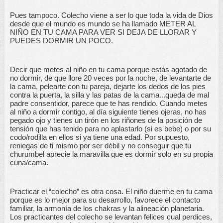
Pues tampoco. Colecho viene a ser lo que toda la vida de Dios 
desde que el mundo es mundo se ha llamado METER AL 
NIÑO EN TU CAMA PARA VER SI DEJA DE LLORAR Y 
PUEDES DORMIR UN POCO. 
Decir que metes al niño en tu cama porque estás agotado de 
no dormir, de que llore 20 veces por la noche, de levantarte de 
la cama, pelearte con tu pareja, dejarte los dedos de los pies 
contra la puerta, la silla y las patas de la cama...queda de mal 
padre consentidor, parece que te has rendido. Cuando metes 
al niño a dormir contigo, al día siguiente tienes ojeras, no has 
pegado ojo y tienes un tirón en los riñones de la posición de 
tensión que has tenido para no aplastarlo (si es bebe) o por su 
codo/rodilla en ellos si ya tiene una edad. Por supuesto, 
reniegas de ti mismo por ser débil y no conseguir que tu 
churumbel aprecie la maravilla que es dormir solo en su propia 
cuna/cama. 
Practicar el “colecho” es otra cosa. El niño duerme en tu cama 
porque es lo mejor para su desarrollo, favorece el contacto 
familiar, la armonía de los chakras y la alineación planetaria. 
Los practicantes del colecho se levantan felices cual perdices, 