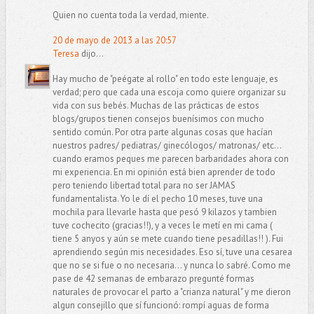
Quien no cuenta toda la verdad, miente.
20 de mayo de 2013 a las 20:57
Teresa
dijo...
Hay mucho de "peégate al rollo" en todo este lenguaje, es
verdad; pero que cada una escoja como quiere organizar su
vida con sus bebés. Muchas de las prácticas de estos
blogs/grupos tienen consejos buenísimos con mucho
sentido común. Por otra parte algunas cosas que hacían
nuestros padres/ pediatras/ ginecólogos/ matronas/ etc...
cuando eramos peques me parecen barbaridades ahora con
mi experiencia. En mi opinión está bien aprender de todo
pero teniendo libertad total para no ser JAMAS
fundamentalista. Yo le dí el pecho 10 meses, tuve una
mochila para llevarle hasta que pesó 9 kilazos y tambien
tuve cochecito (gracias!!), y a veces le metí en mi cama (
tiene 5 anyos y aún se mete cuando tiene pesadillas!! ). Fui
aprendiendo según mis necesidades. Eso sí, tuve una cesarea
que no se si fue o no necesaria... y nunca lo sabré. Como me
pase de 42 semanas de embarazo pregunté formas
naturales de provocar el parto a "crianza natural" y me dieron
algun consejillo que sí funcionó: rompí aguas de forma