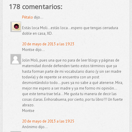
178 comentarios:
Pétalo
dijo...
Estás loca Moli...estás loca...espero que tengas cerradura
doble en casa, XD.
20 de mayo de 2013 a las 19:23
Montse dijo...
Jolin Moli, pues una que no para de leer blogs y páginas de
maternidad donde defienden tanto estos términos que ya
hasta forman parte de mi vocabulario diario (y sin ser madre
todavía) y de repente se encuentra con un post
desmontándolo todo... pues ya no sabe a qué atenerse. Mira,
mejor me espero a ser madre y ya me formo mi opinión...
que este tema trae tela... Me gusta tu manera de decir las
cosas claras. Enhorabuena, por cierto, por tu libro!!! Un fuerte
abrazo.
Montse
20 de mayo de 2013 a las 19:25
Anónimo dijo...