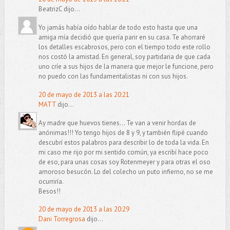
BeatrizC dijo...
Yo jamás había oído hablar de todo esto hasta que una
amiga mía decidió que quería parir en su casa. Te ahorraré
los detalles escabrosos, pero con el tiempo todo este rollo
nos costó la amistad. En general, soy partidaria de que cada
uno críe a sus hijos de la manera que mejor le funcione, pero
no puedo con las fundamentalistas ni con sus hijos.
20 de mayo de 2013 a las 20:21
MATT
dijo...
Ay madre que huevos tienes... Te van a venir hordas de
anónimas!!! Yo tengo hijos de 8 y 9, y también flipé cuando
descubrí estos palabros para describir lo de toda la vida. En
mi caso me rijo por mi sentido común, ya escribí hace poco
de eso, para unas cosas soy Rotenmeyer y para otras el oso
amoroso besucón. Lo del colecho un puto infierno, no se me
ocurriría.
Besos!!
20 de mayo de 2013 a las 20:29
Dani Torregrosa
dijo...