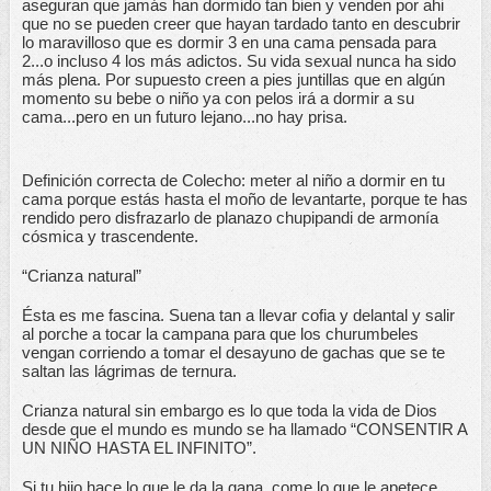
aseguran que jamás han dormido tan bien y venden por ahi 
que no se pueden creer que hayan tardado tanto en descubrir 
lo maravilloso que es dormir 3 en una cama pensada para 
2...o incluso 4 los más adictos. Su vida sexual nunca ha sido 
más plena. Por supuesto creen a pies juntillas que en algún 
momento su bebe o niño ya con pelos irá a dormir a su 
cama...pero en un futuro lejano...no hay prisa. 
Definición correcta de Colecho: meter al niño a dormir en tu 
cama porque estás hasta el moño de levantarte, porque te has 
rendido pero disfrazarlo de planazo chupipandi de armonía 
cósmica y trascendente. 
“Crianza natural”
Ésta es me fascina. Suena tan a llevar cofia y delantal y salir 
al porche a tocar la campana para que los churumbeles 
vengan corriendo a tomar el desayuno de gachas que se te 
saltan las lágrimas de ternura. 
Crianza natural sin embargo es lo que toda la vida de Dios 
desde que el mundo es mundo se ha llamado “CONSENTIR A 
UN NIÑO HASTA EL INFINITO”. 
Si tu hijo hace lo que le da la gana, come lo que le apetece, 