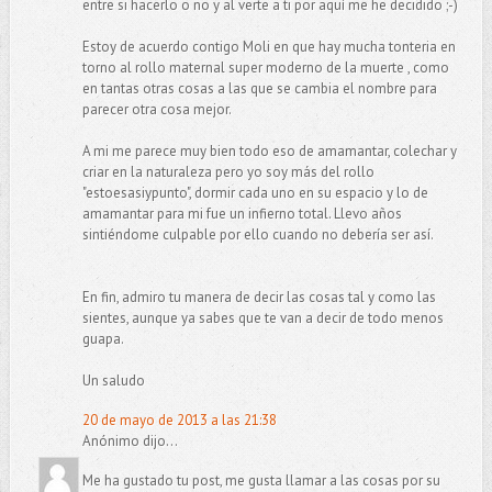
entre si hacerlo o no y al verte a ti por aquí me he decidido ;-)
Estoy de acuerdo contigo Moli en que hay mucha tonteria en
torno al rollo maternal super moderno de la muerte , como
en tantas otras cosas a las que se cambia el nombre para
parecer otra cosa mejor.
A mi me parece muy bien todo eso de amamantar, colechar y
criar en la naturaleza pero yo soy más del rollo
"estoesasiypunto", dormir cada uno en su espacio y lo de
amamantar para mi fue un infierno total. Llevo años
sintiéndome culpable por ello cuando no debería ser así.
En fin, admiro tu manera de decir las cosas tal y como las
sientes, aunque ya sabes que te van a decir de todo menos
guapa.
Un saludo
20 de mayo de 2013 a las 21:38
Anónimo dijo...
Me ha gustado tu post, me gusta llamar a las cosas por su