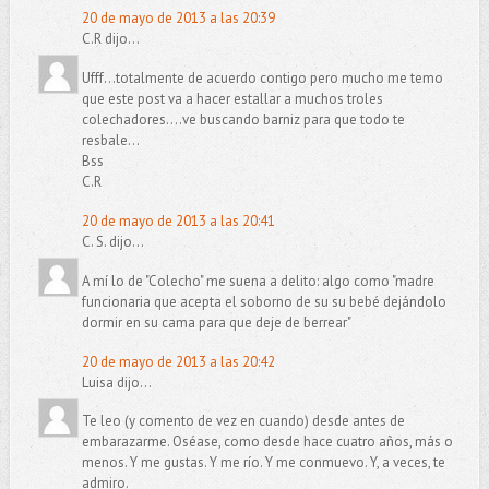
20 de mayo de 2013 a las 20:39
C.R dijo...
Ufff...totalmente de acuerdo contigo pero mucho me temo
que este post va a hacer estallar a muchos troles
colechadores....ve buscando barniz para que todo te
resbale...
Bss
C.R
20 de mayo de 2013 a las 20:41
C. S. dijo...
A mí lo de "Colecho" me suena a delito: algo como "madre
funcionaria que acepta el soborno de su su bebé dejándolo
dormir en su cama para que deje de berrear"
20 de mayo de 2013 a las 20:42
Luisa dijo...
Te leo (y comento de vez en cuando) desde antes de
embarazarme. Oséase, como desde hace cuatro años, más o
menos. Y me gustas. Y me río. Y me conmuevo. Y, a veces, te
admiro.