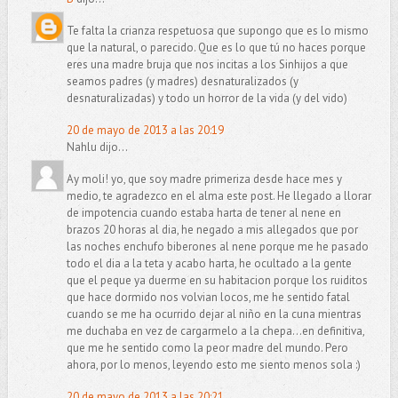
Te falta la crianza respetuosa que supongo que es lo mismo
que la natural, o parecido. Que es lo que tú no haces porque
eres una madre bruja que nos incitas a los Sinhijos a que
seamos padres (y madres) desnaturalizados (y
desnaturalizadas) y todo un horror de la vida (y del vido)
20 de mayo de 2013 a las 20:19
Nahlu dijo...
Ay moli! yo, que soy madre primeriza desde hace mes y
medio, te agradezco en el alma este post. He llegado a llorar
de impotencia cuando estaba harta de tener al nene en
brazos 20 horas al dia, he negado a mis allegados que por
las noches enchufo biberones al nene porque me he pasado
todo el dia a la teta y acabo harta, he ocultado a la gente
que el peque ya duerme en su habitacion porque los ruiditos
que hace dormido nos volvian locos, me he sentido fatal
cuando se me ha ocurrido dejar al niño en la cuna mientras
me duchaba en vez de cargarmelo a la chepa...en definitiva,
que me he sentido como la peor madre del mundo. Pero
ahora, por lo menos, leyendo esto me siento menos sola :)
20 de mayo de 2013 a las 20:21