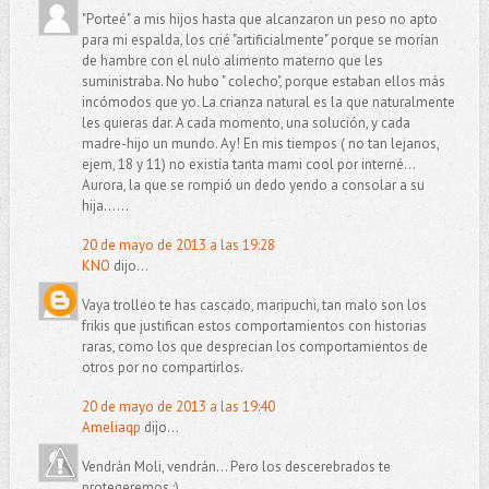
"Porteé" a mis hijos hasta que alcanzaron un peso no apto
para mi espalda, los crié "artificialmente" porque se morían
de hambre con el nulo alimento materno que les
suministraba. No hubo " colecho", porque estaban ellos más
incómodos que yo. La crianza natural es la que naturalmente
les quieras dar. A cada momento, una solución, y cada
madre-hijo un mundo. Ay! En mis tiempos ( no tan lejanos,
ejem, 18 y 11) no existía tanta mami cool por interné...
Aurora, la que se rompió un dedo yendo a consolar a su
hija......
20 de mayo de 2013 a las 19:28
KNO
dijo...
Vaya trolleo te has cascado, maripuchi, tan malo son los
frikis que justifican estos comportamientos con historias
raras, como los que desprecian los comportamientos de
otros por no compartirlos.
20 de mayo de 2013 a las 19:40
Ameliaqp
dijo...
Vendrán Moli, vendrán... Pero los descerebrados te
protegeremos ;)