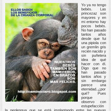
Yo ya no tengo 
bebés. Las 
princezaz son 
mayores y en 
mi entorno hay 
pocos bebés. 
No han pasado 
tantos años 
desde que fui 
una pipiola con 
un gremlin gris 
recién nacido y 
sin puñetera 
idea de qué 
hacer con él. 
Digo que no 
han pasado 
tantos años y 
sin embargo 
parece una 
eternidad..¿por 
qué? Pues 
porque 
observo con 
estupefacción 
la neolengua que se está implantando entre las nuevas 