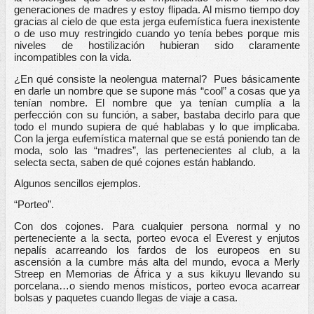
generaciones de madres y estoy flipada. Al mismo tiempo doy 
gracias al cielo de que esta jerga eufemística fuera inexistente 
o de uso muy restringido cuando yo tenía bebes porque mis 
niveles de hostilización hubieran sido claramente 
incompatibles con la vida. 
¿En qué consiste la neolengua maternal?  Pues básicamente 
en darle un nombre que se supone más “cool” a cosas que ya 
tenían nombre. El nombre que ya tenían cumplía a la 
perfección con su función, a saber, bastaba decirlo para que 
todo el mundo supiera de qué hablabas y lo que implicaba. 
Con la jerga eufemística maternal que se está poniendo tan de 
moda, solo las “madres”, las pertenecientes al club, a la 
selecta secta, saben de qué cojones están hablando.
Algunos sencillos ejemplos.
“Porteo”.
Con dos cojones. Para cualquier persona normal y no 
perteneciente a la secta, porteo evoca el Everest y enjutos 
nepalís acarreando los fardos de los europeos en su 
ascensión a la cumbre más alta del mundo, evoca a Merly 
Streep en Memorias de África y a sus kikuyu llevando su 
porcelana…o siendo menos místicos, porteo evoca acarrear 
bolsas y paquetes cuando llegas de viaje a casa. 