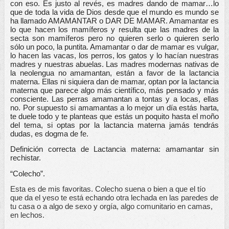
con eso. Es justo al revés, es madres dando de mamar…lo 
que de toda la vida de Dios desde que el mundo es mundo se 
ha llamado AMAMANTAR o DAR DE MAMAR. Amamantar es 
lo que hacen los mamíferos y resulta que las madres de la 
secta son mamíferos pero no quieren serlo o quieren serlo 
sólo un poco, la puntita. Amamantar o dar de mamar es vulgar, 
lo hacen las vacas, los perros, los gatos y lo hacían nuestras 
madres y nuestras abuelas. Las madres modernas nativas de 
la neolengua no amamantan, están a favor de la lactancia 
materna. Ellas ni siquiera dan de mamar, optan por la lactancia 
materna que parece algo más científico, más pensado y más 
consciente. Las perras amamantan a tontas y a locas, ellas 
no. Por supuesto si amamantas a lo mejor un día estás harta, 
te duele todo y te planteas que estás un poquito hasta el moño 
del tema, si optas por la lactancia materna jamás tendrás 
dudas, es dogma de fe. 
Definición correcta de Lactancia materna: amamantar sin 
rechistar.
“Colecho”.
Esta es de mis favoritas. Colecho suena o bien a que el tío 
que da el yeso te está echando otra lechada en las paredes de 
tu casa o a algo de sexo y orgía, algo comunitario en camas, 
en lechos.  