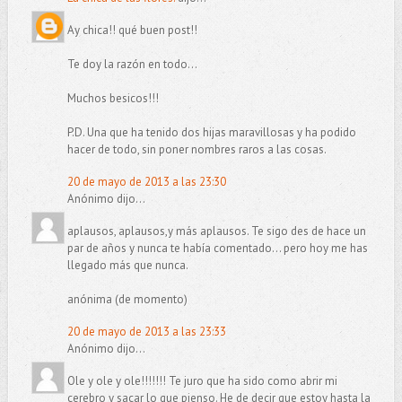
Ay chica!! qué buen post!!
Te doy la razón en todo...
Muchos besicos!!!
P.D. Una que ha tenido dos hijas maravillosas y ha podido
hacer de todo, sin poner nombres raros a las cosas.
20 de mayo de 2013 a las 23:30
Anónimo dijo...
aplausos, aplausos,y más aplausos. Te sigo des de hace un
par de años y nunca te había comentado... pero hoy me has
llegado más que nunca.
anónima (de momento)
20 de mayo de 2013 a las 23:33
Anónimo dijo...
Ole y ole y ole!!!!!!! Te juro que ha sido como abrir mi
cerebro y sacar lo que pienso. He de decir que estoy hasta la