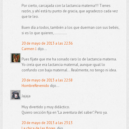
Por cierto, carcajada con la lactancia materna!!! Tienes
razón, y ahí está tu punto de gracia, que agradezco cada vez
que te leo.
Buen día a todos, también a los que duerman con sus bebés,
si es lo que quieren, ...........
20 de mayo de 2013 a las 22:36
Carmen J.
dijo...
Pues fíjate que me ha sonado raro lo de lactancia materna.
Yo creía que era lactancia maternal, aunque igual lo
confundo con baja maternal... Realmente, no tengo ni idea.
20 de mayo de 2013 a las 22:58
HombreRevenido
dijo...
Jajaja
Muy divertido y muy didáctico.
Quiero sección fija en "La aventura del saber". Pero ya.
20 de mayo de 2013 a las 23:13
La chica de las flores.
dijo...