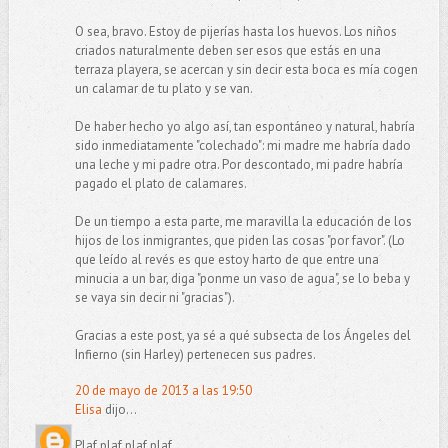
O sea, bravo. Estoy de pijerías hasta los huevos. Los niños
criados naturalmente deben ser esos que estás en una
terraza playera, se acercan y sin decir esta boca es mía cogen
un calamar de tu plato y se van.
De haber hecho yo algo así, tan espontáneo y natural, habría
sido inmediatamente "colechado": mi madre me habría dado
una leche y mi padre otra. Por descontado, mi padre habría
pagado el plato de calamares.
De un tiempo a esta parte, me maravilla la educación de los
hijos de los inmigrantes, que piden las cosas "por favor". (Lo
que leído al revés es que estoy harto de que entre una
minucia a un bar, diga "ponme un vaso de agua", se lo beba y
se vaya sin decir ni "gracias").
Gracias a este post, ya sé a qué subsecta de los Ángeles del
Infierno (sin Harley) pertenecen sus padres.
20 de mayo de 2013 a las 19:50
Elisa
dijo...
Plaf,plaf,plaf,plaf.....