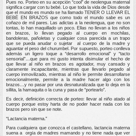
Pues no. Porteo en su acepción “cool” de neolengua maternal 
significa cargar con tu bebé. Lo que toda la vida de Dios desde 
que el mundo es mundo se ha llamado TENER O LLEVAR EL 
BEBÉ EN BRAZOS que como todo el mundo sabe es un 
coñazo de mil pares. Las adictas a la neolengua, que no son 
tontas, lo han maquillado un poco. Ellas no llevan a los niños 
en brazos, lo llevan pegado al cuerpo en mochilas, 
bandoleras, pañoletas y cualquier cosa parecida a un trapo 
que se pueda anudar o sujetar  al cuerpo de la madre y 
aguantar el peso del churumbel. Por supuesto, porteo conlleva 
además un ligero toque a “desarrollo emocional” y “tacto 
sensorial”…que para mi gusto intenta disimular el hecho de 
que llevar al niño en brazos es agotador, muy cansado y 
claramente incapacitante, mientras que llevarlo pegado al 
cuerpo inmovilizado, mientras al niño le permite desarrollarse 
emocionalmente, permite a la madre hacer algo con los 
brazos…y no pasar por una desnaturalizada que lo deja en la 
sillita, la hamaquita o la cuna y pasa de “portearlo”. 
Es decir, definición correcta de porteo: llevar al niño atado al 
cuerpo porque estoy harta de no poder hacer nada con los 
brazos pero sin que se note. 
“Lactancia materna.”
Para cualquiera que conozca el castellano, lactancia materna 
suena a  orgía de madres mamando y no tiene nada que ver 