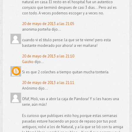
natural en casa. El resto en el hospital fue un autentico
conyazo que terminó despues de casi 3 dias... Pero así es
con todo. A veces podemos escoger y a veces no.
20 de mayo de 2013 a las 21:05
anonima porteña dijo...
cuando vi el titulo pense: la que se te viene! pero esta
bastante moderado por ahora! a ver mañana!
20 de mayo de 2013 a las 21:10
Gaizko
dijo...
Si es que 2 coleches a tiempo quitan mucha tontería.
20 de mayo de 2013 a las 21:11
Anónimo dijo...
Ofúf, Moli, vas a abrir la caja de Pandora! Y si les haces una
serie, aún más!
Es curioso que publiques esto hoy, porque estas semanas
pasadas estuve haciendo un poco de repaso por tus post
antiguos, volví a los de Natural, y a la que se lió con tu amiga