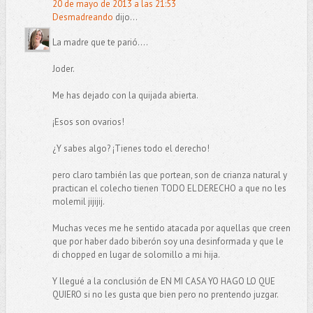
20 de mayo de 2013 a las 21:53
Desmadreando
dijo...
La madre que te parió....
Joder.
Me has dejado con la quijada abierta.
¡Esos son ovarios!
¿Y sabes algo? ¡Tienes todo el derecho!
pero claro también las que portean, son de crianza natural y
practican el colecho tienen TODO EL DERECHO a que no les
molemil jijijij.
Muchas veces me he sentido atacada por aquellas que creen
que por haber dado biberón soy una desinformada y que le
di chopped en lugar de solomillo a mi hija.
Y llegué a la conclusión de EN MI CASA YO HAGO LO QUE
QUIERO si no les gusta que bien pero no prentendo juzgar.