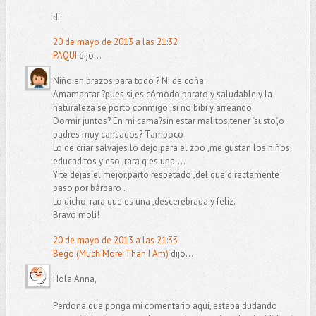
di
20 de mayo de 2013 a las 21:32
PAQUI
dijo...
Niño en brazos para todo ? Ni de coña.
Amamantar ?pues si,es cómodo barato y saludable y la
naturaleza se porto conmigo ,si no bibi y arreando.
Dormir juntos? En mi cama?sin estar malitos,tener "susto",o
padres muy cansados? Tampoco
Lo de criar salvajes lo dejo para el zoo ,me gustan los niños
educaditos y eso ,rara q es una....
Y te dejas el mejor,parto respetado ,del que directamente
paso por bárbaro .
Lo dicho, rara que es una ,descerebrada y feliz.
Bravo moli!
20 de mayo de 2013 a las 21:33
Bego (Much More Than I Am)
dijo...
Hola Anna,
Perdona que ponga mi comentario aquí, estaba dudando