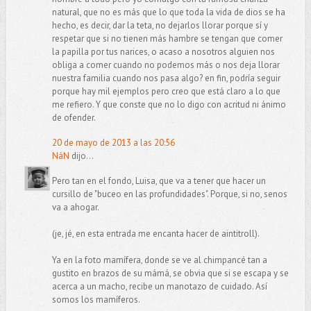
natural, que no es más que lo que toda la vida de dios se ha
hecho, es decir, dar la teta, no dejarlos llorar porque sí y
respetar que si no tienen más hambre se tengan que comer
la papilla por tus narices, o acaso a nosotros alguien nos
obliga a comer cuando no podemos más o nos deja llorar
nuestra familia cuando nos pasa algo? en fin, podría seguir
porque hay mil ejemplos pero creo que está claro a lo que
me refiero. Y que conste que no lo digo con acritud ni ánimo
de ofender.
20 de mayo de 2013 a las 20:56
NáN
dijo...
Pero tan en el fondo, Luisa, que va a tener que hacer un
cursillo de "buceo en las profundidades". Porque, si no, senos
va a ahogar.
(je, jé, en esta entrada me encanta hacer de aintitroll).
Ya en la foto mamífera, donde se ve al chimpancé tan a
gustito en brazos de su mámá, se obvia que si se escapa y se
acerca a un macho, recibe un manotazo de cuidado. Así
somos los mamíferos.