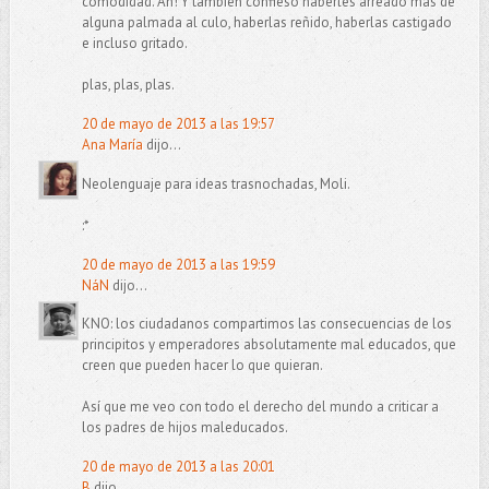
comodidad. Ah! Y también confieso haberles arreado más de
alguna palmada al culo, haberlas reñido, haberlas castigado
e incluso gritado.
plas, plas, plas.
20 de mayo de 2013 a las 19:57
Ana María
dijo...
Neolenguaje para ideas trasnochadas, Moli.
:*
20 de mayo de 2013 a las 19:59
NáN
dijo...
KNO: los ciudadanos compartimos las consecuencias de los
principitos y emperadores absolutamente mal educados, que
creen que pueden hacer lo que quieran.
Así que me veo con todo el derecho del mundo a criticar a
los padres de hijos maleducados.
20 de mayo de 2013 a las 20:01
B
dijo...