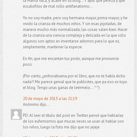
la Mamá Vaca, y acabé en su blog... Y apuf que pereza y qué
escalofríos de mal rollo antifanatismo...
Yo no soy madre, pero soy hermana mayor, prima mayor, y he
vivido la crianza de muchos niños. Y sin esas pijotadas, de
manera mucho más normalizada, las cosas salen bien. Hacer
de la crianza una ciencia compleja y delicada en la que sólo
algunos son aptos es inventarse adornos para lo que es,
simplemente, mantener la especie.
En fin, que me encantan tus posts, aunque me pronuncie
poco.
(Por cierto, ¡¡enhorabuena por el libro, que no te había dicho
nada!! Me parece genial que te publicites, que pa eso es tuyo
el blog. Tengo unas ganas de leérmelo... ^^)
20 de mayo de 2013 a las 21:19
Anónimo dijo...
PD: Al leer el título del post en Twitter pensé que hablarías
de los eufemismos que mucas veces se usan al hablar con
los niños, luego la foto me dijo que no jejeje