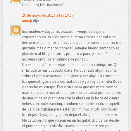
Leido libro,felicitaciones!!!!
20 de mayo de 2013 a las 19:57
annajr
dijo...
hijamíademividaydemicorazón.... vengo de dejar un
comentario en un blog sobre el tema crianza natural y he
hecho malabarismos dialécticos para no ponerme como me
gustaría. Más o menos como tú, aunque bueno, tampoco es
plan de ir al blog de otro y ponerlo a parir, ¿no?. En fin que si
no sería como los anónimos de por aquí.
No es que esté completamente de acuerdo contigo, no. Que
sí. Es que te has quedado corta. Porque falta algún apunte
sobre el parto respetado que viene a ser algo así como que
los ginecólogos son unos matarifes y yo voy de Bimba Bosé
y escucho mi cuerpo. Eso y otra cosa que me mata: somos
mamíferas pero nos ofendemos si una revista pone una foto
de una chica en plan vaca con la ubres en la boca de cuatro
bebés con body painting. También se puede analizar aquello
de 'dejo de trabajar para estar con mi hijo, y tú!!! con quién
los dejas'. Dejar, caray, como dejar el abrigo en el perchero.
Me callo ya. Porque yo parí en un hospital, dí biberón desde
el primer día y sí, colecho cuando tienen fiebre por pura