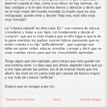
duerme cuando le rota, come a su ritmo, no hay normas, no 
hay castigos y tú le das muchos besos y abrazos y dices que 
es el más mejor del mundo mundial, tu madre (que es una 
retrógrada)  puede venir y decirte “Hija mia, este niño está 
muy mimado”. 
La “crianza natural” es otra cosa. Es “
 una manera de educar, 
considerar y tratar a sus hijos con fundamento y desde el 
corazón”, que por lo visto implica que el niño haga lo que le de 
la gana mientras los padres sonríen felices pensando que no 
están criando a su hijo “artificialmente”...que supongo que 
debe ser poner orden, educar, enseñar, corregir y decir que no 
unas cuantas veces para que los churumbeles aprendan. 
Tengo algún que otro ejemplo, pero intuyo que esto puede ser 
una exitosa serie. Lo dejo aquí por ahora, dejando claro que yo 
a mis hijas jamás las portee, les dí de mamar hasta que me 
aburrí, las metí en mi cama solo por causas de fuerza mayor 
y soy más de crianza "artificial". 
Espero que no vengan a por mí. 
Entrada más reciente
Inicio
Entrada antigua