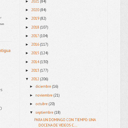
2021
(84)
►
2020
(84)
►
ar
2019
(82)
►
esas
2018
(107)
►
2017
(104)
►
2016
(117)
►
ntigua
2015
(124)
►
2014
(130)
►
2013
(177)
►
2012
(206)
▼
diciembre
(16)
►
es
noviembre
(21)
►
octubre
(20)
►
DD
septiembre
(18)
▼
PARA UN DOMINGO CON TIEMPO: UNA
DOCENA DE VIDEOS C...