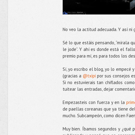
No veo la actitud adecuada. Y así ni 
Sé lo que estáis pensando, “mírala q
le jode”. Y ahí es donde está el fall
premio para mí, es para todos los de
Sí, yo escribo el blog, yo lo empecé 
(gracias a
@txipi
por sus consejos est
Si no estuvierais tan chiflados com
tuitear las entradas, dejar comentari
Empezasteis con fuerza y en la
prim
de paellas coreanas que ya tiene de
mucho. Subcampeón, como dicen Faemi
Muy bien. Íbamos segundos y ¿qué pa