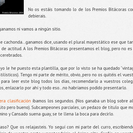
No os estáis tomando lo de los Premios Bitácoras c
debierais.
ganamos ni vamos a ningún sitio.
ue cachonda...ganamos dice, usando el plural mayestático ese que ta
o de actitud. A los Premios Bitácoras presentamos el blog, pero no es
scerebrados.
y yo le he puesto esta plantilla, que por lo visto se ha quedado “vinta
ilísticos). Tengo mi parte de mérito, obvio, pero no os quitéis el vuest
o para leer este blog todos los días, recomendarlo a vuestros coleg
os, enlazarlo por ahí y todo eso...no habríamos podido presentarlo.
era clasificación
íbamos los segundos. (Nos ganaba un blog sobre a
lito pero bueno). Subcampeones parciales, un pedazo de título que m
no y Cansado suena guay, se te llena la boca para decirlo.
so? Que os relajasteis. Yo seguí con mi parte del curro, escribiend