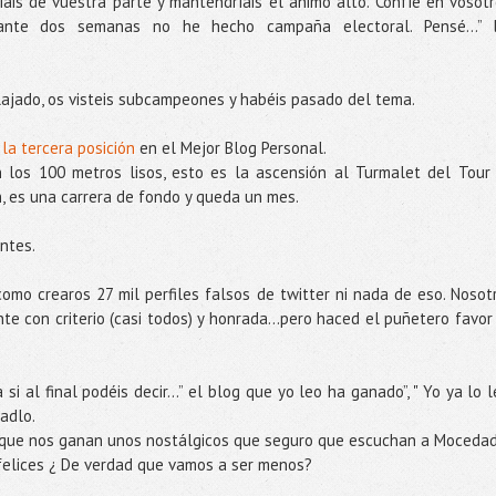
ais de vuestra parte y mantendríais el ánimo alto. Confíe en vosotr
ante dos semanas no he hecho campaña electoral. Pensé...” 
ajado, os visteis subcampeones y habéis pasado del tema.
la tercera posición
en el Mejor Blog Personal.
 los 100 metros lisos, esto es la ascensión al Turmalet del Tour
n, es una carrera de fondo y queda un mes.
ntes.
omo crearos 27 mil perfiles falsos de twitter ni nada de eso. Nosot
nte con criterio (casi todos) y honrada…pero haced el puñetero favor
 al final podéis decir...” el blog que yo leo ha ganado”, " Yo ya lo l
sadlo.
, que nos ganan unos nostálgicos que seguro que escuchan a Moceda
 felices ¿ De verdad que vamos a ser menos?