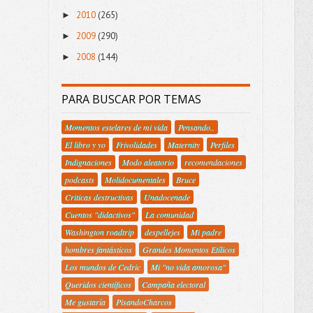
2010
(265)
►
2009
(290)
►
2008
(144)
►
PARA BUSCAR POR TEMAS
Momentos estelares de mi vida
Pensando..
El libro y yo
Frivolidades
Maternity
Perfiles
Indignaciones
Modo aleatorio
recomendaciones
podcasts
Molidocumentales
Bruce
Criticas destructivas
Unadocenade
Cuentos "didactivos"
La comunidad
Washington roadtrip
despellejes
Mi padre
hombres fantásticos
Grandes Momentos Etílicos
Los mundos de Cedric
Mi "no vida amorosa"
Queridos científicos
Campaña electoral
Me gustaría
PisandoCharcos