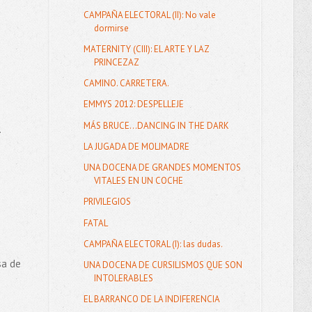
CAMPAÑA ELECTORAL (II): No vale
dormirse
MATERNITY (CIII): EL ARTE Y LAZ
PRINCEZAZ
CAMINO. CARRETERA.
EMMYS 2012: DESPELLEJE
MÁS BRUCE...DANCING IN THE DARK
.
LA JUGADA DE MOLIMADRE
UNA DOCENA DE GRANDES MOMENTOS
VITALES EN UN COCHE
PRIVILEGIOS
FATAL
CAMPAÑA ELECTORAL (I): las dudas.
sa de
UNA DOCENA DE CURSILISMOS QUE SON
INTOLERABLES
EL BARRANCO DE LA INDIFERENCIA