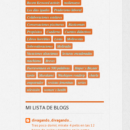
Recent Keyword activity
moliensayo
Los días iguales
Praderismo laboral
Colaboraciones estelares
Conversaciones piscineras
Rústicoman
Propósitos
Cuaderno
Cuentos didactivos
Libros horribles
Listas
Molirecetas
Sobrevaloraciones
Moliradio
Vacaciones alsacianas
lecturas encadenadas
machismo
Breves
Fuerteventura en 500 palabras.
Haper´s Bazaar
Ignite
Murakami
Washigton roadtrip
charla
empotrador
revistas femeninas
series
televisión
women´s health
MI LISTA DE BLOGS
divagando, divagando...
Tras poco domir, mírate 4 pelis en las 12
horas de avión y termina en la cama