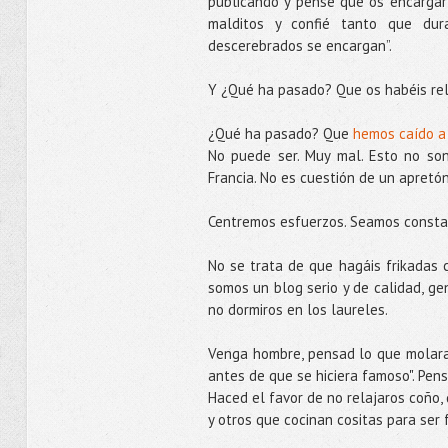
publicando y pensé que os encargarí
malditos y confié tanto que dur
descerebrados se encargan”.
Y ¿Qué ha pasado? Que os habéis rel
¿Qué ha pasado? Que
hemos caído a 
No puede ser. Muy mal. Esto no son
Francia. No es cuestión de un apretó
Centremos esfuerzos. Seamos consta
No se trata de que hagáis frikadas c
somos un blog serio y de calidad, ge
no dormiros en los laureles.
Venga hombre, pensad lo que molara si
antes de que se hiciera famoso". Pen
Haced el favor de no relajaros coño
y otros que cocinan cositas para ser