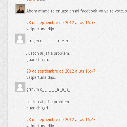
Ahora mismo te enlazo en mi facebook, yo ya te vote, pe
28 de septiembre de 2012 a las 16:37
valpertuna dijo...
grrr , m c_ _ ¨_ _ _a _e_h_.
Jiuston ai jaf a problem.
guan,chú,zri.
28 de septiembre de 2012 a las 16:47
valpertuna dijo...
grrr , m c_ _ ¨_ _ _a _e_h_.
Jiuston ai jaf a problem.
guan,chú,zri.
28 de septiembre de 2012 a las 16:47
valpertuna dijo...