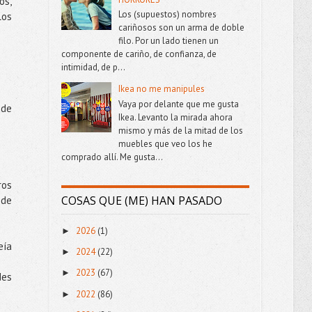
os,
Los (supuestos) nombres
los
cariñosos son un arma de doble
filo. Por un lado tienen un
componente de cariño, de confianza, de
intimidad, de p...
Ikea no me manipules
Vaya por delante que me gusta
 de
Ikea. Levanto la mirada ahora
mismo y más de la mitad de los
muebles que veo los he
comprado allí. Me gusta...
ros
COSAS QUE (ME) HAN PASADO
 de
2026
(1)
►
eía
2024
(22)
►
2023
(67)
►
des
2022
(86)
►