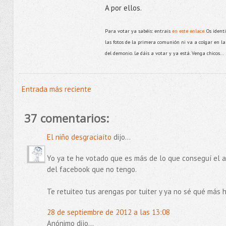
A por ellos.
Para votar ya sabéis: entrais
en este enlace.
Os identi
las fotos de la primera comunión ni va a colgar en la 
del demonio. Le dáis a votar y ya está. Venga chicos...
Entrada más reciente
37 comentarios:
El niño desgraciaíto
dijo...
Yo ya te he votado que es más de lo que conseguí el a
del facebook que no tengo.
Te retuiteo tus arengas por tuiter y ya no sé qué más 
28 de septiembre de 2012 a las 13:08
Anónimo dijo...