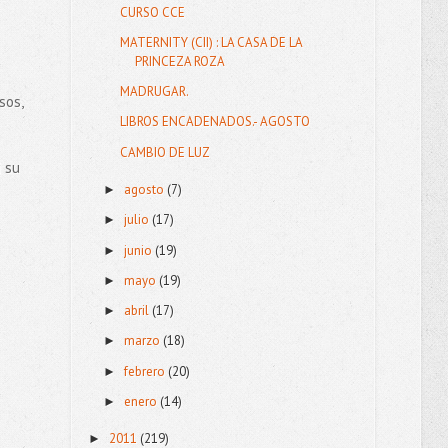
CURSO CCE
MATERNITY (CII) : LA CASA DE LA
PRINCEZA ROZA
MADRUGAR.
sos,
LIBROS ENCADENADOS.- AGOSTO
CAMBIO DE LUZ
i su
agosto
(7)
►
julio
(17)
►
junio
(19)
►
mayo
(19)
►
abril
(17)
►
marzo
(18)
►
febrero
(20)
►
enero
(14)
►
2011
(219)
►