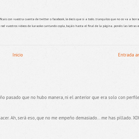
ficais con vuestra cuenta de twitter o facebook, le decís que si a todo..tranquilos que no os va a borr
red vuestros videos de karaoke cantando copla, bajáis hasta el final de la página..ponéis las letras 
Inicio
Entrada a
ño pasado que no hubo manera, ni el anterior que era solo con perfil
hacer. Ah, será eso, que no me empeño demasiado... me has pillado. X