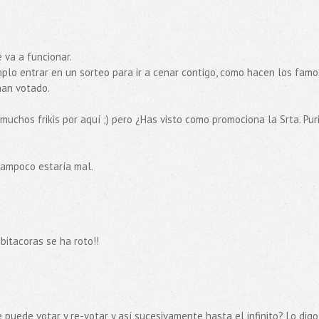
 va a funcionar.
plo entrar en un sorteo para ir a cenar contigo, como hacen los famo
han votado.
chos frikis por aquí ;) pero ¿Has visto como promociona la Srta. Pur
tampoco estaría mal.
itacoras se ha roto!!
e puede votar y re-votar y así sucesivamente hasta el infinito? Lo digo