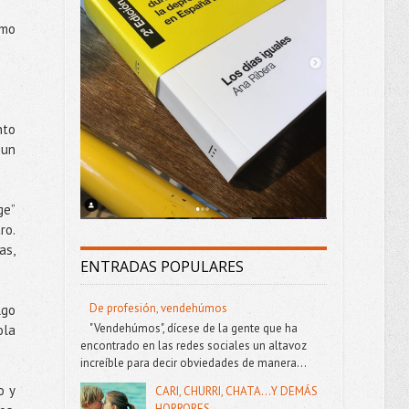
omo
nto
 un
ge”
ro.
as,
ENTRADAS POPULARES
De profesión, vendehúmos
lgo
"Vendehúmos", dícese de la gente que ha
ola
encontrado en las redes sociales un altavoz
increíble para decir obviedades de manera...
o y
CARI, CHURRI, CHATA...Y DEMÁS
HORRORES