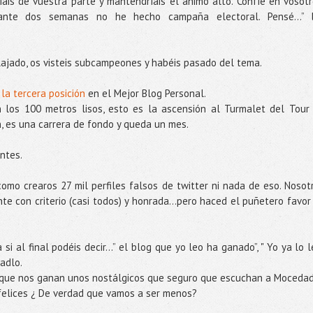
ais de vuestra parte y mantendríais el ánimo alto. Confíe en vosotr
ante dos semanas no he hecho campaña electoral. Pensé...” 
ajado, os visteis subcampeones y habéis pasado del tema.
la tercera posición
en el Mejor Blog Personal.
 los 100 metros lisos, esto es la ascensión al Turmalet del Tour
n, es una carrera de fondo y queda un mes.
ntes.
omo crearos 27 mil perfiles falsos de twitter ni nada de eso. Nosot
nte con criterio (casi todos) y honrada…pero haced el puñetero favor
 al final podéis decir...” el blog que yo leo ha ganado”, " Yo ya lo l
sadlo.
, que nos ganan unos nostálgicos que seguro que escuchan a Moceda
 felices ¿ De verdad que vamos a ser menos?