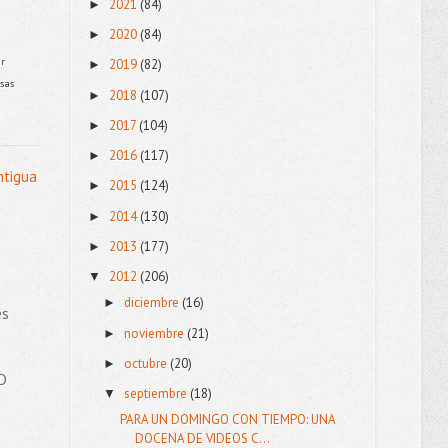
2021
(84)
►
2020
(84)
►
ar
2019
(82)
►
esas
2018
(107)
►
2017
(104)
►
2016
(117)
►
ntigua
2015
(124)
►
2014
(130)
►
2013
(177)
►
2012
(206)
▼
diciembre
(16)
►
es
noviembre
(21)
►
octubre
(20)
►
DD
septiembre
(18)
▼
PARA UN DOMINGO CON TIEMPO: UNA
DOCENA DE VIDEOS C...