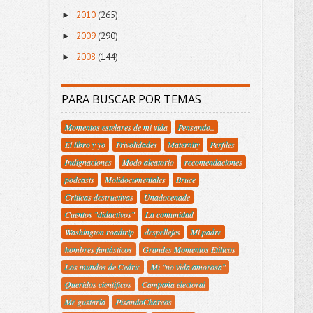
2010
(265)
►
2009
(290)
►
2008
(144)
►
PARA BUSCAR POR TEMAS
Momentos estelares de mi vida
Pensando..
El libro y yo
Frivolidades
Maternity
Perfiles
Indignaciones
Modo aleatorio
recomendaciones
podcasts
Molidocumentales
Bruce
Criticas destructivas
Unadocenade
Cuentos "didactivos"
La comunidad
Washington roadtrip
despellejes
Mi padre
hombres fantásticos
Grandes Momentos Etílicos
Los mundos de Cedric
Mi "no vida amorosa"
Queridos científicos
Campaña electoral
Me gustaría
PisandoCharcos