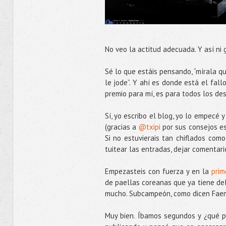
No veo la actitud adecuada. Y así ni 
Sé lo que estáis pensando, “mírala q
le jode”. Y ahí es donde está el fall
premio para mí, es para todos los de
Sí, yo escribo el blog, yo lo empecé 
(gracias a
@txipi
por sus consejos est
Si no estuvierais tan chiflados com
tuitear las entradas, dejar comentari
Empezasteis con fuerza y en la
prim
de paellas coreanas que ya tiene de
mucho. Subcampeón, como dicen Faemi
Muy bien. Íbamos segundos y ¿qué pa