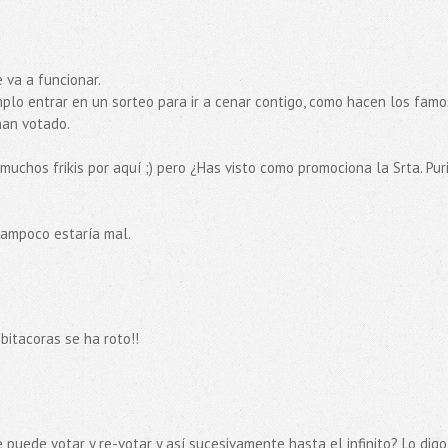
 va a funcionar.
plo entrar en un sorteo para ir a cenar contigo, como hacen los famo
han votado.
chos frikis por aquí ;) pero ¿Has visto como promociona la Srta. Pur
tampoco estaría mal.
itacoras se ha roto!!
e puede votar y re-votar y así sucesivamente hasta el infinito? Lo digo