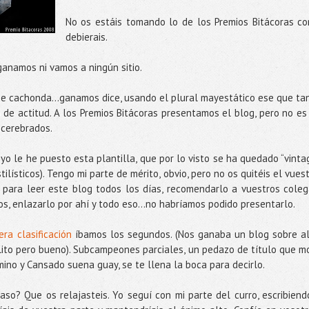
No os estáis tomando lo de los Premios Bitácoras c
debierais.
ganamos ni vamos a ningún sitio.
ue cachonda...ganamos dice, usando el plural mayestático ese que ta
o de actitud. A los Premios Bitácoras presentamos el blog, pero no es
scerebrados.
y yo le he puesto esta plantilla, que por lo visto se ha quedado “vinta
ilísticos). Tengo mi parte de mérito, obvio, pero no os quitéis el vuest
o para leer este blog todos los días, recomendarlo a vuestros coleg
os, enlazarlo por ahí y todo eso...no habríamos podido presentarlo.
era clasificación
íbamos los segundos. (Nos ganaba un blog sobre a
lito pero bueno). Subcampeones parciales, un pedazo de título que m
no y Cansado suena guay, se te llena la boca para decirlo.
so? Que os relajasteis. Yo seguí con mi parte del curro, escribiend