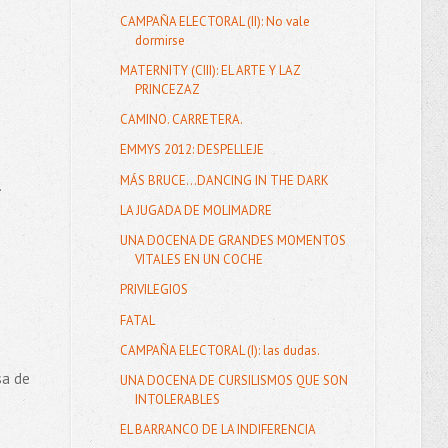
CAMPAÑA ELECTORAL (II): No vale
dormirse
MATERNITY (CIII): EL ARTE Y LAZ
PRINCEZAZ
CAMINO. CARRETERA.
EMMYS 2012: DESPELLEJE
MÁS BRUCE...DANCING IN THE DARK
.
LA JUGADA DE MOLIMADRE
UNA DOCENA DE GRANDES MOMENTOS
VITALES EN UN COCHE
PRIVILEGIOS
FATAL
CAMPAÑA ELECTORAL (I): las dudas.
sa de
UNA DOCENA DE CURSILISMOS QUE SON
INTOLERABLES
EL BARRANCO DE LA INDIFERENCIA