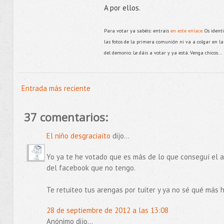
A por ellos.
Para votar ya sabéis: entrais
en este enlace.
Os identi
las fotos de la primera comunión ni va a colgar en la 
del demonio. Le dáis a votar y ya está. Venga chicos...
Entrada más reciente
37 comentarios:
El niño desgraciaíto
dijo...
Yo ya te he votado que es más de lo que conseguí el a
del facebook que no tengo.
Te retuiteo tus arengas por tuiter y ya no sé qué más 
28 de septiembre de 2012 a las 13:08
Anónimo dijo...