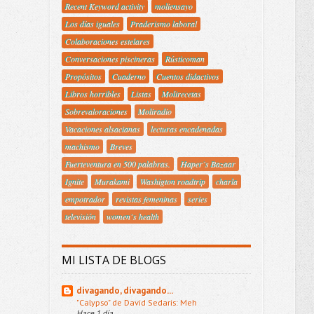
Recent Keyword activity
moliensayo
Los días iguales
Praderismo laboral
Colaboraciones estelares
Conversaciones piscineras
Rústicoman
Propósitos
Cuaderno
Cuentos didactivos
Libros horribles
Listas
Molirecetas
Sobrevaloraciones
Moliradio
Vacaciones alsacianas
lecturas encadenadas
machismo
Breves
Fuerteventura en 500 palabras.
Haper´s Bazaar
Ignite
Murakami
Washigton roadtrip
charla
empotrador
revistas femeninas
series
televisión
women´s health
MI LISTA DE BLOGS
divagando, divagando...
"Calypso" de David Sedaris: Meh
Hace 1 día