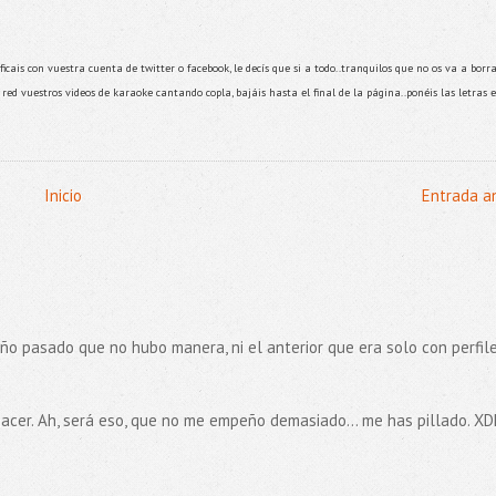
ficais con vuestra cuenta de twitter o facebook, le decís que si a todo..tranquilos que no os va a borr
red vuestros videos de karaoke cantando copla, bajáis hasta el final de la página..ponéis las letras 
Inicio
Entrada a
ño pasado que no hubo manera, ni el anterior que era solo con perfil
hacer. Ah, será eso, que no me empeño demasiado... me has pillado. X