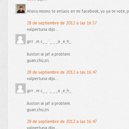
Ahora mismo te enlazo en mi facebook, yo ya te vote, pe
28 de septiembre de 2012 a las 16:37
valpertuna dijo...
grrr , m c_ _ ¨_ _ _a _e_h_.
Jiuston ai jaf a problem.
guan,chú,zri.
28 de septiembre de 2012 a las 16:47
valpertuna dijo...
grrr , m c_ _ ¨_ _ _a _e_h_.
Jiuston ai jaf a problem.
guan,chú,zri.
28 de septiembre de 2012 a las 16:47
valpertuna dijo...