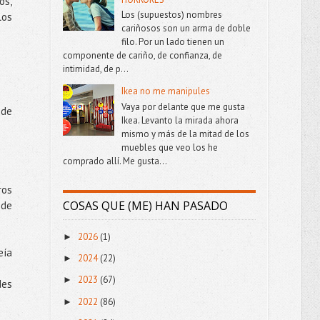
os,
Los (supuestos) nombres
los
cariñosos son un arma de doble
filo. Por un lado tienen un
componente de cariño, de confianza, de
intimidad, de p...
Ikea no me manipules
Vaya por delante que me gusta
 de
Ikea. Levanto la mirada ahora
mismo y más de la mitad de los
muebles que veo los he
comprado allí. Me gusta...
ros
COSAS QUE (ME) HAN PASADO
 de
2026
(1)
►
eía
2024
(22)
►
2023
(67)
►
des
2022
(86)
►