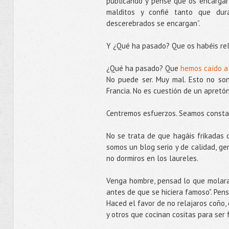
publicando y pensé que os encargarí
malditos y confié tanto que dur
descerebrados se encargan”.
Y ¿Qué ha pasado? Que os habéis rel
¿Qué ha pasado? Que
hemos caído a 
No puede ser. Muy mal. Esto no son
Francia. No es cuestión de un apretó
Centremos esfuerzos. Seamos consta
No se trata de que hagáis frikadas c
somos un blog serio y de calidad, ge
no dormiros en los laureles.
Venga hombre, pensad lo que molara si
antes de que se hiciera famoso". Pen
Haced el favor de no relajaros coño
y otros que cocinan cositas para ser