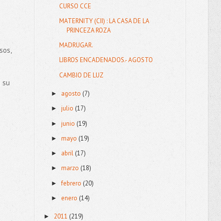
CURSO CCE
MATERNITY (CII) : LA CASA DE LA
PRINCEZA ROZA
MADRUGAR.
sos,
LIBROS ENCADENADOS.- AGOSTO
CAMBIO DE LUZ
i su
agosto
(7)
►
julio
(17)
►
junio
(19)
►
mayo
(19)
►
abril
(17)
►
marzo
(18)
►
febrero
(20)
►
enero
(14)
►
2011
(219)
►