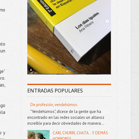
omo
nto
 un
ge”
ro.
as,
ENTRADAS POPULARES
De profesión, vendehúmos
lgo
"Vendehúmos", dícese de la gente que ha
ola
encontrado en las redes sociales un altavoz
increíble para decir obviedades de manera...
o y
CARI, CHURRI, CHATA...Y DEMÁS
HORRORES