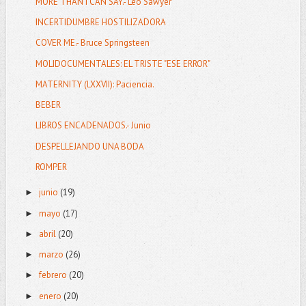
MORE THAN I CAN SAY.- Leo Sawyer
INCERTIDUMBRE HOSTILIZADORA
COVER ME.- Bruce Springsteen
MOLIDOCUMENTALES: EL TRISTE "ESE ERROR"
MATERNITY (LXXVII): Paciencia.
BEBER
LIBROS ENCADENADOS.- Junio
DESPELLEJANDO UNA BODA
ROMPER
junio
(19)
►
mayo
(17)
►
abril
(20)
►
marzo
(26)
►
febrero
(20)
►
enero
(20)
►