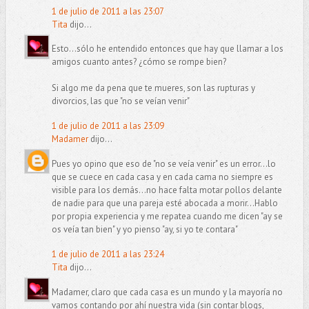
1 de julio de 2011 a las 23:07
Tita
dijo...
Esto...sólo he entendido entonces que hay que llamar a los
amigos cuanto antes? ¿cómo se rompe bien?
Si algo me da pena que te mueres, son las rupturas y
divorcios, las que "no se veían venir"
1 de julio de 2011 a las 23:09
Madamer
dijo...
Pues yo opino que eso de "no se veía venir" es un error...lo
que se cuece en cada casa y en cada cama no siempre es
visible para los demás...no hace falta motar pollos delante
de nadie para que una pareja esté abocada a morir...Hablo
por propia experiencia y me repatea cuando me dicen "ay se
os veía tan bien" y yo pienso "ay, si yo te contara"
1 de julio de 2011 a las 23:24
Tita
dijo...
Madamer, claro que cada casa es un mundo y la mayoría no
vamos contando por ahí nuestra vida (sin contar blogs,