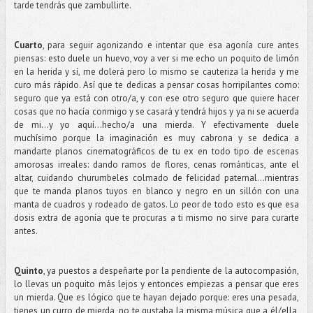
tarde tendrás que zambullirte.
Cuarto
, para seguir agonizando e intentar que esa agonía cure antes
piensas: esto duele un huevo, voy a ver si me echo un poquito de limón
en la herida y sí, me dolerá pero lo mismo se cauteriza la herida y me
curo más rápido. Así que te dedicas a pensar cosas horripilantes como:
seguro que ya está con otro/a, y con ese otro seguro que quiere hacer
cosas que no hacía conmigo y se casará y tendrá hijos y ya ni se acuerda
de mi...y yo aquí...hecho/a una mierda. Y efectivamente duele
muchísimo porque la imaginación es muy cabrona y se dedica a
mandarte planos cinematográficos de tu ex en todo tipo de escenas
amorosas irreales: dando ramos de flores, cenas románticas, ante el
altar, cuidando churumbeles colmado de felicidad paternal…mientras
que te manda planos tuyos en blanco y negro en un sillón con una
manta de cuadros y rodeado de gatos. Lo peor de todo esto es que esa
dosis extra de agonía que te procuras a ti mismo no sirve para curarte
antes.
Quinto
, ya puestos a despeñarte por la pendiente de la autocompasión,
lo llevas un poquito más lejos y entonces empiezas a pensar que eres
un mierda. Que es lógico que te hayan dejado porque: eres una pesada,
tienes un curro de mierda, no te gustaba la misma música que a él/ella,