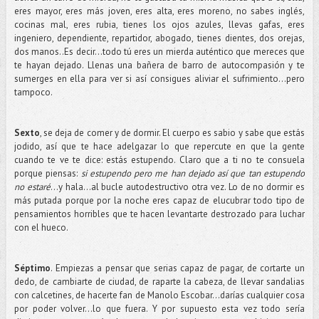
eres mayor, eres más joven, eres alta, eres moreno, no sabes inglés,
cocinas mal, eres rubia, tienes los ojos azules, llevas gafas, eres
ingeniero, dependiente, repartidor, abogado, tienes dientes, dos orejas,
dos manos..Es decir...todo tú eres un mierda auténtico que mereces que
te hayan dejado. Llenas una bañera de barro de autocompasión y te
sumerges en ella para ver si así consigues aliviar el sufrimiento...pero
tampoco.
Sexto
, se deja de comer y de dormir. El cuerpo es sabio y sabe que estás
jodido, así que te hace adelgazar lo que repercute en que la gente
cuando te ve te dice: estás estupendo. Claro que a ti no te consuela
porque piensas:
si estupendo pero me han dejado así que tan estupendo
no estaré
…y hala...al bucle autodestructivo otra vez. Lo de no dormir es
más putada porque por la noche eres capaz de elucubrar todo tipo de
pensamientos horribles que te hacen levantarte destrozado para luchar
con el hueco.
Séptimo
. Empiezas a pensar que serias capaz de pagar, de cortarte un
dedo, de cambiarte de ciudad, de raparte la cabeza, de llevar sandalias
con calcetines, de hacerte fan de Manolo Escobar...darías cualquier cosa
por poder volver…lo que fuera. Y por supuesto esta vez todo sería