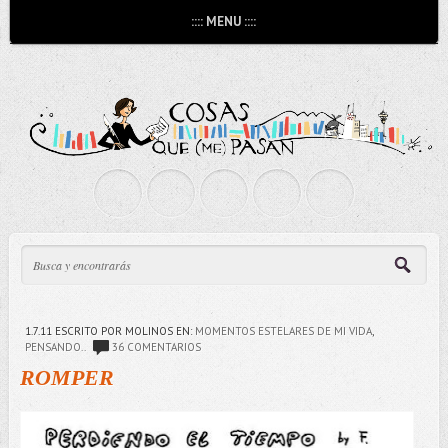
:::: MENU ::::
1.7.11
ESCRITO POR MOLINOS
EN:
MOMENTOS ESTELARES DE MI VIDA
,
PENSANDO..
36 COMENTARIOS
ROMPER