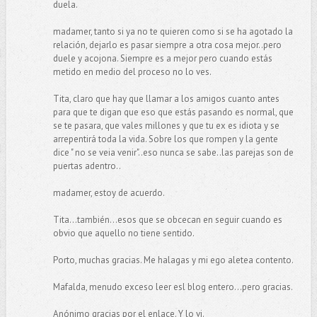
duela.
madamer, tanto si ya no te quieren como si se ha agotado la
relación, dejarlo es pasar siempre a otra cosa mejor..pero
duele y acojona. Siempre es a mejor pero cuando estás
metido en medio del proceso no lo ves.
Tita, claro que hay que llamar a los amigos cuanto antes
para que te digan que eso que estás pasando es normal, que
se te pasara, que vales millones y que tu ex es idiota y se
arrepentirá toda la vida. Sobre los que rompen y la gente
dice " no se veia venir"..eso nunca se sabe..las parejas son de
puertas adentro..
madamer, estoy de acuerdo.
Tita...también...esos que se obcecan en seguir cuando es
obvio que aquello no tiene sentido.
Porto, muchas gracias. Me halagas y mi ego aletea contento.
Mafalda, menudo exceso leer esl blog entero...pero gracias.
Anónimo gracias por el enlace. Y lo vi.