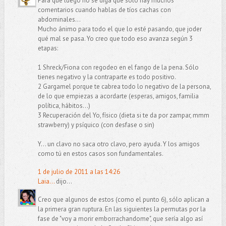
Para que luego no se diga que sólo hay muchos
comentarios cuando hablas de tíos cachas con
abdominales...
Mucho ánimo para todo el que lo esté pasando, que joder
qué mal se pasa. Yo creo que todo eso avanza según 3
etapas:
1 Shreck/Fiona con regodeo en el fango de la pena. Sólo
tienes negativo y la contraparte es todo positivo.
2 Gargamel porque te cabrea todo lo negativo de la persona,
de lo que empiezas a acordarte (esperas, amigos, familia
política, hábitos...)
3 Recuperación del Yo, físico (dieta si te da por zampar, mmm
strawberry) y psíquico (con desfase o sin)
Y... un clavo no saca otro clavo, pero ayuda. Y los amigos
como tú en estos casos son fundamentales.
1 de julio de 2011 a las 14:26
Laia...
dijo...
Creo que algunos de estos (como el punto 6), sólo aplican a
la primera gran ruptura. En las siguientes la permutas por la
fase de "voy a morir emborrachandome", que sería algo así