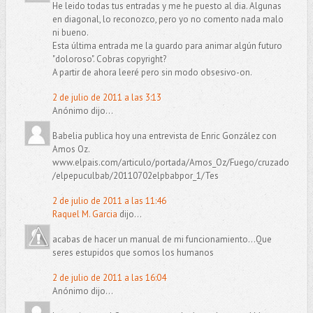
He leido todas tus entradas y me he puesto al dia. Algunas
en diagonal, lo reconozco, pero yo no comento nada malo
ni bueno.
Esta última entrada me la guardo para animar algún futuro
"doloroso". Cobras copyright?
A partir de ahora leeré pero sin modo obsesivo-on.
2 de julio de 2011 a las 3:13
Anónimo dijo...
Babelia publica hoy una entrevista de Enric González con
Amos Oz.
www.elpais.com/articulo/portada/Amos_Oz/Fuego/cruzado
/elpepuculbab/20110702elpbabpor_1/Tes
2 de julio de 2011 a las 11:46
Raquel M. Garcia
dijo...
acabas de hacer un manual de mi funcionamiento...Que
seres estupidos que somos los humanos
2 de julio de 2011 a las 16:04
Anónimo dijo...