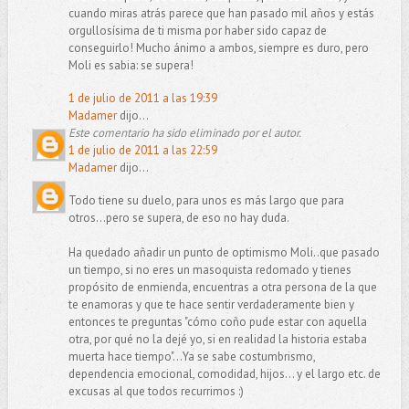
cuando miras atrás parece que han pasado mil años y estás
orgullosísima de ti misma por haber sido capaz de
conseguirlo! Mucho ánimo a ambos, siempre es duro, pero
Moli es sabia: se supera!
1 de julio de 2011 a las 19:39
Madamer
dijo...
Este comentario ha sido eliminado por el autor.
1 de julio de 2011 a las 22:59
Madamer
dijo...
Todo tiene su duelo, para unos es más largo que para
otros...pero se supera, de eso no hay duda.
Ha quedado añadir un punto de optimismo Moli..que pasado
un tiempo, si no eres un masoquista redomado y tienes
propósito de enmienda, encuentras a otra persona de la que
te enamoras y que te hace sentir verdaderamente bien y
entonces te preguntas "cómo coño pude estar con aquella
otra, por qué no la dejé yo, si en realidad la historia estaba
muerta hace tiempo"...Ya se sabe costumbrismo,
dependencia emocional, comodidad, hijos... y el largo etc. de
excusas al que todos recurrimos :)