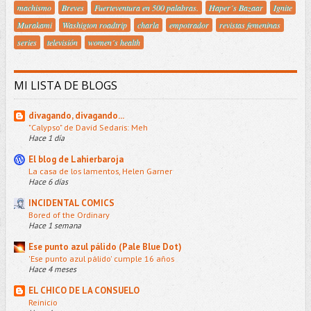
machismo
Breves
Fuerteventura en 500 palabras.
Haper´s Bazaar
Ignite
Murakami
Washigton roadtrip
charla
empotrador
revistas femeninas
series
televisión
women´s health
MI LISTA DE BLOGS
divagando, divagando...
"Calypso" de David Sedaris: Meh
Hace 1 día
El blog de Lahierbaroja
La casa de los lamentos, Helen Garner
Hace 6 días
INCIDENTAL COMICS
Bored of the Ordinary
Hace 1 semana
Ese punto azul pálido (Pale Blue Dot)
'Ese punto azul pálido' cumple 16 años
Hace 4 meses
EL CHICO DE LA CONSUELO
Reinicio