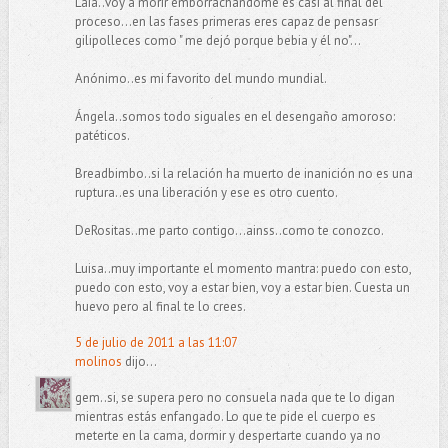
Laia..voy a morir emborrachándome es casi al final del
proceso...en las fases primeras eres capaz de pensasr
gilipolleces como " me dejó porque bebia y él no"...
Anónimo..es mi favorito del mundo mundial.
Ángela..somos todo siguales en el desengaño amoroso:
patéticos.
Breadbimbo..si la relación ha muerto de inanición no es una
ruptura..es una liberación y ese es otro cuento.
DeRositas..me parto contigo...ainss..como te conozco.
Luisa..muy importante el momento mantra: puedo con esto,
puedo con esto, voy a estar bien, voy a estar bien. Cuesta un
huevo pero al final te lo crees.
5 de julio de 2011 a las 11:07
molinos
dijo...
gem..si, se supera pero no consuela nada que te lo digan
mientras estás enfangado. Lo que te pide el cuerpo es
meterte en la cama, dormir y despertarte cuando ya no