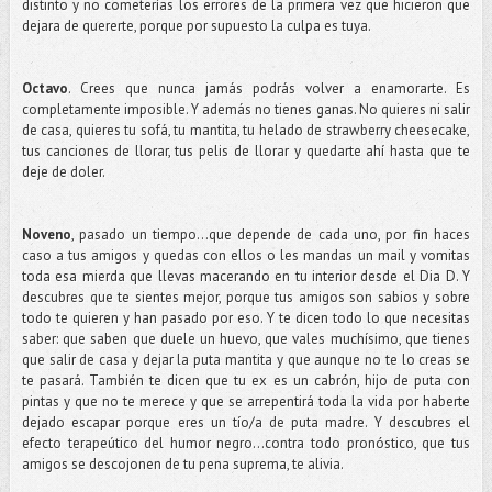
distinto y no cometerías los errores de la primera vez que hicieron que
dejara de quererte, porque por supuesto la culpa es tuya.
Octavo
. Crees que nunca jamás podrás volver a enamorarte. Es
completamente imposible. Y además no tienes ganas. No quieres ni salir
de casa, quieres tu sofá, tu mantita, tu helado de strawberry cheesecake,
tus canciones de llorar, tus pelis de llorar y quedarte ahí hasta que te
deje de doler.
Noveno
, pasado un tiempo...que depende de cada uno, por fin haces
caso a tus amigos y quedas con ellos o les mandas un mail y vomitas
toda esa mierda que llevas macerando en tu interior desde el Dia D. Y
descubres que te sientes mejor, porque tus amigos son sabios y sobre
todo te quieren y han pasado por eso. Y te dicen todo lo que necesitas
saber: que saben que duele un huevo, que vales muchísimo, que tienes
que salir de casa y dejar la puta mantita y que aunque no te lo creas se
te pasará. También te dicen que tu ex es un cabrón, hijo de puta con
pintas y que no te merece y que se arrepentirá toda la vida por haberte
dejado escapar porque eres un tío/a de puta madre. Y descubres el
efecto terapeútico del humor negro...contra todo pronóstico, que tus
amigos se descojonen de tu pena suprema, te alivia.