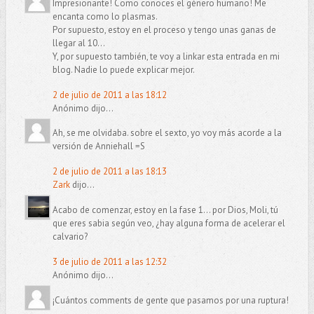
Impresionante! Como conoces el género humano! Me
encanta como lo plasmas.
Por supuesto, estoy en el proceso y tengo unas ganas de
llegar al 10...
Y, por supuesto también, te voy a linkar esta entrada en mi
blog. Nadie lo puede explicar mejor.
2 de julio de 2011 a las 18:12
Anónimo dijo...
Ah, se me olvidaba. sobre el sexto, yo voy más acorde a la
versión de Anniehall =S
2 de julio de 2011 a las 18:13
Zark
dijo...
Acabo de comenzar, estoy en la fase 1... por Dios, Moli, tú
que eres sabia según veo, ¿hay alguna forma de acelerar el
calvario?
3 de julio de 2011 a las 12:32
Anónimo dijo...
¡Cuántos comments de gente que pasamos por una ruptura!