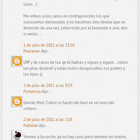
claro...)
Me refiero a los casos en contraposición, los que
conocemos demasiado, y no hacemos sino desear que se
divorcien de una vez, sobre todo por el bienestar e uno, dos
o varios....
1 de julio de 2011 a las 23:56
Madamer
dijo...
Ufff y de casos de lso qe tú hablas y siguen y siguen...como
las pilas duracell y están todos desquiciados, los padres y
los hijos :((
2 de julio de 2011 a las 0:29
Portarosa
dijo...
Genial, Moli. Cómo lo haces tan bien en un tono tan
coñero...
2 de julio de 2011 a las 1:18
Mafalda
dijo...
Viernes a la noche, ya no hay curro pero termino mi misión.