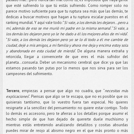
que esté sufriendo lo que tú estás sufriendo. Como romper solo no
parece motivo suficiente para que tu ruptura sea más que las demás, te
dedicas a buscar motivos que hagan a tu ruptura escalar puestos en el
ranking mundial. Y aquí vale todo: "
Si vale, a los demás les dejaron...pero a
mí, además de eso se me murió mi padre en la misma semana
". "
Si vale, a
los demás les dejaron pero yo le he dado a él los mejores años de mi vida
".
"
Si vale, a los demás les dejaron pero yo se lo di todo a él me cambie de
ciudad, dejé a mis amigos, a mi familia y ahora me deja y encima estoy sola
y abandonada en esta ciudad de mierda
". De alguna manera extraña y
retorcida, llegar a convencerte de que eres el más sufridor del
planeta...consuela. Deber un mecanismo cerebral que dice: ya que las
estamos pasando tan putas por lo menos que nos sirva para ser los
campeones del sufrimiento.
Tercero
, empiezas a pensar que algo no cuadra, que “
necesitas más
explicaciones
”. Piensas que algo se te escapa, que no es posible que os
quisierais tantísimo, que lo vuestro fuera tan especial. No quieres
resignarte a la sencillez del pensamiento: no quiere estar contigo. Todo
lo demás es accesorio, pero te aferras a los detalles porque asumir el
hecho simple de que han dejado de quererte duele muchísimo y
mientras estás entretenido analizando detallitos y cositas absurdas
puedes mirar de reojo al abismo negro en el que más pronto o más