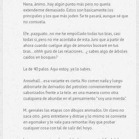
Nena, ánimo..hay algún punto más pero no quería
extenderme demasiado. Estos son basicamente los
principales y los que más joden. Se te pasará, aunque sé que
no consuela.
Efe..pazguato..no me he empollado todas tus tiras, casi
todas si, pero no me acordaba de esta. Juro que a partir de
ahora cuando cuelgue algo de amorios bucearé en tus
tiras...ohhh gurú de las relaciones...¿ sabes algo de árboles
caidos en bosques?
La de 40 palos. Aqui estoy..ya lo sabes.
Anniehall...esa variante es cierta. No comer nada y luego
atiborrarte de derivados del petroleo convenientemente
saborizados frente a la tele..es una manera como otra
cualquiera de abundar en el pensamiento " soy una mierda".
M..geniales las etapas con dibujos animados. Un clavo no
saca otro..pero entretiene y distrae y lo mismo se convierte
en egomaker y te vale para remontar. Hay que probar
cualquier cosa con tal de salir del hoyo.