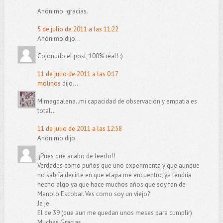
Anónimo..gracias.
5 de julio de 2011 a las 11:22
Anónimo dijo...
Cojonudo el post, 100% real! :)
11 de julio de 2011 a las 0:17
molinos
dijo...
Mimagdalena..mi capacidad de observación y empatia es
total..
11 de julio de 2011 a las 12:58
Anónimo dijo...
¡¡Pues que acabo de leerlo!!
Verdades como puños que uno experimenta y que aunque
no sabría decirte en que etapa me encuentro, ya tendría
hecho algo ya que hace muchos años que soy fan de
Manolo Escobar. Ves como soy un viejo?
Je je
El de 39 (que aun me quedan unos meses para cumplir)
Muchas Gracias