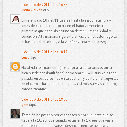
1 de julio de 2011 a las 16:58
María Galván
dijo...
Entre el paso 10 y el 11: tajarse hasta la insconsciencia y
antes de que entre la llorera en el baño zamparte al
primero/a que pase sin dsitinción de tribu urbana, edad o
condición. A la mañana siguiente el vacío en el estomago lo
achacarás al alcohol y a la vergüenza (ya es un paso)
1 de julio de 2011 a las 18:17
Luisa
dijo...
No olvidar el momento (posterior a la autocompasión, si
bien puede ser simultáneo) de vocear el I will survive a toda
pastilla en los bares.... y en la ducha... y bajito en el súper... y
en el curro... hasta que te lo crees. Y sí, you survive. Y el otro,
cabrón, también.
1 de julio de 2011 a las 18:55
gem
dijo...
También he pasado por esas fases, y por supuesto que se
llega a la 10, aunque cuando estás en la 1 crees que vas a
morirte de pena, se avanza, despacio, pero se avanza, y