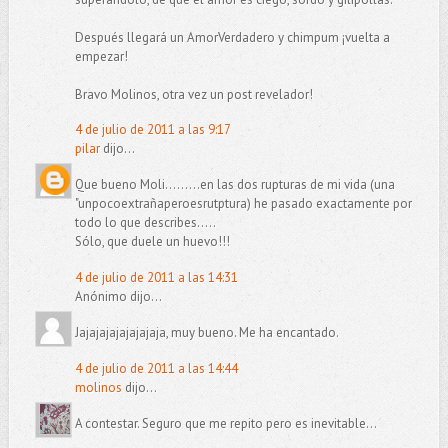
Después llegará un AmorVerdadero y chimpum ¡vuelta a
empezar!
Bravo Molinos, otra vez un post revelador!
4 de julio de 2011 a las 9:17
pilar
dijo...
Que bueno Moli.........en las dos rupturas de mi vida (una
"unpocoextrañaperoesrutptura) he pasado exactamente por
todo lo que describes.....
Sólo, que duele un huevo!!!
4 de julio de 2011 a las 14:31
Anónimo dijo...
Jajajajajajajajaja, muy bueno. Me ha encantado.
4 de julio de 2011 a las 14:44
molinos
dijo...
A contestar. Seguro que me repito pero es inevitable...