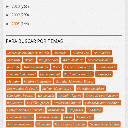
2010
(265)
►
2009
(290)
►
2008
(144)
►
PARA BUSCAR POR TEMAS
Momentos estelares de mi vida
Pensando..
El libro y yo
Frivolidades
Maternity
Perfiles
Indignaciones
Modo aleatorio
recomendaciones
podcasts
Molidocumentales
Bruce
Criticas destructivas
Unadocenade
Cuentos "didactivos"
La comunidad
Washington roadtrip
despellejes
Mi padre
hombres fantásticos
Grandes Momentos Etílicos
Los mundos de Cedric
Mi "no vida amorosa"
Queridos científicos
Campaña electoral
Me gustaría
PisandoCharcos
Recent Keyword activity
moliensayo
Los días iguales
Praderismo laboral
Colaboraciones estelares
Conversaciones piscineras
Rústicoman
Propósitos
Cuaderno
Cuentos didactivos
Libros horribles
Listas
Molirecetas
Sobrevaloraciones
Moliradio
Vacaciones alsacianas
lecturas encadenadas