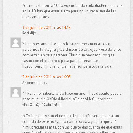
Yo creo estar en la 10, lo voy notando cada día.Pero una vez
en la 10, hay que estar alerta para no volver a una de las
fases anteriores.
3 de julio de 2011 a las 14:37
Roci dijo...
Y luego estamos los q no lo superamos nunca. Los q
perdemos la alegría y las chispas de los ojos y ese dolor te
convierten en otra persona. Claro que peor son los q se
casan con el primero q pasa para rellenar ese
hueco...error!!...y renuncian al amor para toda la vida.
3 de julio de 2011 a las 16:03
Anónimo dijo...
^^ Pena no haberte leido hace un año... has descrito paso a
paso mi bucle OhDiosMioMeHaDejadoMeQuieroMorir-
yPorOtraQuéCabrón!!!!
:p Todo pasa, y con el tiempo llega el ¿En serio estaba tan
colgada de este tio? ¿pero cómo podía aguantar que ...?
Y mil preguntas más, con las que te das cuenta de que estás
superándolo, de que el amor es ciego, sordo y gilipollas.