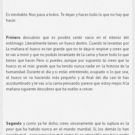
Es inevitable. Nos pasa a todos. Te dejan y haces todo lo que no hay que
hacer.
Primero
descubres que es posible sentir vacio en el interior del
estómago. Literalmente tienes un hueco dentro. Cuando te levantas por
la mañana el hueco es tan grande que no te deja ni respirar y crees que
te vas a morir y que no podrás levantarte de la cama y hacer todo lo que
tienes que hacer. Pero si puedes, aunque por supuesto tú crees que tu
hueco es el más grande que ha tenido nunca nadie en la historia de la
humanidad. Durante el día y si estás entretenido, ocupado o lo que sea,
el hueco se va haciendo más pequeño y al final del día casi te has
acostumbrado y te vas a la cama pensando: parece que estoy mejor. A la
mañana siguiente descubres que ha vuelto a crecer.
Segundo
y como ya he dicho, crees sinceramente que tu ruptura es la
peor que ha habido nunca en el mundo mundial. Si, los demás lo han
pasado mal...pero nunca tan mal como tú, es imposible que haya gente