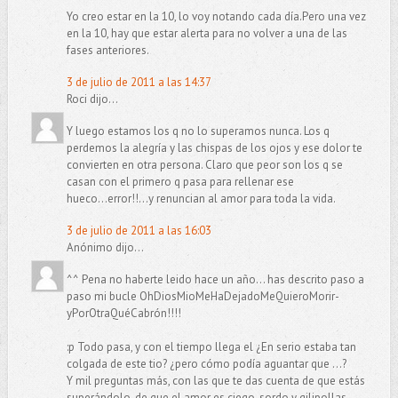
Yo creo estar en la 10, lo voy notando cada día.Pero una vez
en la 10, hay que estar alerta para no volver a una de las
fases anteriores.
3 de julio de 2011 a las 14:37
Roci dijo...
Y luego estamos los q no lo superamos nunca. Los q
perdemos la alegría y las chispas de los ojos y ese dolor te
convierten en otra persona. Claro que peor son los q se
casan con el primero q pasa para rellenar ese
hueco...error!!...y renuncian al amor para toda la vida.
3 de julio de 2011 a las 16:03
Anónimo dijo...
^^ Pena no haberte leido hace un año... has descrito paso a
paso mi bucle OhDiosMioMeHaDejadoMeQuieroMorir-
yPorOtraQuéCabrón!!!!
:p Todo pasa, y con el tiempo llega el ¿En serio estaba tan
colgada de este tio? ¿pero cómo podía aguantar que ...?
Y mil preguntas más, con las que te das cuenta de que estás
superándolo, de que el amor es ciego, sordo y gilipollas.