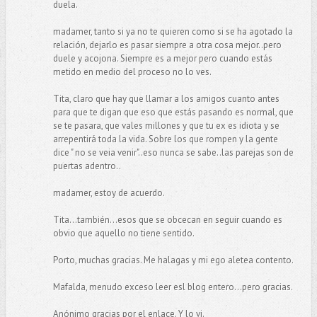
duela.
madamer, tanto si ya no te quieren como si se ha agotado la
relación, dejarlo es pasar siempre a otra cosa mejor..pero
duele y acojona. Siempre es a mejor pero cuando estás
metido en medio del proceso no lo ves.
Tita, claro que hay que llamar a los amigos cuanto antes
para que te digan que eso que estás pasando es normal, que
se te pasara, que vales millones y que tu ex es idiota y se
arrepentirá toda la vida. Sobre los que rompen y la gente
dice " no se veia venir"..eso nunca se sabe..las parejas son de
puertas adentro..
madamer, estoy de acuerdo.
Tita...también...esos que se obcecan en seguir cuando es
obvio que aquello no tiene sentido.
Porto, muchas gracias. Me halagas y mi ego aletea contento.
Mafalda, menudo exceso leer esl blog entero...pero gracias.
Anónimo gracias por el enlace. Y lo vi.