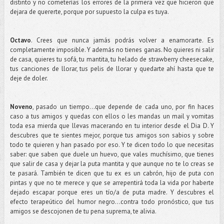
distinto y no cometerías los errores de la primera vez que hicieron que
dejara de quererte, porque por supuesto la culpa es tuya.
Octavo
. Crees que nunca jamás podrás volver a enamorarte. Es
completamente imposible. Y además no tienes ganas. No quieres ni salir
de casa, quieres tu sofá, tu mantita, tu helado de strawberry cheesecake,
tus canciones de llorar, tus pelis de llorar y quedarte ahí hasta que te
deje de doler.
Noveno
, pasado un tiempo...que depende de cada uno, por fin haces
caso a tus amigos y quedas con ellos o les mandas un mail y vomitas
toda esa mierda que llevas macerando en tu interior desde el Dia D. Y
descubres que te sientes mejor, porque tus amigos son sabios y sobre
todo te quieren y han pasado por eso. Y te dicen todo lo que necesitas
saber: que saben que duele un huevo, que vales muchísimo, que tienes
que salir de casa y dejar la puta mantita y que aunque no te lo creas se
te pasará. También te dicen que tu ex es un cabrón, hijo de puta con
pintas y que no te merece y que se arrepentirá toda la vida por haberte
dejado escapar porque eres un tío/a de puta madre. Y descubres el
efecto terapeútico del humor negro...contra todo pronóstico, que tus
amigos se descojonen de tu pena suprema, te alivia.