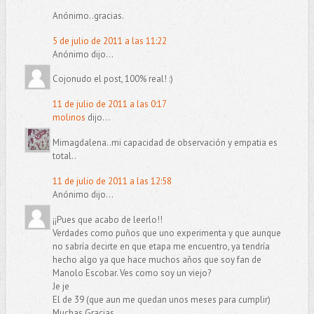
Anónimo..gracias.
5 de julio de 2011 a las 11:22
Anónimo dijo...
Cojonudo el post, 100% real! :)
11 de julio de 2011 a las 0:17
molinos
dijo...
Mimagdalena..mi capacidad de observación y empatia es
total..
11 de julio de 2011 a las 12:58
Anónimo dijo...
¡¡Pues que acabo de leerlo!!
Verdades como puños que uno experimenta y que aunque
no sabría decirte en que etapa me encuentro, ya tendría
hecho algo ya que hace muchos años que soy fan de
Manolo Escobar. Ves como soy un viejo?
Je je
El de 39 (que aun me quedan unos meses para cumplir)
Muchas Gracias