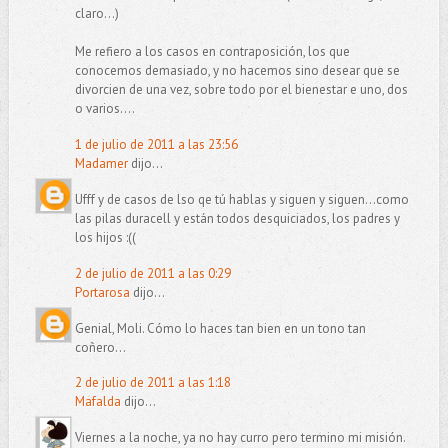
claro...)
Me refiero a los casos en contraposición, los que
conocemos demasiado, y no hacemos sino desear que se
divorcien de una vez, sobre todo por el bienestar e uno, dos
o varios....
1 de julio de 2011 a las 23:56
Madamer
dijo...
Ufff y de casos de lso qe tú hablas y siguen y siguen...como
las pilas duracell y están todos desquiciados, los padres y
los hijos :((
2 de julio de 2011 a las 0:29
Portarosa
dijo...
Genial, Moli. Cómo lo haces tan bien en un tono tan
coñero...
2 de julio de 2011 a las 1:18
Mafalda
dijo...
Viernes a la noche, ya no hay curro pero termino mi misión.