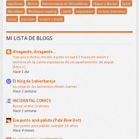
machismo
Breves
Fuerteventura en 500 palabras.
Haper´s Bazaar
Ignite
Murakami
Washigton roadtrip
charla
empotrador
revistas femeninas
series
televisión
women´s health
MI LISTA DE BLOGS
divagando, divagando...
Tras poco domir, mírate 4 pelis en las 12 horas de avión y
termina en la cama esponjosa de un apartamento de expat
[Méx 1]
Hace 1 día
El blog de Lahierbaroja
La casa de los lamentos, Helen Garner
Hace 1 semana
INCIDENTAL COMICS
Bored of the Ordinary
Hace 1 semana
Ese punto azul pálido (Pale Blue Dot)
'Ese punto azul pálido' cumple 16 años
Hace 4 meses