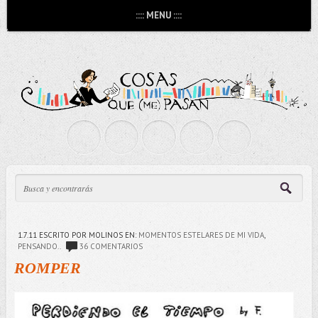
:::: MENU ::::
1.7.11
ESCRITO POR MOLINOS
EN:
MOMENTOS ESTELARES DE MI VIDA
,
PENSANDO..
36 COMENTARIOS
ROMPER