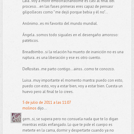
Laia..voy a morir emborrachándome es casi al final del
proceso...en las fases primeras eres capaz de pensasr
gilipolleces como " me dejó porque bebia y él no"...
Anónimo..es mi favorito del mundo mundial.
Ángela..somos todo siguales en el desengaño amoroso:
patéticos.
Breadbimbo..si la relación ha muerto de inanición no es una
ruptura..es una liberación y ese es otro cuento.
DeRositas..me parto contigo...ainss..como te conozco.
Luisa..muy importante el momento mantra: puedo con esto,
puedo con esto, voy a estar bien, voy a estar bien. Cuesta un
huevo pero al final te lo crees.
5 de julio de 2011 a las 11:07
molinos
dijo...
gem..si, se supera pero no consuela nada que te lo digan
mientras estás enfangado. Lo que te pide el cuerpo es
meterte en la cama, dormir y despertarte cuando ya no