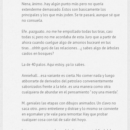
Nena, ánimo..hay algún punto más pero no quería
extenderme demasiado. Estos son basicamente los
principales y los que más joden. Se te pasará, aunque sé que
no consuela.
Efe..pazguato..no me he empollado todas tus tiras, casi
todas si, pero no me acordaba de esta. Juro que a partir de
ahora cuando cuelgue algo de amorios bucearé en tus
tiras...ohhh gurú de las relaciones...¿ sabes algo de árboles
caidos en bosques?
La de 40 palos. Aqui estoy..ya lo sabes.
Anniehall...esa variante es cierta. No comer nada y luego
atiborrarte de derivados del petroleo convenientemente
saborizados frente a la tele..es una manera como otra
cualquiera de abundar en el pensamiento " soy una mierda".
M..geniales las etapas con dibujos animados. Un clavo no
saca otro..pero entretiene y distrae y lo mismo se convierte
en egomaker y te vale para remontar. Hay que probar
cualquier cosa con tal de salir del hoyo.