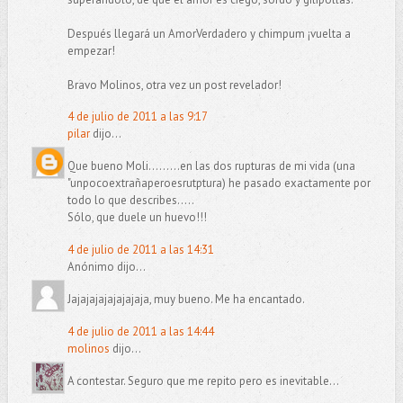
Después llegará un AmorVerdadero y chimpum ¡vuelta a
empezar!
Bravo Molinos, otra vez un post revelador!
4 de julio de 2011 a las 9:17
pilar
dijo...
Que bueno Moli.........en las dos rupturas de mi vida (una
"unpocoextrañaperoesrutptura) he pasado exactamente por
todo lo que describes.....
Sólo, que duele un huevo!!!
4 de julio de 2011 a las 14:31
Anónimo dijo...
Jajajajajajajajaja, muy bueno. Me ha encantado.
4 de julio de 2011 a las 14:44
molinos
dijo...
A contestar. Seguro que me repito pero es inevitable...