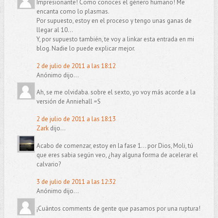
Impresionante! Como conoces el género humano! Me
encanta como lo plasmas.
Por supuesto, estoy en el proceso y tengo unas ganas de
llegar al 10...
Y, por supuesto también, te voy a linkar esta entrada en mi
blog. Nadie lo puede explicar mejor.
2 de julio de 2011 a las 18:12
Anónimo dijo...
Ah, se me olvidaba. sobre el sexto, yo voy más acorde a la
versión de Anniehall =S
2 de julio de 2011 a las 18:13
Zark
dijo...
Acabo de comenzar, estoy en la fase 1... por Dios, Moli, tú
que eres sabia según veo, ¿hay alguna forma de acelerar el
calvario?
3 de julio de 2011 a las 12:32
Anónimo dijo...
¡Cuántos comments de gente que pasamos por una ruptura!