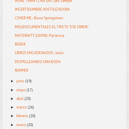
MORE THAN I CAN SAY.- Leo Sawyer
INCERTIDUMBRE HOSTILIZADORA
COVER ME.- Bruce Springsteen
MOLIDOCUMENTALES: EL TRISTE "ESE ERROR"
MATERNITY (LXXVII): Paciencia.
BEBER
LIBROS ENCADENADOS.- Junio
DESPELLEJANDO UNA BODA
ROMPER
junio
(19)
►
mayo
(17)
►
abril
(20)
►
marzo
(26)
►
febrero
(20)
►
enero
(20)
►