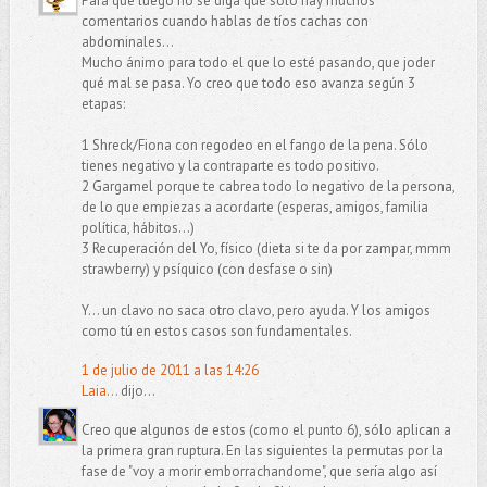
Para que luego no se diga que sólo hay muchos
comentarios cuando hablas de tíos cachas con
abdominales...
Mucho ánimo para todo el que lo esté pasando, que joder
qué mal se pasa. Yo creo que todo eso avanza según 3
etapas:
1 Shreck/Fiona con regodeo en el fango de la pena. Sólo
tienes negativo y la contraparte es todo positivo.
2 Gargamel porque te cabrea todo lo negativo de la persona,
de lo que empiezas a acordarte (esperas, amigos, familia
política, hábitos...)
3 Recuperación del Yo, físico (dieta si te da por zampar, mmm
strawberry) y psíquico (con desfase o sin)
Y... un clavo no saca otro clavo, pero ayuda. Y los amigos
como tú en estos casos son fundamentales.
1 de julio de 2011 a las 14:26
Laia...
dijo...
Creo que algunos de estos (como el punto 6), sólo aplican a
la primera gran ruptura. En las siguientes la permutas por la
fase de "voy a morir emborrachandome", que sería algo así