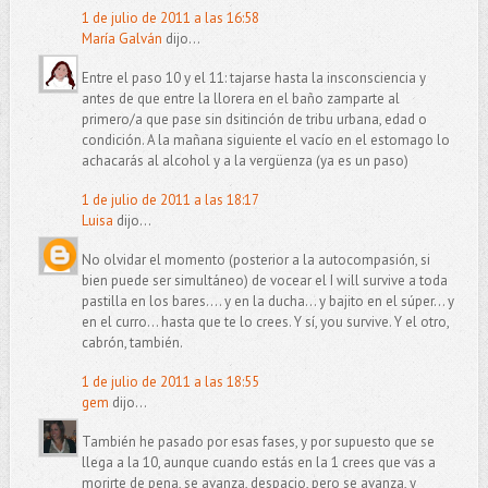
1 de julio de 2011 a las 16:58
María Galván
dijo...
Entre el paso 10 y el 11: tajarse hasta la insconsciencia y
antes de que entre la llorera en el baño zamparte al
primero/a que pase sin dsitinción de tribu urbana, edad o
condición. A la mañana siguiente el vacío en el estomago lo
achacarás al alcohol y a la vergüenza (ya es un paso)
1 de julio de 2011 a las 18:17
Luisa
dijo...
No olvidar el momento (posterior a la autocompasión, si
bien puede ser simultáneo) de vocear el I will survive a toda
pastilla en los bares.... y en la ducha... y bajito en el súper... y
en el curro... hasta que te lo crees. Y sí, you survive. Y el otro,
cabrón, también.
1 de julio de 2011 a las 18:55
gem
dijo...
También he pasado por esas fases, y por supuesto que se
llega a la 10, aunque cuando estás en la 1 crees que vas a
morirte de pena, se avanza, despacio, pero se avanza, y