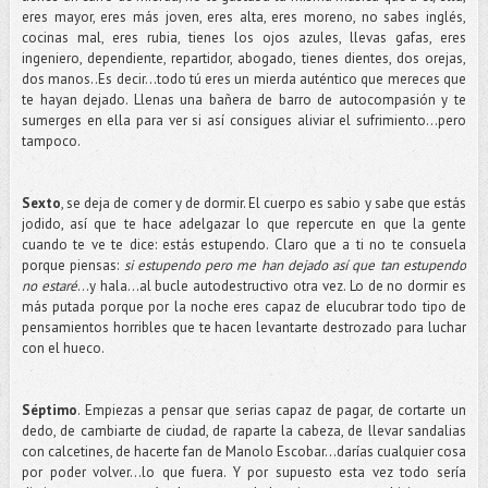
eres mayor, eres más joven, eres alta, eres moreno, no sabes inglés,
cocinas mal, eres rubia, tienes los ojos azules, llevas gafas, eres
ingeniero, dependiente, repartidor, abogado, tienes dientes, dos orejas,
dos manos..Es decir...todo tú eres un mierda auténtico que mereces que
te hayan dejado. Llenas una bañera de barro de autocompasión y te
sumerges en ella para ver si así consigues aliviar el sufrimiento...pero
tampoco.
Sexto
, se deja de comer y de dormir. El cuerpo es sabio y sabe que estás
jodido, así que te hace adelgazar lo que repercute en que la gente
cuando te ve te dice: estás estupendo. Claro que a ti no te consuela
porque piensas:
si estupendo pero me han dejado así que tan estupendo
no estaré
…y hala...al bucle autodestructivo otra vez. Lo de no dormir es
más putada porque por la noche eres capaz de elucubrar todo tipo de
pensamientos horribles que te hacen levantarte destrozado para luchar
con el hueco.
Séptimo
. Empiezas a pensar que serias capaz de pagar, de cortarte un
dedo, de cambiarte de ciudad, de raparte la cabeza, de llevar sandalias
con calcetines, de hacerte fan de Manolo Escobar...darías cualquier cosa
por poder volver…lo que fuera. Y por supuesto esta vez todo sería