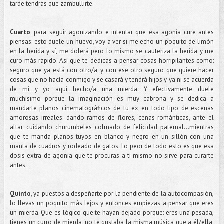
tarde tendrás que zambullirte.
Cuarto
, para seguir agonizando e intentar que esa agonía cure antes
piensas: esto duele un huevo, voy a ver si me echo un poquito de limón
en la herida y sí, me dolerá pero lo mismo se cauteriza la herida y me
curo más rápido. Así que te dedicas a pensar cosas horripilantes como:
seguro que ya está con otro/a, y con ese otro seguro que quiere hacer
cosas que no hacía conmigo y se casará y tendrá hijos y ya ni se acuerda
de mi...y yo aquí...hecho/a una mierda. Y efectivamente duele
muchísimo porque la imaginación es muy cabrona y se dedica a
mandarte planos cinematográficos de tu ex en todo tipo de escenas
amorosas irreales: dando ramos de flores, cenas románticas, ante el
altar, cuidando churumbeles colmado de felicidad paternal…mientras
que te manda planos tuyos en blanco y negro en un sillón con una
manta de cuadros y rodeado de gatos. Lo peor de todo esto es que esa
dosis extra de agonía que te procuras a ti mismo no sirve para curarte
antes.
Quinto
, ya puestos a despeñarte por la pendiente de la autocompasión,
lo llevas un poquito más lejos y entonces empiezas a pensar que eres
un mierda. Que es lógico que te hayan dejado porque: eres una pesada,
tienes un curro de mierda, no te gustaba la misma música que a él/ella,