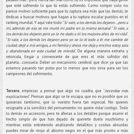
que esté sufriendo lo que tú estás sufriendo. Como romper solo no
parece motivo suficiente para que tu ruptura sea más que las demás, te
dedicas a buscar motivos que hagan a tu ruptura escalar puestos en el
ranking mundial. Y aquí vale todo: "
Si vale, a los demás les dejaron...pero a
mí, además de eso se me murió mi padre en la misma semana
". "
Si vale, a
los demás les dejaron pero yo le he dado a él los mejores años de mi vida
".
"
Si vale, a los demás les dejaron pero yo se lo di todo a él me cambie de
ciudad, dejé a mis amigos, a mi familia y ahora me deja y encima estoy sola
y abandonada en esta ciudad de mierda
". De alguna manera extraña y
retorcida, llegar a convencerte de que eres el más sufridor del
planeta...consuela. Deber un mecanismo cerebral que dice: ya que las
estamos pasando tan putas por lo menos que nos sirva para ser los
campeones del sufrimiento.
Tercero
, empiezas a pensar que algo no cuadra, que “
necesitas más
explicaciones
”. Piensas que algo se te escapa, que no es posible que os
quisierais tantísimo, que lo vuestro fuera tan especial. No quieres
resignarte a la sencillez del pensamiento: no quiere estar contigo. Todo
lo demás es accesorio, pero te aferras a los detalles porque asumir el
hecho simple de que han dejado de quererte duele muchísimo y
mientras estás entretenido analizando detallitos y cositas absurdas
puedes mirar de reojo al abismo negro en el que más pronto o más