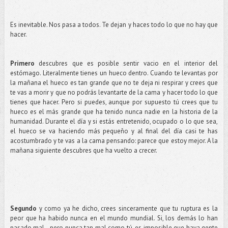
Es inevitable. Nos pasa a todos. Te dejan y haces todo lo que no hay que
hacer.
Primero
descubres que es posible sentir vacio en el interior del
estómago. Literalmente tienes un hueco dentro. Cuando te levantas por
la mañana el hueco es tan grande que no te deja ni respirar y crees que
te vas a morir y que no podrás levantarte de la cama y hacer todo lo que
tienes que hacer. Pero si puedes, aunque por supuesto tú crees que tu
hueco es el más grande que ha tenido nunca nadie en la historia de la
humanidad. Durante el día y si estás entretenido, ocupado o lo que sea,
el hueco se va haciendo más pequeño y al final del día casi te has
acostumbrado y te vas a la cama pensando: parece que estoy mejor. A la
mañana siguiente descubres que ha vuelto a crecer.
Segundo
y como ya he dicho, crees sinceramente que tu ruptura es la
peor que ha habido nunca en el mundo mundial. Si, los demás lo han
pasado mal...pero nunca tan mal como tú, es imposible que haya gente