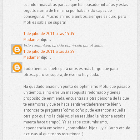
cuando miras atrás parece que han pasado mil años y estás
orgullosísima de ti misma por haber sido capaz de
conseguirlo! Mucho ánimo a ambos, siempre es duro, pero
Moli es sabia: se supera!
1 de julio de 2011 a las 19:39
Madamer
dijo...
Este comentario ha sido eliminado por el autor.
1 de julio de 2011 a las 22:59
Madamer
dijo...
Todo tiene su duelo, para unos es más largo que para
otros...pero se supera, de eso no hay duda.
Ha quedado añadir un punto de optimismo Moli..que pasado
un tiempo, si no eres un masoquista redomado y tienes
propósito de enmienda, encuentras a otra persona de la que
te enamoras y que te hace sentir verdaderamente bien y
entonces te preguntas "cómo coño pude estar con aquella
otra, por qué no la dejé yo, si en realidad la historia estaba
muerta hace tiempo"...Ya se sabe costumbrismo,
dependencia emocional, comodidad, hijos... y el largo etc. de
excusas al que todos recurrimos :)