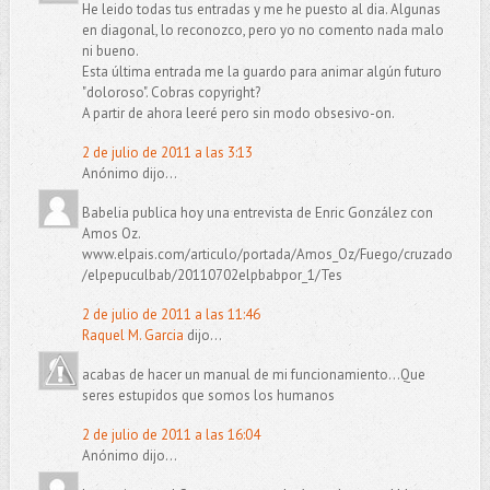
He leido todas tus entradas y me he puesto al dia. Algunas
en diagonal, lo reconozco, pero yo no comento nada malo
ni bueno.
Esta última entrada me la guardo para animar algún futuro
"doloroso". Cobras copyright?
A partir de ahora leeré pero sin modo obsesivo-on.
2 de julio de 2011 a las 3:13
Anónimo dijo...
Babelia publica hoy una entrevista de Enric González con
Amos Oz.
www.elpais.com/articulo/portada/Amos_Oz/Fuego/cruzado
/elpepuculbab/20110702elpbabpor_1/Tes
2 de julio de 2011 a las 11:46
Raquel M. Garcia
dijo...
acabas de hacer un manual de mi funcionamiento...Que
seres estupidos que somos los humanos
2 de julio de 2011 a las 16:04
Anónimo dijo...