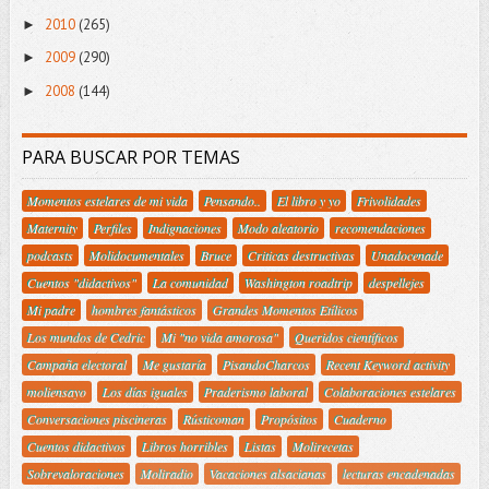
2010
(265)
►
2009
(290)
►
2008
(144)
►
PARA BUSCAR POR TEMAS
Momentos estelares de mi vida
Pensando..
El libro y yo
Frivolidades
Maternity
Perfiles
Indignaciones
Modo aleatorio
recomendaciones
podcasts
Molidocumentales
Bruce
Criticas destructivas
Unadocenade
Cuentos "didactivos"
La comunidad
Washington roadtrip
despellejes
Mi padre
hombres fantásticos
Grandes Momentos Etílicos
Los mundos de Cedric
Mi "no vida amorosa"
Queridos científicos
Campaña electoral
Me gustaría
PisandoCharcos
Recent Keyword activity
moliensayo
Los días iguales
Praderismo laboral
Colaboraciones estelares
Conversaciones piscineras
Rústicoman
Propósitos
Cuaderno
Cuentos didactivos
Libros horribles
Listas
Molirecetas
Sobrevaloraciones
Moliradio
Vacaciones alsacianas
lecturas encadenadas