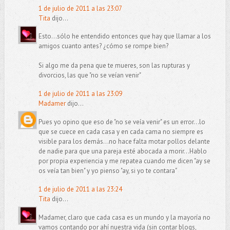
1 de julio de 2011 a las 23:07
Tita
dijo...
Esto...sólo he entendido entonces que hay que llamar a los
amigos cuanto antes? ¿cómo se rompe bien?
Si algo me da pena que te mueres, son las rupturas y
divorcios, las que "no se veían venir"
1 de julio de 2011 a las 23:09
Madamer
dijo...
Pues yo opino que eso de "no se veía venir" es un error...lo
que se cuece en cada casa y en cada cama no siempre es
visible para los demás...no hace falta motar pollos delante
de nadie para que una pareja esté abocada a morir...Hablo
por propia experiencia y me repatea cuando me dicen "ay se
os veía tan bien" y yo pienso "ay, si yo te contara"
1 de julio de 2011 a las 23:24
Tita
dijo...
Madamer, claro que cada casa es un mundo y la mayoría no
vamos contando por ahí nuestra vida (sin contar blogs,