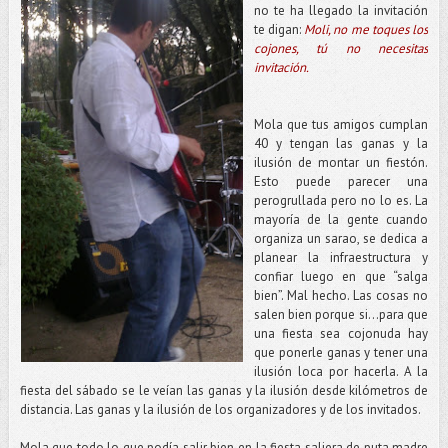
no te ha llegado la invitación
te digan:
Moli, no me toques los
cojones, tú no necesitas
invitación.
Mola que tus amigos cumplan
40 y tengan las ganas y la
ilusión de montar un fiestón.
Esto puede parecer una
perogrullada pero no lo es. La
mayoría de la gente cuando
organiza un sarao, se dedica a
planear la infraestructura y
confiar luego en que “salga
bien”. Mal hecho. Las cosas no
salen bien porque si...para que
una fiesta sea cojonuda hay
que ponerle ganas y tener una
ilusión loca por hacerla. A la
fiesta del sábado se le veían las ganas y la ilusión desde kilómetros de
distancia. Las ganas y la ilusión de los organizadores y de los invitados.
Mola que todo lo que podía salir bien en la fiesta saliera de puta madre