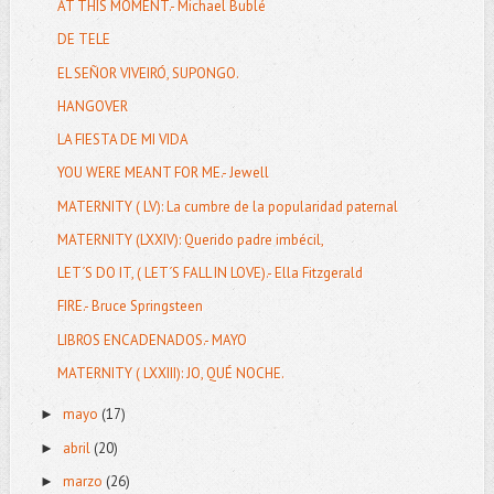
AT THIS MOMENT.- Michael Bublé
DE TELE
EL SEÑOR VIVEIRÓ, SUPONGO.
HANGOVER
LA FIESTA DE MI VIDA
YOU WERE MEANT FOR ME.- Jewell
MATERNITY ( LV): La cumbre de la popularidad paternal
MATERNITY (LXXIV): Querido padre imbécil,
LET´S DO IT, ( LET´S FALL IN LOVE).- Ella Fitzgerald
FIRE.- Bruce Springsteen
LIBROS ENCADENADOS.- MAYO
MATERNITY ( LXXIII): JO, QUÉ NOCHE.
mayo
(17)
►
abril
(20)
►
marzo
(26)
►