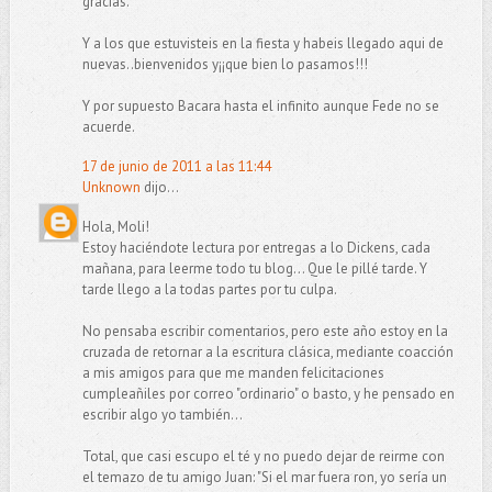
gracias.
Y a los que estuvisteis en la fiesta y habeis llegado aqui de
nuevas..bienvenidos y¡¡que bien lo pasamos!!!
Y por supuesto Bacara hasta el infinito aunque Fede no se
acuerde.
17 de junio de 2011 a las 11:44
Unknown
dijo...
Hola, Moli!
Estoy haciéndote lectura por entregas a lo Dickens, cada
mañana, para leerme todo tu blog... Que le pillé tarde. Y
tarde llego a la todas partes por tu culpa.
No pensaba escribir comentarios, pero este año estoy en la
cruzada de retornar a la escritura clásica, mediante coacción
a mis amigos para que me manden felicitaciones
cumpleañiles por correo "ordinario" o basto, y he pensado en
escribir algo yo también...
Total, que casi escupo el té y no puedo dejar de reirme con
el temazo de tu amigo Juan: "Si el mar fuera ron, yo sería un