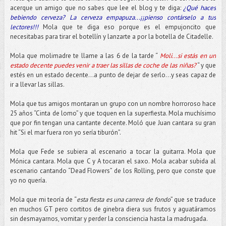
acerque un amigo que no sabes que lee el blog y te diga:
¿Qué haces
bebiendo cerveza? La cerveza empapuza...¡¡pienso contárselo a tus
lectores!!!
Mola que te diga eso porque es el empujoncito que
necesitabas para tirar el botellín y lanzarte a por la botella de Citadelle.
Mola que molimadre te llame a las 6 de la tarde “
Moli...si estás en un
estado decente puedes venir a traer las sillas de coche de las niñas?
“ y que
estés en un estado decente...a punto de dejar de serlo...y seas capaz de
ir a llevar las sillas.
Mola que tus amigos montaran un grupo con un nombre horroroso hace
25 años “Cinta de lomo” y que toquen en la superfiesta. Mola muchísimo
que por fin tengan una cantante decente. Moló que Juan cantara su gran
hit “Si el mar fuera ron yo sería tiburón”.
Mola que Fede se subiera al escenario a tocar la guitarra. Mola que
Mónica cantara. Mola que C y A tocaran el saxo. Mola acabar subida al
escenario cantando “Dead Flowers” de los Rolling, pero que conste que
yo no quería.
Mola que mi teoría de “
esta fiesta es una carrera de fondo
” que se traduce
en muchos GT pero cortitos de ginebra diera sus frutos y aguatáramos
sin desmayarnos, vomitar y perder la consciencia hasta la madrugada.