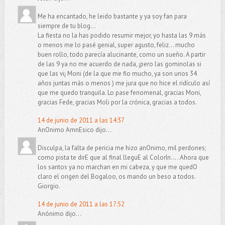
Me ha encantado, he leido bastante y ya soy fan para
siempre de tu blog...
La fiesta no la has podido resumir mejor, yo hasta las 9 más
o menos me lo pasé genial, super agusto, feliz... mucho
buen rollo, todo parecía alucinante, como un sueño. A partir
de las 9 ya no me acuerdo de nada, ¡pero las gominolas si
que las vi¡ Moni (de la que me fio mucho, ya son unos 34
años juntas más o menos ) me jura que no hice el ridículo así
que me quedo tranquila. Lo pase fenomenal, gracias Moni,
gracias Fede, gracias Moli por la crónica, gracias a todos.
14 de junio de 2011 a las 14:37
AnOnimo AmnEsico dijo...
Disculpa, la falta de pericia me hizo anOnimo, mil perdones;
como pista te dirE que al final lleguE al ColorIn... . Ahora que
los santos ya no marchan en mi cabeza, y que me quedO
claro el origen del Bogaloo, os mando un beso a todos.
Giorgio.
14 de junio de 2011 a las 17:52
Anónimo dijo...