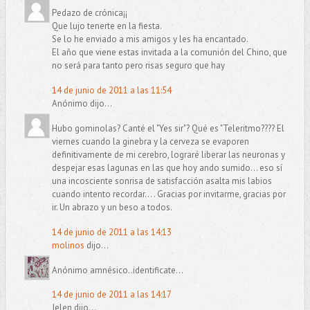
Pedazo de crónica¡¡
Que lujo tenerte en la fiesta.
Se lo he enviado a mis amigos y les ha encantado.
El año que viene estas invitada a la comunión del Chino, que
no será para tanto pero risas seguro que hay
14 de junio de 2011 a las 11:54
Anónimo dijo...
Hubo gominolas? Canté el "Yes sir"? Qué es "Teleritmo???? El
viernes cuando la ginebra y la cerveza se evaporen
definitivamente de mi cerebro, lograré liberar las neuronas y
despejar esas lagunas en las que hoy ando sumido... eso sí
una incosciente sonrisa de satisfacción asalta mis labios
cuando intento recordar... . Gracias por invitarme, gracias por
ir. Un abrazo y un beso a todos.
14 de junio de 2011 a las 14:13
molinos
dijo...
Anónimo amnésico..identificate...
14 de junio de 2011 a las 14:17
Jelen dijo...