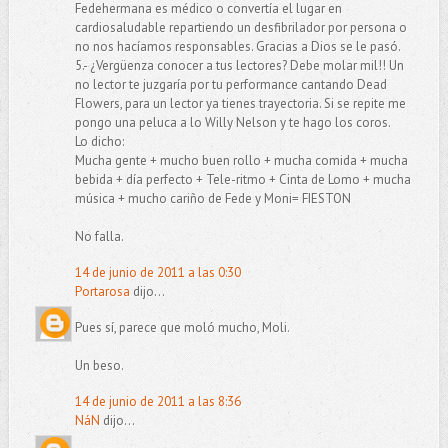
Fedehermana es médico o convertía el lugar en
cardiosaludable repartiendo un desfibrilador por persona o
no nos hacíamos responsables. Gracias a Dios se le pasó.
5.- ¿Vergüenza conocer a tus lectores? Debe molar mil!! Un
no lector te juzgaría por tu performance cantando Dead
Flowers, para un lector ya tienes trayectoria. Si se repite me
pongo una peluca a lo Willy Nelson y te hago los coros.
Lo dicho:
Mucha gente + mucho buen rollo + mucha comida + mucha
bebida + día perfecto + Tele-ritmo + Cinta de Lomo + mucha
música + mucho cariño de Fede y Moni= FIESTON
No falla.
14 de junio de 2011 a las 0:30
Portarosa
dijo...
Pues sí, parece que moló mucho, Moli.
Un beso.
14 de junio de 2011 a las 8:36
NáN
dijo...