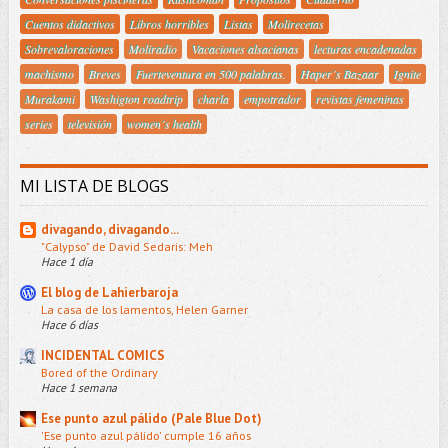
Cuentos didactivos
Libros horribles
Listas
Molirecetas
Sobrevaloraciones
Moliradio
Vacaciones alsacianas
lecturas encadenadas
machismo
Breves
Fuerteventura en 500 palabras.
Haper´s Bazaar
Ignite
Murakami
Washigton roadtrip
charla
empotrador
revistas femeninas
series
televisión
women´s health
MI LISTA DE BLOGS
divagando, divagando...
"Calypso" de David Sedaris: Meh
Hace 1 día
El blog de Lahierbaroja
La casa de los lamentos, Helen Garner
Hace 6 días
INCIDENTAL COMICS
Bored of the Ordinary
Hace 1 semana
Ese punto azul pálido (Pale Blue Dot)
'Ese punto azul pálido' cumple 16 años