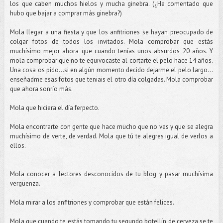
los que caben muchos hielos y mucha ginebra. (¿He comentado que
hubo que bajar a comprar más ginebra?)
Mola llegar a una fiesta y que los anfitriones se hayan preocupado de
colgar fotos de todos los invitados. Mola comprobar que estás
muchísimo mejor ahora que cuando tenías unos absurdos 20 años. Y
mola comprobar que no te equivocaste al cortarte el pelo hace 14 años.
Una cosa os pido...si en algún momento decido dejarme el pelo largo…
enseñadme esas fotos que teniais el otro día colgadas. Mola comprobar
que ahora sonrío más.
Mola que hiciera el día ferpecto.
Mola encontrarte con gente que hace mucho que no ves y que se alegra
muchísimo de verte, de verdad. Mola que tú te alegres igual de verlos a
ellos.
Mola conocer a lectores desconocidos de tu blog y pasar muchísima
vergüenza.
Mola mirar a los anfitriones y comprobar que están felices.
Mola que cuando te estás tomando tu segundo botellín de cerveza se te