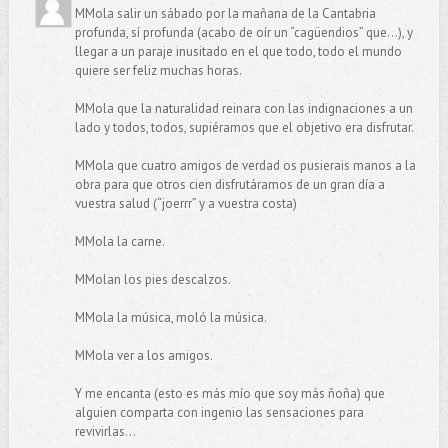
MMola salir un sábado por la mañana de la Cantabria
profunda, sí profunda (acabo de oír un “cagüendios” que…), y
llegar a un paraje inusitado en el que todo, todo el mundo
quiere ser feliz muchas horas.
MMola que la naturalidad reinara con las indignaciones a un
lado y todos, todos, supiéramos que el objetivo era disfrutar.
MMola que cuatro amigos de verdad os pusierais manos a la
obra para que otros cien disfrutáramos de un gran día a
vuestra salud (“joerrr” y a vuestra costa)
MMola la carne.
MMolan los pies descalzos.
MMola la música, moló la música.
MMola ver a los amigos.
Y me encanta (esto es más mío que soy más ñoña) que
alguien comparta con ingenio las sensaciones para
revivirlas…