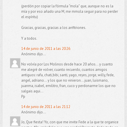
(perdón por copiar la fórmula “mola” que, aunque no es la
mía y por eso añado una M, me mmola seguir para no perder
el espíritu)
Gracias, gracias, gracias a los anfitriones.
Y a todos.
14 de junio de 2011 a las 20:26
Anónimo dijo...
No volvía por Los Molinos desde hace 20 años... y cuanto
me alegré de volver, cuanto recuerdo, cuantos amigos
antiguos: rafa, chati,bibi, santi, yago, reyes, jorge, willy, fede,
angel, adriano... y los que no vinieron... juan, luismario,
juanma, isabel, emilitro, fran, cuco y perdonarme los que no
salgais aqui...
Pp
14 de junio de 2011 a las 21:12
Anónimo dijo...
Jo, Que fiesta! Yo, con que me invite Fede a la que te organice