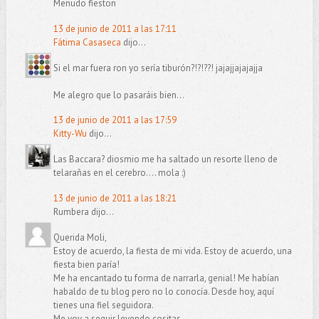
Menudo fieston
13 de junio de 2011 a las 17:11
Fátima Casaseca
dijo...
Si el mar fuera ron yo sería tiburón?!?!??! jajajjajajajja
Me alegro que lo pasaráis bien...
13 de junio de 2011 a las 17:59
Kitty-Wu
dijo...
Las Baccara? diosmio me ha saltado un resorte lleno de
telarañas en el cerebro.... mola :)
13 de junio de 2011 a las 18:21
Rumbera dijo...
Querida Moli,
Estoy de acuerdo, la fiesta de mi vida. Estoy de acuerdo, una
fiesta bien paría!
Me ha encantado tu forma de narrarla, genial! Me habían
habaldo de tu blog pero no lo conocía. Desde hoy, aquí
tienes una fiel seguidora.
Me voy a seguir leyendo cositas.......