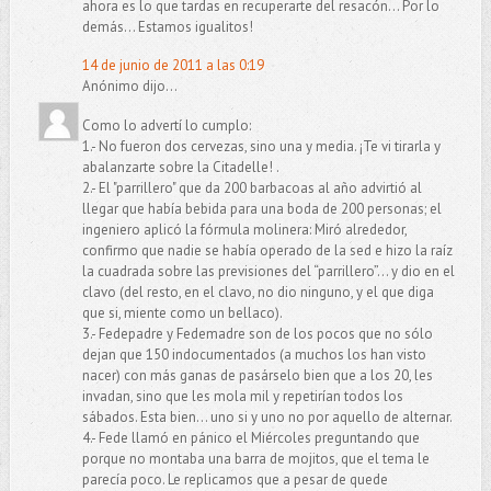
ahora es lo que tardas en recuperarte del resacón... Por lo
demás... Estamos igualitos!
14 de junio de 2011 a las 0:19
Anónimo dijo...
Como lo advertí lo cumplo:
1.- No fueron dos cervezas, sino una y media. ¡Te vi tirarla y
abalanzarte sobre la Citadelle! .
2.- El "parrillero" que da 200 barbacoas al año advirtió al
llegar que había bebida para una boda de 200 personas; el
ingeniero aplicó la fórmula molinera: Miró alrededor,
confirmo que nadie se había operado de la sed e hizo la raíz
la cuadrada sobre las previsiones del “parrillero”... y dio en el
clavo (del resto, en el clavo, no dio ninguno, y el que diga
que si, miente como un bellaco).
3.- Fedepadre y Fedemadre son de los pocos que no sólo
dejan que 150 indocumentados (a muchos los han visto
nacer) con más ganas de pasárselo bien que a los 20, les
invadan, sino que les mola mil y repetirían todos los
sábados. Esta bien… uno si y uno no por aquello de alternar.
4.- Fede llamó en pánico el Miércoles preguntando que
porque no montaba una barra de mojitos, que el tema le
parecía poco. Le replicamos que a pesar de quede