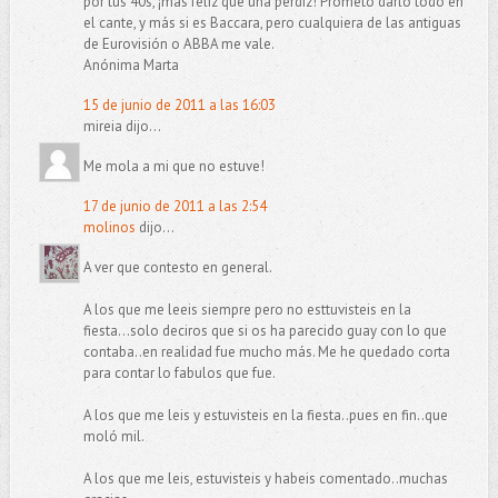
por tus 40s, ¡más feliz que una perdiz! Prometo darlo todo en
el cante, y más si es Baccara, pero cualquiera de las antiguas
de Eurovisión o ABBA me vale.
Anónima Marta
15 de junio de 2011 a las 16:03
mireia dijo...
Me mola a mi que no estuve!
17 de junio de 2011 a las 2:54
molinos
dijo...
A ver que contesto en general.
A los que me leeis siempre pero no esttuvisteis en la
fiesta...solo deciros que si os ha parecido guay con lo que
contaba..en realidad fue mucho más. Me he quedado corta
para contar lo fabulos que fue.
A los que me leis y estuvisteis en la fiesta..pues en fin..que
moló mil.
A los que me leis, estuvisteis y habeis comentado..muchas