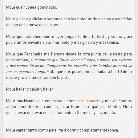
Mola que hubiera gominolas.
Molo jugar a policías y ladrones con las botellas de ginebra escondidas
debajo de la mesa de ping pong.
Moló que pobrehermano mayor llegara tarde a la fiesta y sobrio y así
pudiéramos enviarle a por más hielo, y más ginebra y más tónica.
Mola que Fedepadre me llamara desde la otra punta de la fiesta para
decirme:
Moli, si te enteras que Bruce viene a Europa, a donde sea, avísame
y nos vamos. Yo invito. Compramos las entradas y de la infraestructura ya
nos ocuparemos luego.
Mola que nos pusiéramos a bailar a las 10 de la
noche y lo diéramos todo en la pista.
Mola bailar y bailar y bailar.
Moló muchísimo que empezara a sonar
esta canción
y nos viniéramos
arriba como locos a cantar y bailar. Prometí colgarla en el blog. Mola
que a pesar de llevar en ese momento n GT me haya acordado.
Mola cantar tanto como para irte a dormir completamente ronca.