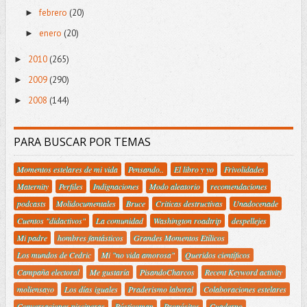
febrero
(20)
►
enero
(20)
►
2010
(265)
►
2009
(290)
►
2008
(144)
►
PARA BUSCAR POR TEMAS
Momentos estelares de mi vida
Pensando..
El libro y yo
Frivolidades
Maternity
Perfiles
Indignaciones
Modo aleatorio
recomendaciones
podcasts
Molidocumentales
Bruce
Criticas destructivas
Unadocenade
Cuentos "didactivos"
La comunidad
Washington roadtrip
despellejes
Mi padre
hombres fantásticos
Grandes Momentos Etílicos
Los mundos de Cedric
Mi "no vida amorosa"
Queridos científicos
Campaña electoral
Me gustaría
PisandoCharcos
Recent Keyword activity
moliensayo
Los días iguales
Praderismo laboral
Colaboraciones estelares
Conversaciones piscineras
Rústicoman
Propósitos
Cuaderno