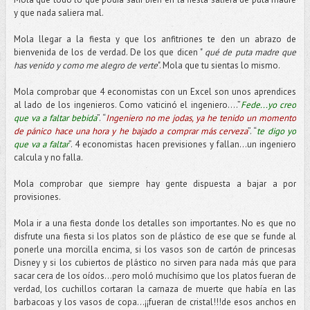
y que nada saliera mal.
Mola llegar a la fiesta y que los anfitriones te den un abrazo de
bienvenida de los de verdad. De los que dicen "
qué de puta madre que
has venido y como me alegro de verte
". Mola que tu sientas lo mismo.
Mola comprobar que 4 economistas con un Excel son unos aprendices
al lado de los ingenieros. Como vaticinó el ingeniero….”
Fede...yo creo
que va a faltar bebida
”. “
Ingeniero no me jodas, ya he tenido un momento
de pánico hace una hora y he bajado a comprar más cerveza
”. “
te digo yo
que va a faltar
”. 4 economistas hacen previsiones y fallan...un ingeniero
calcula y no falla.
Mola comprobar que siempre hay gente dispuesta a bajar a por
provisiones.
Mola ir a una fiesta donde los detalles son importantes. No es que no
disfrute una fiesta si los platos son de plástico de ese que se funde al
ponerle una morcilla encima, si los vasos son de cartón de princesas
Disney y si los cubiertos de plástico no sirven para nada más que para
sacar cera de los oídos…pero moló muchísimo que los platos fueran de
verdad, los cuchillos cortaran la carnaza de muerte que había en las
barbacoas y los vasos de copa...¡¡fueran de cristal!!!de esos anchos en