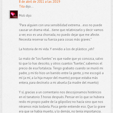
8 de abril de 2011 a las 20:19
Tita
dijo...
Moli dijo:
"Para alguien con una sensibilidad extrema…eso no puede
causar un drama vital…tiene que relativizarlo y decir: vamos
a ver, eso es una chorrada, no puedo dejar que me afecte.
Necesita reservar su fuerza para cosas más graves."
La historia de mi vida. Y envidio a los de plástico ¿eh?
Lo malo de "los fuertes" es que nadie que yo conozca, salvo
tú que lo has descrito, y otros cuantos "fuertes", sabemos el
precio de esa fortaleza. Tengo grabaito cuando se murió mi
padre, y mi tío hizo un barrido entre la gente, y me escogió a
mí (a mí, a la hija mayor del muerto) porque estaba más
entera, para decírselo a mi abuela (la madre del muerto)
Y sí, gracias a un comentario nos descojonamos histéricos
en el tanatorio 3 horas después. Pensar en lo que se hubiera
reido mi propio padre de la gilipollez no hacía sino que nos
riéramos más todavía. Poca gente entiende eso. Que lo grave
era que se había muerto, y lo demás, no tenía importancia.