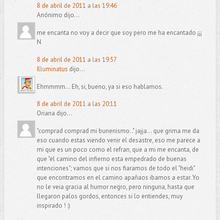
8 de abril de 2011 a las 19:46
Anónimo dijo...
me encanta no voy a decir que soy pero me ha encantado ¡¡¡
N
8 de abril de 2011 a las 19:57
Illuminatus
dijo...
Ehmmmm... Eh, si, bueno, ya si eso hablamos.
8 de abril de 2011 a las 20:11
Oriana dijo...
"comprad comprad mi bunenismo.." jajja... que grima me da
eso cuando estas viendo venir el desastre, eso me parece a
mi que es un poco como el refran, que a mi me encanta, de
que "el camino del infierno esta empedrado de buenas
intenciones"; vamos que si nos fiaramos de todo el "heidi"
que encontramos en el camino apañaos ibamos a estar. Yo
no le veia gracia al humor negro, pero ninguna, hasta que
llegaron palos gordos, entonces si lo entiendes, muy
inspirado ! :)