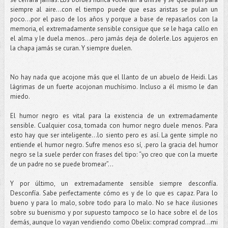
siempre al aire…con el tiempo puede que esas aristas se pulan un
poco...por el paso de los años y porque a base de repasarlos con la
memoria, el extremadamente sensible consigue que se le haga callo en
el alma y le duela menos...pero jamás deja de dolerle. Los agujeros en
la chapa jamás se curan. Y siempre duelen.
No hay nada que acojone más que el llanto de un abuelo de Heidi. Las
lágrimas de un fuerte acojonan muchísimo. Incluso a él mismo le dan
miedo.
El humor negro es vital para la existencia de un extremadamente
sensible. Cualquier cosa, tomada con humor negro duele menos. Para
esto hay que ser inteligente…lo siento pero es así. La gente simple no
entiende el humor negro. Sufre menos eso sí, .pero la gracia del humor
negro se la suele perder con frases del tipo: “yo creo que con la muerte
de un padre no se puede bromear”…
Y por último, un extremadamente sensible siempre desconfía.
Desconfía. Sabe perfectamente cómo es y de lo que es capaz. Para lo
bueno y para lo malo, sobre todo para lo malo. No se hace ilusiones
sobre su buenismo y por supuesto tampoco se lo hace sobre el de los
demás, aunque lo vayan vendiendo como Obelix: comprad comprad...mi