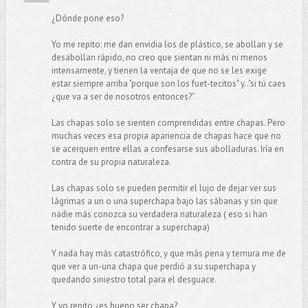
¿Dónde pone eso?
Yo me repito: me dan envidia los de plástico, se abollan y se
desabollan rápido, no creo que sientan ni más ni menos
intensamente, y tienen la ventaja de que no se les exige
estar siempre arriba "porque son los fuet-tecitos" y.."si tú caes
¿que va a ser de nosotros entonces?"
Las chapas solo se sienten comprendidas entre chapas. Pero
muchas veces esa propia apariencia de chapas hace que no
se acerquen entre ellas a confesarse sus abolladuras. Iría en
contra de su propia naturaleza.
Las chapas solo se pueden permitir el lujo de dejar ver sus
lágrimas a un o una superchapa bajo las sábanas y sin que
nadie más conozca su verdadera naturaleza ( eso si han
tenido suerte de encontrar a superchapa)
Y nada hay más catastrófico, y que más pena y ternura me de
que ver a un-una chapa que perdió a su superchapa y
quedando siniestro total para el desguace.
Y yo repito ¿es bueno ser chapa?