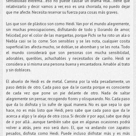
sensibilidad extrema…eso no puede causar un drama vital…tiene que
relativizarlo y decir: vamos a ver, eso es una chorrada, no puedo dejar
que me afecte. Necesita reservar su fuerza para cosas más graves.
Los que son de plástico son como Heidi. Van por el mundo alegremente,
sin muchas preocupaciones, disfrutando de todo y llorando de amor,
felicidad, por el color de las margaritas, porque Pichi se ha roto un ala o
Niebla casi se lo come. Son sensibles y se les nota, cualquier cosita
superficial les afecta mucho, se doblan, se abomban y se les nota. Todo
el mundo considerará que son personas con mucha sensibilidad,
adorables, queribles, achuchables y necesitados de cariño. Heidi se
considera a sí misma una persona buena y encantadora. Amable al trato
y sin dobleces.
El abuelo de Heidi es de metal. Camina por la vida pesadamente, un
paso detrás de otro. Cada paso que da le cuesta porque es consciente
de cada vez que pone un pie delante de otro. Nada de saltar
alegremente sin pensar, recogiendo flores y olisqueando. No. Cada paso
que da lo disfruta y lo sufre de igual manera. No es que sepa lo que
hace, no es más listo que Heidi, pero sabe que cada paso que da le
acerca a algo y le aleja de otra cosa. Si decide ir por aquí, sabe que deja
de ir por allá...aunque también sabe que en algunas ocasiones podrá
volver a atrás, pero eso será duro. El, que va andando con zapatos
pesados, disfruta como Heidi. Puede incluso disfrutar más y es más