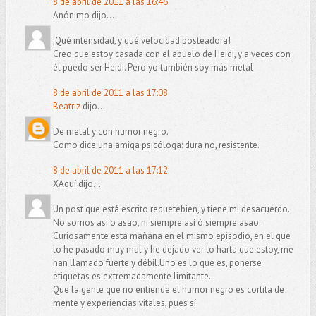
8 de abril de 2011 a las 16:46
Anónimo dijo...
¡Qué intensidad, y qué velocidad posteadora!
Creo que estoy casada con el abuelo de Heidi, y a veces con
él puedo ser Heidi. Pero yo también soy más metal
8 de abril de 2011 a las 17:08
Beatriz
dijo...
De metal y con humor negro.
Como dice una amiga psicóloga: dura no, resistente.
8 de abril de 2011 a las 17:12
XAquí dijo...
Un post que está escrito requetebien, y tiene mi desacuerdo.
No somos así o asao, ni siempre así ó siempre asao.
Curiosamente esta mañana en el mismo episodio, en el que
lo he pasado muy mal y he dejado ver lo harta que estoy, me
han llamado fuerte y débil.Uno es lo que es, ponerse
etiquetas es extremadamente limitante.
Que la gente que no entiende el humor negro es cortita de
mente y experiencias vitales, pues sí.