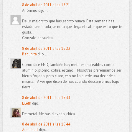
8 de abril de 2011 a las 15:21
Anónimo dijo...
De lo mejorcito que has escrito nunca. Esta semana has
estado sembrada, se nota que llega el calor que es lo que te
gusta...
Gonzalo de vuelta.
8 de abril de 2011 a las 15:23
Babunita
dijo...
Como dice END, también hay metales maleables como
aluminio, plomo, cobre, estaño... Nosotras preferiríamos ser
hierro forjado, pero claro, eso no lo puede una decir de sí
misma... A ver que dicen de nos cuando descansemos bajo
tierra...
8 de abril de 2011 a las 15:33
Lileth
dijo...
De metal. Me has clavado, chica.
8 de abril de 2011 a las 15:44
Anniehall
dijo...