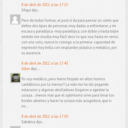
8 de abril de 2011 a las 17:25
XAquí dijo...
Pero de todas formas, el post sí da para pensar; es cierto que
define dos tipos de personas muy dadas a enfrentarse, y mi
escasa y paradójica -muy paradójica, con doble y hasta triple
sentido me resulta muy fácil decir lo que sea, hasta en verso;
con uno solo, nunca lo consigo a la primera- capacidad de
expresión hoy brilla con resplandor plástico y metálico, por
su ausencia.
8 de abril de 2011 a las 17:43
Alber
dijo...
Yo soy metálico, pero hierro forjado en altos hornos
cantábricos por lo menos!! La vida me ha ido pegando
estacazos y algunas abolladuras llegaron a agrietar la
coraza...menos mal que el optimismo sirve para limar los
bordes abiertos y hacer la coraza más acogedora, que si
no...
8 de abril de 2011 a las 17:50
Sabática dijo...