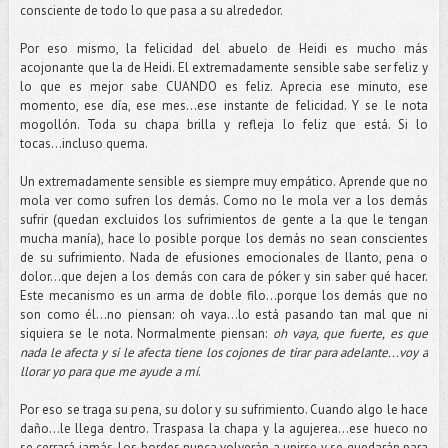
consciente de todo lo que pasa a su alrededor.
Por eso mismo, la felicidad del abuelo de Heidi es mucho más
acojonante que la de Heidi. El extremadamente sensible sabe ser feliz y
lo que es mejor sabe CUANDO es feliz. Aprecia ese minuto, ese
momento, ese día, ese mes…ese instante de felicidad. Y se le nota
mogollón. Toda su chapa brilla y refleja lo feliz que está. Si lo
tocas...incluso quema.
Un extremadamente sensible es siempre muy empático. Aprende que no
mola ver como sufren los demás. Como no le mola ver a los demás
sufrir (quedan excluidos los sufrimientos de gente a la que le tengan
mucha manía), hace lo posible porque los demás no sean conscientes
de su sufrimiento. Nada de efusiones emocionales de llanto, pena o
dolor…que dejen a los demás con cara de póker y sin saber qué hacer.
Este mecanismo es un arma de doble filo...porque los demás que no
son como él...no piensan: oh vaya…lo está pasando tan mal que ni
siquiera se le nota. Normalmente piensan:
oh vaya, que fuerte, es que
nada le afecta y si le afecta tiene los cojones de tirar para adelante...voy a
llorar yo para que me ayude a mí
.
Por eso se traga su pena, su dolor y su sufrimiento. Cuando algo le hace
daño...le llega dentro. Traspasa la chapa y la agujerea...ese hueco no
se cerrará jamás. Los bordes nunca volverán a unirse y se quedarán para