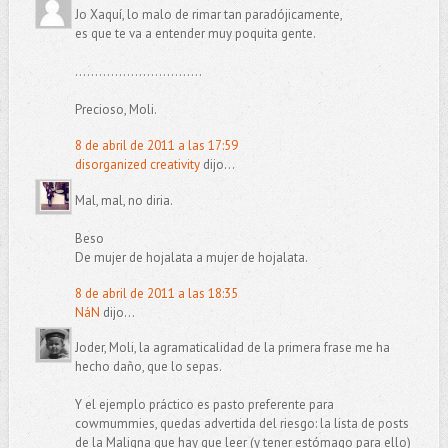
Jo Xaquí, lo malo de rimar tan paradójicamente,
es que te va a entender muy poquita gente.
................................
Precioso, Moli.
8 de abril de 2011 a las 17:59
disorganized creativity
dijo...
Mal, mal, no diria.
Beso
De mujer de hojalata a mujer de hojalata.
8 de abril de 2011 a las 18:35
NáN
dijo...
Joder, Moli, la agramaticalidad de la primera frase me ha
hecho daño, que lo sepas.
Y el ejemplo práctico es pasto preferente para
cowmummies, quedas advertida del riesgo: la lista de posts
de la Maligna que hay que leer (y tener estómago para ello)