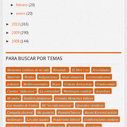
febrero
(20)
►
enero
(20)
►
2010
(265)
►
2009
(290)
►
2008
(144)
►
PARA BUSCAR POR TEMAS
Momentos estelares de mi vida
Pensando..
El libro y yo
Frivolidades
Maternity
Perfiles
Indignaciones
Modo aleatorio
recomendaciones
podcasts
Molidocumentales
Bruce
Criticas destructivas
Unadocenade
Cuentos "didactivos"
La comunidad
Washington roadtrip
despellejes
Mi padre
hombres fantásticos
Grandes Momentos Etílicos
Los mundos de Cedric
Mi "no vida amorosa"
Queridos científicos
Campaña electoral
Me gustaría
PisandoCharcos
Recent Keyword activity
moliensayo
Los días iguales
Praderismo laboral
Colaboraciones estelares
Conversaciones piscineras
Rústicoman
Propósitos
Cuaderno