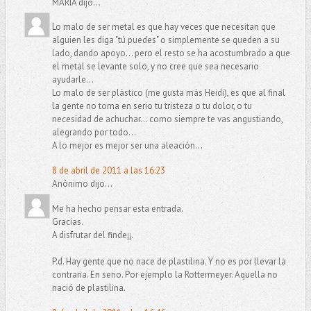
MARÍA dijo...
Lo malo de ser metal es que hay veces que necesitan que
alguien les diga "tú puedes" o simplemente se queden a su
lado, dando apoyo... pero el resto se ha acostumbrado a que
el metal se levante solo, y no cree que sea necesario
ayudarle...
Lo malo de ser plástico (me gusta más Heidi), es que al final
la gente no toma en serio tu tristeza o tu dolor, o tu
necesidad de achuchar... como siempre te vas angustiando,
alegrando por todo...
A lo mejor es mejor ser una aleación...
8 de abril de 2011 a las 16:23
Anónimo dijo...
Me ha hecho pensar esta entrada.
Gracias.
A disfrutar del finde¡¡.
P.d. Hay gente que no nace de plastilina. Y no es por llevar la
contraria. En serio. Por ejemplo la Rottermeyer. Aquella no
nació de plastilina.