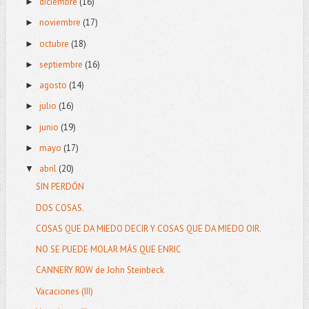
diciembre
(16)
►
noviembre
(17)
►
octubre
(18)
►
septiembre
(16)
►
agosto
(14)
►
julio
(16)
►
junio
(19)
►
mayo
(17)
►
abril
(20)
▼
SIN PERDÓN
DOS COSAS.
COSAS QUE DA MIEDO DECIR Y COSAS QUE DA MIEDO OIR.
NO SE PUEDE MOLAR MÁS QUE ENRIC
CANNERY ROW de John Steinbeck
Vacaciones (III)