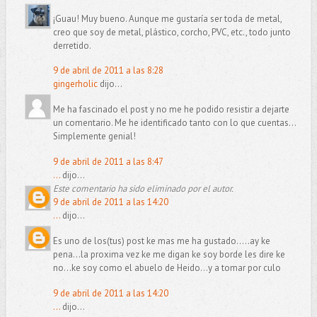
¡Guau! Muy bueno. Aunque me gustaría ser toda de metal,
creo que soy de metal, plástico, corcho, PVC, etc., todo junto
derretido.
9 de abril de 2011 a las 8:28
gingerholic
dijo...
Me ha fascinado el post y no me he podido resistir a dejarte
un comentario. Me he identificado tanto con lo que cuentas...
Simplemente genial!
9 de abril de 2011 a las 8:47
...
dijo...
Este comentario ha sido eliminado por el autor.
9 de abril de 2011 a las 14:20
...
dijo...
Es uno de los(tus) post ke mas me ha gustado.....ay ke
pena...la proxima vez ke me digan ke soy borde les dire ke
no...ke soy como el abuelo de Heido...y a tomar por culo
9 de abril de 2011 a las 14:20
...
dijo...