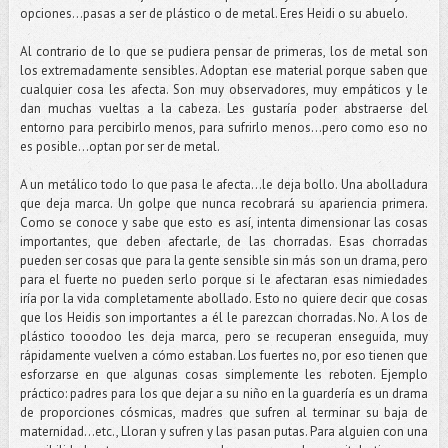
opciones…pasas a ser de plástico o de metal. Eres Heidi o su abuelo.
Al contrario de lo que se pudiera pensar de primeras, los de metal son
los extremadamente sensibles. Adoptan ese material porque saben que
cualquier cosa les afecta. Son muy observadores, muy empáticos y le
dan muchas vueltas a la cabeza. Les gustaría poder abstraerse del
entorno para percibirlo menos, para sufrirlo menos...pero como eso no
es posible...optan por ser de metal.
A un metálico todo lo que pasa le afecta...le deja bollo. Una abolladura
que deja marca. Un golpe que nunca recobrará su apariencia primera.
Como se conoce y sabe que esto es así, intenta dimensionar las cosas
importantes, que deben afectarle, de las chorradas. Esas chorradas
pueden ser cosas que para la gente sensible sin más son un drama, pero
para el fuerte no pueden serlo porque si le afectaran esas nimiedades
iría por la vida completamente abollado. Esto no quiere decir que cosas
que los Heidis son importantes a él le parezcan chorradas. No. A los de
plástico tooodoo les deja marca, pero se recuperan enseguida, muy
rápidamente vuelven a cómo estaban. Los fuertes no, por eso tienen que
esforzarse en que algunas cosas simplemente les reboten. Ejemplo
práctico: padres para los que dejar a su niño en la guardería es un drama
de proporciones cósmicas, madres que sufren al terminar su baja de
maternidad…etc., Lloran y sufren y las pasan putas. Para alguien con una