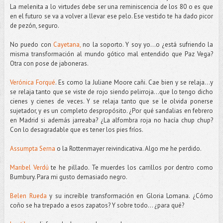
La melenita a lo virtudes debe ser una reminiscencia de los 80 o es que
en el futuro se va a volver a llevar ese pelo. Ese vestido te ha dado picor
de pezón, seguro.
No puedo con
Cayetana,
no la soporto. Y soy yo…o ¿está sufriendo la
misma transformación al mundo gótico mal entendido que Paz Vega?
Otra con pose de jaboneras.
Verónica Forqué
. Es como la Juliane Moore cañi. Cae bien y se relaja…y
se relaja tanto que se viste de rojo siendo pelirroja...que lo tengo dicho
cienes y cienes de veces. Y se relaja tanto que se le olvida ponerse
sujetador, y es un completo despropósito. ¿Por qué sandalias en febrero
en Madrid si además jarreaba? ¿La alfombra roja no hacía chup chup?
Con lo desagradable que es tener los pies fríos.
Assumpta Serna
o la Rottenmayer reivindicativa. Algo me he perdido.
Maribel Verdú
te he pillado. Te muerdes los carrillos por dentro como
Bumbury. Para mi gusto demasiado negro.
Belen Rueda
y su increíble transformación en Gloria Lomana. ¿Cómo
coño se ha trepado a esos zapatos? Y sobre todo... ¿para qué?