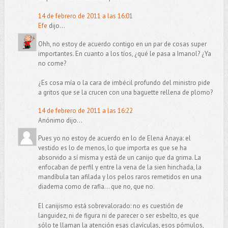
14 de febrero de 2011 a las 16:01
Efe
dijo...
Ohh, no estoy de acuerdo contigo en un par de cosas super
importantes. En cuanto a los tíos, ¿qué le pasa a Imanol? ¿Ya
no come?
¿Es cosa mía o la cara de imbécil profundo del ministro pide
a gritos que se la crucen con una baguette rellena de plomo?
14 de febrero de 2011 a las 16:22
Anónimo dijo...
Pues yo no estoy de acuerdo en lo de Elena Anaya: el
vestido es lo de menos, lo que importa es que se ha
absorvido a sí misma y está de un canijo que da grima. La
enfocaban de perfil y entre la vena de la sien hinchada, la
mandíbula tan afilada y los pelos raros remetidos en una
diadema como de rafia… que no, que no.
El canijismo está sobrevalorado: no es cuestión de
languidez, ni de figura ni de parecer o ser esbelto, es que
sólo te llaman la atención esas clavículas, esos pómulos,