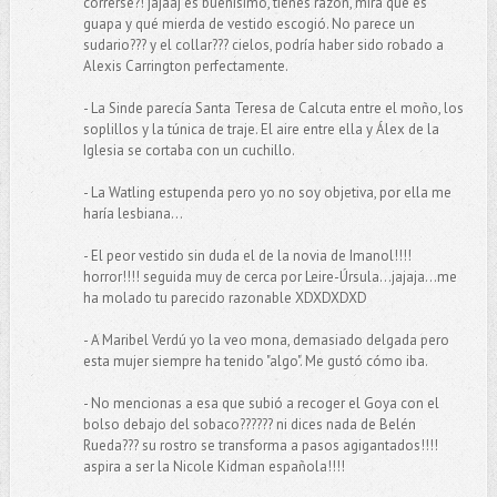
correrse?! jajaaj es buenísimo, tienes razón, mira que es
guapa y qué mierda de vestido escogió. No parece un
sudario??? y el collar??? cielos, podría haber sido robado a
Alexis Carrington perfectamente.
- La Sinde parecía Santa Teresa de Calcuta entre el moño, los
soplillos y la túnica de traje. El aire entre ella y Álex de la
Iglesia se cortaba con un cuchillo.
- La Watling estupenda pero yo no soy objetiva, por ella me
haría lesbiana...
- El peor vestido sin duda el de la novia de Imanol!!!!
horror!!!! seguida muy de cerca por Leire-Úrsula...jajaja...me
ha molado tu parecido razonable XDXDXDXD
- A Maribel Verdú yo la veo mona, demasiado delgada pero
esta mujer siempre ha tenido "algo". Me gustó cómo iba.
- No mencionas a esa que subió a recoger el Goya con el
bolso debajo del sobaco?????? ni dices nada de Belén
Rueda??? su rostro se transforma a pasos agigantados!!!!
aspira a ser la Nicole Kidman española!!!!