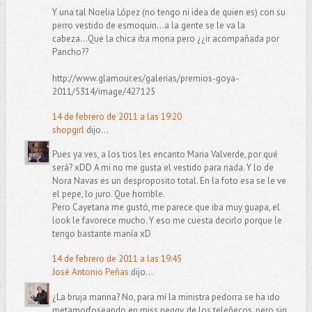
Y una tal Noelia López (no tengo ni idea de quien es) con su
perro vestido de esmoquin...a la gente se le va la
cabeza...Que la chica iba mona pero ¿¿ir acompañada por
Pancho??
http://www.glamour.es/galerias/premios-goya-
2011/5314/image/427125
14 de febrero de 2011 a las 19:20
shopgirl
dijo...
Pues ya ves, a los tios les encanto Maria Valverde, por qué
será? xDD A mi no me gusta el vestido para nada. Y lo de
Nora Navas es un desproposito total. En la foto esa se le ve
el pepe, lo juro. Que horrible.
Pero Cayetana me gustó, me parece que iba muy guapa, el
look le favorece mucho. Y eso me cuesta decirlo porque le
tengo bastante manía xD
14 de febrero de 2011 a las 19:45
José Antonio Peñas
dijo...
¿La bruja marina? No, para mí la ministra pedorra se ha ido
metamorfoseando en miss peggy, de los teleñecos, pero sin