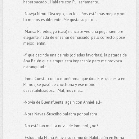
haber sacado...Hablaré con P....seriamente...
-Nawja Nimri- Discrepo, con los años está más mejor y por
lo menos es diferente..Me gusta su pelo...
-Marisa Paredes, yo (casi) nunca le veo una pega, siempre
elegante, nada de enseñar demasiado, pelo correcto, pose
mejor...enfin..
-Y que decir de una de mis (odiadas favoritas), la petarda de
Ana Belén que siempre está impecable pero me provoca
estrangularla...
-Inma Cuesta; con lo monérrima- que diría Efe- que está en
Primos, se pasó de chochona y ese moño
desestabilizador.....Mal, muy mal...
-Novia de Buenafuente: again con AnnieHall-
-Nora Navas-Suscribo palabra por palabra
-No está tan mal la novia de Inmanol, ¿no?
-Estupenda Elena Anaya, su compi de Habitación en Roma,