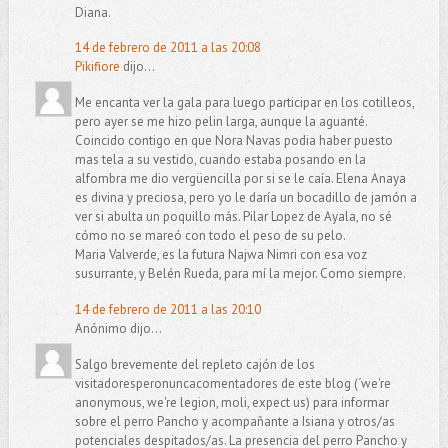
Diana.
14 de febrero de 2011 a las 20:08
Pikifiore
dijo...
Me encanta ver la gala para luego participar en los cotilleos,
pero ayer se me hizo pelin larga, aunque la aguanté.
Coincido contigo en que Nora Navas podia haber puesto
mas tela a su vestido, cuando estaba posando en la
alfombra me dio vergüencilla por si se le caía. Elena Anaya
es divina y preciosa, pero yo le daría un bocadillo de jamón a
ver si abulta un poquillo más. Pilar Lopez de Ayala, no sé
cómo no se mareó con todo el peso de su pelo.
Maria Valverde, es la futura Najwa Nimri con esa voz
susurrante, y Belén Rueda, para mí la mejor. Como siempre.
14 de febrero de 2011 a las 20:10
Anónimo dijo...
Salgo brevemente del repleto cajón de los
visitadoresperonuncacomentadores de este blog (´we're
anonymous, we're legion, moli, expect us) para informar
sobre el perro Pancho y acompañante a Isiana y otros/as
potenciales despitados/as. La presencia del perro Pancho y