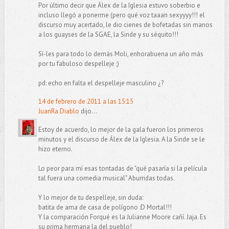
Por último decir que Álex de la Iglesia estuvo soberbio e
incluso llegó a ponerme (pero qué voz taaan sexyyyy!!! el
discurso muy acertado, le dio cienes de bofetadas sin manos
a los guayses de la SGAE, la Sinde y su séquito!!!
Sí-les para todo lo demás Moli, enhorabuena un año más
por tu fabuloso despelleje ;)
pd: echo en falta el despelleje masculino ¿?
14 de febrero de 2011 a las 15:15
JuanRa Diablo
dijo...
Estoy de acuerdo, lo mejor de la gala fueron los primeros
minutos y el discurso de Álex de la Iglesia. A la Sinde se le
hizo eterno.
Lo peor para mí esas tontadas de "qué pasaría si la película
tal fuera una comedia musical" Aburridas todas.
Y lo mejor de tu despelleje, sin duda:
batita de ama de casa de polígono :D Mortal!!!
Y la comparación Forqué es la Julianne Moore cañí. Jaja. Es
su prima hermana la del pueblo!