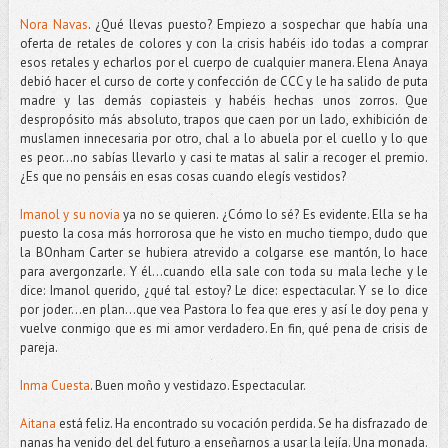
Nora Navas
. ¿Qué llevas puesto? Empiezo a sospechar que había una
oferta de retales de colores y con la crisis habéis ido todas a comprar
esos retales y echarlos por el cuerpo de cualquier manera. Elena Anaya
debió hacer el curso de corte y confección de CCC y le ha salido de puta
madre y las demás copiasteis y habéis hechas unos zorros. Que
despropósito más absoluto, trapos que caen por un lado, exhibición de
muslamen innecesaria por otro, chal a lo abuela por el cuello y lo que
es peor...no sabías llevarlo y casi te matas al salir a recoger el premio.
¿Es que no pensáis en esas cosas cuando elegís vestidos?
Imanol y su novia
ya no se quieren. ¿Cómo lo sé? Es evidente. Ella se ha
puesto la cosa más horrorosa que he visto en mucho tiempo, dudo que
la BOnham Carter se hubiera atrevido a colgarse ese mantón, lo hace
para avergonzarle. Y él...cuando ella sale con toda su mala leche y le
dice: Imanol querido, ¿qué tal estoy? Le dice: espectacular. Y se lo dice
por joder...en plan...que vea Pastora lo fea que eres y así le doy pena y
vuelve conmigo que es mi amor verdadero. En fin, qué pena de crisis de
pareja.
Inma Cuesta
. Buen moño y vestidazo. Espectacular.
Aitana
está feliz. Ha encontrado su vocación perdida. Se ha disfrazado de
nanas ha venido del del futuro a enseñarnos a usar la lejía. Una monada.