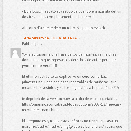
- Assumpta si no hace eso no la sacan, sin más.
- Lidia Bosch rescató el vestido de cuando era azafata del un
dos tres... si es completamente ochentero!!
Ale, otro día que te dejo un rollo. No puedo evitarlo.
14 de febrero de 2011 a las 14:24
Pablo dijo...
Voy a apropiarme una frase de los de montes, ya me diras
donde tengo que ingresar los derechos de autor. pero que
perrrrrrrrrrrra eres!!!!!!
El ultimo vestido te lo explico yo en cero coma. Laz
princezaz no juean con esos recortables de muñecas, que
recortas los vestidos y se los enganchas a lo pestañitas????
te dejo link de la version puesta al dia de esos recortables.
http://paraninosconcabeza.blogspot.com/2008/12/muecas-
recortables-nami.html
Mi pregunta es: y todas estas señoras no tienen en casa un
maromo/padre/madre/amig@ que se beneficien/ vecina que