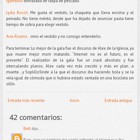
Igartiburu
disfrazada de raspa de pescado.
Lydia Bosch.
Me gusta el vestido, la chaqueta que lleva encima y el
peinado. No tiene mérito, desde que ha dejado de anunciar pasta tiene
tiempo de sobra para elegir vestido.
Ana Álvarez...
miro el vestido y no consigo entenderlo.
Para terminar. Lo mejor de la gala fue el discurso de Alex de la Iglesia, ya
que muere mejor morir matando. “Internet no es el futuro, es el
presente”. El realizador de la gala fue un crack absoluto y fue
intercalando planos, Alex cada vez más crecido y más en plan…a
muerte…y SoplilloSinde a la que el discurso iba haciendo bola y se la
veía igual de cómoda que si hubiera estado sentada en una bicicleta sin
sillín.
Entrada más reciente
Inicio
Entrada antigua
42 comentarios:
Bett
dijo...
Bien, ayer yo también me senté enfrente al televisor e iba