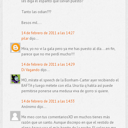
les diga el espanto que llevan puesto?
Tanto las odian???
Besos mil....
14 de febrero de 2011 a las 14:27
pilar
dijo...
Mira, yo no vi la gala pero ya me has puesto al día....en fin,
parece que no me perdí mucho!!!
14 de febrero de 2011 a las 14:29
Di Vagando
dijo...
MO, mírate el speech de la Bonham-Carter ayer recibiendo el
BAFTA y luego métete con ella. Una tía q habla así puede
permitirse ponerse una medusa viva de gorro si quiere.
14 de febrero de 2011 a las 14:33
Anónimo dijo...
Me meo con tus comentariosXD en muchos tienes más
razón que un santo. Aunque discrepo en que el vestido de
elena Anaya sea el más bonito de la noche. El color no me