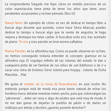
La vicepresidenta Salgado me flipa. Lleva un vestido precioso de un
color espectacular, tiene pinta de tener los años que tiene, unos
pendientes acojonantes y va bien peinada. Otro 10.
Nawja Nimri.
Un ejemplo de cómo en vez de dedicar el tiempo libre a
buscar algo decente que ponerte, como hace Silvia Abascal, puedes
dedicar tu tiempo a buscar algo que te siente de angustia, te haga
viejuna y destaque tus tetas caídas. Si buscabas todo eso, has acertado
de pleno.
Te veo
y creo percibir un leve aroma naftalina.
Marisa Paredes
en la alfombra roja. Como se puede observar en la foto,
no hemos conseguido todavía entender el concepto glamour en la
alfombra roja. El logotipo infinito de las loterías del estado le dan a
cualquiera pinta de ser familiar de los niños de san Ildefonso o de ir a
sacar una ristra de boletos: llevo lotería para hoyyyy….lotería de Doña
Manolita….Mal
Me gusta el
vestido de la novia de Buenafuente
en azul noche. No
entiendo porque está de moda esa pose tannn natural de echar los
hombros hacia delante mientras metes pecho, para que sobresalgan las
“jaboneras”….debe ser sexy o algo de pilates que está muy de moda. A
mí me dan ganas de dejarles la pastilla de jabón o de darles un
rodillazo por detrás y decirles: ¡¡quieres ponerte derecha!!!