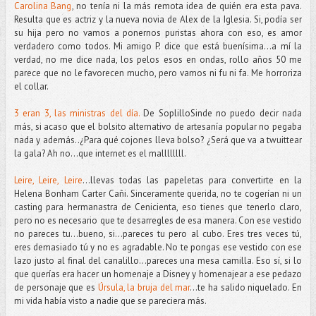
Carolina Bang
, no tenía ni la más remota idea de quién era esta pava.
Resulta que es actriz y la nueva novia de Alex de la Iglesia. Si, podía ser
su hija pero no vamos a ponernos puristas ahora con eso, es amor
verdadero como todos. Mi amigo P. dice que está buenísima...a mí la
verdad, no me dice nada, los pelos esos en ondas, rollo años 50 me
parece que no le favorecen mucho, pero vamos ni fu ni fa. Me horroriza
el collar.
3 eran 3, las ministras del día.
De SoplilloSinde no puedo decir nada
más, si acaso que el bolsito alternativo de artesanía popular no pegaba
nada y además..¿Para qué cojones lleva bolso? ¿Será que va a twuittear
la gala? Ah no...que internet es el mallllllll.
Leire, Leire, Leire
…llevas todas las papeletas para convertirte en la
Helena Bonham Carter Cañi. Sinceramente querida, no te cogerían ni un
casting para hermanastra de Cenicienta, eso tienes que tenerlo claro,
pero no es necesario que te desarregles de esa manera. Con ese vestido
no pareces tu...bueno, si…pareces tu pero al cubo. Eres tres veces tú,
eres demasiado tú y no es agradable. No te pongas ese vestido con ese
lazo justo al final del canalillo…pareces una mesa camilla. Eso sí, si lo
que querías era hacer un homenaje a Disney y homenajear a ese pedazo
de personaje que es
Úrsula, la bruja del mar
...te ha salido niquelado. En
mi vida había visto a nadie que se pareciera más.