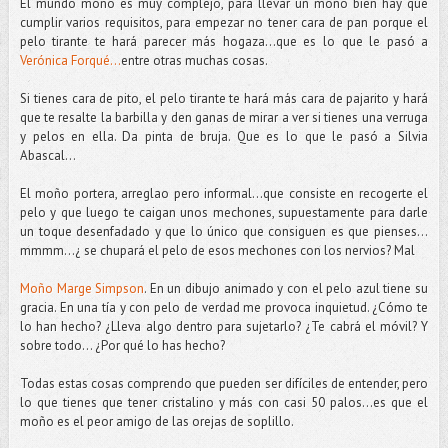
El mundo moño es muy complejo, para llevar un moño bien hay que
cumplir varios requisitos, para empezar no tener cara de pan porque el
pelo tirante te hará parecer más hogaza...que es lo que le pasó a
Verónica Forqué...
entre otras muchas cosas.
Si tienes cara de pito, el pelo tirante te hará más cara de pajarito y hará
que te resalte la barbilla y den ganas de mirar a ver si tienes una verruga
y pelos en ella. Da pinta de bruja. Que es lo que le pasó a Silvia
Abascal…
El moño portera, arreglao pero informal...que consiste en recogerte el
pelo y que luego te caigan unos mechones, supuestamente para darle
un toque desenfadado y que lo único que consiguen es que pienses…
mmmm...¿ se chupará el pelo de esos mechones con los nervios? Mal
Moño Marge Simpson
. En un dibujo animado y con el pelo azul tiene su
gracia. En una tía y con pelo de verdad me provoca inquietud. ¿Cómo te
lo han hecho? ¿Lleva algo dentro para sujetarlo? ¿Te cabrá el móvil? Y
sobre todo… ¿Por qué lo has hecho?
Todas estas cosas comprendo que pueden ser difíciles de entender, pero
lo que tienes que tener cristalino y más con casi 50 palos...es que el
moño es el peor amigo de las orejas de soplillo.