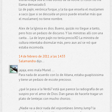
llama demasiado:S
Lo de pajín, verónica forque, y la tia que enseña el muslamen
a saco (que si se descuida un poco puede enseñar más que
el muslamen) no tiene nombre.
Alex de la Iglesia es dios. Bueno, quizás no llegue a tanto,
pero hizo un pedazo de discurso. Y las ministras alli con una
carita... La de leyre pajín no tenía precioXD La ministra de
cultura intentaba disimular más, pero aun así se vió que
estaba incomoda.
14 de febrero de 2011 a las 14:33
Salamandra
dijo...
jajaja, eres mala Muriel ...
Para nada de acuerdo con lo de Aitana, estaba guapísisisima
y tiene un pedazo de escote precioso.
¿qué le pasa a la Verdú? está que parece la radiografía de un
suspiro por el amor de Dios. Dan ganas de hacerle tragar un
plato de lentejas con mucho chorizo.
¿Nadie va a decir nada del espontáneo Jimmy Jump? la