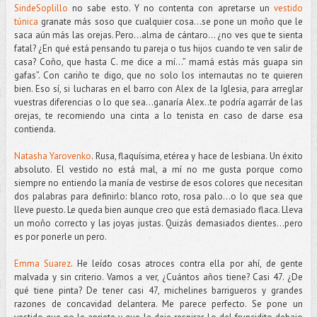
SindeSoplillo
no sabe esto. Y no contenta con apretarse un
vestido
túnica
granate más soso que cualquier cosa...se pone un moño que le
saca aún más las orejas. Pero...alma de cántaro... ¿no ves que te sienta
fatal? ¿En qué está pensando tu pareja o tus hijos cuando te ven salir de
casa? Coño, que hasta C. me dice a mí...” mamá estás más guapa sin
gafas”. Con cariño te digo, que no solo los internautas no te quieren
bien. Eso sí, si lucharas en el barro con Alex de la Iglesia, para arreglar
vuestras diferencias o lo que sea...ganaría Alex..te podría agarrár de las
orejas, te recomiendo una cinta a lo tenista en caso de darse esa
contienda.
Natasha Yarovenko
. Rusa, flaquísima, etérea y hace de lesbiana. Un éxito
absoluto. El vestido no está mal, a mí no me gusta porque como
siempre no entiendo la manía de vestirse de esos colores que necesitan
dos palabras para definirlo: blanco roto, rosa palo...o lo que sea que
lleve puesto. Le queda bien aunque creo que está demasiado flaca. Lleva
un moño correcto y las joyas justas. Quizás demasiados dientes...pero
es por ponerle un pero.
Emma Suarez
. He leído cosas atroces contra ella por ahí, de gente
malvada y sin criterio. Vamos a ver, ¿Cuántos años tiene? Casi 47. ¿De
qué tiene pinta? De tener casi 47, michelines barrigueros y grandes
razones de concavidad delantera. Me parece perfecto. Se pone un