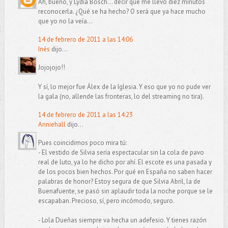
Ah, bueno, y Lydia Bosch... decir que me llevó diez minutos
reconocerla. ¿Qué se ha hecho? O será que ya hace mucho
que yo no la veía...
14 de febrero de 2011 a las 14:06
Inés
dijo...
Jojojojo!!
Y sí, lo mejor fue Álex de la Iglesia. Y eso que yo no pude ver
la gala (no, allende las fronteras, lo del streaming no tira).
14 de febrero de 2011 a las 14:23
Anniehall
dijo...
Pues coincidimos poco mira tú:
- El vestido de Silvia sería espectacular sin la cola de pavo
real de luto, ya lo he dicho por ahí. El escote es una pasada y
de los pocos bien hechos. Por qué en España no saben hacer
palabras de honor? Estoy segura de que Silvia Abril, la de
Buenafuente, se pasó sin aplaudir toda la noche porque se le
escapaban. Precioso, sí, pero incómodo, seguro.
- Lola Dueñas siempre va hecha un adefesio. Y tienes razón