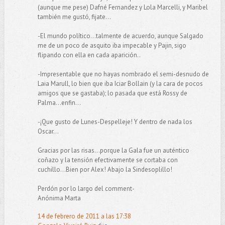
(aunque me pese) Dafné Fernandez y Lola Marcelli, y Maribel
también me gustó, fijate...
-El mundo político...talmente de acuerdo, aunque Salgado
me de un poco de asquito iba impecable y Pajin, sigo
flipando con ella en cada aparición..
-Impresentable que no hayas nombrado el semi-desnudo de
Laia Marull, lo bien que iba Iciar Bollain (y la cara de pocos
amigos que se gastaba); lo pasada que está Rossy de
Palma...enfin...
-¡Que gusto de Lunes-Despelleje! Y dentro de nada los
Oscar...
Gracias por las risas...porque la Gala fue un auténtico
coñazo y la tensión efectivamente se cortaba con
cuchillo...Bien por Alex! Abajo la Sindesoplillo!
Perdón por lo largo del comment-
Anónima Marta
14 de febrero de 2011 a las 17:38