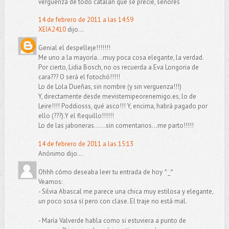
vergüenza de todo catalán que se precie, señores
14 de febrero de 2011 a las 14:59
XEIA2410
dijo...
Genial el despelleje!!!!!!!
Me uno a la mayoría...muy poca cosa elegante, la verdad.
Por cierto, Lidia Bosch, no os recuerda a Eva Longoria de
cara??? O será el fotochó!!!!!
Lo de Lola Dueñas, sin nombre (y sin verguenza!!!)
Y, directamente desde mevistemipeorenemigo.es, lo de
Leire!!!! Poddiosss, qué asco!!! Y, encima, habrá pagado por
ello (???).Y el flequillo!!!!!!
Lo de las jaboneras......sin comentarios...me parto!!!!!
14 de febrero de 2011 a las 15:13
Anónimo dijo...
Ohhh cómo deseaba leer tu entrada de hoy ^_^
Veamos:
- Silvia Abascal me parece una chica muy estilosa y elegante,
un poco sosa sí pero con clase. El traje no está mal.
- María Valverde habla como si estuviera a punto de