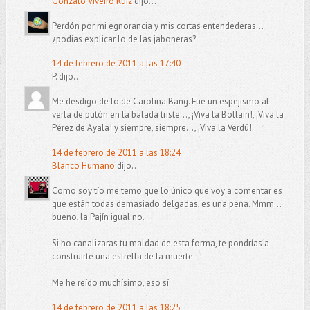
Gonzalo Viveiró Ruiz
dijo...
Perdón por mi egnorancia y mis cortas entendederas...
¿podias explicar lo de las jaboneras?
14 de febrero de 2011 a las 17:40
P. dijo...
Me desdigo de lo de Carolina Bang. Fue un espejismo al
verla de putón en la balada triste..., ¡Viva la Bollaín!, ¡Viva la
Pérez de Ayala! y siempre, siempre..., ¡Viva la Verdú!.
14 de febrero de 2011 a las 18:24
Blanco Humano
dijo...
Como soy tío me temo que lo único que voy a comentar es
que están todas demasiado delgadas, es una pena. Mmm...
bueno, la Pajín igual no.
Si no canalizaras tu maldad de esta forma, te pondrías a
construirte una estrella de la muerte.
Me he reído muchísimo, eso sí.
14 de febrero de 2011 a las 18:25