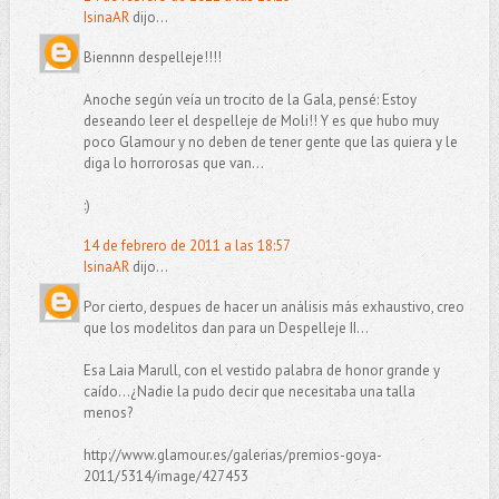
IsinaAR
dijo...
Biennnn despelleje!!!!
Anoche según veía un trocito de la Gala, pensé: Estoy
deseando leer el despelleje de Moli!! Y es que hubo muy
poco Glamour y no deben de tener gente que las quiera y le
diga lo horrorosas que van...
:)
14 de febrero de 2011 a las 18:57
IsinaAR
dijo...
Por cierto, despues de hacer un análisis más exhaustivo, creo
que los modelitos dan para un Despelleje II...
Esa Laia Marull, con el vestido palabra de honor grande y
caído...¿Nadie la pudo decir que necesitaba una talla
menos?
http://www.glamour.es/galerias/premios-goya-
2011/5314/image/427453