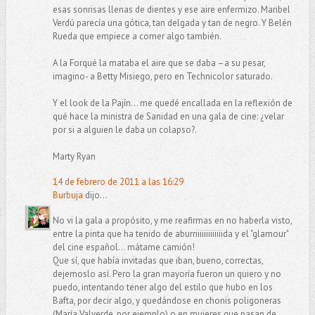
esas sonrisas llenas de dientes y ese aire enfermizo. Maribel
Verdú parecía una gótica, tan delgada y tan de negro. Y Belén
Rueda que empiece a comer algo también.
A la Forqué la mataba el aire que se daba –a su pesar,
imagino- a Betty Misiego, pero en Technicolor saturado.
Y el look de la Pajín… me quedé encallada en la reflexión de
qué hace la ministra de Sanidad en una gala de cine: ¿velar
por si a alguien le daba un colapso?.
Marty Ryan
14 de febrero de 2011 a las 16:29
Burbuja
dijo...
No vi la gala a propósito, y me reafirmas en no haberla visto,
entre la pinta que ha tenido de aburriiiiiiiiiiiiida y el "glamour"
del cine español... mátame camión!
Que sí, que había invitadas que iban, bueno, correctas,
dejemoslo así. Pero la gran mayoría fueron un quiero y no
puedo, intentando tener algo del estilo que hubo en los
Bafta, por decir algo, y quedándose en chonis poligoneras
(María Valverde, por ejemplo) o en mujeres que pasan de