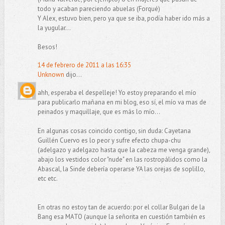
todo y acaban pareciendo abuelas (Forqué)
Y Alex, estuvo bien, pero ya que se iba, podía haber ido más a
la yugular...
Besos!
14 de febrero de 2011 a las 16:35
Unknown
dijo...
ahh, esperaba el despelleje! Yo estoy preparando el mío
para publicarlo mañana en mi blog, eso sí, el mío va mas de
peinados y maquillaje, que es más lo mío...
En algunas cosas coincido contigo, sin duda: Cayetana
Guillén Cuervo es lo peor y sufre efecto chupa-chu
(adelgazo y adelgazo hasta que la cabeza me venga grande),
abajo los vestidos color "nude" en las rostropálidos como la
Abascal, la Sinde debería operarse YA las orejas de soplillo,
etc etc.
En otras no estoy tan de acuerdo: por el collar Bulgari de la
Bang esa MATO (aunque la señorita en cuestión también es