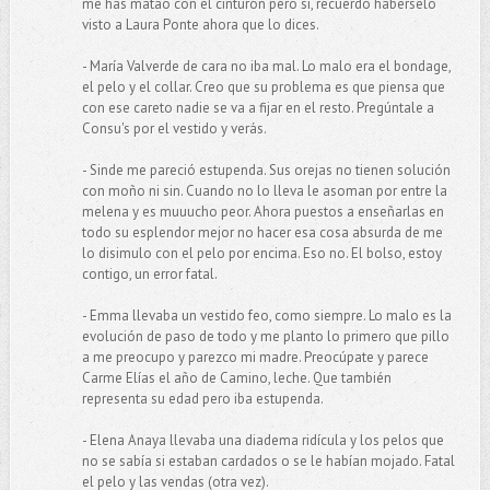
me has matao con el cinturón pero sí, recuerdo haberselo
visto a Laura Ponte ahora que lo dices.
- María Valverde de cara no iba mal. Lo malo era el bondage,
el pelo y el collar. Creo que su problema es que piensa que
con ese careto nadie se va a fijar en el resto. Pregúntale a
Consu's por el vestido y verás.
- Sinde me pareció estupenda. Sus orejas no tienen solución
con moño ni sin. Cuando no lo lleva le asoman por entre la
melena y es muuucho peor. Ahora puestos a enseñarlas en
todo su esplendor mejor no hacer esa cosa absurda de me
lo disimulo con el pelo por encima. Eso no. El bolso, estoy
contigo, un error fatal.
- Emma llevaba un vestido feo, como siempre. Lo malo es la
evolución de paso de todo y me planto lo primero que pillo
a me preocupo y parezco mi madre. Preocúpate y parece
Carme Elías el año de Camino, leche. Que también
representa su edad pero iba estupenda.
- Elena Anaya llevaba una diadema ridícula y los pelos que
no se sabía si estaban cardados o se le habían mojado. Fatal
el pelo y las vendas (otra vez).