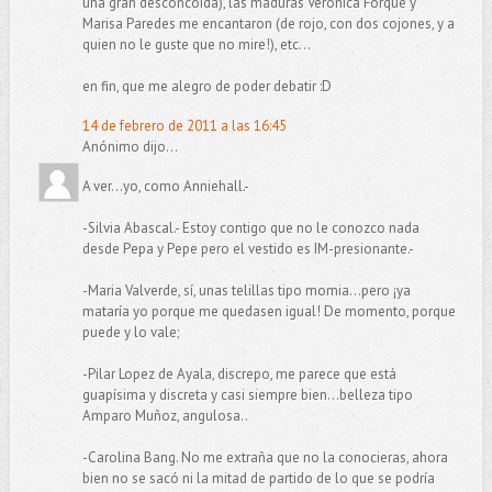
una gran desconcoida), las maduras Verónica Forqué y
Marisa Paredes me encantaron (de rojo, con dos cojones, y a
quien no le guste que no mire!), etc...
en fin, que me alegro de poder debatir :D
14 de febrero de 2011 a las 16:45
Anónimo dijo...
A ver...yo, como Anniehall.-
-Silvia Abascal.- Estoy contigo que no le conozco nada
desde Pepa y Pepe pero el vestido es IM-presionante.-
-Maria Valverde, sí, unas telillas tipo momia...pero ¡ya
mataría yo porque me quedasen igual! De momento, porque
puede y lo vale;
-Pilar Lopez de Ayala, discrepo, me parece que está
guapísima y discreta y casi siempre bien...belleza tipo
Amparo Muñoz, angulosa..
-Carolina Bang. No me extraña que no la conocieras, ahora
bien no se sacó ni la mitad de partido de lo que se podría