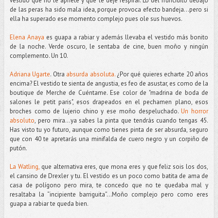
vestido que no le apriete y que le deje respirar. Lo del fruncidito debajo
de las peras ha sido mala idea, porque provoca efecto bandeja...pero si
ella ha superado ese momento complejo pues ole sus huevos.
Elena Anaya
es guapa a rabiar y además llevaba el vestido más bonito
de la noche. Verde oscuro, le sentaba de cine, buen moño y ningún
complemento. Un 10.
Adriana Ugarte
. Otra
absurda absoluta.
¿Por qué quieres echarte 20 años
encima? El vestido te sienta de angustia, es feo de asustar, es como de la
boutique de Merche de Cuéntame. Ese color de "madrina de boda de
salones le petit paris", esos drapeados en el pechamen plano, esos
broches como de lujerio chino y ese moño despeluchado.
Un horror
absoluto
, pero mira...ya sabes la pinta que tendrás cuando tengas 45.
Has visto tu yo futuro, aunque como tienes pinta de ser absurda, seguro
que con 40 te apretarás una minifalda de cuero negro y un corpiño de
putón.
La Watling,
que alternativa eres, que mona eres y que feliz sois los dos,
el cansino de Drexler y tu. El vestido es un poco como batita de ama de
casa de polígono pero mira, te concedo que no te quedaba mal y
resaltaba la “incipiente barriguita”…Moño complejo pero como eres
guapa a rabiar te queda bien.