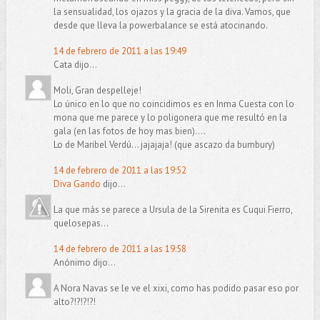
la sensualidad, los ojazos y la gracia de la diva. Vamos, que
desde que lleva la powerbalance se está atocinando.
14 de febrero de 2011 a las 19:49
Cata dijo...
Moli, Gran despelleje!
Lo único en lo que no coincidimos es en Inma Cuesta con lo
mona que me parece y lo poligonera que me resultó en la
gala (en las fotos de hoy mas bien)....
Lo de Maribel Verdú... jajajaja! (que ascazo da bumbury)
14 de febrero de 2011 a las 19:52
Diva Gando
dijo...
La que más se parece a Ursula de la Sirenita es Cuqui Fierro,
quelosepas...
14 de febrero de 2011 a las 19:58
Anónimo dijo...
A Nora Navas se le ve el xixi, como has podido pasar eso por
alto?!?!?!?!