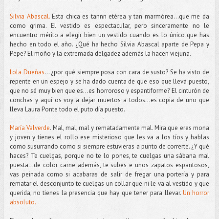
Silvia Abascal.
Esta chica es tannn etérea y tan marmórea…que me da
como grima. El vestido es espectacular, pero sinceramente no le
encuentro mérito a elegir bien un vestido cuando es lo único que has
hecho en todo el año. ¿Qué ha hecho Silvia Abascal aparte de Pepa y
Pepe? El moño y la extremada delgadez además la hacen viejuna.
Lola Dueñas
… ¿por qué siempre posa con cara de susto? Se ha visto de
repente en un espejo y se ha dado cuenta de que eso que lleva puesto,
que no sé muy bien que es...es horroroso y espantiforme? El cinturón de
conchas y aquí os voy a dejar muertos a todos…es copia de uno que
lleva Laura Ponte todo el puto día puesto.
María Valverde
. Mal, mal, mal y rematadamente mal. Mira que eres mona
y joven y tienes el rollo ese misterioso que les va a los tíos y hablas
como susurrando como si siempre estuvieras a punto de correrte. ¿Y qué
haces? Te cuelgas, porque no te lo pones, te cuelgas una sábana mal
puesta…de color carne además, te subes e unos zapatos espantosos,
vas peinada como si acabaras de salir de fregar una portería y para
rematar el desconjunto te cuelgas un collar que ni le va al vestido y que
querida, no tienes la presencia que hay que tener para llevar.
Un horror
absoluto.