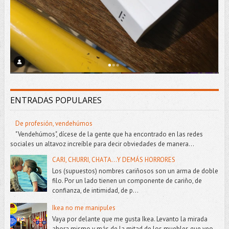
ENTRADAS POPULARES
De profesión, vendehúmos
"Vendehúmos", dícese de la gente que ha encontrado en las redes
sociales un altavoz increíble para decir obviedades de manera...
CARI, CHURRI, CHATA...Y DEMÁS HORRORES
Los (supuestos) nombres cariñosos son un arma de doble
filo. Por un lado tienen un componente de cariño, de
confianza, de intimidad, de p...
Ikea no me manipules
Vaya por delante que me gusta Ikea. Levanto la mirada
ahora mismo y más de la mitad de los muebles que veo