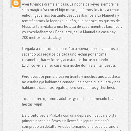
Ayer tuvimos drama en casa. La noche de Reyes siempre ha
sido mágica. Ya con el hijo mayor, salíamos los tres a cenar,
enbolingábamos bastante, después íbamos a La Manuela y
rematábamos la faena (el dueño, que conoce los gustos de
MiaLola, la invitaba a una botella de cava, mientras Luichico y
yo cocteleábamos). Por suerte, de La Manuela a casa hay
200 metros cuesta abajo.
Llegada a casa, otra copa, música buena, limpiar zapatos, ir
sacando los regalos de cada uno, echar por encima
caramelos, hacer fotos y acostarnos. Incluso cuando
Luichico vivía en su casa, esa noche dormía en la nuestra.
Pero ayer, por primera vez en treinta y muchos años, Luchico
no estaba (ya habíamos cenado una noche cualquiera y nos
habíamos dado los regalos, pero sin zapatos y chuches).
Todo correcto, somos adultos, ¡ya se han terminado las
fiestas, yupi!
De pronto veo a MiaLola con una depresión del carajo, ¡la
primera noche de Reyes sin Reyes! La japuta me había
comprado un detalle. Andaba tomando una copa de vino y