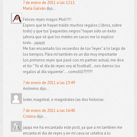
7 de enero de 2011 a las 12:11
María Galván
dijo...
Felices reyes magos Moli!!!!
Espero que te hayan traído muchos regalos ( libros, sobre
todo) y que tus "paquestes negros" hayan sido un éxito
(ahora que sé que los metéis en sacos me lo explico
todo...jajaja)
Me han encantado los recuerdos de los "reyes" a lo largo de
los tiempos. Para mí también es un día muy importante
Los primeros reyes que pasé con mi partner actual, me dice
el tío: " Yo el día de reyes voy al football...nos damos los
regalos al día siguiente"....comollll??????
7 de enero de 2011 a las 13:49
Anónimo dijo...
Joder, magistral, o magistrales las dos historias.
7 de enero de 2011 a las 16:40
Cristina
dijo...
jajaja me ha encantado este post, ya que a mi tambien me
encanta el dia de reyes y en mi casa se celebra a lo