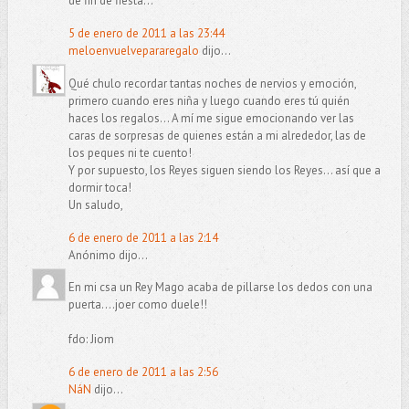
de fin de fiesta...
5 de enero de 2011 a las 23:44
meloenvuelvepararegalo
dijo...
Qué chulo recordar tantas noches de nervios y emoción,
primero cuando eres niña y luego cuando eres tú quién
haces los regalos... A mí me sigue emocionando ver las
caras de sorpresas de quienes están a mi alrededor, las de
los peques ni te cuento!
Y por supuesto, los Reyes siguen siendo los Reyes... así que a
dormir toca!
Un saludo,
6 de enero de 2011 a las 2:14
Anónimo dijo...
En mi csa un Rey Mago acaba de pillarse los dedos con una
puerta....joer como duele!!
fdo: Jiom
6 de enero de 2011 a las 2:56
NáN
dijo...