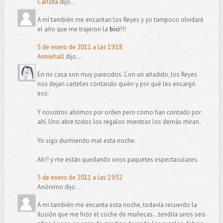
Carlota
dijo...
A mí también me encantan los Reyes y yo tampoco olvidaré
el año que me trajeron la
bici
!!!
5 de enero de 2011 a las 19:18
Anniehall
dijo...
En mi casa son muy parecidos. Con un añadido, los Reyes
nos dejan carteles contando quién y por qué les encargó
eso.
Y nosotros abrimos por orden pero como han contado por
ahí. Uno abre todos los regalos mientras los demás miran.
Yo sigo durmiendo mal esta noche.
Ah!! y me están quedando unos paquetes espectaculares.
5 de enero de 2011 a las 19:32
Anónimo dijo...
A mi también me encanta esta noche, todavía recuerdo la
ilusión que me hizo el coche de muñecas...tendría unos seis