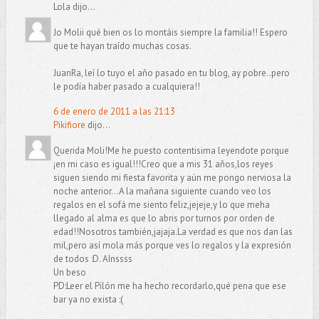
Lola dijo...
Jo Molii qué bien os lo montáis siempre la familia!! Espero
que te hayan traído muchas cosas.
JuanRa, leí lo tuyo el año pasado en tu blog, ay pobre..pero
le podía haber pasado a cualquiera!!
6 de enero de 2011 a las 21:13
Pikifiore
dijo...
Querida Moli!Me he puesto contentisima leyendote porque
¡en mi caso es igual!!!Creo que a mis 31 años,los reyes
siguen siendo mi fiesta favorita y aún me pongo nerviosa la
noche anterior...A la mañana siguiente cuando veo los
regalos en el sofá me siento feliz,jejeje,y lo que meha
llegado al alma es que lo abris por turnos por orden de
edad!!Nosotros también,jajaja.La verdad es que nos dan las
mil,pero así mola más porque ves lo regalos y la expresión
de todos :D. AInssss
Un beso
PD:Leer el Pilón me ha hecho recordarlo,qué pena que ese
bar ya no exista :(