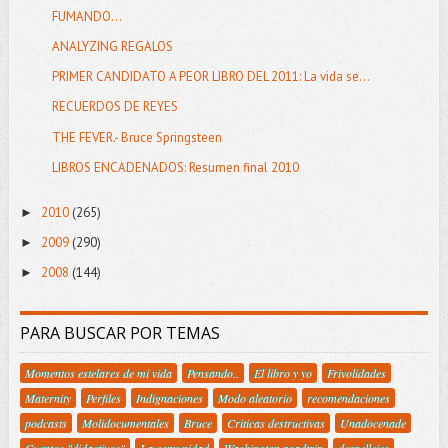
FUMANDO...
ANALYZING REGALOS
PRIMER CANDIDATO A PEOR LIBRO DEL 2011: La vida se...
RECUERDOS DE REYES
THE FEVER.- Bruce Springsteen
LIBROS ENCADENADOS: Resumen final 2010
2010
(265)
►
2009
(290)
►
2008
(144)
►
PARA BUSCAR POR TEMAS
Momentos estelares de mi vida
Pensando..
El libro y yo
Frivolidades
Maternity
Perfiles
Indignaciones
Modo aleatorio
recomendaciones
podcasts
Molidocumentales
Bruce
Criticas destructivas
Unadocenade