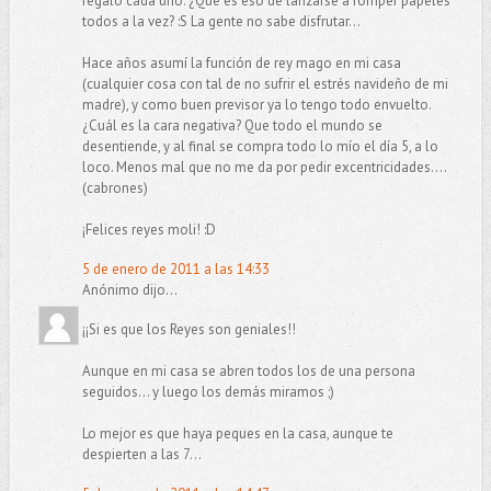
regalo cada uno. ¿Qué es eso de lanzarse a romper papeles
todos a la vez? :S La gente no sabe disfrutar...
Hace años asumí la función de rey mago en mi casa
(cualquier cosa con tal de no sufrir el estrés navideño de mi
madre), y como buen previsor ya lo tengo todo envuelto.
¿Cuál es la cara negativa? Que todo el mundo se
desentiende, y al final se compra todo lo mío el día 5, a lo
loco. Menos mal que no me da por pedir excentricidades....
(cabrones)
¡Felices reyes moli! :D
5 de enero de 2011 a las 14:33
Anónimo dijo...
¡¡Si es que los Reyes son geniales!!
Aunque en mi casa se abren todos los de una persona
seguidos... y luego los demás miramos ;)
Lo mejor es que haya peques en la casa, aunque te
despierten a las 7...