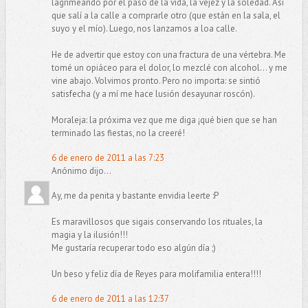
lagrimeando por el paso de la vida, la vejez y la soledad. Así
que salí a la calle a comprarle otro (que están en la sala, el
suyo y el mío). Luego, nos lanzamos a loa calle.
He de advertir que estoy con una fractura de una vértebra. Me
tomé un opiáceo para el dolor, lo mezclé con alcohol... y me
vine abajo. Volvimos pronto. Pero no importa: se sintió
satisfecha (y a mí me hace lusión desayunar roscón).
Moraleja: la próxima vez que me diga ¡qué bien que se han
terminado las fiestas, no la creeré!
6 de enero de 2011 a las 7:23
Anónimo dijo...
Ay, me da penita y bastante envidia leerte :P
Es maravillosos que sigais conservando los rituales, la
magia y la ilusión!!!
Me gustaría recuperar todo eso algún día ;)
Un beso y feliz día de Reyes para molifamilia entera!!!!
6 de enero de 2011 a las 12:37