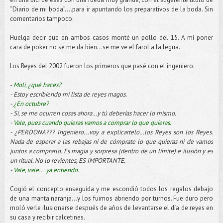
“Diario de mi boda”….para ir apuntando los preparativos de la boda. Sin
comentarios tampoco.
Huelga decir que en ambos casos monté un pollo del 15. A mí poner
cara de poker no se me da bien...se me ve el farol a la legua.
Los Reyes del 2002 fueron los primeros que pasé con el ingeniero.
-
Moli, ¿qué haces?
- Estoy escribiendo mi lista de reyes magos.
-
¿En octubre?
- Si, se me ocurren cosas ahora…y tú deberías hacer lo mismo.
-
Vale, pues cuando quieras vamos a comprar lo que quieras.
- ¿PERDONA??? Ingeniero...voy a explicartelo…los Reyes son los Reyes.
Nada de esperar a las rebajas ni de cómprate lo que quieras ni de vamos
juntos a comprarlo. Es magia y sorpresa (dentro de un límite) e ilusión y es
un ritual. No lo revientes, ES IMPORTANTE.
-
Vale, vale….ya entiendo
.
Cogió el concepto enseguida y me escondió todos los regalos debajo
de una manta naranja…y los fuimos abriendo por turnos. Fue duro pero
moló verle ilusionarse después de años de levantarse el día de reyes en
su casa y recibir calcetines.