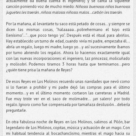
actualmente da buena cuenta el ingeniero) y se canta la siguiente
canción poniendo voz de mucho miedo:
Niñosss buenosss niños buenosss
juguetes les traerán..niñoss malosss niñosss malos...carbón les traerán
.
Por la mañana, al levantarte tu saco está petado de cosas…y siempre se
dicen las mismas cosas, “halaaaaa…pobrehermano el tuyo está
llenísimo”…”…que poco tengo yo”. Después está el ritual para abrirlos.
Hay establecido un turno de edad, cuando vivía mi padre, empezaba él…
abría un regalo, luego mi madre, luego yo...y así sucesivamente íbamos
por turno abriendo los regalos. Ahora lo hacemos exactamente igual
con las nuevas incorporaciones: el ingeniero, laz princezaz, molicuñado
y molisobri. Podemos tirarnos 3 horas hasta que terminamos…pero
¿quién tiene prisa la mañana de Reyes?
De esos Reyes en Los Molinos recuerdo unas navidades que nevó como
si lo fueran a prohibir y mi padre dejó las compras para el último
momento…y en el último momento cortaron las carreteras a Madrid.
Fue muy triste ver en el saco de molimadre… ¡un salero! por todo
regalo. Ignoro como fue compensada por tamañaza desilusión…debería
preguntarle.
En otra fabulosa noche de Reyes en Los Molinos, salimos al Pilón, bar
legendario de Los Molinos, copitas, música y actuación de un mago. Con
mi habitual tendencia al bocachanclismo, mientras el mago hacia su