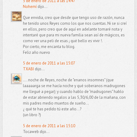
5 de enero de 2011 a las 14:47
Nohemí
dijo...
Que envidia, creo que desde que tengo uso de razón, nunca
he tenido unos Reyes como los que nos cuentas. Ni se si creí
en ellos, pero creo que de aquí en adelante tomaré nota y
intentaré que para mi nueva familia sean así de mágicos, es
como ver una peli de esas ¡ qué bello es vivir !.
Por cierto, me encanta tu blog.
Feliz año nuevo
5 de enero de 2011 a las 15:07
TXABI
dijo...
.... noche de Reyes, noche de "enanos insomnes" (que
laaaaarga se me hacía noche y qué soberanos madrugones
me llegué a pegar); y cuando hablo de "madrugones" hablo
de estar abriendo regalos a las 5,30/6,00 de la mañana, con
mis padres medio muertos de sueño...
¿ qué te has pedido tú este año...?
(un libro ?)
5 de enero de 2011 a las 15:10
Tocaweb dijo...