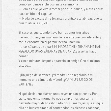
como yo fuimos incluidos en la ceremonia
– Pero es que yo vivo a tomar por culo, cariño, y a esas horas
hace un frío del cagarse…
– ¡Nada de excusas! Te levantas prontito y te abrigas, que te
quiero ahí a las 9,30!
El caso es que cuando lleva´bamos unos tres años
haciéndolo así, una mañana de reyes llegué con adelanto y
me la encontré en el parque hecha una furia…
-¡Unas sábanas de ajuar! ¡MI MADRE Y MI HERMANA ME HAN
REGALADO UNAS SÁBANAS DE AJUAR! ¡Casi se las hago
comer!
Y cinco minutos después apareció su amiga C en el mismo
estado…
- ¡Un juego de sartenes! ¡Mi madre le ha regalado a mi
hermano una cámara de vídeo! ¡¡¡Y A MÍ UN JUEGO DE
SARTENES!!!
Ni qué decir tiene fueron unos reyes un tanto tensos. Por
cierto que en su momento nos compramos una cama
bastante mayor de lo calculado por su mami, así que aunque
ella no hubiera tirado al contenedor las dichosas sábanas,