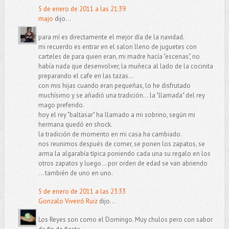
5 de enero de 2011 a las 21:39
majo
dijo...
para mí es directamente el mejor día de la navidad.
mi recuerdo es entrar en el salon lleno de juguetes con
carteles de para quien eran, mi madre hacía "escenas", no
había nada que desenvolver, la muñeca al lado de la cocinita
preparando el cafe en las tazas...
con mis hijas cuando eran pequeñas, lo he disfrutado
muchísimo y se añadió una tradición... la "llamada" del rey
mago preferido.
hoy el rey "baltasar" ha llamado a mi sobrino, según mi
hermana quedó en shock.
la tradición de momento en mi casa ha cambiado.
nos reunimos después de comer, se ponen los zapatos, se
arma la algarabía típica poniendo cada una su regalo en los
otros zapatos y luego... por orden de edad se van abriendo
... también de uno en uno.
5 de enero de 2011 a las 23:33
Gonzalo Viveiró Ruiz
dijo...
Los Reyes son como el Domingo. Muy chulos pero con sabor