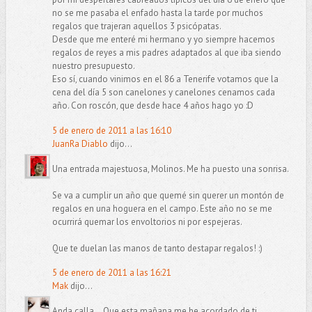
no se me pasaba el enfado hasta la tarde por muchos
regalos que trajeran aquellos 3 psicópatas.
Desde que me enteré mi hermano y yo siempre hacemos
regalos de reyes a mis padres adaptados al que iba siendo
nuestro presupuesto.
Eso sí, cuando vinimos en el 86 a Tenerife votamos que la
cena del día 5 son canelones y canelones cenamos cada
año. Con roscón, que desde hace 4 años hago yo :D
5 de enero de 2011 a las 16:10
JuanRa Diablo
dijo...
Una entrada majestuosa, Molinos. Me ha puesto una sonrisa.
Se va a cumplir un año que quemé sin querer un montón de
regalos en una hoguera en el campo. Este año no se me
ocurrirá quemar los envoltorios ni por espejeras.
Que te duelan las manos de tanto destapar regalos! :)
5 de enero de 2011 a las 16:21
Mak
dijo...
Anda calla... Que esta mañana me he acordado de ti