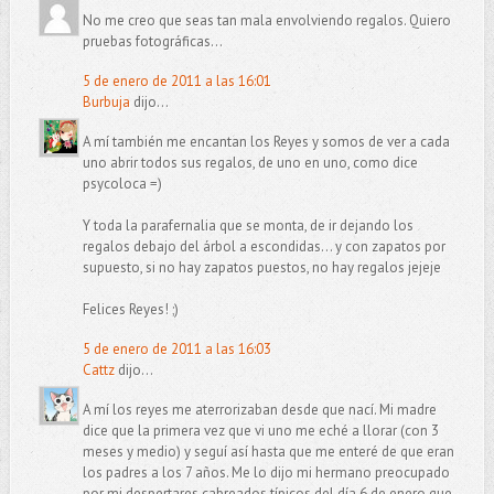
No me creo que seas tan mala envolviendo regalos. Quiero
pruebas fotográficas...
5 de enero de 2011 a las 16:01
Burbuja
dijo...
A mí también me encantan los Reyes y somos de ver a cada
uno abrir todos sus regalos, de uno en uno, como dice
psycoloca =)
Y toda la parafernalia que se monta, de ir dejando los
regalos debajo del árbol a escondidas... y con zapatos por
supuesto, si no hay zapatos puestos, no hay regalos jejeje
Felices Reyes! ;)
5 de enero de 2011 a las 16:03
Cattz
dijo...
A mí los reyes me aterrorizaban desde que nací. Mi madre
dice que la primera vez que vi uno me eché a llorar (con 3
meses y medio) y seguí así hasta que me enteré de que eran
los padres a los 7 años. Me lo dijo mi hermano preocupado
por mi despertares cabreados típicos del día 6 de enero que