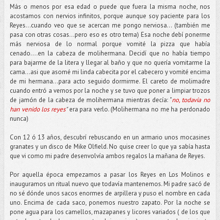
Más o menos por esa edad o puede que fuera la misma noche, nos
acostamos con nervios infinitos, porque aunque soy paciente para los
Reyes...cuando veo que se acercan me pongo nerviosa... (también me
pasa con otras cosas...pero eso es otro tema) Esa noche debí ponerme
más nerviosa de lo normal porque vomité la pizza que había
cenado….en la cabeza de molihermana. Decidí que no había tiempo
para bajarme de la litera y llegar al baño y que no quería vomitarme la
cama...asi que asomé mi linda cabecita por el cabecero y vomité encima
de mi hermana...para acto seguido dormirme. El careto de molimadre
cuando entró a vernos por la noche y se tuvo que poner a limpiar trozos
de jamón de la cabeza de molihermana mientras decía: "
no, todavía no
han venido los reyes
"
era para verlo. (Molihermana no me ha perdonado
nunca)
Con 12 ó 13 años, descubrí rebuscando en un armario unos mocasines
granates y un disco de Mike Olfield. No quise creer lo que ya sabía hasta
que vi como mi padre desenvolvía ambos regalos la mañana de Reyes.
Por aquella época empezamos a pasar los Reyes en Los Molinos e
inauguramos un ritual nuevo que todavía mantenemos. Mi padre sacó de
no sé dónde unos sacos enormes de arpillera y puso el nombre en cada
uno. Encima de cada saco, ponemos nuestro zapato. Por la noche se
pone agua para los camellos, mazapanes y licores variados ( de los que