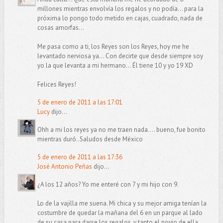
millones mientras envolvía los regalos y no podía... para la
próxima lo pongo todo metido en cajas, cuadrado, nada de
cosas amorfas...
Me pasa como a ti, los Reyes son los Reyes, hoy me he
levantado nerviosa ya... Con decirte que desde siempre soy
yo la que levanta a mi hermano... Él tiene 10 y yo 19 XD
Felices Reyes!
5 de enero de 2011 a las 17:01
Lucy
dijo...
Ohh a mi los reyes ya no me traen nada.... bueno, fue bonito
mientras duró..Saludos desde México
5 de enero de 2011 a las 17:36
José Antonio Peñas
dijo...
¿A los 12 años? Yo me enteré con 7 y mi hijo con 9.
Lo de la vajilla me suena. Mi chica y su mejor amiga tenían la
costumbre de quedar la mañana del 6 en un parque al lado
de su casa para darse los regalos, y tanto el novio de ella