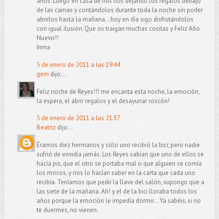
años. Luego en casa de mis tíos dejando los regalos debajo
de las camas y contándolos durante toda la noche sin poder
abrirlos hasta la mañana...hoy en día sigo disfrutándolos
con igual ilusión. Que os traigan muchas cositas y Feliz Año
Nuevo!!
Inma
5 de enero de 2011 a las 19:44
gem
dijo...
Feliz noche de Reyes!!! me encanta esta noche, la emoción,
la espera, el abrir regalos y el desayunar roscón!
5 de enero de 2011 a las 21:37
Beatriz
dijo...
Éramos diez hermanos y sólo uno recibió la bici; pero nadie
sufrió de envidia jamás. Los Reyes sabían que uno de ellos se
hacía pis, que el otro se portaba mal o que alguien se comía
los mocos, y nos lo hacían saber en la carta que cada uno
recibía. Teníamos que pedir la llave del salón, supongo que a
las siete de la mañana. Ah! y el de la bici lloraba todos los
años porque la emoción le impedía dormir... Ya sabéis, si no
te duermes, no vienen.