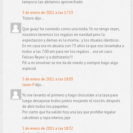
tampoco las abríamos aprovechado
5 de enero de 2011 a las 17:53
Totoro dijo...
Que guay! he sonreido como una tonta. Yo no tengo reyes,
nosotros tenemos los regalos en navidad pero la
expectacion y demas es la misma.. y los rituales identicos.
En mi casa era mi abuela con 73 años la que nos levantaba a
todos a las 7:00 am para ver los regalos... era un caso.
Felices Reyes! y a disfrutarlo!!!
Pd: a mi envolver se me da de miedo y siempre hago algo
especial
5 de enero de 2011 a las 18:03
Javier P
dijo...
Yo me levanto el primero y hago chocolate a la taza para
luego desayunar todos juntos mojando el roscón, después
de abrir todos los paquetes.
Por cierto que ha salido hoy una Ley que prohíbe regalar
calcetines y ropa interior, jeje
5 de enero de 2011 a las 18:32