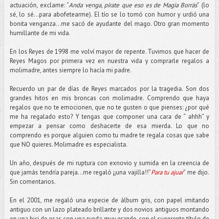
actuación, exclame: “
Anda venga, pírate que eso es de Magia Borrás
” (lo
sé, lo sé...para abofetearme). El tío se lo tomó con humor y urdió una
bonita venganza…me sacó de ayudante del mago. Otro gran momento
humillante de mi vida.
En los Reyes de 1998 me volví mayor de repente. Tuvimos que hacer de
Reyes Magos por primera vez en nuestra vida y comprarle regalos a
molimadre, antes siempre lo hacía mi padre.
Recuerdo un par de días de Reyes marcados por la tragedia. Son dos
grandes hitos en mis broncas con molimadre. Comprendo que haya
regalos que no te emocionen, que no te gusten o que pienses: ¿por qué
me ha regalado esto? Y tengas que componer una cara de “ ahhh” y
empezar a pensar como deshacerte de esa mierda. Lo que no
comprendo es porque alguien como tu madre te regala cosas que sabe
que NO quieres. Molimadre es especialista.
Un año, después de mi ruptura con exnovio y sumida en la creencia de
que jamás tendría pareja...me regaló ¡¡una vajilla!!”
P
ara tu ajuar
” me dijo.
Sin comentarios.
En el 2001, me regaló una especie de álbum gris, con papel imitando
antiguo con un lazo plateado brillante y dos novios antiguos montando
en una bici de esas con una rueda muy grande, con el sugerente título de