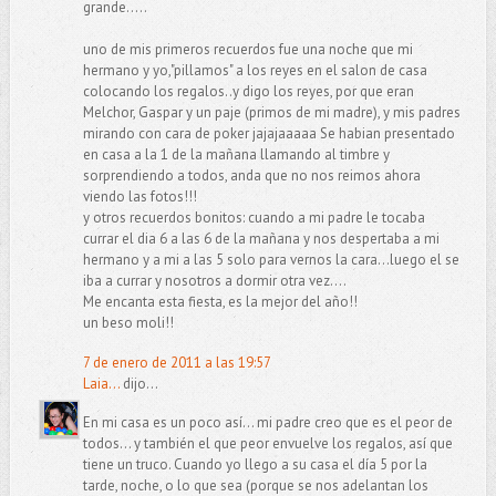
grande.....
uno de mis primeros recuerdos fue una noche que mi
hermano y yo,"pillamos" a los reyes en el salon de casa
colocando los regalos..y digo los reyes, por que eran
Melchor, Gaspar y un paje (primos de mi madre), y mis padres
mirando con cara de poker jajajaaaaa Se habian presentado
en casa a la 1 de la mañana llamando al timbre y
sorprendiendo a todos, anda que no nos reimos ahora
viendo las fotos!!!
y otros recuerdos bonitos: cuando a mi padre le tocaba
currar el dia 6 a las 6 de la mañana y nos despertaba a mi
hermano y a mi a las 5 solo para vernos la cara...luego el se
iba a currar y nosotros a dormir otra vez....
Me encanta esta fiesta, es la mejor del año!!
un beso moli!!
7 de enero de 2011 a las 19:57
Laia...
dijo...
En mi casa es un poco así... mi padre creo que es el peor de
todos... y también el que peor envuelve los regalos, así que
tiene un truco. Cuando yo llego a su casa el día 5 por la
tarde, noche, o lo que sea (porque se nos adelantan los