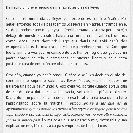
He hecho un breve repaso de memorables días de Reyes.
Creo que el primer día de Reyes que recuerdo es con 5 ó 6 años. Por
aquel entonces todavía pasábamos los Reyes en Madrid, entramos en el
salón pobrehermano mayor y yo… (molihermana existía ya pero poco) y
debajo de nuestros zapatos había una montaña de carbón. Lloramos
como locos , para descubrir luego que detrás del sofá había dos
estupendas bicis. La mía era roja y la de pobrehermano azul. Creo que
fue la primera vez que fui consciente del humor negro que gastaba mi
padre porque se reía a carcajadas de nuestro llanto y de nuestra
posterior cara de emoción absoluta con las bicis.
Otro año, cuando yo debía tener 10 años o así...es decir, en el filo del
conocimiento supremo sobre los Reyes Magos, sus majestades me
trajeron una bola del mundo. O eso creía yo, porque cuando abrí la caja
de cartón descubrí que estaba vacía, solo había plástico dentro.
Recuerdo a mi padre, su cara de sorpresa total y la excusa que farfulló
improvisando sobre la marcha: “
estooo...er…va a ser que en el
ayuntamiento que es donde les dieron a los reyes este regalo para ti se han
equivocado y por eso está la caja vacía. Mañana mismo voy allí y reclamo,
¡tú no te preocupes!"
Lo mejor es que me pareció muy razonable y una
explicación muy lógica...la culpa siempre es de los políticos.