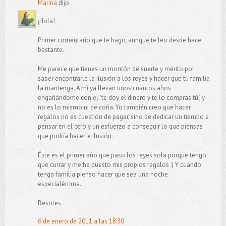
Marina
dijo...
¡Hola!
Primer comentario que te hago, aunque te leo desde hace
bastante.
Me parece que tienes un montón de suerte y mérito por
saber encontrarle la ilusión a los reyes y hacer que tu familia
la mantenga. A mí ya llevan unos cuantos años
engañándome con el "te doy el dinero y te lo compras tú", y
no es lo mismo ni de coña. Yo también creo que hacer
regalos no es cuestión de pagar, sino de dedicar un tiempo a
pensar en el otro y un esfuerzo a conseguir lo que piensas
que podría hacerle ilusión.
Éste es el primer año que paso los reyes sola porque tengo
que currar y me he puesto mis propios regalos :) Y cuando
tenga familia pienso hacer que sea una noche
especialérrima.
Besotes.
6 de enero de 2011 a las 18:30