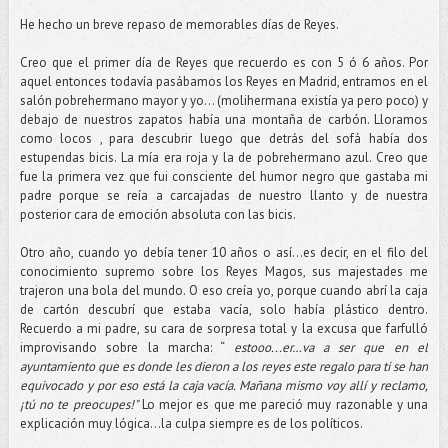
He hecho un breve repaso de memorables días de Reyes.
Creo que el primer día de Reyes que recuerdo es con 5 ó 6 años. Por
aquel entonces todavía pasábamos los Reyes en Madrid, entramos en el
salón pobrehermano mayor y yo… (molihermana existía ya pero poco) y
debajo de nuestros zapatos había una montaña de carbón. Lloramos
como locos , para descubrir luego que detrás del sofá había dos
estupendas bicis. La mía era roja y la de pobrehermano azul. Creo que
fue la primera vez que fui consciente del humor negro que gastaba mi
padre porque se reía a carcajadas de nuestro llanto y de nuestra
posterior cara de emoción absoluta con las bicis.
Otro año, cuando yo debía tener 10 años o así...es decir, en el filo del
conocimiento supremo sobre los Reyes Magos, sus majestades me
trajeron una bola del mundo. O eso creía yo, porque cuando abrí la caja
de cartón descubrí que estaba vacía, solo había plástico dentro.
Recuerdo a mi padre, su cara de sorpresa total y la excusa que farfulló
improvisando sobre la marcha: “
estooo...er…va a ser que en el
ayuntamiento que es donde les dieron a los reyes este regalo para ti se han
equivocado y por eso está la caja vacía. Mañana mismo voy allí y reclamo,
¡tú no te preocupes!"
Lo mejor es que me pareció muy razonable y una
explicación muy lógica...la culpa siempre es de los políticos.