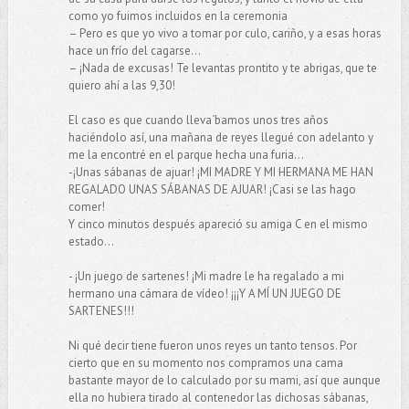
como yo fuimos incluidos en la ceremonia
– Pero es que yo vivo a tomar por culo, cariño, y a esas horas
hace un frío del cagarse…
– ¡Nada de excusas! Te levantas prontito y te abrigas, que te
quiero ahí a las 9,30!
El caso es que cuando lleva´bamos unos tres años
haciéndolo así, una mañana de reyes llegué con adelanto y
me la encontré en el parque hecha una furia…
-¡Unas sábanas de ajuar! ¡MI MADRE Y MI HERMANA ME HAN
REGALADO UNAS SÁBANAS DE AJUAR! ¡Casi se las hago
comer!
Y cinco minutos después apareció su amiga C en el mismo
estado…
- ¡Un juego de sartenes! ¡Mi madre le ha regalado a mi
hermano una cámara de vídeo! ¡¡¡Y A MÍ UN JUEGO DE
SARTENES!!!
Ni qué decir tiene fueron unos reyes un tanto tensos. Por
cierto que en su momento nos compramos una cama
bastante mayor de lo calculado por su mami, así que aunque
ella no hubiera tirado al contenedor las dichosas sábanas,