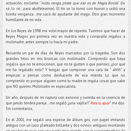
actuación, exclame: “
Anda venga, pírate que eso es de Magia Borrás
” (lo
sé, lo sé...para abofetearme). El tío se lo tomó con humor y urdió una
bonita venganza…me sacó de ayudante del mago. Otro gran momento
humillante de mi vida.
En los Reyes de 1998 me volví mayor de repente. Tuvimos que hacer de
Reyes Magos por primera vez en nuestra vida y comprarle regalos a
molimadre, antes siempre lo hacía mi padre.
Recuerdo un par de días de Reyes marcados por la tragedia. Son dos
grandes hitos en mis broncas con molimadre. Comprendo que haya
regalos que no te emocionen, que no te gusten o que pienses: ¿por qué
me ha regalado esto? Y tengas que componer una cara de “ ahhh” y
empezar a pensar como deshacerte de esa mierda. Lo que no
comprendo es porque alguien como tu madre te regala cosas que sabe
que NO quieres. Molimadre es especialista.
Un año, después de mi ruptura con exnovio y sumida en la creencia de
que jamás tendría pareja...me regaló ¡¡una vajilla!!”
P
ara tu ajuar
” me dijo.
Sin comentarios.
En el 2001, me regaló una especie de álbum gris, con papel imitando
antiguo con un lazo plateado brillante y dos novios antiguos montando
en una bici de esas con una rueda muy grande, con el sugerente título de