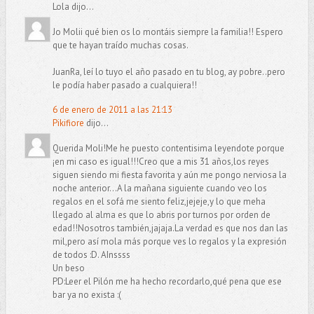
Lola dijo...
Jo Molii qué bien os lo montáis siempre la familia!! Espero
que te hayan traído muchas cosas.
JuanRa, leí lo tuyo el año pasado en tu blog, ay pobre..pero
le podía haber pasado a cualquiera!!
6 de enero de 2011 a las 21:13
Pikifiore
dijo...
Querida Moli!Me he puesto contentisima leyendote porque
¡en mi caso es igual!!!Creo que a mis 31 años,los reyes
siguen siendo mi fiesta favorita y aún me pongo nerviosa la
noche anterior...A la mañana siguiente cuando veo los
regalos en el sofá me siento feliz,jejeje,y lo que meha
llegado al alma es que lo abris por turnos por orden de
edad!!Nosotros también,jajaja.La verdad es que nos dan las
mil,pero así mola más porque ves lo regalos y la expresión
de todos :D. AInssss
Un beso
PD:Leer el Pilón me ha hecho recordarlo,qué pena que ese
bar ya no exista :(