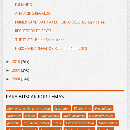
FUMANDO...
ANALYZING REGALOS
PRIMER CANDIDATO A PEOR LIBRO DEL 2011: La vida se...
RECUERDOS DE REYES
THE FEVER.- Bruce Springsteen
LIBROS ENCADENADOS: Resumen final 2010
2010
(265)
►
2009
(290)
►
2008
(144)
►
PARA BUSCAR POR TEMAS
Momentos estelares de mi vida
Pensando..
El libro y yo
Frivolidades
Maternity
Perfiles
Indignaciones
Modo aleatorio
recomendaciones
podcasts
Molidocumentales
Bruce
Criticas destructivas
Unadocenade