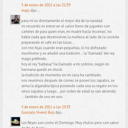
5 de enero de 2011 a las 21:39
majo
dijo...
para mí es directamente el mejor día de la navidad.
mi recuerdo es entrar en el salon lleno de juguetes con
carteles de para quien eran, mi madre hacía "escenas", no
había nada que desenvolver, la muñeca al lado de la cocinita
preparando el cafe en las tazas...
con mis hijas cuando eran pequeñas, lo he disfrutado
muchísimo y se añadió una tradición... la "llamada" del rey
mago preferido.
hoy el rey "baltasar" ha llamado a mi sobrino, según mi
hermana quedó en shock.
la tradición de momento en mi casa ha cambiado.
nos reunimos después de comer, se ponen los zapatos, se
arma la algarabía típica poniendo cada una su regalo en los
otros zapatos y luego... por orden de edad se van abriendo
... también de uno en uno.
5 de enero de 2011 a las 23:33
Gonzalo Viveiró Ruiz
dijo...
Los Reyes son como el Domingo. Muy chulos pero con sabor