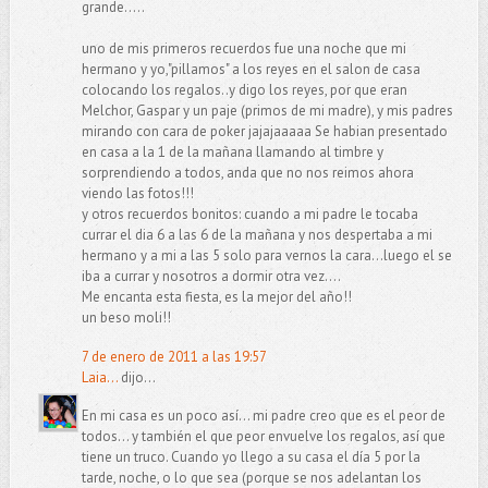
grande.....
uno de mis primeros recuerdos fue una noche que mi
hermano y yo,"pillamos" a los reyes en el salon de casa
colocando los regalos..y digo los reyes, por que eran
Melchor, Gaspar y un paje (primos de mi madre), y mis padres
mirando con cara de poker jajajaaaaa Se habian presentado
en casa a la 1 de la mañana llamando al timbre y
sorprendiendo a todos, anda que no nos reimos ahora
viendo las fotos!!!
y otros recuerdos bonitos: cuando a mi padre le tocaba
currar el dia 6 a las 6 de la mañana y nos despertaba a mi
hermano y a mi a las 5 solo para vernos la cara...luego el se
iba a currar y nosotros a dormir otra vez....
Me encanta esta fiesta, es la mejor del año!!
un beso moli!!
7 de enero de 2011 a las 19:57
Laia...
dijo...
En mi casa es un poco así... mi padre creo que es el peor de
todos... y también el que peor envuelve los regalos, así que
tiene un truco. Cuando yo llego a su casa el día 5 por la
tarde, noche, o lo que sea (porque se nos adelantan los