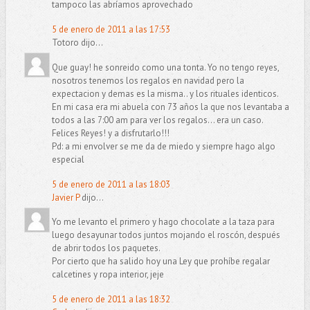
tampoco las abríamos aprovechado
5 de enero de 2011 a las 17:53
Totoro dijo...
Que guay! he sonreido como una tonta. Yo no tengo reyes,
nosotros tenemos los regalos en navidad pero la
expectacion y demas es la misma.. y los rituales identicos.
En mi casa era mi abuela con 73 años la que nos levantaba a
todos a las 7:00 am para ver los regalos... era un caso.
Felices Reyes! y a disfrutarlo!!!
Pd: a mi envolver se me da de miedo y siempre hago algo
especial
5 de enero de 2011 a las 18:03
Javier P
dijo...
Yo me levanto el primero y hago chocolate a la taza para
luego desayunar todos juntos mojando el roscón, después
de abrir todos los paquetes.
Por cierto que ha salido hoy una Ley que prohíbe regalar
calcetines y ropa interior, jeje
5 de enero de 2011 a las 18:32