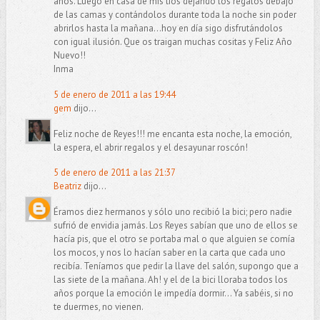
años. Luego en casa de mis tíos dejando los regalos debajo
de las camas y contándolos durante toda la noche sin poder
abrirlos hasta la mañana...hoy en día sigo disfrutándolos
con igual ilusión. Que os traigan muchas cositas y Feliz Año
Nuevo!!
Inma
5 de enero de 2011 a las 19:44
gem
dijo...
Feliz noche de Reyes!!! me encanta esta noche, la emoción,
la espera, el abrir regalos y el desayunar roscón!
5 de enero de 2011 a las 21:37
Beatriz
dijo...
Éramos diez hermanos y sólo uno recibió la bici; pero nadie
sufrió de envidia jamás. Los Reyes sabían que uno de ellos se
hacía pis, que el otro se portaba mal o que alguien se comía
los mocos, y nos lo hacían saber en la carta que cada uno
recibía. Teníamos que pedir la llave del salón, supongo que a
las siete de la mañana. Ah! y el de la bici lloraba todos los
años porque la emoción le impedía dormir... Ya sabéis, si no
te duermes, no vienen.