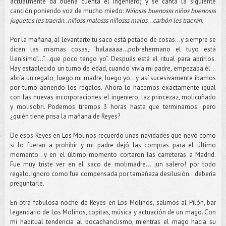
actualmente da buena cuenta el ingeniero) y se canta la siguiente
canción poniendo voz de mucho miedo:
Niñosss buenosss niños buenosss
juguetes les traerán..niñoss malosss niñosss malos...carbón les traerán
.
Por la mañana, al levantarte tu saco está petado de cosas…y siempre se
dicen las mismas cosas, “halaaaaa…pobrehermano el tuyo está
llenísimo”…”…que poco tengo yo”. Después está el ritual para abrirlos.
Hay establecido un turno de edad, cuando vivía mi padre, empezaba él…
abría un regalo, luego mi madre, luego yo...y así sucesivamente íbamos
por turno abriendo los regalos. Ahora lo hacemos exactamente igual
con las nuevas incorporaciones: el ingeniero, laz princezaz, molicuñado
y molisobri. Podemos tirarnos 3 horas hasta que terminamos…pero
¿quién tiene prisa la mañana de Reyes?
De esos Reyes en Los Molinos recuerdo unas navidades que nevó como
si lo fueran a prohibir y mi padre dejó las compras para el último
momento…y en el último momento cortaron las carreteras a Madrid.
Fue muy triste ver en el saco de molimadre… ¡un salero! por todo
regalo. Ignoro como fue compensada por tamañaza desilusión…debería
preguntarle.
En otra fabulosa noche de Reyes en Los Molinos, salimos al Pilón, bar
legendario de Los Molinos, copitas, música y actuación de un mago. Con
mi habitual tendencia al bocachanclismo, mientras el mago hacia su