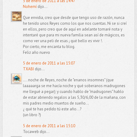
5 de enero de 2011 a las 14:47
Nohemí
dijo...
Que envidia, creo que desde que tengo uso de razón, nunca
he tenido unos Reyes como los que nos cuentas. Ni se si creí
en ellos, pero creo que de aquí en adelante tomaré nota y
intentaré que para mi nueva familia sean así de mágicos, es
como ver una peli de esas ¡ qué bello es vivir !.
Por cierto, me encanta tu blog.
Feliz año nuevo
5 de enero de 2011 a las 15:07
TXABI
dijo...
.... noche de Reyes, noche de "enanos insomnes" (que
laaaaarga se me hacía noche y qué soberanos madrugones
me llegué a pegar); y cuando hablo de "madrugones" hablo
de estar abriendo regalos a las 5,30/6,00 de la mañana, con
mis padres medio muertos de sueño...
¿ qué te has pedido tú este año...?
(un libro ?)
5 de enero de 2011 a las 15:10
Tocaweb dijo...