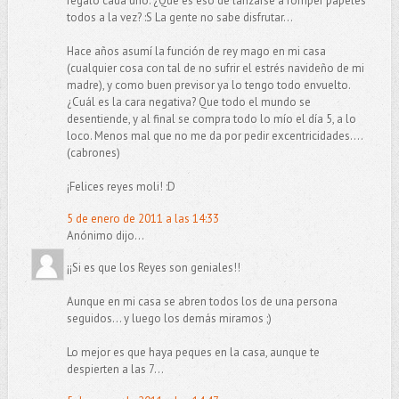
regalo cada uno. ¿Qué es eso de lanzarse a romper papeles
todos a la vez? :S La gente no sabe disfrutar...
Hace años asumí la función de rey mago en mi casa
(cualquier cosa con tal de no sufrir el estrés navideño de mi
madre), y como buen previsor ya lo tengo todo envuelto.
¿Cuál es la cara negativa? Que todo el mundo se
desentiende, y al final se compra todo lo mío el día 5, a lo
loco. Menos mal que no me da por pedir excentricidades....
(cabrones)
¡Felices reyes moli! :D
5 de enero de 2011 a las 14:33
Anónimo dijo...
¡¡Si es que los Reyes son geniales!!
Aunque en mi casa se abren todos los de una persona
seguidos... y luego los demás miramos ;)
Lo mejor es que haya peques en la casa, aunque te
despierten a las 7...