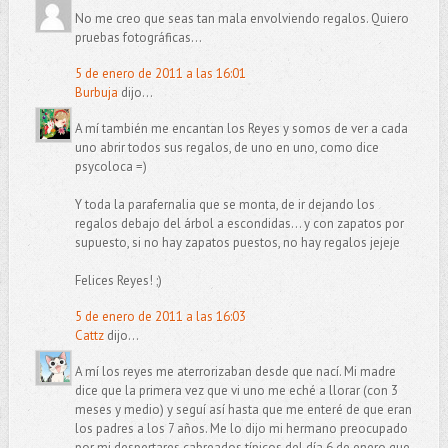
No me creo que seas tan mala envolviendo regalos. Quiero
pruebas fotográficas...
5 de enero de 2011 a las 16:01
Burbuja
dijo...
A mí también me encantan los Reyes y somos de ver a cada
uno abrir todos sus regalos, de uno en uno, como dice
psycoloca =)
Y toda la parafernalia que se monta, de ir dejando los
regalos debajo del árbol a escondidas... y con zapatos por
supuesto, si no hay zapatos puestos, no hay regalos jejeje
Felices Reyes! ;)
5 de enero de 2011 a las 16:03
Cattz
dijo...
A mí los reyes me aterrorizaban desde que nací. Mi madre
dice que la primera vez que vi uno me eché a llorar (con 3
meses y medio) y seguí así hasta que me enteré de que eran
los padres a los 7 años. Me lo dijo mi hermano preocupado
por mi despertares cabreados típicos del día 6 de enero que