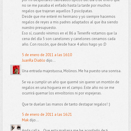
no se me pasaba el enfado hasta la tarde por muchos
regalos que trajeran aquellos 3 psicópatas.
Desde que me enteré mi hermano y yo siempre hacemos
regalos de reyes a mis padres adaptados al que iba siendo
nuestro presupuesto.
Eso sí, cuando vinimos en el 86 a Tenerife votamos que la
cena del día 5 son canelones y canelones cenamos cada
año. Con roscón, que desde hace 4 años hago yo :D
5 de enero de 2011 a las 16:10
JuanRa Diablo
dijo...
Una entrada majestuosa, Molinos. Me ha puesto una sonrisa.
Se va a cumplir un año que quemé sin querer un montón de
regalos en una hoguera en el campo. Este año no se me
ocurrirá quemar los envoltorios ni por espejeras.
Que te duelan las manos de tanto destapar regalos! :)
5 de enero de 2011 a las 16:21
Mak
dijo...
Anda calla... Que esta mañana me he acordado de ti