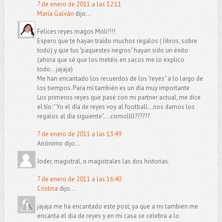
7 de enero de 2011 a las 12:11
María Galván
dijo...
Felices reyes magos Moli!!!!
Espero que te hayan traído muchos regalos ( libros, sobre
todo) y que tus "paquestes negros" hayan sido un éxito
(ahora que sé que los metéis en sacos me lo explico
todo...jajaja)
Me han encantado los recuerdos de los "reyes" a lo largo de
los tiempos. Para mí también es un día muy importante
Los primeros reyes que pasé con mi partner actual, me dice
el tío: " Yo el día de reyes voy al football...nos damos los
regalos al día siguiente"....comollll??????
7 de enero de 2011 a las 13:49
Anónimo dijo...
Joder, magistral, o magistrales las dos historias.
7 de enero de 2011 a las 16:40
Cristina
dijo...
jajaja me ha encantado este post, ya que a mi tambien me
encanta el dia de reyes y en mi casa se celebra a lo