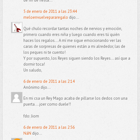
de fin de fiesta...
5 de enero de 2011 a las 23:44
meloenvuelvepararegalo
dijo...
Qué chulo recordar tantas noches de nervios y emoción,
primero cuando eres niña y luego cuando eres tú quién
haces los regalos... A mí me sigue emocionando ver las
caras de sorpresas de quienes están a mi alrededor, las de
los peques ni te cuento!
Y por supuesto, los Reyes siguen siendo los Reyes... así que a
dormir toca!
Un saludo,
6 de enero de 2011 a las 2:14
Anónimo dijo...
En mi csa un Rey Mago acaba de pillarse los dedos con una
puerta....joer como duele!!
fdo: Jiom
6 de enero de 2011 a las 2:56
NáN
dijo...