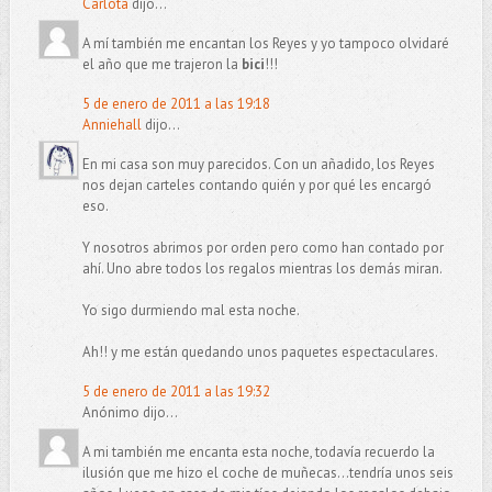
Carlota
dijo...
A mí también me encantan los Reyes y yo tampoco olvidaré
el año que me trajeron la
bici
!!!
5 de enero de 2011 a las 19:18
Anniehall
dijo...
En mi casa son muy parecidos. Con un añadido, los Reyes
nos dejan carteles contando quién y por qué les encargó
eso.
Y nosotros abrimos por orden pero como han contado por
ahí. Uno abre todos los regalos mientras los demás miran.
Yo sigo durmiendo mal esta noche.
Ah!! y me están quedando unos paquetes espectaculares.
5 de enero de 2011 a las 19:32
Anónimo dijo...
A mi también me encanta esta noche, todavía recuerdo la
ilusión que me hizo el coche de muñecas...tendría unos seis