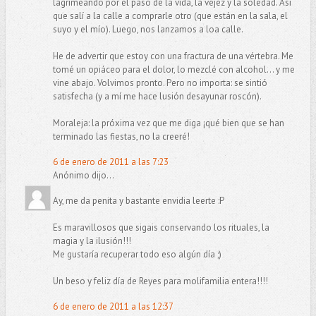
lagrimeando por el paso de la vida, la vejez y la soledad. Así
que salí a la calle a comprarle otro (que están en la sala, el
suyo y el mío). Luego, nos lanzamos a loa calle.
He de advertir que estoy con una fractura de una vértebra. Me
tomé un opiáceo para el dolor, lo mezclé con alcohol... y me
vine abajo. Volvimos pronto. Pero no importa: se sintió
satisfecha (y a mí me hace lusión desayunar roscón).
Moraleja: la próxima vez que me diga ¡qué bien que se han
terminado las fiestas, no la creeré!
6 de enero de 2011 a las 7:23
Anónimo dijo...
Ay, me da penita y bastante envidia leerte :P
Es maravillosos que sigais conservando los rituales, la
magia y la ilusión!!!
Me gustaría recuperar todo eso algún día ;)
Un beso y feliz día de Reyes para molifamilia entera!!!!
6 de enero de 2011 a las 12:37