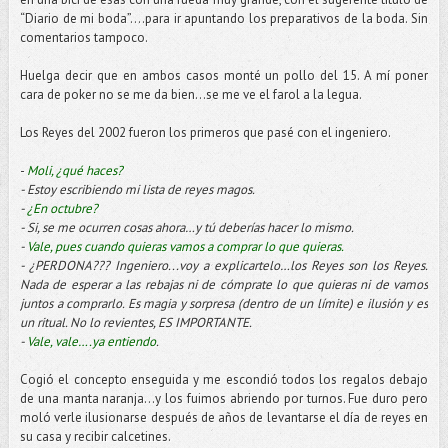
“Diario de mi boda”….para ir apuntando los preparativos de la boda. Sin
comentarios tampoco.
Huelga decir que en ambos casos monté un pollo del 15. A mí poner
cara de poker no se me da bien...se me ve el farol a la legua.
Los Reyes del 2002 fueron los primeros que pasé con el ingeniero.
-
Moli, ¿qué haces?
- Estoy escribiendo mi lista de reyes magos.
-
¿En octubre?
- Si, se me ocurren cosas ahora…y tú deberías hacer lo mismo.
-
Vale, pues cuando quieras vamos a comprar lo que quieras.
- ¿PERDONA??? Ingeniero...voy a explicartelo…los Reyes son los Reyes.
Nada de esperar a las rebajas ni de cómprate lo que quieras ni de vamos
juntos a comprarlo. Es magia y sorpresa (dentro de un límite) e ilusión y es
un ritual. No lo revientes, ES IMPORTANTE.
-
Vale, vale….ya entiendo
.
Cogió el concepto enseguida y me escondió todos los regalos debajo
de una manta naranja…y los fuimos abriendo por turnos. Fue duro pero
moló verle ilusionarse después de años de levantarse el día de reyes en
su casa y recibir calcetines.