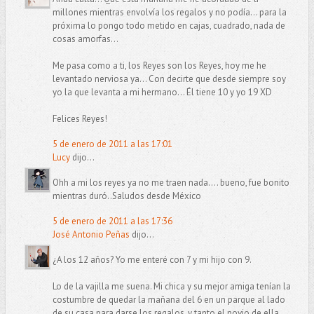
millones mientras envolvía los regalos y no podía... para la
próxima lo pongo todo metido en cajas, cuadrado, nada de
cosas amorfas...
Me pasa como a ti, los Reyes son los Reyes, hoy me he
levantado nerviosa ya... Con decirte que desde siempre soy
yo la que levanta a mi hermano... Él tiene 10 y yo 19 XD
Felices Reyes!
5 de enero de 2011 a las 17:01
Lucy
dijo...
Ohh a mi los reyes ya no me traen nada.... bueno, fue bonito
mientras duró..Saludos desde México
5 de enero de 2011 a las 17:36
José Antonio Peñas
dijo...
¿A los 12 años? Yo me enteré con 7 y mi hijo con 9.
Lo de la vajilla me suena. Mi chica y su mejor amiga tenían la
costumbre de quedar la mañana del 6 en un parque al lado
de su casa para darse los regalos, y tanto el novio de ella