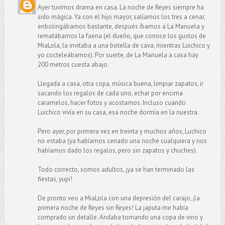
Ayer tuvimos drama en casa. La noche de Reyes siempre ha
sido mágica. Ya con el hijo mayor, salíamos los tres a cenar,
enbolingábamos bastante, después íbamos a La Manuela y
rematábamos la faena (el dueño, que conoce los gustos de
MiaLola, la invitaba a una botella de cava, mientras Luichico y
yo cocteleábamos). Por suerte, de La Manuela a casa hay
200 metros cuesta abajo.
Llegada a casa, otra copa, música buena, limpiar zapatos, ir
sacando los regalos de cada uno, echar por encima
caramelos, hacer fotos y acostarnos. Incluso cuando
Luichico vivía en su casa, esa noche dormía en la nuestra.
Pero ayer, por primera vez en treinta y muchos años, Luchico
no estaba (ya habíamos cenado una noche cualquiera y nos
habíamos dado los regalos, pero sin zapatos y chuches).
Todo correcto, somos adultos, ¡ya se han terminado las
fiestas, yupi!
De pronto veo a MiaLola con una depresión del carajo, ¡la
primera noche de Reyes sin Reyes! La japuta me había
comprado un detalle. Andaba tomando una copa de vino y