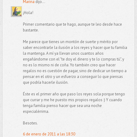
Marina
dijo...
¡Hola!
Primer comentario que te hago, aunque te leo desde hace
bastante.
Me parece que tienes un montón de suerte y mérito por
saber encontrarle la ilusión a los reyes y hacer que tu familia
la mantenga. A mí ya llevan unos cuantos años
engañándome con el "te doy el dinero y te lo compras tú", y
no es lo mismo ni de coña. Yo también creo que hacer
regalos no es cuestión de pagar, sino de dedicar un tiempo a
pensar en el otro y un esfuerzo a conseguir lo que piensas
que podría hacerle ilusión.
Éste es el primer año que paso los reyes sola porque tengo
que currar y me he puesto mis propios regalos :) Y cuando
tenga familia pienso hacer que sea una noche
especialérrima.
Besotes.
6 de enero de 2011 a las 18:30