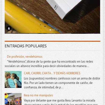
ENTRADAS POPULARES
De profesión, vendehúmos
"Vendehúmos", dícese de la gente que ha encontrado en las redes
sociales un altavoz increíble para decir obviedades de manera...
CARI, CHURRI, CHATA...Y DEMÁS HORRORES
Los (supuestos) nombres cariñosos son un arma de doble
filo. Por un lado tienen un componente de cariño, de
confianza, de intimidad, de p...
Ikea no me manipules
Vaya por delante que me gusta Ikea. Levanto la mirada
ahora mismo y más de la mitad de los muebles que veo