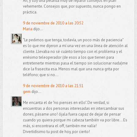
Ah, y soy una petarda muy de repartir consejos en plan
vehemente. Consejos que, por supuesto, nunca pongo en
práctica.
9 de noviembre de 2010 a las 20:52
Maria
dijo...
"Le pedimos que tenga, todavía, un poco más de paciencia"
es lo que me dijeron a mí una vez en una línea de atención al
cliente. Llevaba no sé cuánto tiempo con el problema y el
enésimo teleoperador (de esos a los que tienen para
entretenerte mientras pasa el tiempo sin solucionar nada)me
dice la frasecita esa. Menos mal que una nunca grita por
teléfono; que si no...
9 de noviembre de 2010 a las 21:51
gem
dijo...
Me encanta el de "no pienses en ello". De verdad, si
encuentras a dos personas interesadas en intercambiar sus
dones, pásame uno! ójala fuera capaz de dejar de pensar
cuando yo quiera porque mi cabeza también va por libre... Es
más, si encontrara el off, también me valía!
Divertidísimo tu post de hoy, por cierto!