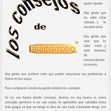
quiere ayudar.
Hay gente que
no sabe estar
callada...y le
encanta oírse.
Hay gente que
cree que lo
sabe todo…y
está deseosa
de
comunicárselo
al mundo.
Hay gente que prefiere creer que puede solucionar tus problemas a
fijarse en los suyos.
Para complacer a toda esa gente existen los consejos.
Yo no soy buena dando consejos, (bueno, no soy buena ni como
concepto genérico ni en casi nada), he aprendido que calladita estoy
más guapa, sé que no tengo ni idea de casi nada y bastante tengo con