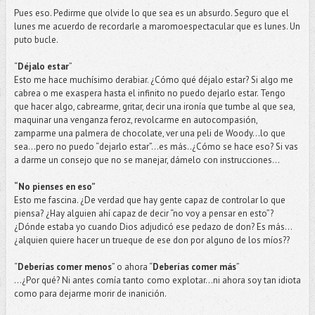
Pues eso. Pedirme que olvide lo que sea es un absurdo. Seguro que el
lunes me acuerdo de recordarle a maromoespectacular que es lunes. Un
puto bucle.
“
Déjalo estar
”
Esto me hace muchísimo derabiar. ¿Cómo qué déjalo estar? Si algo me
cabrea o me exaspera hasta el infinito no puedo dejarlo estar. Tengo
que hacer algo, cabrearme, gritar, decir una ironía que tumbe al que sea,
maquinar una venganza feroz, revolcarme en autocompasión,
zamparme una palmera de chocolate, ver una peli de Woody…lo que
sea…pero no puedo “dejarlo estar”…es más..¿Cómo se hace eso? Si vas
a darme un consejo que no se manejar, dámelo con instrucciones…
“No pienses en eso”
Esto me fascina. ¿De verdad que hay gente capaz de controlar lo que
piensa? ¿Hay alguien ahí capaz de decir “no voy a pensar en esto”?
¿Dónde estaba yo cuando Dios adjudicó ese pedazo de don? Es más...
¿alquien quiere hacer un trueque de ese don por alguno de los míos??
“
Deberías comer menos
” o ahora “
Deberías comer más
”
…¿Por qué? Ni antes comía tanto como explotar...ni ahora soy tan idiota
como para dejarme morir de inanición.