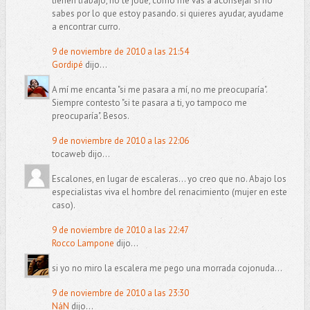
tienen trabajo, no te jode, como me vas a aconsejar si no
sabes por lo que estoy pasando. si quieres ayudar, ayudame
a encontrar curro.
9 de noviembre de 2010 a las 21:54
Gordipé
dijo...
A mí me encanta "si me pasara a mí, no me preocuparía".
Siempre contesto "si te pasara a ti, yo tampoco me
preocuparía". Besos.
9 de noviembre de 2010 a las 22:06
tocaweb dijo...
Escalones, en lugar de escaleras... yo creo que no. Abajo los
especialistas viva el hombre del renacimiento (mujer en este
caso).
9 de noviembre de 2010 a las 22:47
Rocco Lampone
dijo...
si yo no miro la escalera me pego una morrada cojonuda...
9 de noviembre de 2010 a las 23:30
NáN
dijo...