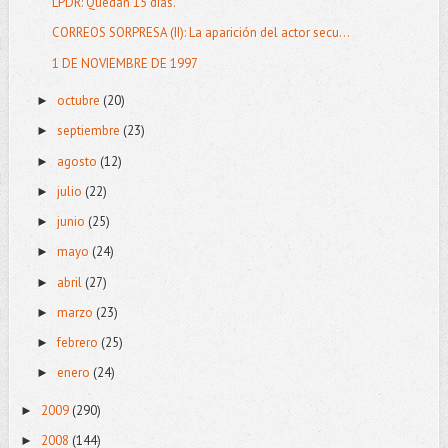
LPDR: Quedan 15 días.
CORREOS SORPRESA (II): La aparición del actor secu...
1 DE NOVIEMBRE DE 1997
octubre
(20)
►
septiembre
(23)
►
agosto
(12)
►
julio
(22)
►
junio
(25)
►
mayo
(24)
►
abril
(27)
►
marzo
(23)
►
febrero
(25)
►
enero
(24)
►
2009
(290)
►
2008
(144)
►