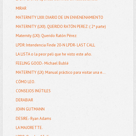
MIRAR
MATERNITY LXIII: DIARIO DE UN ENVENENAMIENTO
MATERNITY (LXII). QUERIDO RATÓN PEREZ: ( 2ª parte)
Maternity (LXI): Querido Ratón Pérez:
LPDR: Intendencia Finde 20-N LPDR- LAST CALL
LA LISTA o la peor peli que he visto este año.
FEELING GOOD.- Michael Bublé
MATERNITY (LX): Manual práctico para visitar una e...
CÓMO LEO.
CONSEJOS INÚTILES
DERABIAR
JOHN GUTMANN
DESIRE.- Ryan Adams
LA MAJORETTE.