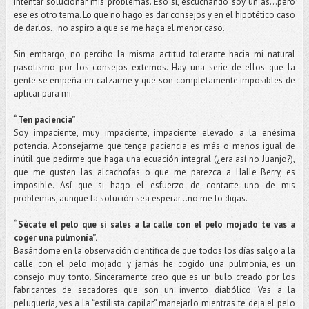
intentar solucionar mis problemas. Eso sí, escuchando soy un as…pero
ese es otro tema. Lo que no hago es dar consejos y en el hipotético caso
de darlos...no aspiro a que se me haga el menor caso.
Sin embargo, no percibo la misma actitud tolerante hacia mi natural
pasotismo por los consejos externos. Hay una serie de ellos que la
gente se empeña en calzarme y que son completamente imposibles de
aplicar para mí.
“Ten paciencia”
Soy impaciente, muy impaciente, impaciente elevado a la enésima
potencia. Aconsejarme que tenga paciencia es más o menos igual de
inútil que pedirme que haga una ecuación integral (¿era así no Juanjo?),
que me gusten las alcachofas o que me parezca a Halle Berry, es
imposible. Así que si hago el esfuerzo de contarte uno de mis
problemas, aunque la solución sea esperar…no me lo digas.
“Sécate el pelo que si sales a la calle con el pelo mojado te vas a
coger una pulmonía”.
Basándome en la observación científica de que todos los días salgo a la
calle con el pelo mojado y jamás he cogido una pulmonía, es un
consejo muy tonto. Sinceramente creo que es un bulo creado por los
fabricantes de secadores que son un invento diabólico. Vas a la
peluquería, ves a la “estilista capilar” manejarlo mientras te deja el pelo