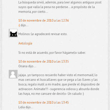
La búsqueda sirvió, además, para leer algunos antiguos post
suyos que valía la pena no perderse... a propósito de la
memoria, por cierto...
10 de noviembre de 2010 a las 12:36
:(
dijo...
Molinos: Le agradeceré revisar esto.
Antología
Si no está de acuerdo, por favor hágamelo saber.
10 de noviembre de 2010 a las 13:35
Oriana dijo...
jajaja..yo tampoco recuerdo haber visto el memomaid, lo
mas cercano el buscallaves que se pega a las llaves y las
busca, regalo inutil a mi madre, que pierde el dispositivo de
activacion. Anímate!!! - sugerencia odiosa y absurda donde
las haya, no me cansare de decirlo- Un saludo :)
10 de noviembre de 2010 a las 13:45
Lidia dijo...