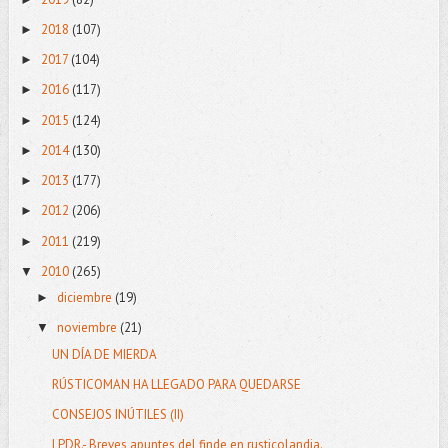
2018
(107)
►
2017
(104)
►
2016
(117)
►
2015
(124)
►
2014
(130)
►
2013
(177)
►
2012
(206)
►
2011
(219)
►
2010
(265)
▼
diciembre
(19)
►
noviembre
(21)
▼
UN DÍA DE MIERDA
RÚSTICOMAN HA LLEGADO PARA QUEDARSE
CONSEJOS INÚTILES (II)
LPDR.- Breves apuntes del finde en rusticolandia.