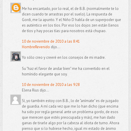
Me ha encantado, por lo real, el de B.B. (normalmente te lo
dicen cuando te arrastras por el suelo). La respuesta de
Gordi, me la apunto. Y el Niño D habla de un superpoder que
es auténtico en los tíos. Por eso los dojos zen están llenos
de tíos y hay pocas tías: para nosotros está chupao.
10 de noviembre de 2010 a las 8:41
HombreRevenido
dijo...
Yo sólo creo y creeré en los consejos de mi madre.
Su "haz el favor de andar bien" me ha convertido en el
homínido elegante que soy.
10 de noviembre de 2010 a las 9:28
Elena Rius dijo...
Sí, yo también estoy con B.B., lo de "anímate" es de juzgado
de guardia. A mí cada vez que me lo han dicho (que encima
ha sido por regla general ante un problema gordo, de esos
que merecen que estés preocupada y más), me han dado
ganas de tirarle algo por la cabeza al idiota de turno. Ahora
pienso que si lo hubiese hecho, igual mi estado de ánimo