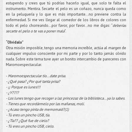
estupendo y crees que tú podrías hacerlo igual, que solo te falta el
instrumento. Mentira. Secarte el pelo es un coñazo, nunca queda como
en la peluquería y lo que es más importante…no previene contra la
enfermedad. Si me ves llegar al comedor de los libros de colores con
todo el pelo chorreando...por favor, por favor...no me digas: “
deberías
secarte el pelo o te vas a poner mala
”.
“Olvídalo”
Otra misión imposible, tengo una memoria increíble, actúa al margen de
cualquier impulso consciente por mi parte y por lo tanto jamás olvido
nada. Sobre este tema tuve ayer un bonito intercambio de pareceres con
Maromoespectacular.
-
Maromoespectacular tío...date prisa.
- ¿Qué pasa? ¿Por qué tanta prisa?
- ¡¡ Porque es lunes!!!
- ¿Y????
- Los lunes tengo que recoger a laz princezaz de la biblioteca...ya lo sabes.
- Tienes que recordármelo por las mañanas, moli.
- ¿Acaso tengo pinta de memomaid?(1)
- Tú eres un pincho USB, tía.
- ¿Tía?? ¿Qué fue de cielo?
- Tú eres un pincho USB, cielo.