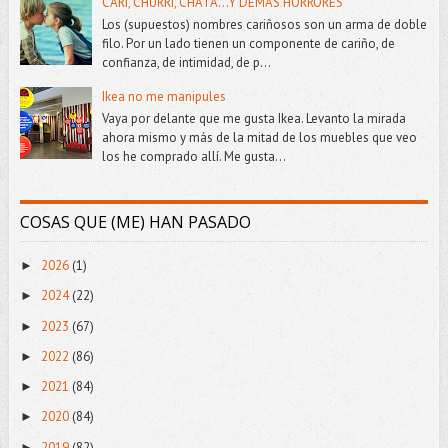
CARI, CHURRI, CHATA...Y DEMÁS HORRORES
Los (supuestos) nombres cariñosos son un arma de doble
filo. Por un lado tienen un componente de cariño, de
confianza, de intimidad, de p...
Ikea no me manipules
Vaya por delante que me gusta Ikea. Levanto la mirada
ahora mismo y más de la mitad de los muebles que veo
los he comprado allí. Me gusta...
COSAS QUE (ME) HAN PASADO
2026
(1)
►
2024
(22)
►
2023
(67)
►
2022
(86)
►
2021
(84)
►
2020
(84)
►
2019
(82)
►