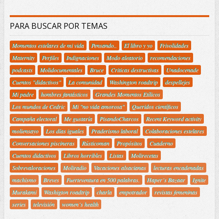
PARA BUSCAR POR TEMAS
Momentos estelares de mi vida
Pensando..
El libro y yo
Frivolidades
Maternity
Perfiles
Indignaciones
Modo aleatorio
recomendaciones
podcasts
Molidocumentales
Bruce
Criticas destructivas
Unadocenade
Cuentos "didactivos"
La comunidad
Washington roadtrip
despellejes
Mi padre
hombres fantásticos
Grandes Momentos Etílicos
Los mundos de Cedric
Mi "no vida amorosa"
Queridos científicos
Campaña electoral
Me gustaría
PisandoCharcos
Recent Keyword activity
moliensayo
Los días iguales
Praderismo laboral
Colaboraciones estelares
Conversaciones piscineras
Rústicoman
Propósitos
Cuaderno
Cuentos didactivos
Libros horribles
Listas
Molirecetas
Sobrevaloraciones
Moliradio
Vacaciones alsacianas
lecturas encadenadas
machismo
Breves
Fuerteventura en 500 palabras.
Haper´s Bazaar
Ignite
Murakami
Washigton roadtrip
charla
empotrador
revistas femeninas
series
televisión
women´s health