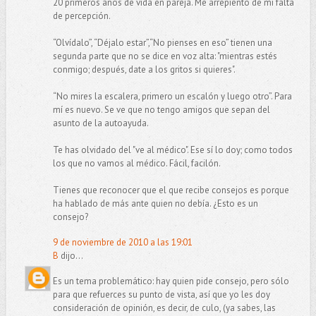
20 primeros años de vida en pareja. Me arrepiento de mi falta
de percepción.
“Olvídalo”, “Déjalo estar”,“No pienses en eso” tienen una
segunda parte que no se dice en voz alta: "mientras estés
conmigo; después, date a los gritos si quieres".
“No mires la escalera, primero un escalón y luego otro”. Para
mí es nuevo. Se ve que no tengo amigos que sepan del
asunto de la autoayuda.
Te has olvidado del "ve al médico". Ese sí lo doy; como todos
los que no vamos al médico. Fácil, facilón.
Tienes que reconocer que el que recibe consejos es porque
ha hablado de más ante quien no debía. ¿Esto es un
consejo?
9 de noviembre de 2010 a las 19:01
B
dijo...
Es un tema problemático: hay quien pide consejo, pero sólo
para que refuerces su punto de vista, así que yo les doy
consideración de opinión, es decir, de culo, (ya sabes, las