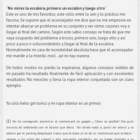
“
No mires la escalera, primero un escalón y luego otro
”
Este es uno de mis favoritos, este rollo entre lo zen y lo práctico me
fascina. Se supone que el aconsejador me dice que no me empecine en
intentar abarcar un problema en su conjunto y ver cómo cojones voy a
llegar al final del camino. Según este sabio consejo se trata de que me
vaya ocupando del problema a trozos, primero uno, luego otro y así
poco a poco ir solucionándolo y llegar al final de la escalera.
Normalmente mi cara de incredulidad absoluta hace que el aconsejador
me mande a la mierda:
moli...así no hay manera
.
De todos modos no pierdo la esperanza, algunos consejos inútiles de
mi pasado ha resultado finalmente de fácil aplicación y con excelentes
resultados: No mezcles y lleva la ropa interior conjuntada son un claro
ejemplo.
Ya solo bebo gin tonics y mi ropa interior es un primor.
(1)
No he conseguido encontrar el memomaid en google. ¿ Cómo es posible? Ese gran
anuncio de teletienda con el locutor que decía.." No olvide nada a partir de ahora"..y la
señora por el parking despistada hasta que le daba al on de su memomaid que le decia: "
recoger a los niños del colegio" y ella, sonriendo satisfecha por no haber olvidado a su