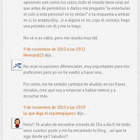
opiniones son como los culos, todo el mundo tiene una) así
que antes de permitirlos o darlos me pregunto "le enseñarías
el culo a esta persona? se lo verías?" si la respuesta a ambas
es sí, lo acepto/doy...si a alguna es no, cojo el consejo, hago
una pelotita con él y me lo trago.
No sé si es sabio, pero me resulta muy útil.
9 de noviembre de 2010 a las 19:22
Newland23
dijo...
No, eran ecuaciones diferenciales, muy importantes para mis
profesores pero yo no he vuelto a hacer una...
Por cierto, me he sentido cantidad de aludido en las frases
iniciales, creo que voy a empezar a hablar menos y a
escuchar más.
9 de noviembre de 2010 a las 19:29
Lo que diga el espantapájaros
dijo...
Hola!! Te acabo de encontrar a través de 'Día a día II', he leído
unos cuantos posts y me ha encantado tu blog... así que te
sigo desde ya!! Saludos!!