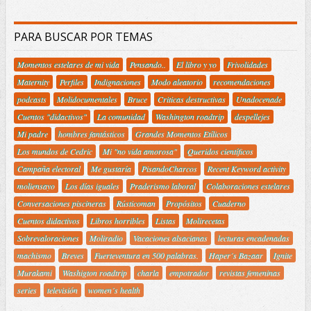
PARA BUSCAR POR TEMAS
Momentos estelares de mi vida
Pensando..
El libro y yo
Frivolidades
Maternity
Perfiles
Indignaciones
Modo aleatorio
recomendaciones
podcasts
Molidocumentales
Bruce
Criticas destructivas
Unadocenade
Cuentos "didactivos"
La comunidad
Washington roadtrip
despellejes
Mi padre
hombres fantásticos
Grandes Momentos Etílicos
Los mundos de Cedric
Mi "no vida amorosa"
Queridos científicos
Campaña electoral
Me gustaría
PisandoCharcos
Recent Keyword activity
moliensayo
Los días iguales
Praderismo laboral
Colaboraciones estelares
Conversaciones piscineras
Rústicoman
Propósitos
Cuaderno
Cuentos didactivos
Libros horribles
Listas
Molirecetas
Sobrevaloraciones
Moliradio
Vacaciones alsacianas
lecturas encadenadas
machismo
Breves
Fuerteventura en 500 palabras.
Haper´s Bazaar
Ignite
Murakami
Washigton roadtrip
charla
empotrador
revistas femeninas
series
televisión
women´s health