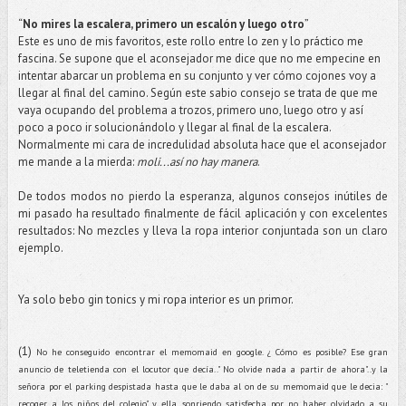
“
No mires la escalera, primero un escalón y luego otro
”
Este es uno de mis favoritos, este rollo entre lo zen y lo práctico me
fascina. Se supone que el aconsejador me dice que no me empecine en
intentar abarcar un problema en su conjunto y ver cómo cojones voy a
llegar al final del camino. Según este sabio consejo se trata de que me
vaya ocupando del problema a trozos, primero uno, luego otro y así
poco a poco ir solucionándolo y llegar al final de la escalera.
Normalmente mi cara de incredulidad absoluta hace que el aconsejador
me mande a la mierda:
moli...así no hay manera
.
De todos modos no pierdo la esperanza, algunos consejos inútiles de
mi pasado ha resultado finalmente de fácil aplicación y con excelentes
resultados: No mezcles y lleva la ropa interior conjuntada son un claro
ejemplo.
Ya solo bebo gin tonics y mi ropa interior es un primor.
(1)
No he conseguido encontrar el memomaid en google. ¿ Cómo es posible? Ese gran
anuncio de teletienda con el locutor que decía.." No olvide nada a partir de ahora"..y la
señora por el parking despistada hasta que le daba al on de su memomaid que le decia: "
recoger a los niños del colegio" y ella, sonriendo satisfecha por no haber olvidado a su