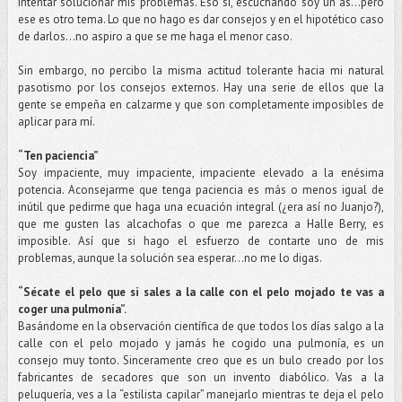
intentar solucionar mis problemas. Eso sí, escuchando soy un as…pero
ese es otro tema. Lo que no hago es dar consejos y en el hipotético caso
de darlos...no aspiro a que se me haga el menor caso.
Sin embargo, no percibo la misma actitud tolerante hacia mi natural
pasotismo por los consejos externos. Hay una serie de ellos que la
gente se empeña en calzarme y que son completamente imposibles de
aplicar para mí.
“Ten paciencia”
Soy impaciente, muy impaciente, impaciente elevado a la enésima
potencia. Aconsejarme que tenga paciencia es más o menos igual de
inútil que pedirme que haga una ecuación integral (¿era así no Juanjo?),
que me gusten las alcachofas o que me parezca a Halle Berry, es
imposible. Así que si hago el esfuerzo de contarte uno de mis
problemas, aunque la solución sea esperar…no me lo digas.
“Sécate el pelo que si sales a la calle con el pelo mojado te vas a
coger una pulmonía”.
Basándome en la observación científica de que todos los días salgo a la
calle con el pelo mojado y jamás he cogido una pulmonía, es un
consejo muy tonto. Sinceramente creo que es un bulo creado por los
fabricantes de secadores que son un invento diabólico. Vas a la
peluquería, ves a la “estilista capilar” manejarlo mientras te deja el pelo