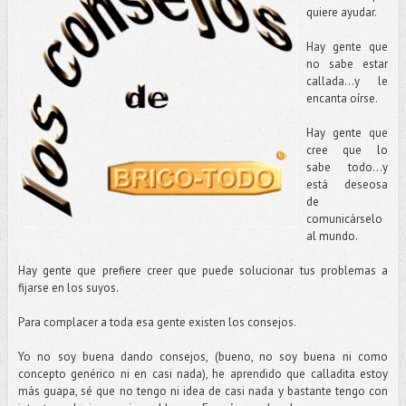
quiere ayudar.
Hay gente que
no sabe estar
callada...y le
encanta oírse.
Hay gente que
cree que lo
sabe todo…y
está deseosa
de
comunicárselo
al mundo.
Hay gente que prefiere creer que puede solucionar tus problemas a
fijarse en los suyos.
Para complacer a toda esa gente existen los consejos.
Yo no soy buena dando consejos, (bueno, no soy buena ni como
concepto genérico ni en casi nada), he aprendido que calladita estoy
más guapa, sé que no tengo ni idea de casi nada y bastante tengo con