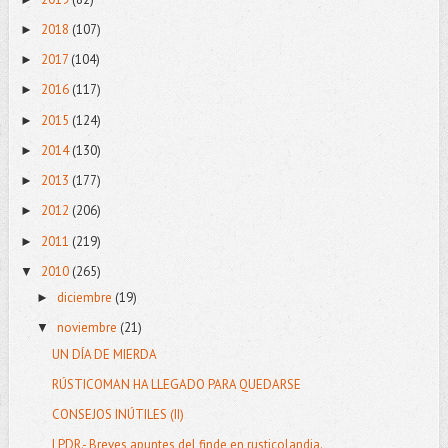
2018
(107)
►
2017
(104)
►
2016
(117)
►
2015
(124)
►
2014
(130)
►
2013
(177)
►
2012
(206)
►
2011
(219)
►
2010
(265)
▼
diciembre
(19)
►
noviembre
(21)
▼
UN DÍA DE MIERDA
RÚSTICOMAN HA LLEGADO PARA QUEDARSE
CONSEJOS INÚTILES (II)
LPDR.- Breves apuntes del finde en rusticolandia.