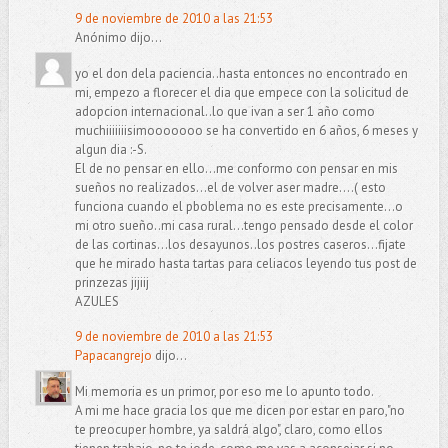
9 de noviembre de 2010 a las 21:53
Anónimo dijo...
yo el don dela paciencia..hasta entonces no encontrado en
mi, empezo a florecer el dia que empece con la solicitud de
adopcion internacional..lo que ivan a ser 1 año como
muchiiiiiiisimooooooo se ha convertido en 6 años, 6 meses y
algun dia :-S.
El de no pensar en ello...me conformo con pensar en mis
sueños no realizados...el de volver aser madre....( esto
funciona cuando el pboblema no es este precisamente...o
mi otro sueño..mi casa rural...tengo pensado desde el color
de las cortinas...los desayunos..los postres caseros...fijate
que he mirado hasta tartas para celiacos leyendo tus post de
prinzezas jijiij
AZULES
9 de noviembre de 2010 a las 21:53
Papacangrejo
dijo...
Mi memoria es un primor, por eso me lo apunto todo.
A mi me hace gracia los que me dicen por estar en paro,"no
te preocuper hombre, ya saldrá algo", claro, como ellos