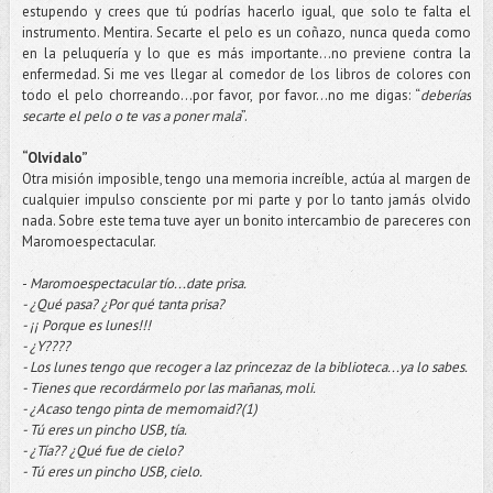
estupendo y crees que tú podrías hacerlo igual, que solo te falta el
instrumento. Mentira. Secarte el pelo es un coñazo, nunca queda como
en la peluquería y lo que es más importante…no previene contra la
enfermedad. Si me ves llegar al comedor de los libros de colores con
todo el pelo chorreando...por favor, por favor...no me digas: “
deberías
secarte el pelo o te vas a poner mala
”.
“Olvídalo”
Otra misión imposible, tengo una memoria increíble, actúa al margen de
cualquier impulso consciente por mi parte y por lo tanto jamás olvido
nada. Sobre este tema tuve ayer un bonito intercambio de pareceres con
Maromoespectacular.
-
Maromoespectacular tío...date prisa.
- ¿Qué pasa? ¿Por qué tanta prisa?
- ¡¡ Porque es lunes!!!
- ¿Y????
- Los lunes tengo que recoger a laz princezaz de la biblioteca...ya lo sabes.
- Tienes que recordármelo por las mañanas, moli.
- ¿Acaso tengo pinta de memomaid?(1)
- Tú eres un pincho USB, tía.
- ¿Tía?? ¿Qué fue de cielo?
- Tú eres un pincho USB, cielo.