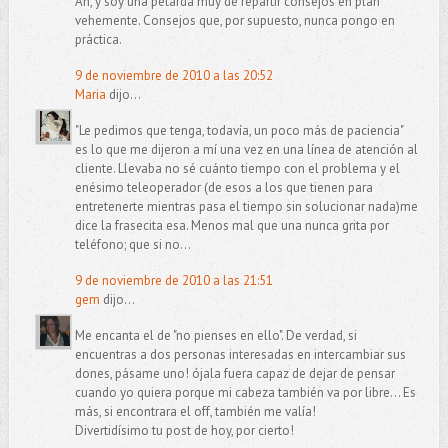
Ah, y soy una petarda muy de repartir consejos en plan
vehemente. Consejos que, por supuesto, nunca pongo en
práctica.
9 de noviembre de 2010 a las 20:52
Maria
dijo...
"Le pedimos que tenga, todavía, un poco más de paciencia"
es lo que me dijeron a mí una vez en una línea de atención al
cliente. Llevaba no sé cuánto tiempo con el problema y el
enésimo teleoperador (de esos a los que tienen para
entretenerte mientras pasa el tiempo sin solucionar nada)me
dice la frasecita esa. Menos mal que una nunca grita por
teléfono; que si no...
9 de noviembre de 2010 a las 21:51
gem
dijo...
Me encanta el de "no pienses en ello". De verdad, si
encuentras a dos personas interesadas en intercambiar sus
dones, pásame uno! ójala fuera capaz de dejar de pensar
cuando yo quiera porque mi cabeza también va por libre... Es
más, si encontrara el off, también me valía!
Divertidísimo tu post de hoy, por cierto!