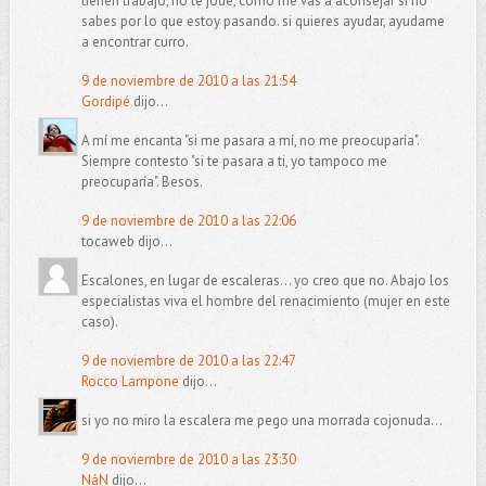
tienen trabajo, no te jode, como me vas a aconsejar si no
sabes por lo que estoy pasando. si quieres ayudar, ayudame
a encontrar curro.
9 de noviembre de 2010 a las 21:54
Gordipé
dijo...
A mí me encanta "si me pasara a mí, no me preocuparía".
Siempre contesto "si te pasara a ti, yo tampoco me
preocuparía". Besos.
9 de noviembre de 2010 a las 22:06
tocaweb dijo...
Escalones, en lugar de escaleras... yo creo que no. Abajo los
especialistas viva el hombre del renacimiento (mujer en este
caso).
9 de noviembre de 2010 a las 22:47
Rocco Lampone
dijo...
si yo no miro la escalera me pego una morrada cojonuda...
9 de noviembre de 2010 a las 23:30
NáN
dijo...