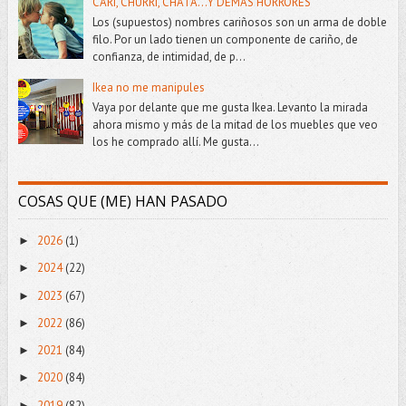
CARI, CHURRI, CHATA...Y DEMÁS HORRORES
Los (supuestos) nombres cariñosos son un arma de doble
filo. Por un lado tienen un componente de cariño, de
confianza, de intimidad, de p...
Ikea no me manipules
Vaya por delante que me gusta Ikea. Levanto la mirada
ahora mismo y más de la mitad de los muebles que veo
los he comprado allí. Me gusta...
COSAS QUE (ME) HAN PASADO
2026
(1)
►
2024
(22)
►
2023
(67)
►
2022
(86)
►
2021
(84)
►
2020
(84)
►
2019
(82)
►