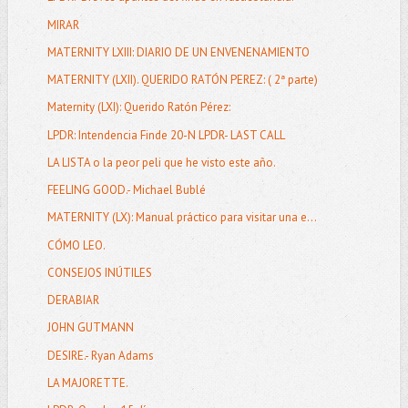
MIRAR
MATERNITY LXIII: DIARIO DE UN ENVENENAMIENTO
MATERNITY (LXII). QUERIDO RATÓN PEREZ: ( 2ª parte)
Maternity (LXI): Querido Ratón Pérez:
LPDR: Intendencia Finde 20-N LPDR- LAST CALL
LA LISTA o la peor peli que he visto este año.
FEELING GOOD.- Michael Bublé
MATERNITY (LX): Manual práctico para visitar una e...
CÓMO LEO.
CONSEJOS INÚTILES
DERABIAR
JOHN GUTMANN
DESIRE.- Ryan Adams
LA MAJORETTE.