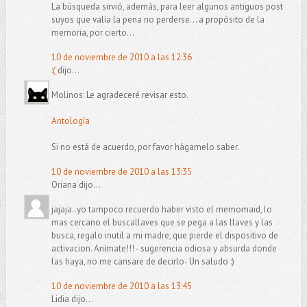
La búsqueda sirvió, además, para leer algunos antiguos post
suyos que valía la pena no perderse... a propósito de la
memoria, por cierto...
10 de noviembre de 2010 a las 12:36
:(
dijo...
Molinos: Le agradeceré revisar esto.
Antología
Si no está de acuerdo, por favor hágamelo saber.
10 de noviembre de 2010 a las 13:35
Oriana dijo...
jajaja..yo tampoco recuerdo haber visto el memomaid, lo
mas cercano el buscallaves que se pega a las llaves y las
busca, regalo inutil a mi madre, que pierde el dispositivo de
activacion. Anímate!!! - sugerencia odiosa y absurda donde
las haya, no me cansare de decirlo- Un saludo :)
10 de noviembre de 2010 a las 13:45
Lidia dijo...