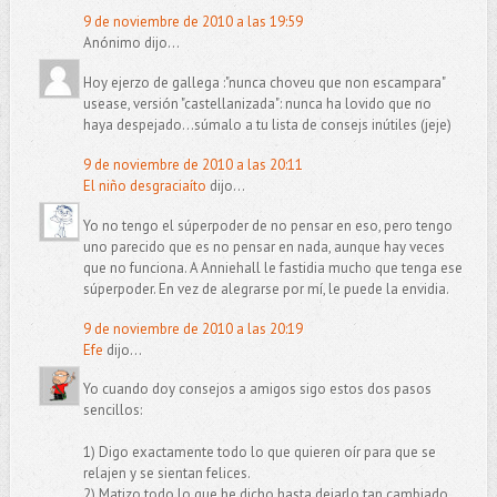
9 de noviembre de 2010 a las 19:59
Anónimo dijo...
Hoy ejerzo de gallega :"nunca choveu que non escampara"
usease, versión "castellanizada": nunca ha lovido que no
haya despejado...súmalo a tu lista de consejs inútiles (jeje)
9 de noviembre de 2010 a las 20:11
El niño desgraciaíto
dijo...
Yo no tengo el súperpoder de no pensar en eso, pero tengo
uno parecido que es no pensar en nada, aunque hay veces
que no funciona. A Anniehall le fastidia mucho que tenga ese
súperpoder. En vez de alegrarse por mí, le puede la envidia.
9 de noviembre de 2010 a las 20:19
Efe
dijo...
Yo cuando doy consejos a amigos sigo estos dos pasos
sencillos:
1) Digo exactamente todo lo que quieren oír para que se
relajen y se sientan felices.
2) Matizo todo lo que he dicho hasta dejarlo tan cambiado