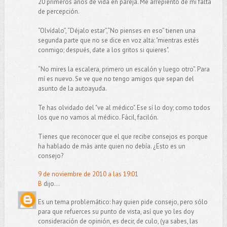
20 primeros años de vida en pareja. Me arrepiento de mi falta
de percepción.
“Olvídalo”, “Déjalo estar”,“No pienses en eso” tienen una
segunda parte que no se dice en voz alta: "mientras estés
conmigo; después, date a los gritos si quieres".
“No mires la escalera, primero un escalón y luego otro”. Para
mí es nuevo. Se ve que no tengo amigos que sepan del
asunto de la autoayuda.
Te has olvidado del "ve al médico". Ese sí lo doy; como todos
los que no vamos al médico. Fácil, facilón.
Tienes que reconocer que el que recibe consejos es porque
ha hablado de más ante quien no debía. ¿Esto es un
consejo?
9 de noviembre de 2010 a las 19:01
B
dijo...
Es un tema problemático: hay quien pide consejo, pero sólo
para que refuerces su punto de vista, así que yo les doy
consideración de opinión, es decir, de culo, (ya sabes, las