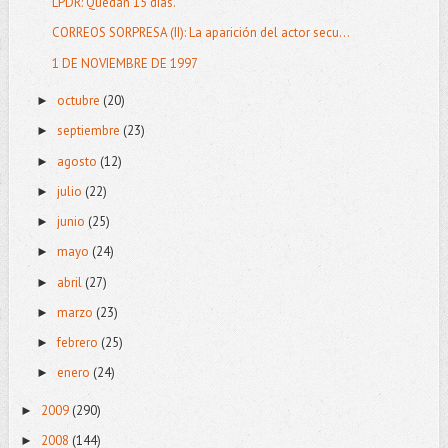
LPDR: Quedan 15 días.
CORREOS SORPRESA (II): La aparición del actor secu...
1 DE NOVIEMBRE DE 1997
octubre
(20)
►
septiembre
(23)
►
agosto
(12)
►
julio
(22)
►
junio
(25)
►
mayo
(24)
►
abril
(27)
►
marzo
(23)
►
febrero
(25)
►
enero
(24)
►
2009
(290)
►
2008
(144)
►