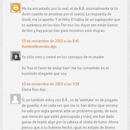
Me ha encantado, por lo real, el de B.B. (normalmente te lo
dicen cuando te arrastras por el suelo). La respuesta de
Gordi, me la apunto. Y el Niño D habla de un superpoder que
es auténtico en los tíos. Por eso los dojos zen están llenos
de tíos y hay pocas tías: para nosotros está chupao.
10 de noviembre de 2010 a las 8:41
HombreRevenido
dijo...
Yo sólo creo y creeré en los consejos de mi madre.
Su "haz el favor de andar bien" me ha convertido en el
homínido elegante que soy.
10 de noviembre de 2010 a las 9:28
Elena Rius dijo...
Sí, yo también estoy con B.B., lo de "anímate" es de juzgado
de guardia. A mí cada vez que me lo han dicho (que encima
ha sido por regla general ante un problema gordo, de esos
que merecen que estés preocupada y más), me han dado
ganas de tirarle algo por la cabeza al idiota de turno. Ahora
pienso que si lo hubiese hecho, igual mi estado de ánimo