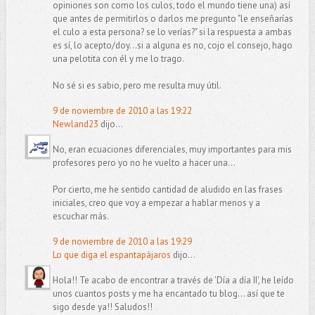
opiniones son como los culos, todo el mundo tiene una) así
que antes de permitirlos o darlos me pregunto "le enseñarías
el culo a esta persona? se lo verías?" si la respuesta a ambas
es sí, lo acepto/doy...si a alguna es no, cojo el consejo, hago
una pelotita con él y me lo trago.
No sé si es sabio, pero me resulta muy útil.
9 de noviembre de 2010 a las 19:22
Newland23
dijo...
No, eran ecuaciones diferenciales, muy importantes para mis
profesores pero yo no he vuelto a hacer una...
Por cierto, me he sentido cantidad de aludido en las frases
iniciales, creo que voy a empezar a hablar menos y a
escuchar más.
9 de noviembre de 2010 a las 19:29
Lo que diga el espantapájaros
dijo...
Hola!! Te acabo de encontrar a través de 'Día a día II', he leído
unos cuantos posts y me ha encantado tu blog... así que te
sigo desde ya!! Saludos!!