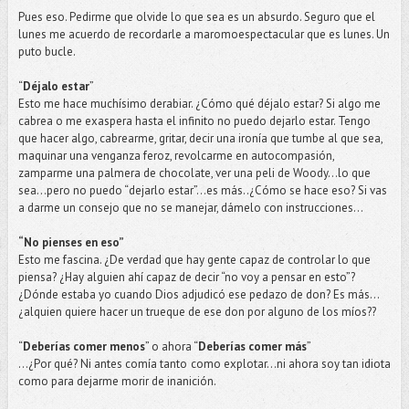
Pues eso. Pedirme que olvide lo que sea es un absurdo. Seguro que el
lunes me acuerdo de recordarle a maromoespectacular que es lunes. Un
puto bucle.
“
Déjalo estar
”
Esto me hace muchísimo derabiar. ¿Cómo qué déjalo estar? Si algo me
cabrea o me exaspera hasta el infinito no puedo dejarlo estar. Tengo
que hacer algo, cabrearme, gritar, decir una ironía que tumbe al que sea,
maquinar una venganza feroz, revolcarme en autocompasión,
zamparme una palmera de chocolate, ver una peli de Woody…lo que
sea…pero no puedo “dejarlo estar”…es más..¿Cómo se hace eso? Si vas
a darme un consejo que no se manejar, dámelo con instrucciones…
“No pienses en eso”
Esto me fascina. ¿De verdad que hay gente capaz de controlar lo que
piensa? ¿Hay alguien ahí capaz de decir “no voy a pensar en esto”?
¿Dónde estaba yo cuando Dios adjudicó ese pedazo de don? Es más...
¿alquien quiere hacer un trueque de ese don por alguno de los míos??
“
Deberías comer menos
” o ahora “
Deberías comer más
”
…¿Por qué? Ni antes comía tanto como explotar...ni ahora soy tan idiota
como para dejarme morir de inanición.