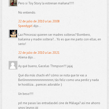
Pero si Toy Story la estrenan mañana!!!!!
No entiendo.
22 de julio de 2010 a las 20:08
Speedygirl
dijo...
Laz Princezaz quieren ser madres solteras? Bombero,
bailarina y madre soltera?... Yo es que me parto con ellas, en
serio!
22 de julio de 2010 a las 20:21
Aliena dijo...
Ay qué bueno, Gacelas Thmpson!!! jajaj
Qué día más chachi eh? cómo se nota que te vas a
Berlínnnnnnnnnnnnnnnnn, tás feliz como una perdiz y nada
te hostiliza...pareces adorable :)
Un beso!!!!
pd: me pasas las entradasdel cine de Málaga? así me ahorro
unos leuros jiji