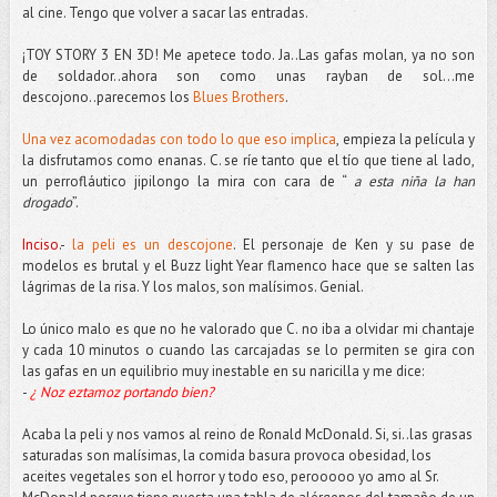
al cine. Tengo que volver a sacar las entradas.
¡TOY STORY 3 EN 3D! Me apetece todo. Ja..Las gafas molan, ya no son
de soldador..ahora son como unas rayban de sol…me
descojono..parecemos los
Blues Brothers
.
Una vez acomodadas con todo lo que eso implica
, empieza la película y
la disfrutamos como enanas. C. se ríe tanto que el tío que tiene al lado,
un perrofláutico jipilongo la mira con cara de “
a esta niña la han
drogado
”.
Inciso
.-
la peli es un descojone
. El personaje de Ken y su pase de
modelos es brutal y el Buzz light Year flamenco hace que se salten las
lágrimas de la risa. Y los malos, son malísimos. Genial.
Lo único malo es que no he valorado que C. no iba a olvidar mi chantaje
y cada 10 minutos o cuando las carcajadas se lo permiten se gira con
las gafas en un equilibrio muy inestable en su naricilla y me dice:
-
¿ Noz eztamoz portando bien?
Acaba la peli y nos vamos al reino de Ronald McDonald. Si, si..las grasas
saturadas son malísimas, la comida basura provoca obesidad, los
aceites vegetales son el horror y todo eso, perooooo yo amo al Sr.