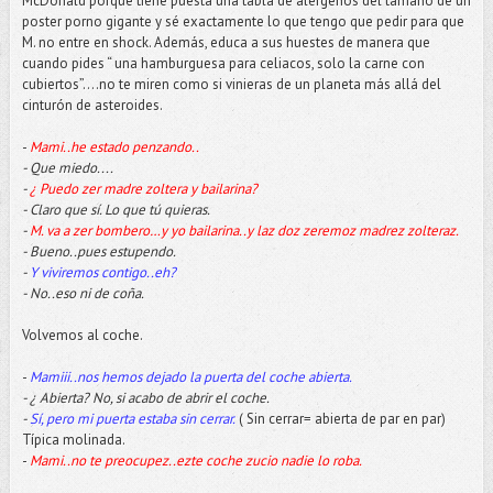
McDonald porque tiene puesta una tabla de alérgenos del tamaño de un
poster porno gigante y sé exactamente lo que tengo que pedir para que
M. no entre en shock. Además, educa a sus huestes de manera que
cuando pides “ una hamburguesa para celiacos, solo la carne con
cubiertos”….no te miren como si vinieras de un planeta más allá del
cinturón de asteroides.
-
Mami..he estado penzando..
- Que miedo....
-
¿ Puedo zer madre zoltera y bailarina?
- Claro que sí. Lo que tú quieras.
-
M. va a zer bombero…y yo bailarina..y laz doz zeremoz madrez zolteraz.
- Bueno..pues estupendo.
-
Y viviremos contigo..eh?
- No..eso ni de coña.
Volvemos al coche.
-
Mamiii..nos hemos dejado la puerta del coche abierta.
- ¿ Abierta? No, si acabo de abrir el coche.
-
Sí, pero mi puerta estaba sin cerrar.
( Sin cerrar= abierta de par en par)
Típica molinada.
-
Mami..no te preocupez..ezte coche zucio nadie lo roba.