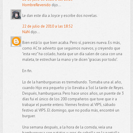
HombreRevenido
dijo...
Le dan este día a Joyce y escribe dos novelas.
22 de julio de 2010 a las 18:52
NáN
dijo...
Bien está lo que bien acaba. Pero sí, pareces nueva. Es más,
como AC te advierto que seguimos nuevos, y creyendo que
"esta vez" ha colado, hasta que un día salen de casa con una
maleta, te estrechan la mano y te dicen "gracias por todo".
En fin.
Lo de la hamburguesas es tremebundo. Tomaba una al año,
cuando Hijo era pequeño y lo llevaba a Sol la tarde de Reyes.
Después, hamburguesa. Pero hace unos años, un puente de 3
días fui el único de los 200 compañeros que tuve que ir a
trabajar el puente entero. Viernes festivo al VIPS, sábado
festivo al VIPS. El domingo, que no podía más, encontré un
burguer.
Una semana después, a la hora de la comida, veía una
hamburguesa con patatas y aros de cebolla en la pantalla