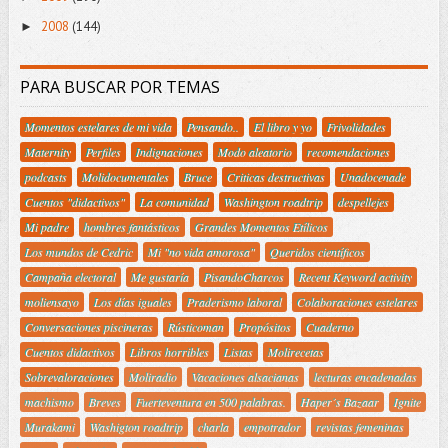
2008
(144)
►
PARA BUSCAR POR TEMAS
Momentos estelares de mi vida
Pensando..
El libro y yo
Frivolidades
Maternity
Perfiles
Indignaciones
Modo aleatorio
recomendaciones
podcasts
Molidocumentales
Bruce
Criticas destructivas
Unadocenade
Cuentos "didactivos"
La comunidad
Washington roadtrip
despellejes
Mi padre
hombres fantásticos
Grandes Momentos Etílicos
Los mundos de Cedric
Mi "no vida amorosa"
Queridos científicos
Campaña electoral
Me gustaría
PisandoCharcos
Recent Keyword activity
moliensayo
Los días iguales
Praderismo laboral
Colaboraciones estelares
Conversaciones piscineras
Rústicoman
Propósitos
Cuaderno
Cuentos didactivos
Libros horribles
Listas
Molirecetas
Sobrevaloraciones
Moliradio
Vacaciones alsacianas
lecturas encadenadas
machismo
Breves
Fuerteventura en 500 palabras.
Haper´s Bazaar
Ignite
Murakami
Washigton roadtrip
charla
empotrador
revistas femeninas