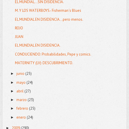
EL MUNDIAL…SIN DISIDENCIA.
M. Y LOS WATERBOYS.- Fisherman´s Blues
EL MUNDIAL EN DISIDENCIA...pero menos.
ROJO
JUAN
EL MUNDIAL EN DISIDENCIA.
CONDUCIENDO: Probabilidades, Pepe y comics.
MATERNITY (LV): DESCUBRIMIENTO.
junio
(25)
►
mayo
(24)
►
abril
(27)
►
marzo
(23)
►
febrero
(25)
►
enero
(24)
►
2009
(290)
►