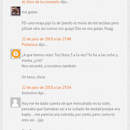
el chico de la consuelo
dijo...
ma gutao.
P.D-.una miaja pijo lo de "pierdo el movil de mil teclitas pero
pillaré otro así somos los guays".Eto no ma gutao. Puajjj
22 de julio de 2010 a las 23:48
Portarosa
dijo...
¿A que hemos visto Toy Story 3 a la vez? Yo fui a las ocho y
media; ¿y tú?
Nos encantó, a nosotros también.
Un beso, chica.
22 de julio de 2010 a las 23:56
Anónimo dijo...
Hoy me he dado cuenta de que minicuñado es tu sobri,
pensaba que llamabas así a tu cuñado de verdad porque era
bajito... me parecía una sobrada, por cierto, pero como tú
eres así... jijiji.