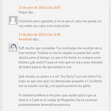
22 de julio de 2010 a las 20:35
Peque dijo...
Chulísimo pero agotador, a mí es que el calor me puede, no
soy nadie con calor, solo mala leche.
22 de julio de 2010 a las 21:41
Anniehall
dijo...
Puff, mucho que comentar. Tus molinadas me resultan de lo
más familiar. Todavía no me he dejado la puerta del coche
abierta, pero al tiempo. Lo que sí he hecho es comprar unos
billetes ¡¡¡de avión!!! para un sitio que no era y unas entradas
de teatro para el día que tampoco era.
Qué envidia, yo quiero ir a ver Toy Story 3 con mis niños!! Lo
malo es que creo que J es demasiado pequeño y C la última
vez se asustó, con Up, y no quería ponerse las gafas.
Yo también prefiero a Ava pero que sepáis que la que se
chuscó a Clark en el rodaje de Mogambo fue la sosainas
posteriormente devenida en princesa.