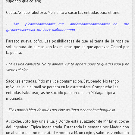
supongo que colará)
Cuela. Así que fabuloso. Me siento a sacar las entradas para el cine.
-
Me picaaaaaaaaaaaaaa…me aprietaaaaaaaaaaaaaaaaa…no me
gustaaaaaaaaaaaa..me hace dañoooooooo
Parezco nueva, coño. Las posibilidades de que el tema de la ropa se
solucionara sin quejas son las mismas que de que aparezca Gerard por
la puerta.
-
M. es una camiseta. No te aprieta y si te aprieta pues te quedas aquí y no
vienes al cine.
Saco las entradas. Pido mail de confirmación. Estupendo. No tengo
móvil así que el mail se perderá en la estratosfera. Compruebo las
entradas. Fabuloso, las he sacado para un cine en Málaga. Típica
molinada.
-
Si os portáis bien, después del cine os llevo a cenar hamburguesa…
Al coche. Solo hay una silla. ¿ Dónde está el alzador de M? En el coche
del ingeniero. Típica ingenierada..Estar toda la semana por Madrid con
un alzador que no necesita. Le pongo a M. un cojín y salimos zumbando