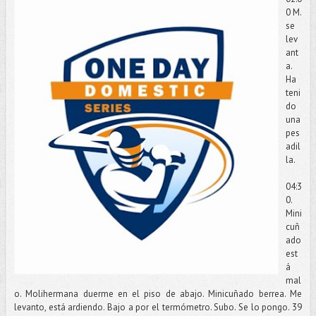
0 M.
se
lev
ant
a.
Ha
teni
do
una
pes
adil
la.
04:3
0.
Mini
cuñ
ado
est
á
mal
o. Molihermana duerme en el piso de abajo. Minicuñado berrea. Me
levanto, está ardiendo. Bajo a por el termómetro. Subo. Se lo pongo. 39