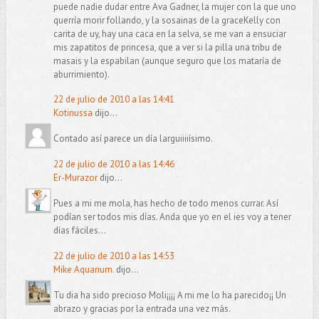
puede nadie dudar entre Ava Gadner, la mujer con la que uno
querría morir follando, y la sosainas de la graceKelly con
carita de uy, hay una caca en la selva, se me van a ensuciar
mis zapatitos de princesa, que a ver si la pilla una tribu de
masais y la espabilan (aunque seguro que los mataría de
aburrimiento).
22 de julio de 2010 a las 14:41
Kotinussa
dijo...
Contado así parece un día larguiiiiísimo.
22 de julio de 2010 a las 14:46
Er-Murazor
dijo...
Pues a mi me mola, has hecho de todo menos currar. Así
podían ser todos mis días. Anda que yo en el ies voy a tener
días fáciles...
22 de julio de 2010 a las 14:53
Mike Aquarium.
dijo...
Tu dia ha sido precioso Moli¡¡¡¡ A mi me lo ha parecido¡¡ Un
abrazo y gracias por la entrada una vez más.