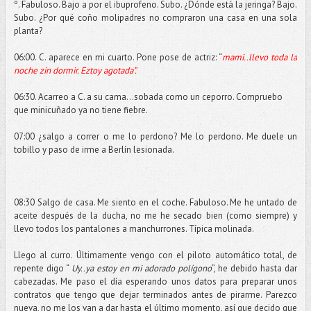
º. Fabuloso. Bajo a por el ibuprofeno. Subo. ¿Dónde está la jeringa? Bajo.
Subo. ¿Por qué coño molipadres no compraron una casa en una sola
planta?
06:00. C. aparece en mi cuarto. Pone pose de actriz: “
mami..llevo toda la
noche zin dormir. Eztoy agotada”.
06:30. Acarreo a C. a su cama…sobada como un ceporro. Compruebo
que minicuñado ya no tiene fiebre.
07:00 ¿salgo a correr o me lo perdono? Me lo perdono. Me duele un
tobillo y paso de irme a Berlín lesionada.
08:30 Salgo de casa. Me siento en el coche. Fabuloso. Me he untado de
aceite después de la ducha, no me he secado bien (como siempre) y
llevo todos los pantalones a manchurrones. Típica molinada.
Llego al curro. Últimamente vengo con el piloto automático total, de
repente digo “
Uy..ya estoy en mi adorado polígono
”, he debido hasta dar
cabezadas. Me paso el día esperando unos datos para preparar unos
contratos que tengo que dejar terminados antes de pirarme. Parezco
nueva, no me los van a dar hasta el último momento, así que decido que