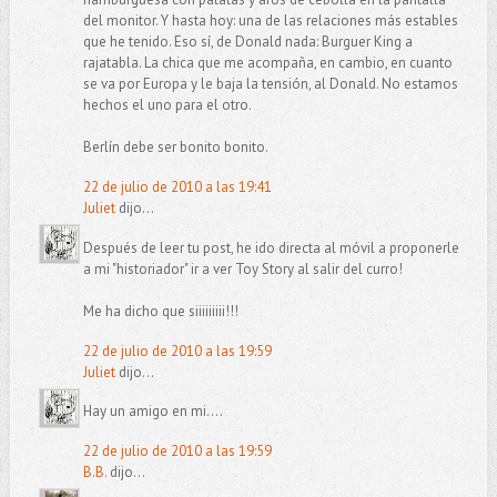
del monitor. Y hasta hoy: una de las relaciones más estables
que he tenido. Eso sí, de Donald nada: Burguer King a
rajatabla. La chica que me acompaña, en cambio, en cuanto
se va por Europa y le baja la tensión, al Donald. No estamos
hechos el uno para el otro.
Berlín debe ser bonito bonito.
22 de julio de 2010 a las 19:41
Juliet
dijo...
Después de leer tu post, he ido directa al móvil a proponerle
a mi "historiador" ir a ver Toy Story al salir del curro!
Me ha dicho que siiiiiiiii!!!
22 de julio de 2010 a las 19:59
Juliet
dijo...
Hay un amigo en mi....
22 de julio de 2010 a las 19:59
B.B.
dijo...