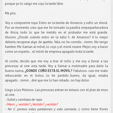
porque yo lo valgo me cojo la tarde libre.
Me piro.
Voy a comprarme ropa. Entro en la tienda de Amancio y sufro un shock.
Por un momento creo que me he tomado la pastilla empequeñecedora
de Alicia, todo lo que he metido en el probador me está grande.
Alucino..¿Desde cuándo entro en la talla S. de Amancio? A lo mejor
debería recuperar algo de apetito. Vale, no he comido…mmm..No tengo
hambre. Me llaman al móvil, lo cojo y el móvil muere. Mejor, voy a hacer
como un experto...el móvil de empresa apagado toda la tarde.
Al coche, decido que me voy a tirar el rollo y me voy a llevar a laz
princezaz al cine esta tarde. Voy a llamar a molimadre para darle la
buena nueva,
¿DONDE COÑO ESTÁ EL MOVIL?
Fabuloso..casi me mato
rebuscando en el bolso…lo he perdido..bueno, da igual, estaba
apagado…mmm…diré que me lo han robado..no hay dolor.
Llego a Los Molinos. Laz princezaz entran en éxtasis con el plan de irnos
al cine.
-
Subid y cambiaos de ropa.
-
Mami..¿ veztido? ¿Veztido? ¿veztido?
- No C. poneos estos pantalones y esta camiseta
…( como tiene flores