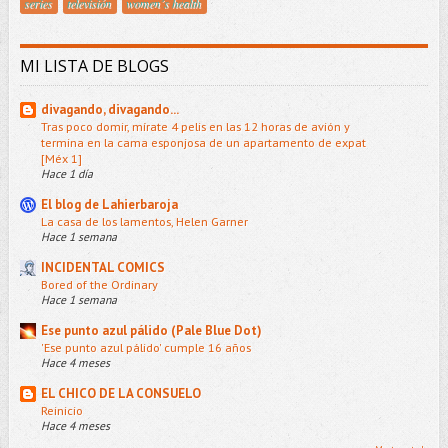
series
televisión
women´s health
MI LISTA DE BLOGS
divagando, divagando...
Tras poco domir, mírate 4 pelis en las 12 horas de avión y
termina en la cama esponjosa de un apartamento de expat
[Méx 1]
Hace 1 día
El blog de Lahierbaroja
La casa de los lamentos, Helen Garner
Hace 1 semana
INCIDENTAL COMICS
Bored of the Ordinary
Hace 1 semana
Ese punto azul pálido (Pale Blue Dot)
'Ese punto azul pálido' cumple 16 años
Hace 4 meses
EL CHICO DE LA CONSUELO
Reinicio
Hace 4 meses