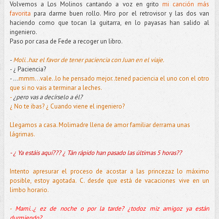
Volvemos a Los Molinos cantando a voz en grito
mi canción más
favorita
para darme buen rollo. Miro por el retrovisor y las dos van
haciendo como que tocan la guitarra, en lo payasas han salido al
ingeniero.
Paso por casa de Fede a recoger un libro.
-
Moli..haz el favor de tener paciencia con Juan en el viaje.
- ¿ Paciencia?
- …
mmm…vale..lo he pensado mejor..tened paciencia el uno con el otro
que si no vais a terminar a leches.
-
¿pero vas a decírselo a él?
¿ No te ibas? ¿ Cuando viene el ingeniero?
Llegamos a casa. Molimadre llena de amor familiar derrama unas
lágrimas.
- ¿ Ya estáis aquí???
¿ Tán rápido han pasado las últimas 5 horas??
Intento apresurar el proceso de acostar a las princezaz lo máximo
posible, estoy agotada. C. desde que está de vacaciones vive en un
limbo horario.
-
Mami..¿ ez de noche o por la tarde? ¿todoz miz amigoz ya están
durmiendo?