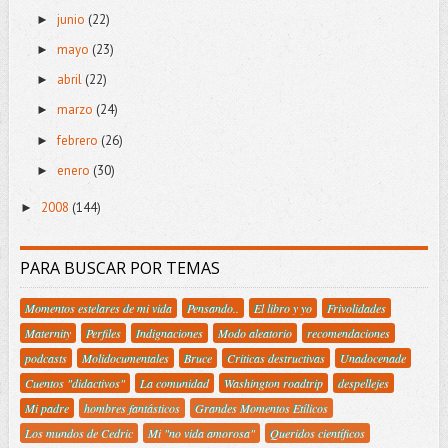
junio
(22)
►
mayo
(23)
►
abril
(22)
►
marzo
(24)
►
febrero
(26)
►
enero
(30)
►
2008
(144)
►
PARA BUSCAR POR TEMAS
Momentos estelares de mi vida
Pensando..
El libro y yo
Frivolidades
Maternity
Perfiles
Indignaciones
Modo aleatorio
recomendaciones
podcasts
Molidocumentales
Bruce
Criticas destructivas
Unadocenade
Cuentos "didactivos"
La comunidad
Washington roadtrip
despellejes
Mi padre
hombres fantásticos
Grandes Momentos Etílicos
Los mundos de Cedric
Mi "no vida amorosa"
Queridos científicos