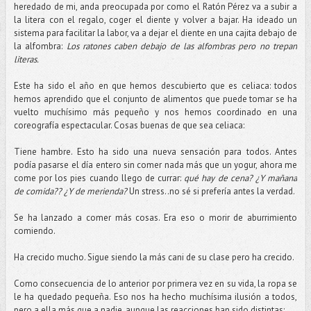
heredado de mi, anda preocupada por como el Ratón
Pérez
va a subir a
la litera con el regalo, coger el diente y volver a bajar. Ha ideado un
sistema para facilitar la labor, va a dejar el diente en una cajita debajo de
la alfombra:
Los ratones caben debajo de las alfombras pero no trepan
literas.
Este ha sido el año en que hemos descubierto que es celiaca: todos
hemos aprendido que el conjunto de alimentos que puede tomar se ha
vuelto muchísimo más pequeño y nos hemos coordinado en una
coreografía espectacular. Cosas buenas de que sea celiaca:
Tiene hambre. Esto ha sido una nueva sensación para todos. Antes
podía pasarse el día entero sin comer nada más que un
yogur
, ahora me
come por los pies cuando llego de
currar
:
qué hay de cena? ¿Y mañana
de comida?? ¿Y de merienda?
Un
stress
..no sé si prefería antes la verdad.
Se ha lanzado a comer más cosas. Era eso o morir de aburrimiento
comiendo.
Ha crecido mucho. Sigue siendo la más
cani
de su clase pero ha crecido.
Como consecuencia de lo anterior por primera vez en su vida, la ropa se
le ha quedado pequeña. Eso nos ha hecho muchísima ilusión a todos,
pero a ella más que a nadie,
aunque
las reacciones han sido distintas: