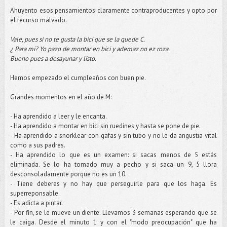
Ahuyento esos pensamientos claramente
contraproducentes
y opto por
el recurso malvado.
Vale, pues si no te gusta la
bici
que se la quede C.
¿ Para mi? Yo pazo de montar en
bici
y
ademaz
no
ez
roza.
Bueno pues a desayunar y listo.
Hemos empezado el cumpleaños con buen pie.
Grandes momentos en el año de M:
- Ha aprendido a leer y le encanta.
- Ha aprendido a montar en
bici
sin
ruedines
y hasta se pone de pie.
- Ha aprendido a
snorklear
con gafas y sin tubo y no le da angustia vital
como a sus padres.
- Ha aprendido lo que es un examen: si sacas menos de 5 estás
eliminada. Se lo ha tomado muy a pecho y si saca un 9, 5 llora
desconsoladamente
porque no es un 10.
- Tiene deberes y no hay que perseguirle para que los haga. Es
superreponsable
.
- Es adicta a pintar.
- Por
fin
, se le mueve un diente. Llevamos 3 semanas esperando que se
le caiga. Desde el minuto 1 y con el "modo preocupación" que ha