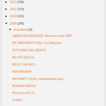
2012
(206)
►
2011
(219)
►
2010
(265)
►
2009
(290)
▼
diciembre
(20)
▼
LIBROS ENCADENADOS.- Resumen final 2009
MY OWN PRIVATE MOLI.- by DeRositas
PETICIONES DEL OYENTE
NO SOY QUEJICA
NO ES TAN FÁCIL
NOCHEBUENA
MATERNITY (XLIV) : Interpretando pelis.
REVISIÓN MÉDICA
PITCHa & PUTTa
6 AÑOS.