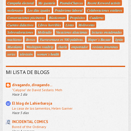
Campaña electoral
Me gustaría
PisandoCharcos
Recent Keyword activity
moliensayo
Los días iguales
Praderismo laboral
Colaboraciones estelares
Conversaciones piscineras
Rústicoman
Propósitos
Cuaderno
Cuentos didactivos
Libros horribles
Listas
Molirecetas
Sobrevaloraciones
Moliradio
Vacaciones alsacianas
lecturas encadenadas
machismo
Breves
Fuerteventura en 500 palabras.
Haper´s Bazaar
Ignite
Murakami
Washigton roadtrip
charla
empotrador
revistas femeninas
series
televisión
women´s health
MI LISTA DE BLOGS
divagando, divagando...
"Calypso" de David Sedaris: Meh
Hace 1 día
El blog de Lahierbaroja
La casa de los lamentos, Helen Garner
Hace 5 días
INCIDENTAL COMICS
Bored of the Ordinary