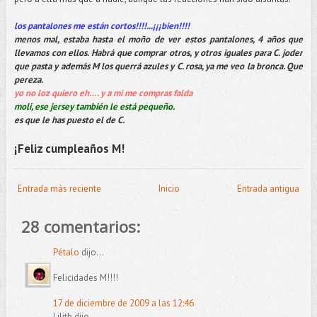
los pantalones me están cortos!!!!...¡¡¡bien!!!!
menos mal, estaba hasta el moño de ver estos pantalones, 4 años que
llevamos con ellos. Habrá que comprar otros, y otros iguales para C. joder
que pasta y además M los querrá azules y C. rosa, ya me veo la bronca. Que
pereza.
yo no loz quiero eh…. y a mi me compras falda
moli, ese jersey también le está pequeño.
es que le has puesto el de C.
¡Feliz cumpleaños M!
Entrada más reciente
Inicio
Entrada antigua
28 comentarios:
Pétalo
dijo...
Felicidades M!!!!
17 de diciembre de 2009 a las 12:46
Lilith dijo...