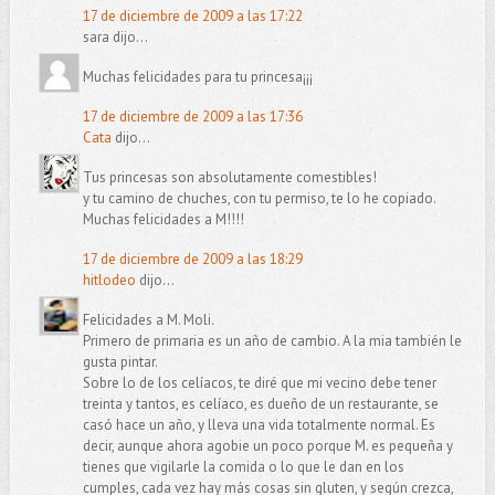
17 de diciembre de 2009 a las 17:22
sara dijo...
Muchas felicidades para tu princesa¡¡¡
17 de diciembre de 2009 a las 17:36
Cata
dijo...
Tus princesas son absolutamente comestibles!
y tu camino de chuches, con tu permiso, te lo he copiado.
Muchas felicidades a M!!!!
17 de diciembre de 2009 a las 18:29
hitlodeo
dijo...
Felicidades a M. Moli.
Primero de primaria es un año de cambio. A la mia también le
gusta pintar.
Sobre lo de los celíacos, te diré que mi vecino debe tener
treinta y tantos, es celíaco, es dueño de un restaurante, se
casó hace un año, y lleva una vida totalmente normal. Es
decir, aunque ahora agobie un poco porque M. es pequeña y
tienes que vigilarle la comida o lo que le dan en los
cumples, cada vez hay más cosas sin gluten, y según crezca,