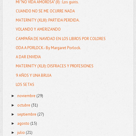
MI "NO VIDA AMOROSA" (II) : Los guiris.
CUANDO NO SE ME OCURRE NADA
MATERNITY (XLIII): PARTIDA PERDIDA.
VOLANDO Y AMERIZANDO
CAMPAÑA DE NAVIDAD EN LOS LIBROS POR COLORES
ODA A PORLOCK.- By Margaret Porlock.
A DAR ENVIDIA
MATERNITY (XLII): DISFRACES Y PROFESIONES
9 AÑOS Y UNA BRUJA
LOS SETAS
noviembre
(29)
►
octubre
(31)
►
septiembre
(27)
►
agosto
(15)
►
julio
(21)
►