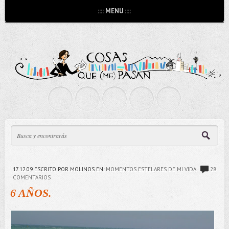
:::: MENU ::::
17.12.09
ESCRITO POR MOLINOS
EN:
MOMENTOS ESTELARES DE MI VIDA
28
COMENTARIOS
6 AÑOS.