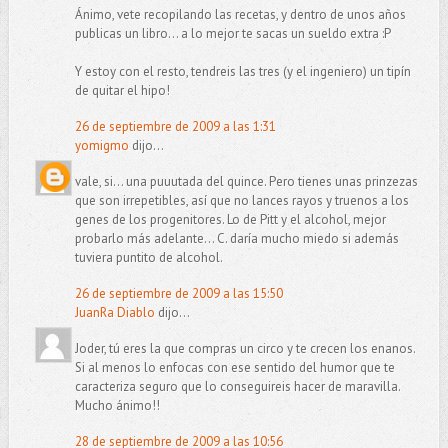
Ánimo, vete recopilando las recetas, y dentro de unos años
publicas un libro... a lo mejor te sacas un sueldo extra :P
Y estoy con el resto, tendreis las tres (y el ingeniero) un tipín
de quitar el hipo!
26 de septiembre de 2009 a las 1:31
yomigmo
dijo...
vale, si... una puuutada del quince. Pero tienes unas prinzezas
que son irrepetibles, así que no lances rayos y truenos a los
genes de los progenitores. Lo de Pitt y el alcohol, mejor
probarlo más adelante... C. daría mucho miedo si además
tuviera puntito de alcohol.
26 de septiembre de 2009 a las 15:50
JuanRa Diablo
dijo...
Joder, tú eres la que compras un circo y te crecen los enanos.
Si al menos lo enfocas con ese sentido del humor que te
caracteriza seguro que lo conseguireis hacer de maravilla.
Mucho ánimo!!
28 de septiembre de 2009 a las 10:56