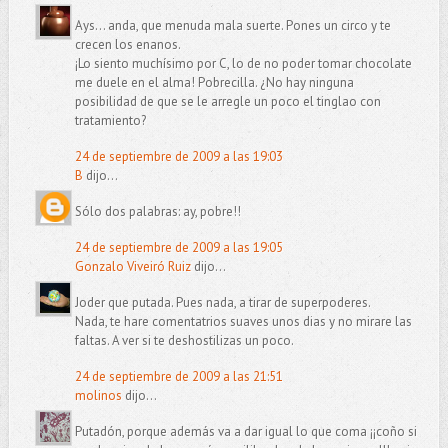
Ays... anda, que menuda mala suerte. Pones un circo y te
crecen los enanos.
¡Lo siento muchísimo por C, lo de no poder tomar chocolate
me duele en el alma! Pobrecilla. ¿No hay ninguna
posibilidad de que se le arregle un poco el tinglao con
tratamiento?
24 de septiembre de 2009 a las 19:03
B
dijo...
Sólo dos palabras: ay, pobre!!
24 de septiembre de 2009 a las 19:05
Gonzalo Viveiró Ruiz
dijo...
Joder que putada. Pues nada, a tirar de superpoderes.
Nada, te hare comentatrios suaves unos dias y no mirare las
faltas. A ver si te deshostilizas un poco.
24 de septiembre de 2009 a las 21:51
molinos
dijo...
Putadón, porque además va a dar igual lo que coma ¡¡coño si