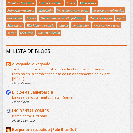
Cuentos didactivos
Libros horribles
Listas
Molirecetas
Sobrevaloraciones
Moliradio
Vacaciones alsacianas
lecturas encadenadas
machismo
Breves
Fuerteventura en 500 palabras.
Haper´s Bazaar
Ignite
Murakami
Washigton roadtrip
charla
empotrador
revistas femeninas
series
televisión
women´s health
MI LISTA DE BLOGS
divagando, divagando...
Tras poco domir, mírate 4 pelis en las 12 horas de avión y
termina en la cama esponjosa de un apartamento de ex-pat
[Méx 1]
Hace 2 horas
El blog de Lahierbaroja
La casa de los lamentos, Helen Garner
Hace 6 días
INCIDENTAL COMICS
Bored of the Ordinary
Hace 1 semana
Ese punto azul pálido (Pale Blue Dot)