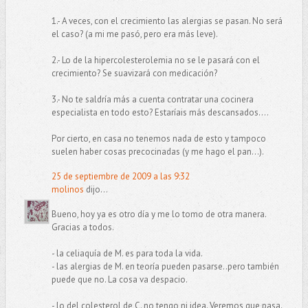
1.- A veces, con el crecimiento las alergias se pasan. No será
el caso? (a mi me pasó, pero era más leve).
2.- Lo de la hipercolesterolemia no se le pasará con el
crecimiento? Se suavizará con medicación?
3.- No te saldría más a cuenta contratar una cocinera
especialista en todo esto? Estaríais más descansados....
Por cierto, en casa no tenemos nada de esto y tampoco
suelen haber cosas precocinadas (y me hago el pan...).
25 de septiembre de 2009 a las 9:32
molinos
dijo...
Bueno, hoy ya es otro día y me lo tomo de otra manera.
Gracias a todos.
- la celiaquía de M. es para toda la vida.
- las alergias de M. en teoría pueden pasarse..pero también
puede que no. La cosa va despacio.
- lo del colesterol de C. no tengo ni idea. Veremos que pasa.