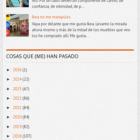
filo. Por un lado tienen un componente de cariño, de
confianza, de intimidad, de p...
Ikea no me manipules
Vaya por delante que me gusta Ikea. Levanto la mirada
ahora mismo y más de la mitad de los muebles que veo
los he comprado allí. Me gusta...
COSAS QUE (ME) HAN PASADO
2026
(1)
►
2024
(22)
►
2023
(67)
►
2022
(86)
►
2021
(84)
►
2020
(84)
►
2019
(82)
►
2018
(107)
►