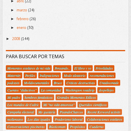
abril
(22)
►
marzo
(24)
►
febrero
(26)
►
enero
(30)
►
2008
(144)
►
PARA BUSCAR POR TEMAS
Momentos estelares de mi vida
Pensando..
El libro y yo
Frivolidades
Maternity
Perfiles
Indignaciones
Modo aleatorio
recomendaciones
podcasts
Molidocumentales
Bruce
Criticas destructivas
Unadocenade
Cuentos "didactivos"
La comunidad
Washington roadtrip
despellejes
Mi padre
hombres fantásticos
Grandes Momentos Etílicos
Los mundos de Cedric
Mi "no vida amorosa"
Queridos científicos
Campaña electoral
Me gustaría
PisandoCharcos
Recent Keyword activity
moliensayo
Los días iguales
Praderismo laboral
Colaboraciones estelares
Conversaciones piscineras
Rústicoman
Propósitos
Cuaderno