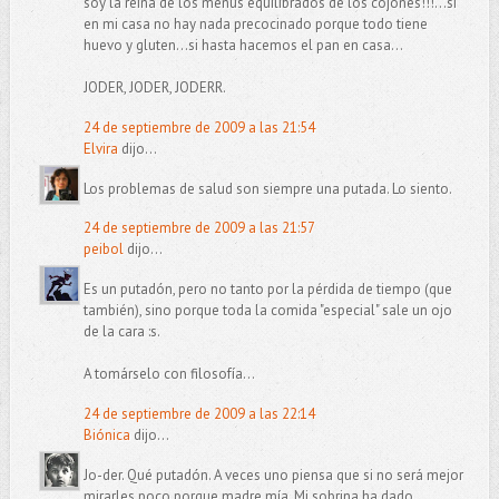
soy la reina de los menús equilibrados de los cojones!!!...si
en mi casa no hay nada precocinado porque todo tiene
huevo y gluten...si hasta hacemos el pan en casa...
JODER, JODER, JODERR.
24 de septiembre de 2009 a las 21:54
Elvira
dijo...
Los problemas de salud son siempre una putada. Lo siento.
24 de septiembre de 2009 a las 21:57
peibol
dijo...
Es un putadón, pero no tanto por la pérdida de tiempo (que
también), sino porque toda la comida "especial" sale un ojo
de la cara :s.
A tomárselo con filosofía...
24 de septiembre de 2009 a las 22:14
Biónica
dijo...
Jo-der. Qué putadón. A veces uno piensa que si no será mejor
mirarles poco porque madre mía. Mi sobrina ha dado